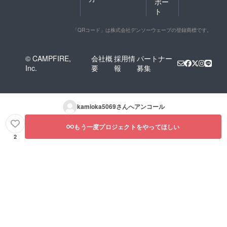
ポー
コーチ
講演の
るこ
ト
ング開
都合
と」
催日時
上、す
「実際
・10月
ぐに返
に株式
「QRコード」は株式会社デンソーウェーブの登録商標です。
11日
信でき
等投資
（金）
ないこ
を活動
、12日
ともあ
の支援
© CAMPFIRE,
会社概
採用情
パートナー
（土）
りま
する者
Inc.
要
報
募集
、18日
す。ご
ではあ
（金）
了承下
りませ
、19日
さい。
ん」。
（土）
●【特典
また実
、25日
８】6ヶ
際の投
kamioka5069
さんへアンコール
（金）
月後の
資活動
、26日
最終日
による
（土）
に、上
もう一度プロジェクトをやってほしい
損失・
のいず
岡氏と
トラブ
2
れかに
のスペ
ルが
参加可
シャル
あった
能な方
ディ
場合は
※コーチ
ナーに
自己責
ングは
ご招待
任とな
全て
しま
りま
「情報
す。
す。何
提供の
●【特典
卒ご了
みであ
９】
承下さ
るこ
「秘密
い。
と」
の２億