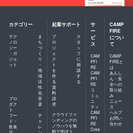
を使っ
ターと
定
て１回
して、
Facebo
レポー
人生を
ok」の
ト提出
激変さ
メン
できる
せ、全
バーに
カテゴリー
起案サポート
サ
CAMP
主体性
方位に
なれま
ー
FIRE
のある
成長・
す。高
テク
ま
プ
ス
方。あ
成功す
ビ
につい
速読書
なたか
るお手
の成功
ノロ
ち
ロ
タ
ス
て
らのア
伝いを
メソッ
ジー
づ
ジ
ッ
ウト
しま
ドやメ
・ガ
く
ェ
フ
プット
す。
CAM
CAMP
ンバー
ジェ
り
ク
に
がメイ
●【特典
同士の
PFI
FIREと
ット
・
ト
相
ンで
５】投
ディス
RE
は
す。
資術、
地
を
談
カッ
CAM
あんし
●【特典
起業、
ション
域
作
す
PFI
ん・安
３】
読書、
をシェ
活
る
る
「秘密
成長、
RE
全への
アしま
性
資
の２億
キャリ
す。
コ
取り組
化
料
稼ぐ高
ア、副
●【特典
ミュ
み
速読書
業、転
プロ
音
請
４】書
ニ
ニュー
～会員
職、イ
籍１冊
ダク
楽
求
ティ
ス
メン
ンプッ
提供
ト
CAM
ヘルプ
バー限
ト⇔ア
（出版
クラウドファ
フー
チ
定
ウト
社の許
PFI
お問い
ンディングの
ド・
ャ
Facebo
プット
可済み
RE
合わせ
ノウハウを無
飲食
レ
ok」の
術、コ
となり
Crea
料で学ぼう
メン
ミュニ
ます）
店
ン