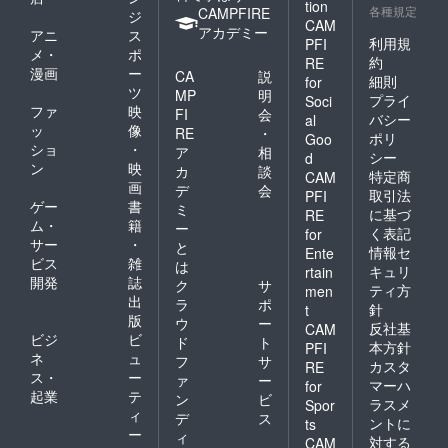
tion
バーに
ケー
各種規定
※ご注意
CAMPFIRE
ジ
CAM
なれま
ショ
事項
アカデミー
アニ
ス
す。高
ン、人
利用規
PFI
このよ
メ・
ポ
速読書
脈術。
うな方
約
RE
漫画
ー
の成功
どのよ
CA
説
はご参
細則
for
メソッ
うな質
ツ
加でき
MP
明
プライ
Soci
ドやメ
問にも
ませ
ファ
映
FI
会
バシー
al
ンバー
答えま
ん。 ・
ッ
像
RE
・
ポリ
同士の
す。実
Goo
主体性
ショ
・
ア
相
ディス
践さ
が無い
シー
d
ン
映
カッ
せ、で
カ
談
人 ・他
特定商
CAM
ション
きるよ
画
力本願
デ
会
取引法
PFI
をシェ
うに
の人 ・
ゲー
書
ミ
に基づ
RE
アしま
コーチ
真剣で
ム・
籍
ー
く表記
for
す。
ングし
はない
サー
・
と
●【特典
ます。
情報セ
人 ・体
Ente
ビス
雑
は
４】書
全てを
力に自
キュリ
rtain
開発
誌
籍１冊
あなた
信が人
ク
サ
ティ方
men
提供
のため
・基本
出
ラ
ポ
針
t
（出版
だけに
的に東
版
ウ
ー
反社基
CAM
社の許
伝授し
京での
ビジ
ビ
ド
ト
可済み
ます。
本方針
PFI
セッ
ネ
ュ
フ
サ
となり
●【特典
ション
カスタ
RE
ス・
ー
ます）
６】プ
ァ
ー
となり
マーハ
for
※ご注意
ライオ
起業
テ
ます。
ン
ビ
ラスメ
Spor
事項
リティ
（ネッ
ィ
デ
ス
ントに
ts
このよ
コーチ
トでリ
ー
ィ
対する
うな方
とし
CAM
モート