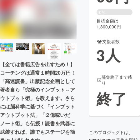
まちづくり・地域活性化
0%
目標金額は
1,800,000円
CAMPFIRE for Social Good
CAMPFIRE Creation
CAMPFIREふるさと納税
machi-ya
コミュニティ
支援者数
3
人
【全ては書籍広告を出すため！】
コーチングは通常１時間20万円！
募集終了まで残
「高速読書」出版記念企画として
り
著者自ら「究極のインプット⇔ア
終了
ウトプット術」を教えます。さら
には脳科学に基づく「インプット
アウトプット法」「２億稼いだ
ノート術」も伝授！読書を武器に
武装すれば、誰でもステージを簡
このプロジェクトは、