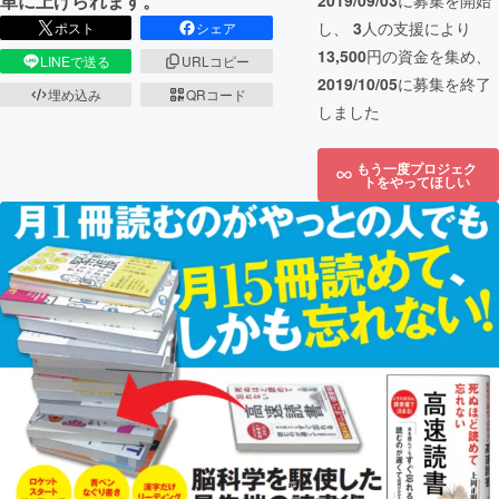
単に上げられます。
2019/09/03
に募集を開始
し、
3
人の支援により
ポスト
シェア
13,500
円の資金を集め、
LINEで送る
URLコピー
2019/10/05
に募集を終了
埋め込み
QRコード
しました
もう一度プロジェク
トをやってほしい