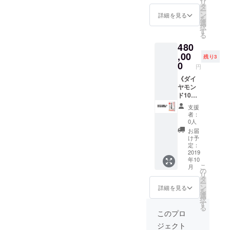
リ
して
にて
タ
ー
【プラ
みっち
ン
詳細を見る
を
イオリ
りコー
選
択
ティ・
チン
す
る
コーチ
グ。
480
ング】
『死ぬ
を行い
,00
まで忘
残り3
ます。
れない
0
円
人生を
高速読
激変さ
《ダイ
書術』
せるサ
ヤモン
『２億
ポート
ド10》
稼いだ
を。
～150万
アウト
支援
●【特典
相当 真
プット
者：
１】２
剣勝負
ノート
0人
時間、
であな
術』
お届
完全ク
たのメ
『究極
け予
ローズ
ンター
のイン
定：
ドの少
として
2019
プット
年10
数精鋭
６ヶ月
⇔アウ
こ
月
グルー
間【プ
トプッ
の
リ
プセッ
ライオ
ト法』
タ
ー
ション
リティ
『成功
ン
詳細を見る
を
にて
コーチ
行動が
選
択
みっち
ング】
加速す
す
る
りコー
しま
るマイ
このプロ
チン
す。成
ンド・
ジェクト
グ。
功体験
ジャネ