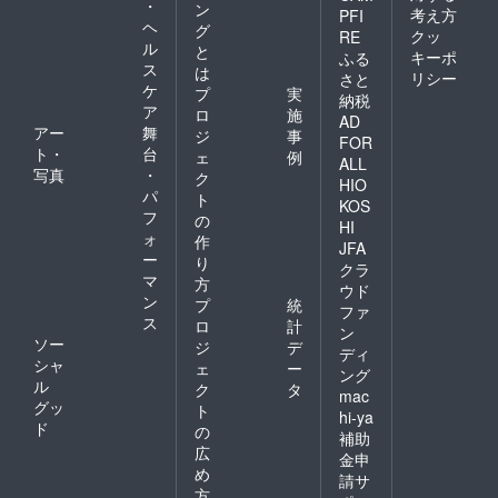
・
ン
はご参
て、あ
しま
考え方
PFI
ヘ
加でき
なたの
グ
す） ■
クッ
RE
ませ
人生の
ル
セミ
と
キーポ
ふる
ん。 ・
優先順
ナー開
ス
は
リシー
さと
主体性
位を明
催日時
ケ
プ
実
納税
が無い
確にし
・10月
ア
ロ
施
人 ・他
ます。
11日
AD
アー
舞
ジ
事
力本願
●【特典
（金）
FOR
ト・
台
の人 ・
７】
、12日
ェ
例
ALL
真剣で
６ヶ月
（土）
写真
・
ク
HIO
はない
間、
、18日
パ
ト
KOS
人 ・体
Facebo
（金）
フ
の
力に自
ok上で
HI
、19日
ォ
作
信が人
何度で
（土）
JFA
ー
・基本
も著者
り
、25日
クラ
的に東
の上岡
マ
（金）
方
ウド
京での
と定期
、26日
ン
プ
統
ファ
セッ
的にプ
（土）
ス
ロ
計
ション
ライ
ン
のいず
ソー
ジ
デ
となり
ベート
れかに
ディ
シャ
ます。
コーチ
ェ
ー
参加可
ング
（ネッ
ングや
ル
能な方
ク
タ
mac
トでリ
ディス
※コーチ
グッ
ト
hi-ya
モート
カッ
ングは
ド
の
補助
しま
ション
全て
広
す） ■
ができ
「情報
金申
め
パーソ
ます。※
提供の
請サ
ナル
仕事や
みであ
方