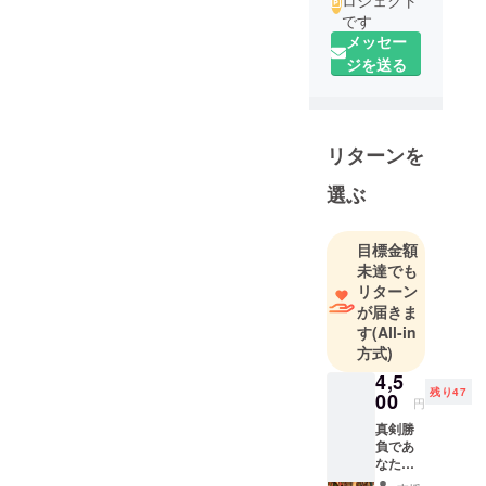
ロジェクト
です
メッセー
ジを送る
リターンを
選ぶ
目標金額
未達でも
リターン
が届きま
す
(All-in
方式)
4,5
残り47
00
円
真剣勝
負であ
なたに
高速読