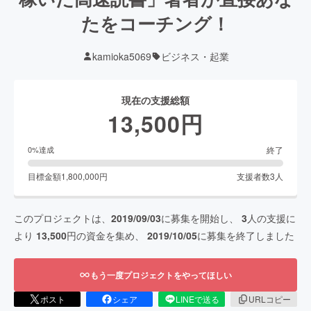
たをコーチング！
kamioka5069
ビジネス・起業
現在の支援総額
13,500
円
終了
0
%達成
目標金額
1,800,000
円
支援者数
3
人
このプロジェクトは、
2019/09/03
に募集を開始し、
3
人の支援に
より
13,500
円の資金を集め、
2019/10/05
に募集を終了しました
もう一度プロジェクトをやってほしい
ポスト
シェア
LINEで送る
URLコピー