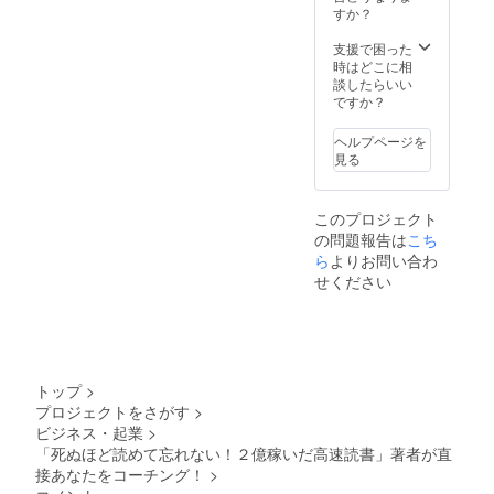
ます。※
プライ
フォ
すか？
東京
ベー
ローを
市ヶ谷
ト・プ
行いま
支援で困った
にて開
ライオ
す。成
時はどこに相
催。地
リティ
功は継
談したらいい
方の方
コーチ
続から
ですか？
は
ングを
です。
Facebo
行いま
たった
ヘルプページを
ok動画
す。
１回の
見る
でライ
●【特典
セミ
ブ参加
２】毎
ナーで
可能で
日コー
成功マ
このプロジェクト
す。
チング
インド
の問題報告は
こち
●【特典
しま
が根付
２】そ
す。※あ
ら
よりお問い合わ
くこと
の後
なたか
はあり
せください
２ヶ月
らの
ませ
間、週
LINE日
ん。週
１回、
報がメ
１回、
LINEと
インで
高速で
Facebo
す。 ※
２億稼
okで
仕事や
ぐメン
トップ
>
コーチ
講演の
ターと
プロジェクトをさがす
>
ング
都合
して、
ビジネス・起業
>
フォ
上、す
あなた
ローを
ぐに返
「死ぬほど読めて忘れない！２億稼いだ高速読書」著者が直
の人生
行いま
信でき
を変え
接あなたをコーチング！
>
す。成
ないこ
るお手