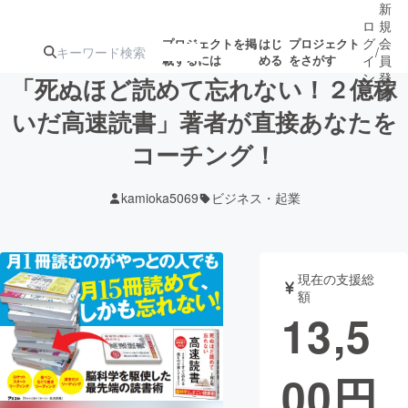
新
ロ
規
グ
会
プロジェクトを掲
はじ
プロジェクト
/
載するには
める
をさがす
イ
員
ン
登
「死ぬほど読めて忘れない！２億稼
録
いだ高速読書」著者が直接あなたを
コーチング！
人気のプロ
注目のリ
注目の新着プロ
募集終了が近いプ
もうすぐ公開
ジェクト
ターン
ジェクト
ロジェクト
されます
kamioka5069
ビジネス・起業
アート・写真
音楽
現在の支援総
テクノロジー・ガジェット
ゲーム・サ
額
13,5
映像・映画
書籍・雑誌
00
円
ビジネス・起業
チャレンジ