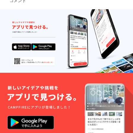
コメント
功は継
ともあ
伝いを
続から
りま
しま
です。
す。ご
す。
たった
了承下
※LINE
１回の
さい。
を使っ
セミ
●【特典
て活動
ナーで
３】
レポー
成功マ
６ヶ月
ト提出
インド
間、毎
できる
が根付
日LINE
主体性
くこと
で上岡
のある
はあり
とやり
方。あ
ませ
とりで
なたか
ん。週
きま
らのア
１回、
す。※ほ
ウト
高速で
ぼ毎
プット
２億稼
日、
がメイ
ぐメン
LINEで
ンで
ターと
コーチ
す。
して、
ングの
●【特典
あなた
進捗を
３】
の人生
報告で
「秘密
を変え
きる
の２億
るお手
方。
稼ぐ高
伝いを
●【特典
速読書
しま
４】あ
～会員
す。
なたの
メン
※LINE
メン
バー限