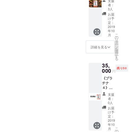
支援
書によ
者：
る高速
3人
成長を
お届
レク
け予
チャー
定：
しま
2019
年10
す。加
こ
月
えて、
の
リ
ＬＩＮ
タ
ー
Ｅで３
ン
詳細を見る
を
日間限
選
択
定コー
す
る
チング
35,
で人生
残り50
を激変
000
円
させる
《プラ
サポー
チナ
トを。
４》～
●【特典
40万円
１】２
支援
相当 真
時間、
者：
剣勝負
完全ク
0人
であな
ローズ
お届
たの
ドの少
け予
パーソ
数精鋭
定：
ナル・
2019
グルー
年10
メン
プセッ
こ
月
ターと
ション
の