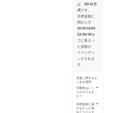
『死ぬ
と高速
レー
は、
All-In方
まで忘
思考を
ショ
式
です。
れない
全てイ
ン』の
高速読
ンプッ
４つを
目標金額に
書術』
ト。全
伝授し
関わらず、
『２億
ての質
ます。※
稼いだ
問に答
東京
2019/10/05
アウト
えま
市ヶ谷
23:59:59
ま
プット
す。 月
にて開
ノート
額8万×
催。地
でに集まっ
術』
６ヶ月
方の方
た金額が
『究極
＝48万
は
のイン
円（著
Facebo
ファンディ
プット
名な上
ok動画
ングされま
⇔アウ
岡氏と
でライ
トプッ
のセッ
ブ参加
す。
ト法』
ション
可能で
『成功
が月８
す。
行動が
万は破
●【特典
支援に関するよ
加速す
格で
２】そ
くある質問
るマイ
す）
の後３
ンド・
●【特典
日間、
手数料はいく
ジャネ
１】毎
LINE（
らかかります
レー
月１
メール
か？
ショ
回、マ
でも
ン』の
ンツー
可）で
目標金額に届
４つを
マンの
コーチ
かなかった場
伝授し
1.5時間
ング
合どうなりま