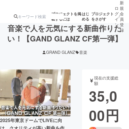
新
ロ
規
グ
会
プロジェクトを掲
はじ
プロジェクト
/
載するには
める
をさがす
イ
員
ン
登
音楽で人を元気にする新曲作りた
録
い！【GAND GLANZ CF第一弾】
人気のプロ
注目のリ
注目の新着プロ
募集終了が近いプ
もうすぐ公開
GRAND GLANZ
音楽
ジェクト
ターン
ジェクト
ロジェクト
されます
アート・写真
音楽
現在の支援総
額
35,0
テクノロジー・ガジェット
ゲーム・サ
00
円
映像・映画
書籍・雑誌
2025年東京ドームでLIVEに向
ビジネス・起業
チャレンジ
け、クオリティが高い新曲を作