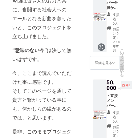
今回は皆さんのお力と共
しておりま
バー全
トラッ
に関す
れてい
員から
ク
るご希
に、奮闘する社会人への
す！
るハン
貴方だ
（CD-R
望）に
ドル
支援
けに送
エールとなる新曲を創りた
仕様
掲載希
ネーム
者：
るメッ
■GRAND
DEMO
望のお
0人
を使用
いと、このプロジェクトを
セージ
版) ・今
名前を
させて
お届
GLANZの由
付き動
回のCD
ご記入
け予
頂きま
立ち上げました。
来
画DVD
の盤面
定：
下さ
す、ま
・今回
2020
の
い。(10
た特定
年01
のクラ
SPECIA
文字以
の人物
“意味のない今”
は決して無
GRAND
こ
月
ウド
LTHAN
の
内本名
を比喩
リ
GLANZの名
ファン
KSに、
タ
可)掲載
いはずです。
する内
ー
ディン
あな
ン
を希望
詳細を見る
前には
容や公
を
グで制
たのお
選
しない
序良俗
択
全てを照ら
作した
名前
今、ここまで読んでいただ
す
場合は
に反す
る
楽曲
す輝き
(HN)記
『記載
る内容
50,
けた事に感謝です。
各メン
載 ・決
なし』
に関し
という意味
残り5
バーよ
000
起会参
と記入
ては掲
円
そしてこのページを通して
が込められ
りお礼
加券
くださ
載をお
・直接
の音声
（メン
ています。
い。特
断りす
貴方と繋がっている事に
メン
メッ
バーと
にご希
る可能
バーが
セージ
オフ
望がな
性ござ
も、何かしらの縁があるの
貴方の
これには
トラッ
会。
い場合
います
支援
もとへ
ク
2020/1/
では、と思います。
は
者：
のでご
リター
（CD-R
19（日
0人
CAMPF
注意く
世界中の最
ンをお
仕様
）15～
IREにて
お届
ださ
届け
DEMO
是非、このままプロジェク
後の一人ま
18時 都
け予
使用さ
い。
（関東
版) ・決
定：
内某
れてい