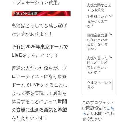
・プロモーション費用。
セージ
CDの盤
セージ
「圧倒的ポ
支援に関するよ
付き動
面の
トラッ
くある質問
ジティブ」
画DVD
SPECIA
ク
・今回
LTHAN
手数料はいく
（CD-R
のクラ
KSに、
らかかります
仕様
僕達はとに
私達はどうしても成し遂げ
ウド
あなた
か？
DEMO
かくポジ
ファン
のお名
版) ・今
たい夢があります！
ディン
前(HN)
目標金額に届
回のCD
ティブで
グで制
記載 ※
かなかった場
の盤面
す！
作した
決起会
合どうなりま
の
それは
2025年東京ドームで
楽曲
の場所
すか？
SPECIA
各メン
は、支
LTHAN
LIVE
をすることです！
夢はでっか
バーよ
援者の
支援で困った
KSに、
く語りま
りお礼
みプロ
時はどこに相
あなた
の音声
ジェク
普通の人だった僕らが、プ
談したらいい
す。
のお名
メッ
ト終了
ですか？
前(HN)
愛を全身全
ロアーティストになり東京
セージ
後、
記載 ※
霊で伝えま
トラッ
メッ
決起会
ヘルプページを
ドームでLIVEをすることに
ク
セージ
の場所
す。
見る
（CD-R
機能に
は、支
よって夢を実現して感動を
ネガティブ
仕様
てお伝
援者の
DEMO
はもはや存
えいた
みプロ
体現することによって
世間
このプロジェクト
版) ・決
しま
ジェク
在しませ
の問題報告は
こち
起会参
す。 ※
の皆様に生きる勇気と希望
ト終了
ん！
加券
ら
よりお問い合わ
支援時
後、
（メン
を与えたいです！
に備考
メッ
せください
バーと
欄（リ
セージ
観ていて
オフ
ターン
機能に