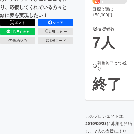
23%
り、応援してくれている方々と一
目標金額は
まちづくり・地域活性化
150,000円
緒に夢を実現したい！
ポスト
シェア
支援者数
CAMPFIRE for Social Good
CAMPFIRE Creation
LINEで送る
URLコピー
7
人
CAMPFIREふるさと納税
machi-ya
コミュニティ
埋め込み
QRコード
募集終了まで残
り
終了
このプロジェクトは、
2019/09/28
に募集を開始
し、
7
人の支援により