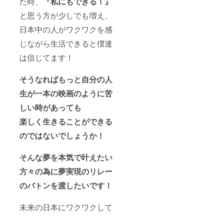
た時、
『私にもできる！』
にご希
性ござ
等学校や地
望がな
います
と思う方が少しでも増え、
元の方々が
い場合
のでご
は
参加するラ
日本中の人がワクワクを感
注意く
CAMPF
ださ
ストサマー
IREにて
じながら生活できると僕達
い。
というお祭
使用さ
は信じてます！
れてい
りを盛り上
るハン
げました！
ドル
そうなればもっと自分の人
盛り上げる
ネーム
を使用
のは人に限
生が一本の映画のように苦
させて
らず！！
頂きま
しい時があっても
す、ま
地方の創生
た特定
楽しく生きることができる
や何かの為
の人物
に役立てる
のではないでしょうか！
を比喩
する内
事があれば
容や公
全力投
そんな夢を本気で叶えたい
序良俗
球！！
に反す
方々の為に夢実現のリレー
る内容
に関し
のバトンを渡したいです！
これもまた
ては掲
載をお
GRAND
断りす
未来の日本にワクワクして
GLANZで
る可能