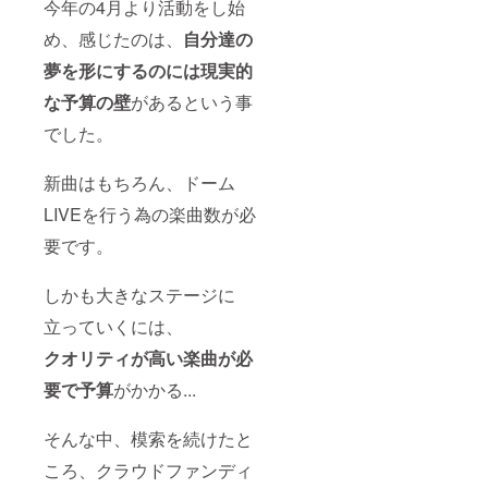
今年の4月より活動をし始
「こいつら
会。
に関す
てお伝
2020/1/
るご希
えいた
馬鹿みた
め、感じたのは、
自分達の
19（日
望）に
しま
い」
）15～
掲載希
す。 ※
夢を形にするのには現実的
18時
、、、思わ
望のお
支援時
都内某
名前を
に備考
な予算の壁
があるという事
れるかもし
所。来
ご記入
欄（リ
れません。
場まで
でした。
下さ
ターン
の交通
い。(10
それでもプ
に関す
費は別
文字以
るご希
ラスエネル
新曲はもちろん、ドーム
途自己
内本名
望）に
ギー全開！
負担に
可)掲載
掲載希
LIVEを行う為の楽曲数が必
なりま
を希望
望のお
それが
す。) ・
しない
名前を
要です。
GRAND
メン
場合は
ご記入
バー全
GLANZで
『記載
下さ
員より
なし』
い。(10
しかも大きなステージに
す！
貴方だ
と記入
文字以
けへの
くださ
立っていくには、
内本名
直筆の
い。特
・社会人
可)掲載
クオリティが高い楽曲が必
お礼の
にご希
を希望
なったけど
手紙 ・
望がな
しない
要で予算
がかかる...
上手くいか
今回の
い場合
場合は
CDの盤
は
『記載
ない
面の
CAMPF
なし』
そんな中、模索を続けたと
・失敗ばか
SPECIA
IREにて
と記入
LTHAN
りで辛い
使用さ
くださ
ころ、クラウドファンディ
KSに、
れてい
い。特
・夢に挫折