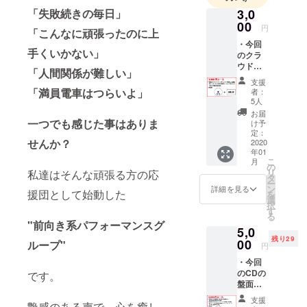
3,0
「失敗続きの毎日」
実力派集団
00
円
「こんなに頑張ったのに上
ながら
・今回
手くいかない」
アットホー
のクラ
ウド
ムなグルー
「人間関係が難しい」
ファン
プスタイル
支援
ディン
「満員電車はつらいよ」
者：
で
グで制
5人
作した
親しみ易
お届
楽曲
一つでも感じた事はありま
け予
い。
各メン
定：
せんか？
バーよ
2020
年01
りお礼
"観ると元気
こ
月
の音声
の
リ
が出る存在"
私達はそんな頑張る方の応
メッ
タ
ー
セージ
それが
ン
詳細を見る
援団として始動した
を
トラッ
選
GRAND
択
ク
す
る
GLANZ
（CD-R
"前向き系パフォーマンスグ
5,0
仕様
です。
残り29
DEMO
00
ループ"
円
版) ・お
・今回
目指すは
礼状
のCDの
です。
2025
盤面の
東京ドーム
SPECIA
支援
艶感のある声で、心を癒し
LTHAN