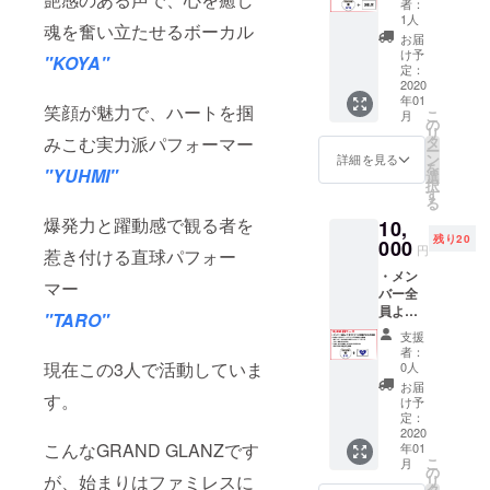
にてFES開
者：
KSに、
1人
催！
魂を奮い立たせるボーカル
あなた
お届
のお名
け予
"KOYA"
前(HN)
定：
ここを一つ
記載 ・
2020
の目標とし
年01
今回の
笑顔が魅力で、ハートを掴
こ
月
クラウ
て
の
リ
ドファ
タ
みこむ実力派パフォーマー
一度きりの
ー
ンディ
ン
詳細を見る
を
今
ングで
"YUHMI"
選
択
制作し
す
ベストを尽
る
た楽曲
くして進み
爆発力と躍動感で観る者を
10,
各メ
残り20
続けていま
ンバー
000
円
惹き付ける直球パフォー
よりお
す！
・メン
礼の音
マー
バー全
声メッ
員より
セージ
また、
"TARO"
貴方だ
トラッ
支援
人情味溢れ
けへの
ク
者：
る熱いパ
直筆の
（CD-R
現在この3人で活動していま
0人
お礼の
仕様
フォーマン
お届
手紙 ・
す。
DEMO
け予
スが響いて
今回の
版) ・お
定：
クラウ
2020
東京ビッグ
礼状 ※
こんなGRAND GLANZです
年01
ドファ
支援時
サイトや地
こ
月
ンディ
に備考
の
が、始まりはファミレスに
リ
方のお祭り
ングで
欄（リ
タ