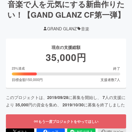
音楽で人を元気にする新曲作りた
い！【GAND GLANZ CF第一弾】
GRAND GLANZ
音楽
現在の支援総額
35,000
円
終了
23
%達成
目標金額
150,000
円
支援者数
7
人
このプロジェクトは、
2019/09/28
に募集を開始し、
7
人の支援に
より
35,000
円の資金を集め、
2019/10/30
に募集を終了しました
もう一度プロジェクトをやってほしい
ポスト
シェア
LINEで送る
URLコピー