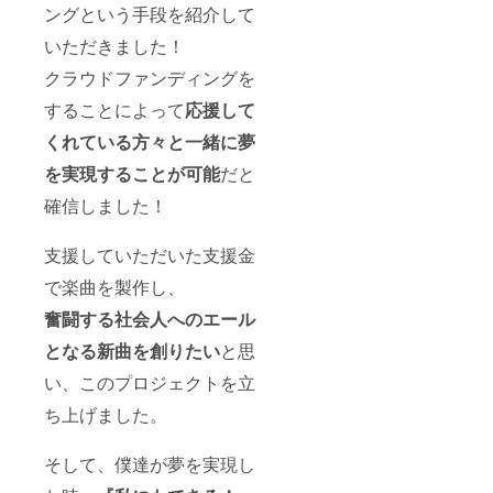
あなた
るハン
ングという手段を紹介して
にご希
・失恋した
のお名
ドル
望がな
前(HN)
いただきました！
ネーム
・心が乾い
い場合
記載 ※
を使用
は
ている
クラウドファンディングを
支援時
させて
CAMPF
に備考
頂きま
IREにて
することによって
応援して
欄（リ
す、ま
使用さ
そんな方を
ターン
た特定
れてい
くれている方々と一緒に夢
前向きに出
に関す
の人物
るハン
るご希
来るよう
を比喩
ドル
を実現することが可能
だと
望）に
する内
ネーム
貴方の応援
掲載希
確信しました！
容や公
を使用
団になりま
望のお
序良俗
させて
名前を
に反す
す！
頂きま
支援していただいた支援金
ご記入
る内容
す、ま
下さ
に関し
た特定
で楽曲を製作し、
■GRAND
い。(10
ては掲
の人物
文字以
載をお
を比喩
GLANZ イズ
奮闘する社会人へのエール
内本名
断りす
する内
ム
可)掲載
る可能
容や公
となる新曲を創りたい
と思
を希望
性ござ
序良俗
しない
います
い、このプロジェクトを立
に反す
千葉県銚子
場合は
のでご
る内容
市にて開催
ち上げました。
『記載
注意く
に関し
なし』
ださ
されるイベ
ては掲
と記入
い。
載をお
ントにて
そして、僕達が夢を実現し
くださ
断りす
銚子商業高
い。特
る可能