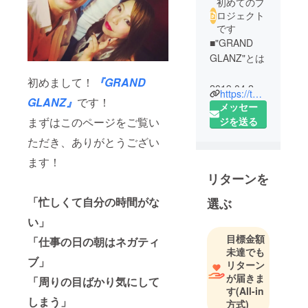
初めてのプ
ロジェクト
です
■"GRAND
GLANZ"とは
初めまして！
『GRAND
2019.04.24
https://twitter.com/grand_glanz
GLANZ』
です！
より
メッセー
ボーカ
ジを送る
まずはこのページをご覧い
ル"KOYA"
ただき、ありがとうござい
ダン
ます！
ス"YUHMI"
リターンを
ダン
ス"TARO"
「忙しくて自分の時間がな
選ぶ
の3人により
い」
結成された
目標金額
ボーカル&ダ
「仕事の日の朝はネガティ
未達でも
ンスパ
ブ」
リターン
フォーマン
が届きま
「周りの目ばかり気にして
スグループ
す
(All-in
です。
しまう」
方式)