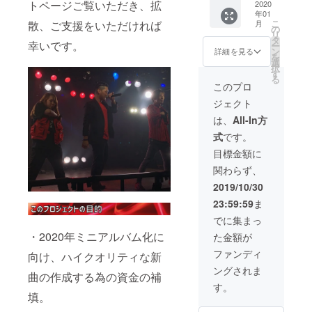
で
トページご覧いただき、拡
圏【茨
2020
起会参
所。来
るハン
年01
プラスに導
城県、
加券
場まで
ドル
こ
月
散、ご支援をいただければ
栃木
（メン
の
の交通
くアーティ
ネーム
リ
県、群
バーと
タ
費は別
を使用
幸いです。
ー
ストであ
馬県、
オフ
ン
途自己
詳細を見る
させて
を
埼玉
り、
会。
選
負担に
頂きま
択
県、千
2020/1/
す
なりま
す、ま
森羅万象全
る
葉県、
19（日
す。) ・
このプロ
た特定
てに感動を
東京
）15～
メン
の人物
ジェクト
都、神
18時 都
届けられる
バー全
を比喩
奈川
内某
員より
は、
All-In方
する内
パフォーマ
県】
所。来
貴方だ
容や公
式
です。
ンスを目指
は、交
場まで
けへの
序良俗
通費込
の交通
直筆の
目標金額に
す！
に反す
み、そ
費は別
お礼の
る内容
関わらず、
の他の
途自己
手紙 ・
に関し
地域は
という"目
負担に
今回の
2019/10/30
ては掲
別途交
なりま
クラウ
載をお
標"も込めら
23:59:59
ま
通費が
す。) ・
ドファ
断りす
れていま
かかり
メン
ンディ
でに集まっ
る可能
ま
バー全
す。
ングで
性ござ
・2020年ミニアルバム化に
た金額が
す。）
員より
制作し
います
・メン
貴方だ
た楽曲
ファンディ
のでご
向け、ハイクオリティな新
■GRAND
バー全
けへの
各メ
注意く
ングされま
員より
直筆の
ンバー
GLANZの理
曲の作成する為の資金の補
ださ
貴方だ
お礼の
よりお
す。
い。
念
けに送
手紙 ・
填。
礼の音
るメッ
今回の
声メッ