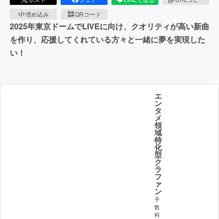
埋め込み
QRコード
2025年東京ドームでLIVEに向け、クオリティが高い新曲
を作り、応援してくれている方々と一緒に夢を実現した
い！
エ
ン
タ
メ
領
域
特
化
型
ク
ラ
フ
ァ
ン
手
数
料