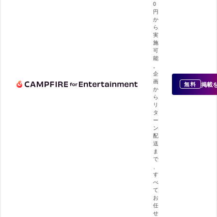
0
円
か
ら
実
施
可
能
。
企
画
掲載
無料
か
ら
リ
タ
ー
ン
配
送
ま
で
、
す
べ
て
お
任
せ