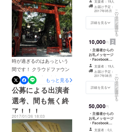
にラストスパートを駆け抜
支援者：19人
テージツアー(日
国内外のコ
お届け予定：
けたいと思います！皆様最
時の指定あり/記
こ
2017年05月
ンペティ
の
念写真の撮影つ
リ
後までご声援よろしくお願
タ
き)
ションにお
ー
ン
詳細を見る
い致します！
を
いて受賞す
選
択
るなど、ダ
す
る
ンサー・振
10,000
円
付家として
・主催者からの
全国・海外
お礼メッセージ
で精力的に
・Facebook支
時が過ぎるのはあっという
活動。また
援者限定ページ
支援者：19人
間です！ クラウドファウン
招待 ・バックス
ダンスグ
お届け予定：
テージツアー(日
こ
2017年08月
ディングをスタートして早
ループCI部
の
時の指定あり/記
もっと見る
リ
タ
念写真の撮影つ
を主催し、
ー
１週間が過ぎました。 現在
ン
き) ・報告書(A4
公募による出演者
詳細を見る
を
全国各地で
選
版12ページ)
ご支援下さっているみな
択
公演やワー
す
選考、間も無く終
る
様、誠にありがとうござい
クショップ
50,000
円
了！！！
などを開催
ます！ このような形で資金
・主催者からの
する。2014
2017/01/26 18:03
を募るのは初めてなので、
お礼メッセージ
年文化庁新
・Facebook支
支援者の皆様の存在に勇気
援者限定ページ
進芸術家海
支援者：0人