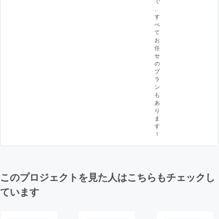
で
、
す
べ
て
お
任
せ
の
プ
ラ
ン
も
あ
り
ま
す
！
このプロジェクトを見た人はこちらもチェックし
ています