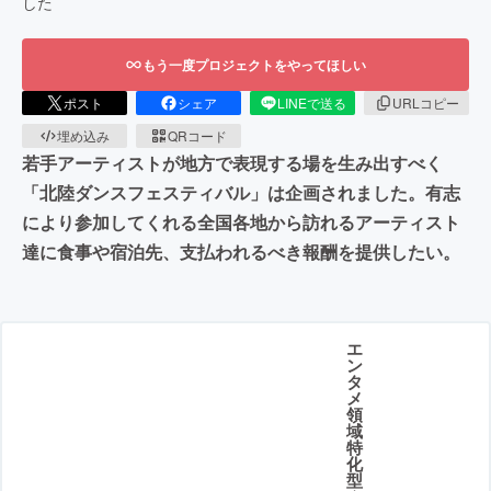
した
もう一度プロジェクトをやってほしい
ポスト
シェア
LINEで送る
URLコピー
埋め込み
QRコード
若手アーティストが地方で表現する場を生み出すべく
「北陸ダンスフェスティバル」は企画されました。有志
により参加してくれる全国各地から訪れるアーティスト
達に食事や宿泊先、支払われるべき報酬を提供したい。
エ
ン
タ
メ
領
域
特
化
型