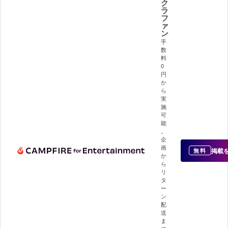
ク
ラ
フ
ァ
ン
手
数
料
0
円
か
ら
実
施
可
能
。
企
画
掲載
無料
か
ら
リ
タ
ー
ン
配
送
ま