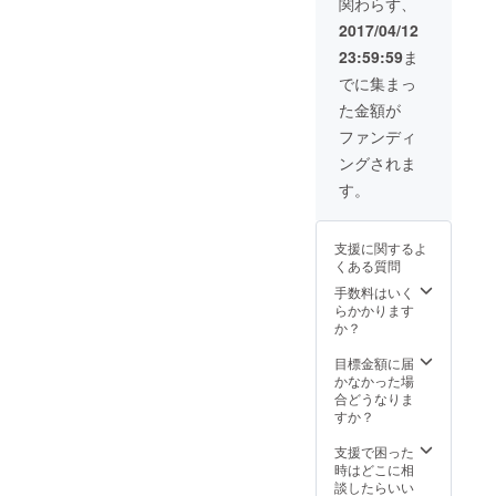
関わらず、
バルに注力
ませています。 呼びたい作
することを
2017/04/12
品を全部上演できればいい
決意し、
23:59:59
ま
のですが、時間とテクニカ
2016年春に
でに集まっ
拠点を東京
ルオペレーションの問題
た金額が
から石川県
と、あとは予算の問題と...
ファンディ
に移す。
ングされま
.... 結果は今月末日に応募者
現在は石川
す。
に発表され、決定した出演
県にて子ど
ものダンス
者は【支援者限定Facebook
クラス指導
支援に関するよ
ぺージ】にて公開されま
くある質問
やヨガ講
す！ 一般公開はフライヤー
手数料はいく
師、健康体
らかかります
の発行に合わせて２月後半
操指導者と
か？
してフリー
を予定しております。 みな
目標金額に届
で指導を行
さま楽しみにしていて下さ
かなかった場
いながら、
合どうなりま
い！
すか？
地方での
アートの役
支援で困った
割について
時はどこに相
談したらいい
考え、活動