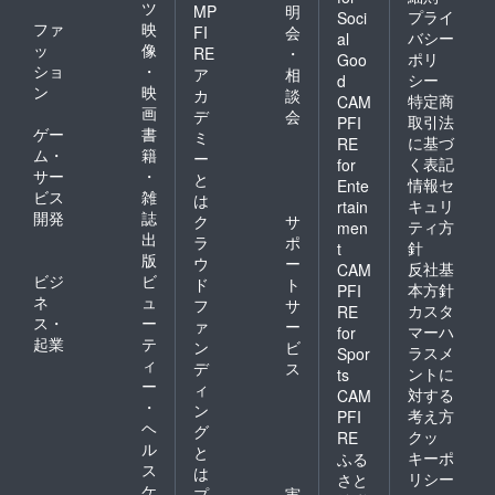
ツ
MP
明
プライ
Soci
ファ
映
FI
会
バシー
al
ッ
像
RE
・
ポリ
Goo
ショ
・
ア
相
シー
d
ン
映
カ
談
特定商
CAM
画
デ
会
取引法
PFI
ゲー
書
ミ
に基づ
RE
ム・
籍
ー
く表記
for
サー
・
と
情報セ
Ente
ビス
雑
は
キュリ
rtain
開発
誌
ク
サ
ティ方
men
出
ラ
ポ
針
t
版
ウ
ー
反社基
CAM
ビジ
ビ
ド
ト
本方針
PFI
ネ
ュ
フ
サ
カスタ
RE
ス・
ー
ァ
ー
マーハ
for
起業
テ
ン
ビ
ラスメ
Spor
ィ
デ
ス
ントに
ts
ー
ィ
対する
CAM
・
ン
考え方
PFI
ヘ
グ
クッ
RE
ル
と
キーポ
ふる
ス
は
リシー
さと
ケ
プ
実