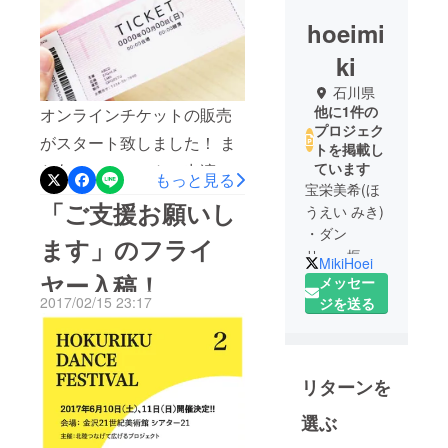
hoeimi
ki
石川県
他に1件の
オンラインチケットの販売
プロジェク
がスタート致しました！ ま
トを掲載し
ています
た各アーティストの出演日
もっと見る
宝栄美希(ほ
を確定致しました(^o^) オン
「ご支援お願いし
うえい みき)
ライン予約サイトをのぞい
・ダン
ます」のフライ
てみてください！！！
サー・振付
MikiHoei
家
ヤー入稿！
https://t.livepocket.jp/e/hokuri
メッセー
1986年石川
2017/02/15 23:17
ジを送る
kudf2
生まれ。地
元石川県で
幼少よりモ
リターンを
ダンバレエ
を石田翔湖
選ぶ
に師事。