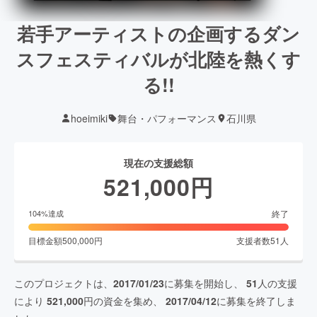
若手アーティストの企画するダン
スフェスティバルが北陸を熱くす
る!!
hoeimiki
舞台・パフォーマンス
石川県
現在の支援総額
521,000
円
終了
104
%達成
目標金額
500,000
円
支援者数
51
人
このプロジェクトは、
2017/01/23
に募集を開始し、
51
人の支援
により
521,000
円の資金を集め、
2017/04/12
に募集を終了しま