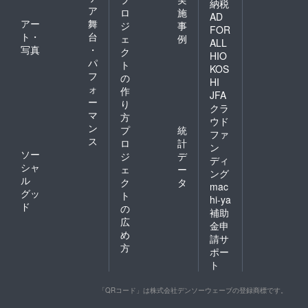
納税
ア
ロ
施
AD
アー
舞
ジ
事
FOR
ト・
台
ェ
例
ALL
写真
・
ク
HIO
パ
ト
KOS
フ
の
HI
ォ
作
JFA
ー
り
クラ
マ
方
ウド
ン
プ
統
ファ
ス
ロ
計
ン
ソー
ジ
デ
ディ
シャ
ェ
ー
ング
ル
ク
タ
mac
グッ
ト
hi-ya
ド
の
補助
広
金申
め
請サ
方
ポー
ト
「QRコード」は株式会社デンソーウェーブの登録商標です。