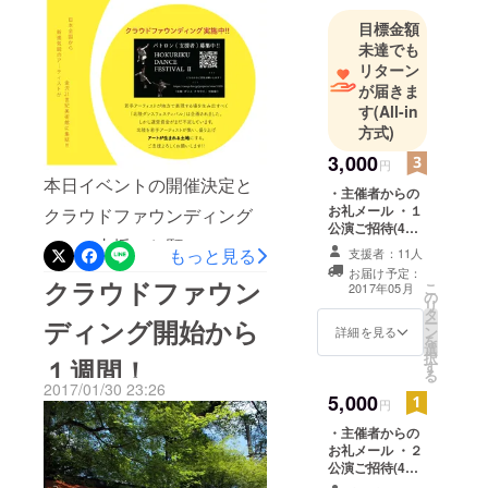
2008年日本
目標金額
女子体育大
未達でも
学にて舞踊
リターン
学を修了。
が届きま
体育教員免
す
(All-in
許取得。卒
方式)
業後一年間
3,000
円
国内外でフ
本日イベントの開催決定と
・主催者からの
リーのダン
お礼メール ・１
クラウドファウンディング
サーとして
公演ご招待(4公
へのご支援のお願いのフラ
活動し、そ
演中) ・バックス
もっと見る
支援者：11人
テージツアー(日
の後Laban
お届け予定：
イヤーデザインを印刷会社
時の指定あり/記
クラウドファウン
こ
2017年05月
Center(英)に
の
念写真の撮影つ
さんに入稿させて頂きまし
リ
タ
き)
留学。
ー
ディング開始から
ン
詳細を見る
た！ 予算が立っていないの
を
帰国後は東
選
択
１週間！
京に拠点を
で納期が遅いパックで申し
す
る
2017/01/30 23:26
置き、
込んだので、皆様のお手元
5,000
円
Yokohama
に届くのは３月からです
・主催者からの
Dance
お礼メール ・２
が、 このフライヤーととも
Collection を
公演ご招待(4公
始めとする
演中) ・バックス