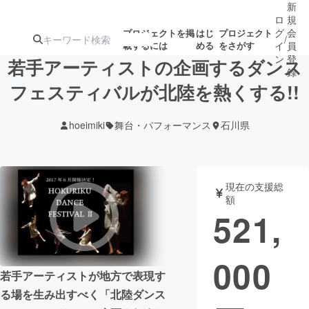
新
ロ
規
グ
会
プロジェクトを掲
はじ
プロジェクト
/
載するには
める
をさがす
イ
員
ン
登
若手アーティストの企画するダンス
録
フェスティバルが北陸を熱くする!!
人気のプロ
注目のリ
注目の新着プロ
募集終了が近いプ
もうすぐ公開
hoeimiki
舞台・パフォーマンス
石川県
ジェクト
ターン
ジェクト
ロジェクト
されます
アート・写真
音楽
現在の支援総
額
521,
テクノロジー・ガジェット
ゲーム・サ
000
映像・映画
書籍・雑誌
若手アーティストが地方で表現す
る場を生み出すべく「北陸ダンス
ビジネス・起業
チャレンジ