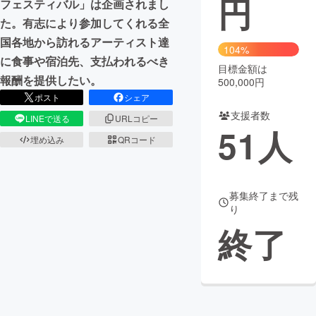
円
フェスティバル」は企画されまし
た。有志により参加してくれる全
まちづくり・地域活性化
国各地から訪れるアーティスト達
104%
に食事や宿泊先、支払われるべき
目標金額は
CAMPFIRE for Social Good
CAMPFIRE Creation
報酬を提供したい。
500,000円
CAMPFIREふるさと納税
machi-ya
コミュニティ
ポスト
シェア
支援者数
LINEで送る
URLコピー
51
人
埋め込み
QRコード
募集終了まで残
り
終了