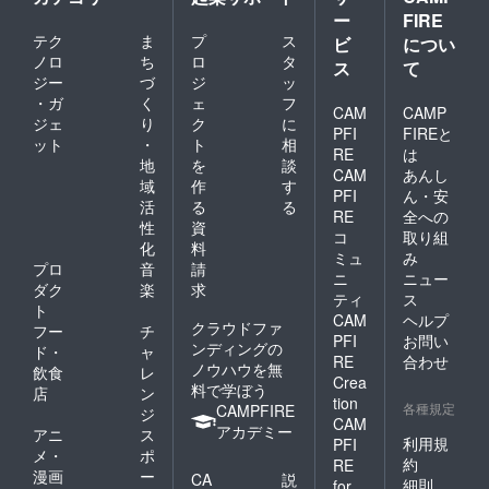
ー
FIRE
テク
ま
プ
ス
ビ
につい
ノロ
ち
ロ
タ
ス
て
ジー
づ
ジ
ッ
・ガ
く
ェ
フ
CAM
CAMP
ジェ
り
ク
に
PFI
FIREと
ット
・
ト
相
RE
は
地
を
談
CAM
あんし
域
作
す
PFI
ん・安
活
る
る
RE
全への
性
資
コ
取り組
化
料
ミュ
み
プロ
音
請
ニ
ニュー
ダク
楽
求
ティ
ス
ト
CAM
ヘルプ
クラウドファ
フー
チ
PFI
お問い
ンディングの
ド・
ャ
RE
合わせ
ノウハウを無
飲食
レ
Crea
料で学ぼう
店
ン
tion
各種規定
CAMPFIRE
ジ
CAM
アカデミー
アニ
ス
利用規
PFI
メ・
ポ
約
RE
漫画
ー
CA
説
細則
for