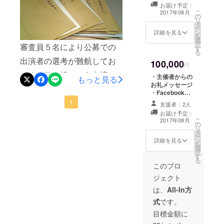
招待 ・バックス
をいただいております。 ま
外研修制度
お届け予定：
テージツアー(日
こ
2017年08月
の
短気研修員
時の指定あり/記
だ70日以上あるとはいえ、
リ
タ
念写真の撮影つ
としてポル
ー
ン
達成率を確認するたび不安
き) ・報告書(A4
詳細を見る
を
トガルで作
選
版12ページ) ・
択
審査員５名により公募での
でドキドキしてしまいま
す
出演者全員のサ
品 上演・
る
イン色紙(１枚)
出演者の選考が難航してお
す。 目標額達成に向けて
ワーク
100,000
・DVD(ダイジェ
円
ショップ講
スト版) ・協賛と
ります!!! ８組という出演枠
益々盛り上げていきますの
・主催者からの
もっと見る
してパンフレッ
師を務め、
お礼メッセージ
に、今回は合計４７組から
でぜひみな様、ご支援ご協
トに記載
・Facebook支
また2015年
援者限定ページ
作品の応募がありました。
力お願い致します！ 運営側
1
にIshikawa
支援者：2人
招待 ・バックス
お届け予定：
Dance
書類選考ではなく【作品】
ではやっと【公募団体８枠
テージツアー(日
こ
2017年08月
の
時の指定あり/記
Festival企
リ
の選考ということで、金沢
の審査】が終了いたしまし
タ
念写真の撮影つ
ー
画・主催す
ン
き) ・報告書(A4
詳細を見る
21世紀美術館で上演したい
を
た！ 2/1より開始の【支援者
選
るなど、ダ
版12ページ) ・
択
す
出演者全員のサ
作品の【映像】を見て審査
限定のイベントページ】に
ンス による
る
イン色紙(１枚)
このプロ
様々な活動
を行っています！ ７分くら
て先行発表致しますのでど
・DVD(ノーカッ
ジェクト
ト版) ・協賛とし
を展開して
いの作品〜３０分くらいの
うぞお楽しみに!!! 写真は神
てパンフレット
は、
All-In方
いる。
に記載 ・リハー
作品まで、気になった作品
にすがる思いを表現する
式
です。
北陸ダンス
サル見学(日時の
指定あり)
目標金額に
を見返してはみんな頭を悩
「神頼み」の鳥居です！
フェスティ