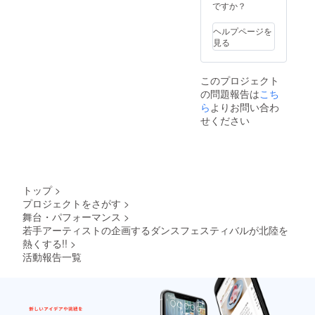
ですか？
を模索して
いる。
ヘルプページを
見る
このプロジェクト
の問題報告は
こち
ら
よりお問い合わ
せください
トップ
>
プロジェクトをさがす
>
舞台・パフォーマンス
>
若手アーティストの企画するダンスフェスティバルが北陸を
熱くする!!
>
活動報告一覧