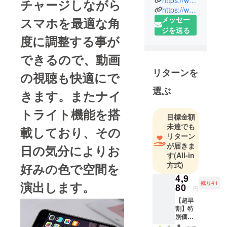
https://www.facebook.com/%E6%97%A5%E5%95%86Pro%E6%98%A0%E5%83%8F%E6%A0%AA%E5%BC%8F%E4%BC%9A%E7%A4%BE-510349435700570/
チャージしながら
https://www.instagram.com/shinichi3145/
に日商Pro映
スマホを最適な角
メッセー
像株式会社
ジを送る
を設立。
度に調整する事が
2018年10月
に無事10周
できるので、動画
年を迎えま
リターンを
の視聴も快適にで
した。日本
から海外へ
選ぶ
きます。またナイ
の輸出、海
トライト機能を搭
外から日本
目標金額
への輸入、
未達でも
載しており、その
撮影関連機
リターン
器の双方向
が届きま
日の気分によりお
す
(All-in
貿易をメイ
方式)
好みの色で空間を
ンに行って
4,9
います。
演出します。
残り41
80
2019年から
円
撮影関連機
【超早
割】特
器以外の分
別価
野に、積極
格 予