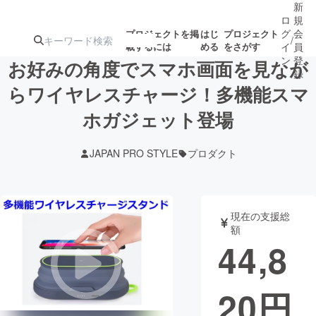
新
ロ
規
グ
会
プロジェクトを掲
はじ
プロジェクト
/
載するには
める
をさがす
イ
員
ン
登
お好みの角度でスマホ画面を見なが
録
らワイヤレスチャージ！多機能スマ
ホガジェット登場
人気のプロ
注目のリ
注目の新着プロ
募集終了が近いプ
もうすぐ公開
ジェクト
ターン
ジェクト
ロジェクト
されます
JAPAN PRO STYLE
プロダクト
アート・写真
音楽
現在の支援総
テクノロジー・ガジェット
ゲーム・サ
額
44,8
映像・映画
書籍・雑誌
20
円
ビジネス・起業
チャレンジ