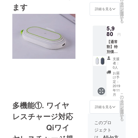
リ
スマホ
タ
ます
ー
スタン
ン
詳細を見る
を
ド 1台
選
択
す
る
5,9
80
円
【通常
割】特
別価
格 予
支援
定販売
者：
価格の
0人
20%引
お届
き 多機
け予
能ワイ
定：
ヤレス
2019
年11
チャー
こ
月
ジャー
の
リ
スマホ
タ
多機能①. ワイヤ
ー
スタン
ン
詳細を見る
を
ド 1台
選
レスチャージ対応
択
す
る
このプロ
Qiワイ
ジェクト
は、
All-In方