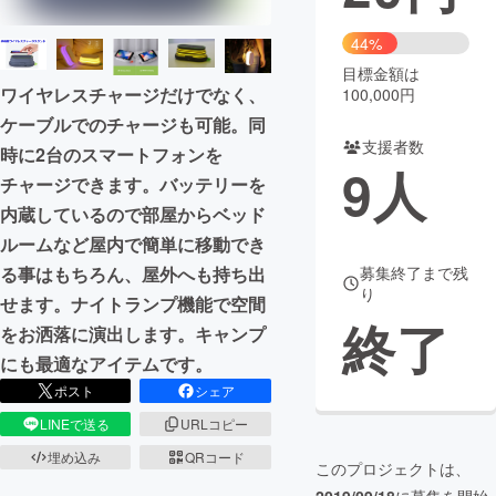
まちづくり・地域活性化
44%
目標金額は
ワイヤレスチャージだけでなく、
100,000円
CAMPFIRE for Social Good
CAMPFIRE Creation
ケーブルでのチャージも可能。同
CAMPFIREふるさと納税
machi-ya
コミュニティ
支援者数
時に2台のスマートフォンを
9
人
チャージできます。バッテリーを
内蔵しているので部屋からベッド
ルームなど屋内で簡単に移動でき
る事はもちろん、屋外へも持ち出
募集終了まで残
り
せます。ナイトランプ機能で空間
終了
をお洒落に演出します。キャンプ
にも最適なアイテムです。
ポスト
シェア
LINEで送る
URLコピー
埋め込み
QRコード
このプロジェクトは、