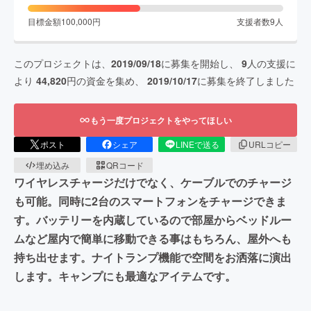
目標金額
100,000
円
支援者数
9
人
このプロジェクトは、
2019/09/18
に募集を開始し、
9
人の支援に
より
44,820
円の資金を集め、
2019/10/17
に募集を終了しました
もう一度プロジェクトをやってほしい
ポスト
シェア
LINEで送る
URLコピー
埋め込み
QRコード
ワイヤレスチャージだけでなく、ケーブルでのチャージ
も可能。同時に2台のスマートフォンをチャージできま
す。バッテリーを内蔵しているので部屋からベッドルー
ムなど屋内で簡単に移動できる事はもちろん、屋外へも
持ち出せます。ナイトランプ機能で空間をお洒落に演出
します。キャンプにも最適なアイテムです。