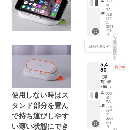
支援
定販売
的に取り組
者：
価格の
9人
んでいま
33%引
お届
す。
き 多機
け予
能ワイ
定：
ヤレス
2019
年11
チャー
こ
月
ジャー
の
リ
スマホ
タ
ー
スタン
ン
詳細を見る
を
ド 1台
選
択
す
る
5,4
残り50
80
円
【早
割】特
別価
格 予
使用しない時はス
支援
定販売
者：
価格の
0人
タンド部分を畳ん
27%引
お届
き 多機
け予
で持ち運びしやす
能ワイ
定：
ヤレス
2019
年11
チャー
い薄い状態にでき
こ
月
ジャー
の