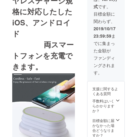
ヤレスチャージ規
式
です。
格に対応したした
目標金額に
iOS、アンドロイ
関わらず、
2019/10/17
ド
23:59:59
ま
両スマー
でに集まっ
た金額が
トフォンを充電で
ファンディ
きます。
ングされま
す。
支援に関するよ
くある質問
手数料はいく
らかかります
か？
目標金額に届
かなかった場
合どうなりま
すか？