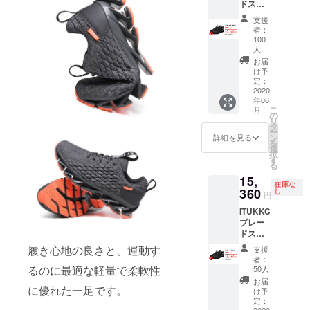
ドス
荷時期
ニー
が遅れ
支援
カー×１
る場合
者：
※送料込
がござ
100
みの価
いま
人
格とな
す。
お届
りま
け予
す。 ※
定：
2020
ご支援
年06
の数が
こ
月
想定を
の
リ
上回っ
タ
ー
た場
ン
詳細を見る
を
合、製
選
択
造工程
す
る
上の都
15,
合、配
在庫な
360
送作業
し
円
などに
ITUKKC
より出
ブレー
荷時期
ドス
が遅れ
ニー
る場合
履き心地の良さと、運動す
支援
カー×2
がござ
者：
※送料込
るのに最適な軽量で柔軟性
いま
50人
みの価
す。
お届
に優れた一足です。
格とな
け予
りま
定：
2020