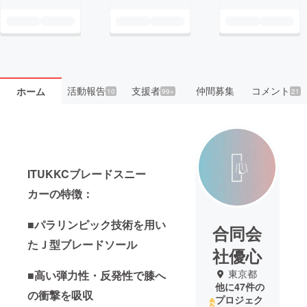
活動報告
支援者
仲間募集
コメント
ホーム
10
99+
21
ITUKKCブレードスニー
カーの特徴：
■パラリンピック技術を用い
合同会
たＪ型ブレードソール
社優心
東京都
■高い弾力性・反発性で膝へ
他に47件の
の衝撃を吸収
プロジェク