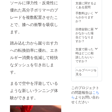
ソールに弾力性・反発性に
支援に関するよ
くある質問
優れた高分子ポリマーのブ
手数料はいく
レードを複数配置させたこ
らかかります
か？
とで、膝への衝撃を吸収し
目標金額に届
ます。
かなかった場
合どうなりま
すか？
踏み込む力から蹴り出す力
支援で困った
への転換効率に優れ、エネ
時はどこに相
ルギー消費を低減して軽快
談したらいい
ですか？
なダッシュを引き出しま
ヘルプページを
す。
見る
まるで空中を浮遊している
このプロジェクト
ような新しいランニング体
の問題報告は
こち
ら
よりお問い合わ
験ができます。
せください