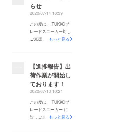
らせ
2020/07/14 16:39
この度は、ITUKKCブ
レードスニーカー対し
ご支援、ご関心をお寄
もっと見る
せいただき誠にありが
とうございます。大変
お待たせいたしまし
【進捗報告】出
た！リターン商品の発
荷作業が開始し
送がすべて完了しまし
ております！
たので、ご報告させて
いただきます。佐川急
2020/07/13 10:24
便による配達で、お手
この度は、ITUKKCブ
元に届くまでの時間は
レードスニーカー に
お住いの地域によって
対しご支援、ご関心を
もっと見る
通常で2〜7日となって
お寄せいただき誠にあ
おります。万が一、本
りがとうございます。