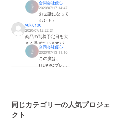
ご希望のサイズ
合同会社優心
2020/07/17 14:47
をメッセージに
お世話になって
てご連絡くだい
おります。 合
さい。
yuki6130
同会社優心で
どうぞよろしく
2020/07/12 22:21
す。
お願い致しま
商品の到着予定日を大
コメントではな
す。
きく過ぎていますがい
合同会社優心
く、メッセージ
つ頃届きますか？
2020/07/13 11:10
でのご連絡をお
この度は、
願いいたしま
ITUKKCブレー
す。
ドスニーカー
どうぞご理解を
に対しご支援、
お贈りますよう
ご関心をお寄せ
お願い致しま
いただき誠にあ
す。
りがとうござい
同じカテゴリーの人気プロジェ
ます。
クト
大変お待たせい
たしました！本
商品は7月9日よ