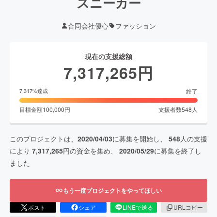
スニーカー
合同会社優心
ファッション
現在の支援総額
7,317,265
円
終了
7,317
%達成
目標金額
100,000
円
支援者数
548
人
このプロジェクトは、
2020/04/03
に募集を開始し、
548
人の支援
により
7,317,265
円の資金を集め、
2020/05/29
に募集を終了し
ました
もう一度プロジェクトをやってほしい
ポスト
シェア
LINEで送る
URLコピー