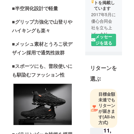
トを掲載し
■半空洞化設計で軽量
ています
2017年5月に
優心合同会
■グリップ力強化で山登りや
社を立ち上
ハイキングも楽々
げ、会社運
メッセー
営サポート
ジを送る
■メッシュ素材とうろこ状デ
や、Yahoo!
ザイン採用で通気性抜群
やWowma!な
どのECサイ
■スポーツにも、普段使いに
リターンを
トでのネッ
トショップ
も馴染むファッション性
選ぶ
運営事業に
携わってま
いりまし
目標金額
未達でも
た。2019年7
リターン
月に開始し
が届きま
たクラウド
す
(All-in
ファンディ
方式)
ング事業に
11,
おいて目指