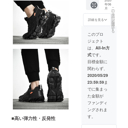
す。 ※
年06
ご支援
こ
月
の数が
の
リ
想定を
タ
ー
上回っ
ン
詳細を見る
を
た場
選
択
合、製
す
る
造工程
このプロ
上の都
ジェクト
合、配
送作業
は、
All-In方
などに
式
です。
より出
荷時期
目標金額に
が遅れ
関わらず、
る場合
がござ
2020/05/29
いま
23:59:59
ま
す。
でに集まっ
た金額が
ファンディ
ングされま
す。
■高い弾力性・反発性