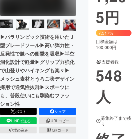
5
円
まちづくり・地域活性化
CAMPFIRE for Social Good
CAMPFIRE Creation
7,317%
▶パラリンピック技術を用いたＪ
CAMPFIREふるさと納税
machi-ya
コミュニティ
目標金額は
型ブレードソール▶高い弾力性・
100,000円
反発性で膝への衝撃を吸収▶半空
洞化設計で軽量▶グリップ力強化
支援者数
548
で山登りやハイキングも楽々▶
メッシュ素材とうろこ状デザイン
採用で通気性抜群▶スポーツに
人
も、普段使いにも馴染むファッ
ション性
ポスト
シェア
募集終了まで残
LINEで送る
URLコピー
り
埋め込み
QRコード