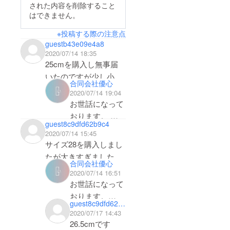
された内容を削除すること
く皆さまのもとへお届
はできません。
けすることができます
※投稿する際の注意点
ので、楽しみにお待ち
guestb43e09e4a8
ください。今後ともど
2020/07/14 18:35
うぞよろしくお願いい
25cmを購入し無事届
たします。
いたのですが少し小さ
合同会社優心
く。
2020/07/14 19:04
25.5cmに変えていただ
お世話になって
くことは可能でしょう
おります。 合
guest8c9dfd62b9c4
か。
同会社優心で
2020/07/14 15:45
す。
サイズ28を購入しまし
もう一度メッ
たが大きすぎました、
合同会社優心
セージでのご連
サイズ交換はどうした
2020/07/14 16:51
絡をお願いいた
らいいですか？
お世話になって
します。
おります。
どうぞよろしく
guest8c9dfd62b9c4
合同会社優心で
2020/07/17 14:43
お願い致しま
す。
26.5cmです
す。