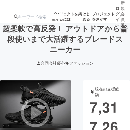
新
ロ
規
グ
会
プロジェクトを掲
はじ
プロジェクト
/
載するには
める
をさがす
イ
員
ン
登
超柔軟で高反発！ アウトドアから普
録
段使いまで大活躍するブレードス
ニーカー
人気のプロ
注目のリ
注目の新着プロ
募集終了が近いプ
もうすぐ公開
ジェクト
ターン
ジェクト
ロジェクト
されます
合同会社優心
ファッション
アート・写真
音楽
現在の支援総
テクノロジー・ガジェット
ゲーム・サ
額
7,31
映像・映画
書籍・雑誌
7,26
ビジネス・起業
チャレンジ