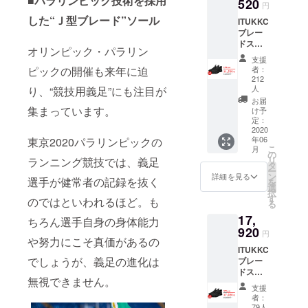
■パラリンピック技術を採用
520
円
しているの
した“Ｊ型ブレード”ソール
ITUKKC
は、「より
ブレー
新しく、あ
ドス
オリンピック・パラリン
ニー
なたらし
支援
カー×１
ピックの開催も来年に迫
者：
く、楽しい
※送料込
212
みの価
ライフスタ
人
り、“競技用義足”にも注目が
格とな
お届
イルの実
集まっています。
りま
け予
現」の提案
す。 ※
定：
2020
ご支援
です。テク
年06
東京2020パラリンピックの
の数が
ノロジー・
こ
月
想定を
の
リ
ランニング競技では、義足
機能性・遊
上回っ
タ
ー
た場
ン
詳細を見る
び心・健
選手が健常者の記録を抜く
を
合、製
選
択
康・安全・
造工程
す
のではといわれるほど。も
る
上の都
エコなどを
17,
合、配
ちろん選手自身の身体能力
キーワード
920
送作業
円
に、単に使
や努力にこそ真価があるの
などに
ITUKKC
より出
用できるだ
でしょうが、義足の進化は
ブレー
荷時期
けでない、
ドス
が遅れ
無視できません。
ニー
様々なライ
る場合
支援
カー×2
がござ
者：
フスタイル
※送料込
いま
79人