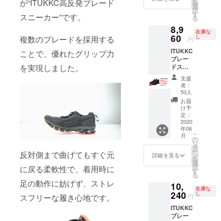
が“ITUKKC高反発ブレード
を
みの価
選
択
格とな
す
スニーカー”です。
る
りま
8,9
す。 ※
在庫な
ご支援
60
し
複数のブレードを採用する
円
の数が
ITUKKC
想定を
ことで、優れたグリップ力
ブレー
上回っ
ドス
を実現しました。
た場
ニー
合、製
支援
カー×１
造工程
者：
※送料込
上の都
50人
みの価
合、配
お届
格とな
送作業
け予
りま
などに
定：
す。 ※
2020
より出
年06
ご支援
荷時期
こ
月
の数が
が遅れ
の
リ
想定を
る場合
タ
ー
上回っ
反対側まで曲げてもすぐ元
がござ
ン
詳細を見る
を
た場
いま
選
択
に戻る柔軟性で、着用時に
合、製
す。
す
る
造工程
足の動作に妨げず、ストレ
10,
上の都
在庫な
合、配
240
し
円
スフリーな履き心地です。
送作業
ITUKKC
などに
ブレー
より出