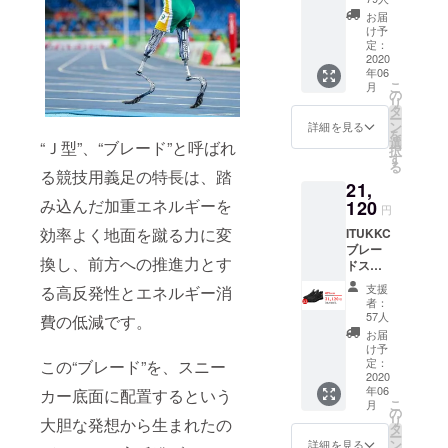
商品をご提
みの価
す。
お届
格とな
け予
供できるよ
りま
定：
う、優心一
す。 ※
2020
年06
ご支援
同、努力し
こ
月
の数が
の
ておりま
リ
想定を
タ
ー
す！
上回っ
ン
詳細を見る
を
た場
選
“Ｊ型”、“ブレード”と呼ばれ
択
合、製
す
る
造工程
る競技用義足の特長は、踏
21,
上の都
合、配
み込んだ加重エネルギーを
120
円
送作業
効率よく地面を蹴る力に変
ITUKKC
などに
ブレー
より出
換し、前方への推進力とす
ドス
荷時期
ニー
が遅れ
支援
る高反発性とエネルギー消
カー×3
る場合
者：
※ご希望
がござ
57人
費の低減です。
のカ
いま
お届
ラー・
す。
け予
サイズ
定：
この“ブレード”を、スニー
を記入
2020
年06
してく
カー底面に配置するという
こ
月
ださ
の
リ
大胆な発想から生まれたの
い。 ※
タ
ー
送料込
ン
詳細を見る