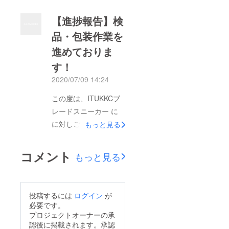
日より7日以上経って
大変お待たせいたしま
も届かない場合は、お
【進捗報告】検
した！本商品は7月9日
手数ですがお問い合わ
品・包装作業を
より出荷作業を開始し
せページよりご連絡く
進めておりま
ております。支援者様
ださい。この度はご支
の数が多いため、数日
す！
援いただき誠にありが
に分けて発送いたしま
2020/07/09 14:24
とうございました！今
す、いましばらくお待
後とも末永くご愛顧賜
この度は、ITUKKCブ
ちくださいませ。今後
りますようよろしくお
レードスニーカー に
ともどうぞよろしくお
願い申し上げます。
に対しご支援、ご関心
もっと見る
願いいたします。
をお寄せいただき誠に
ありがとうございま
コメント
もっと見る
す。本商品はすでに生
産工場から出荷され、
弊社倉庫に到着してお
投稿するには
ログイン
が
ります。これから、一
必要です。
つ一つ丁寧に検品・包
プロジェクトオーナーの承
認後に掲載されます。承認
装いたします。まもな