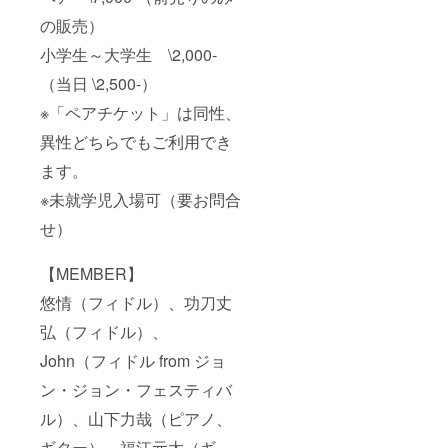
の販売）
小学生～大学生 \2,000-
（当日 \2,500-）
※「ペアチケット」は同性、
異性どちらでもご利用でき
ます。
※未就学児入場可（要お問合
せ）
【MEMBER】
悠情（フィドル）、功刀丈
弘（フィドル）、
John（フィドル from ジョ
ン・ジョン・フェスティバ
ル）、山下力哉（ピアノ、
ギター）、福江元太（ギ