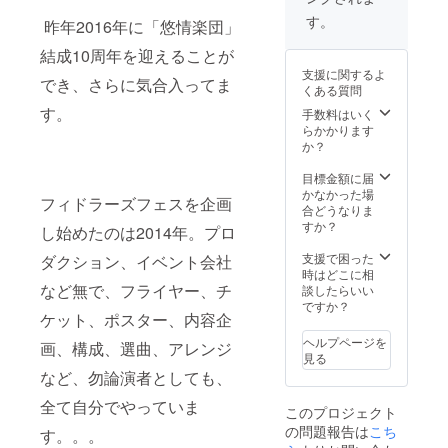
団』を活動
す。
昨年2016年に「悠情楽団」
の中心とし
結成10周年を迎えることが
ている。
支援に関するよ
でき、さらに気合入ってま
くある質問
◆主な活動
す。
手数料はいく
◆（コン
らかかります
か？
サート、ラ
イブ、イベ
目標金額に届
ントなど）
かなかった場
フィドラーズフェスを企画
合どうなりま
名古屋ブ
すか？
し始めたのは2014年。プロ
ルーノー
ト、名古屋
支援で困った
ダクション、イベント会社
時はどこに相
市芸創セン
など無で、フライヤー、チ
談したらいい
ター、フィ
ですか？
ケット、ポスター、内容企
ドラーズ・
ヘルプページを
フェス・コ
画、構成、選曲、アレンジ
見る
ンサート at
など、勿論演者としても、
名古屋千種
全て自分でやっていま
文化小劇
このプロジェクト
の問題報告は
こち
す。。。
場、ホテル