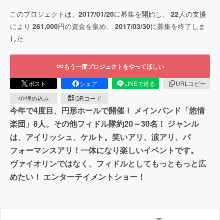
このプロジェクトは、
2017/01/20
に募集を開始し、
22
人の支援
により
261,000
円の資金を集め、
2017/03/30
に募集を終了しま
した
もう一度プロジェクトをやってほしい
ポスト
シェア
LINEで送る
URLコピー
埋め込み
QRコード
今年で4度目、円形ホールで開催！ メインバンド「悠情
楽団」8人。その他フィドル隊約20～30名！ ジャンル
は、アイリッシュ、ケルト。笑いアリ、涙アリ、パ
フォーマンスアリ！一体になり楽しいイベントです。
ヴァイオリンではなく、フィドルとしてもっともっと広
めたい！ エンターテイメントショー！