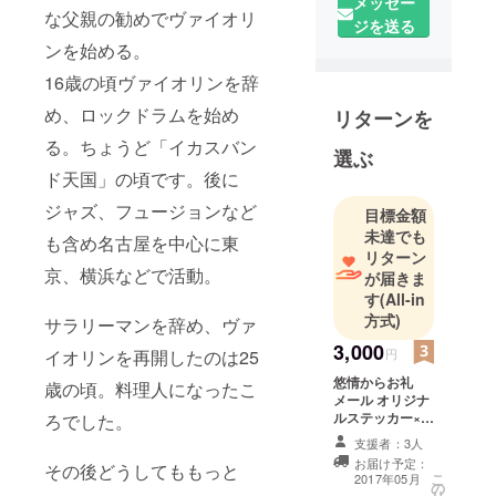
メッセー
ンを始め
な父親の勧めでヴァイオリ
ジを送る
る。
ンを始める。
16歳の頃
ヴァイオリ
16歳の頃ヴァイオリンを辞
ンを辞め、
め、ロックドラムを始め
リターンを
ロックドラ
る。ちょうど「イカスバン
ムを始め
選ぶ
る。後に
ド天国」の頃です。後に
ジャズ、
ジャズ、フュージョンなど
目標金額
フュージョ
未達でも
も含め名古屋を中心に東
ンなども含
リターン
め名古屋を
京、横浜などで活動。
が届きま
中心に東
す
(All-in
方式)
京、横浜な
サラリーマンを辞め、ヴァ
どで活動。
3,000
円
イオリンを再開したのは25
ヴァイオリ
悠情からお礼
歳の頃。料理人になったこ
ンを再開し
メール オリジナ
たのは25歳
ルステッカー×1
ろでした。
缶バッチ×1
の頃。ヨー
支援者：3人
お届け予定：
ロッパ何ヵ
その後どうしてももっと
こ
2017年05月
の
国かを訪れ