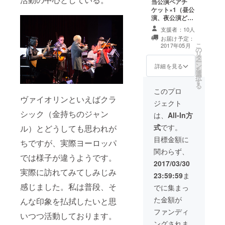
アーティス
シャツ
当公演ペアチ
×2
ケット×1（昼公
トとのコラ
演、夜公演どち
ボレーショ
らか） オリジナ
支援者：10人
ンや異種
ルTシャツ×2 オ
お届け予定：
リジナルステッ
アーティス
こ
2017年05月
の
カー×2 オリジナ
リ
トとの共演
タ
ル缶バッチ×2
ー
ン
詳細を見る
も多く、芝
を
選
択
居、ミュー
す
る
ジカル、
このプロ
ヴァイオリンといえばクラ
リーディン
ジェクト
グ、レコー
シック（金持ちのジャン
は、
All-In方
ディング、
式
です。
ル）とどうしても思われが
コンサート
目標金額に
ちですが、実際ヨーロッパ
サポート、
関わらず、
プロデュー
では様子が違うようです。
2017/03/30
スとしても
実際に訪れてみてしみじみ
23:59:59
ま
活動してい
感じました。私は普段、そ
でに集まっ
る。現在は
た金額が
自身のアン
んな印象を払拭したいと思
サンブル
ファンディ
いつつ活動しております。
『悠情楽
ングされま