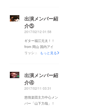
けないけど、ほぼ決め
ても翌日になると違う
アイデアが出てく
出演メンバー紹
る！！ 早くしないと
介⑤
アレンジが待っている
2017/02/12 01:58
～～！！そんな今日こ
の頃、、、 グッズが
ギター福江元太！！
続々と事務所に届いて
from 岡山 国内アイ
ます！ 5月19日「KYG
リッシュ業界では知ら
もっと見る
trio レコ発ライブ」と
ない人はいない位のギ
翌日20日のフィドラー
ターリスト。とにかく
ズフェス両方お越しの
活動の幅が広い！フィ
出演メンバー紹
方には、写真の中の
ドルの功刀丈弘さんと
トートバッグを差し上
介④
のバンド「Tabula
げます～～！！ 後は
2017/02/11 03:31
Rasa」のメンバーと
缶バッチとステッ
してだけではなく様々
悠情楽団主力中心メン
カー！ さらに楽しみ
なユニット参加してい
バー「山下力哉」！
です！！！
る。 自身のバンド