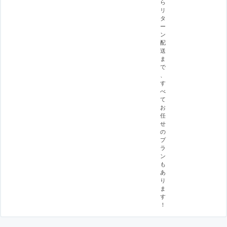
ら
リ
タ
ー
ン
配
送
ま
で
、
す
べ
て
お
任
せ
の
プ
ラ
ン
も
あ
り
ま
す
！