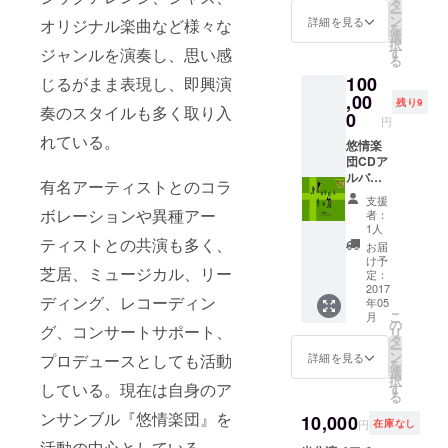
タ
チ×1
解釈でのア
ー
ン
詳細を見る
オリジナル楽曲など様々な
を
イリッ
選
択
す
ジャンルを演奏し、思い感
シュ、ノル
る
ディック
100
じるがまま表現し、即興演
（北欧）、
,00
残り9
奏のスタイルも多く取り入
0
ジプシー、
円
れている。
クラシック
悠情楽
団CDア
アレンジ、
ルバム
有名アーティストとのコラ
ジャズ、オ
「tusin
支援
リジナル楽
d tak」
ボレーションや異種アー
者：
×1 当公
曲など様々
1人
演ペア
ティストとの共演も多く、
お届
なジャンル
チケッ
け予
芝居、ミュージカル、リー
を演奏し、
ト
定：
×1（昼
2017
思い感じる
ディング、レコーディン
年05
公演、
こ
がまま表現
月
夜公演
の
グ、コンサートサポート、
リ
どちら
し、即興演
タ
ー
か） オ
ン
詳細を見る
プロデュースとしても活動
奏のスタイ
を
リジナ
選
択
ルも多く取
ル缶
している。現在は自身のア
す
る
バッチ
り入れてい
ンサンブル『悠情楽団』を
×2 オリ
10,000
円
在庫なし
る。有名
ジナルT
活動の中心としている。