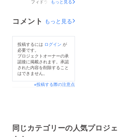
フィドラーズ・フェス
もっと見る
GNY trio、ノーマン、
に欠かせないミュージ
など活躍中です。 最
シャンです。 昨年は
コメント
もっと見る
近は僕とのデュオも始
ピアノ、シンセ、ギ
め、そして、功刀丈
ターで大活躍！！＾＾
弘、悠情、福江元太の
かつては関東を拠点に
投稿するには
ログイン
が
「KYG trio」としても
し、映画音楽、超有名
必要です。
ゼンコクツアーに出か
アーティストのサポー
プロジェクトオーナーの承
けている。
認後に掲載されます。承認
トやら、レコーディン
された内容を削除すること
グ、自身のオリジナル
はできません。
曲コンピレーション
※投稿する際の注意点
CDなどなど、、、 今
は地元に拠点を移し、
悠情楽団を始めとし、
様々な場面でアレン
ジ、サポートしていま
す。 昨年は自身オリ
同じカテゴリーの人気プロジェ
ジナル1stアルバム