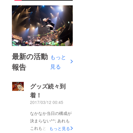
最新の活動
もっと
報告
見る
グッズ続々到
着！
2017/03/12 00:45
なかなか当日の構成が
決まらない^^; あれも
これもと欲張ってはい
もっと見る