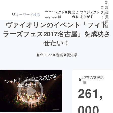
新
ロ
規
グ
会
プロジェクトを掲
はじ
プロジェクト
/
載するには
める
をさがす
イ
員
ン
登
ヴァイオリンのイベント「フィド
録
ラーズフェス2017名古屋」を成功さ
せたい！
人気のプロ
注目のリ
注目の新着プロ
募集終了が近いプ
もうすぐ公開
ジェクト
ターン
ジェクト
ロジェクト
されます
You Joe
音楽
愛知県
アート・写真
音楽
現在の支援総
テクノロジー・ガジェット
ゲーム・サ
額
261,
映像・映画
書籍・雑誌
000
ビジネス・起業
チャレンジ