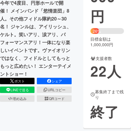
今年で4度目、円形ホールで開
円
催！ メインバンド「悠情楽団」8
まちづくり・地域活性化
人。その他フィドル隊約20～30
名！ ジャンルは、アイリッシュ、
CAMPFIRE for Social Good
CAMPFIRE Creation
26%
ケルト。笑いアリ、涙アリ、パ
CAMPFIREふるさと納税
machi-ya
コミュニティ
目標金額は
フォーマンスアリ！一体になり楽
1,000,000円
しいイベントです。ヴァイオリン
ではなく、フィドルとしてもっと
支援者数
22
人
もっと広めたい！ エンターテイメ
ントショー！
ポスト
シェア
LINEで送る
URLコピー
募集終了まで残
り
埋め込み
QRコード
終了