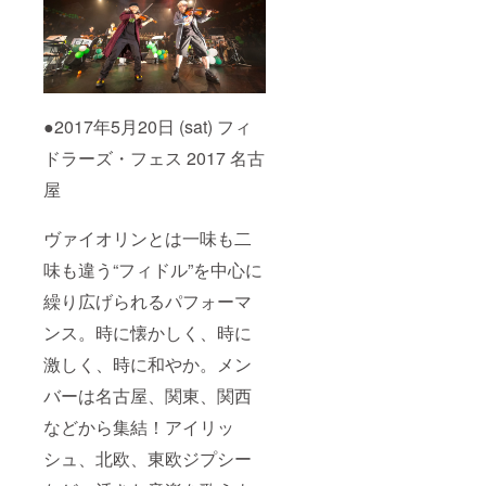
チッタナポ
リサマーナ
イトジャ
ズ、山形県
庄内映画
●2017年5月20日 (sat) フィ
村、名古屋
ドラーズ・フェス 2017 名古
港イタリア
屋
村、JZ
Brat（東京都
ヴァイオリンとは一味も二
渋谷区）、
楽屋（東京
味も違う“フィドル”を中心に
都目黒区）
繰り広げられるパフォーマ
など。他各
ンス。時に懐かしく、時に
地コンサー
トホール、
激しく、時に和やか。メン
大手企業、
バーは名古屋、関東、関西
学校イベン
などから集結！アイリッ
ト、ホテル
イベント、
シュ、北欧、東欧ジプシー
ライブハウ