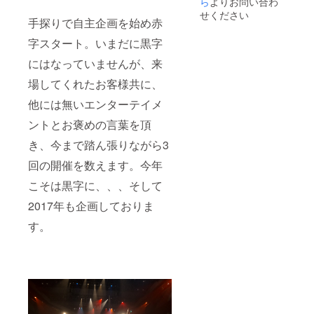
ら
よりお問い合わ
フォレス
せください
タ、大阪ATC
手探りで自主企画を始め赤
サンセット
字スタート。いまだに黒字
ホール、メ
にはなっていませんが、来
ニコンヒト
場してくれたお客様共に、
ミホール、
岡崎市シ
他には無いエンターテイメ
ビックセン
ントとお褒めの言葉を頂
ター（コロ
き、今まで踏ん張りながら3
ネット）、
東京アメリ
回の開催を数えます。今年
カンクラ
こそは黒字に、、、そして
ブ、名古屋
2017年も企画しておりま
熱田文化小
劇場、厚木
す。
文化会館、
すみだトリ
フォニー
ホール、岡
崎ジャズス
トリート、