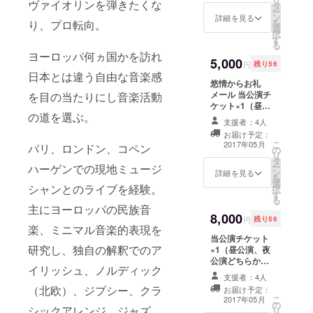
リ
ヴァイオリンを弾きたくな
タ
ー
日本とは違
ン
詳細を見る
を
り、プロ転向。
う自由な音
選
択
す
楽感を目の
る
ヨーロッパ何ヵ国かを訪れ
当たりにし
5,000
円
残り56
音楽活動の
日本とは違う自由な音楽感
悠情からお礼
道を選ぶ。
メール 当公演チ
を目の当たりにし音楽活動
パリ、ロン
ケット×1（昼公
の道を選ぶ。
演、夜公演どち
ドン、コペ
支援者：4人
らか） オリジナ
ンハーゲン
お届け予定：
ルステッカー×1
こ
2017年05月
パリ、ロンドン、コペン
の
での現地
オリジナル缶
リ
タ
バッチ×1
ミュージ
ー
ハーゲンでの現地ミュージ
ン
詳細を見る
を
シャンとの
選
シャンとのライブを経験。
択
す
ライブを経
る
主にヨーロッパの民族音
験。主に
8,000
円
残り56
ヨーロッパ
楽、ミニマル音楽的表現を
当公演チケット
の民族音
研究し、独自の解釈でのア
×1（昼公演、夜
楽、ミニマ
公演どちらか）
イリッシュ、ノルディック
オリジナルTシャ
ル音楽的表
支援者：4人
ツ×1 オリジナル
現を研究
（北欧）、ジプシー、クラ
お届け予定：
ステッカー×1 オ
こ
2017年05月
し、独自の
の
リジナル缶バッ
シックアレンジ、ジャズ、
リ