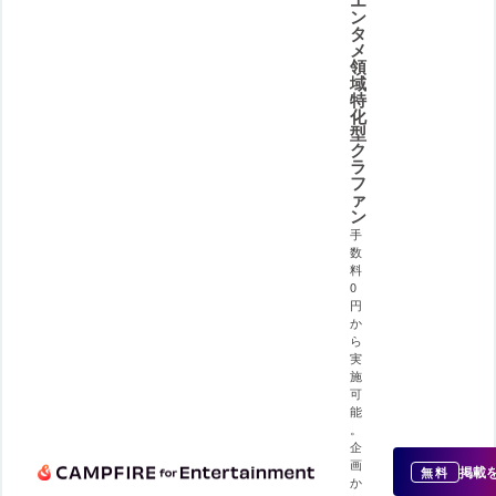
エ
ン
タ
メ
領
域
特
化
型
ク
ラ
フ
ァ
ン
手
数
料
0
円
か
ら
実
施
可
能
。
企
画
掲載
無料
か