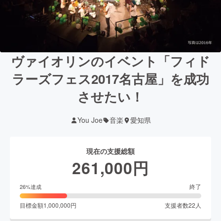
ヴァイオリンのイベント「フィド
ラーズフェス2017名古屋」を成功
させたい！
You Joe
音楽
愛知県
現在の支援総額
261,000
円
終了
26
%達成
目標金額
1,000,000
円
支援者数
22
人