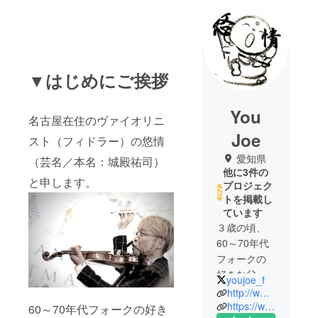
▼はじめにご挨拶
You
名古屋在住のヴァイオリニ
Joe
スト（フィドラー）の悠情
愛知県
（芸名／本名：城殿祐司）
他に3件の
と申します。
プロジェク
トを掲載し
ています
３歳の頃、
60～70年代
フォークの
好きな父親
youjoe_f
の勧めで
http://www.youjoe.com/
ヴァイオリ
https://www.facebook.com/you.joe.12
60～70年代フォークの好き