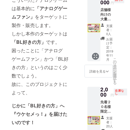
ウケを
000
料込
円
セメる
み）
は基本的に
「アナログゲー
店舗様
のはオ
向けの
レ
ムファン」
をターゲットに
大量購
だッ！
入セッ
〜』×２
製作・販売します。
支援
トで
個 特典
者：
しかし本作のターゲットは
す。
小冊子×
0人
『ウケ
２冊 プ
お届
「BL好きの方」
です。
セ
ロモー
け予
メっ！
ション
定：
困ったことに「アナログ
〜その
2019
カード
年11
ウケを
「石油
ゲームファン」かつ「BL好
こ
月
セメる
王」×２
の
リ
のはオ
枚 （送
タ
きの方」というのはごく少
ー
レ
料込
ン
詳細を見る
を
だッ！
数でしょう。
み）
選
択
〜』×10
す
る
故に、このプロジェクトに
個 （送
2,0
料込
在庫な
よって、
み）
00
し
円
先着２
じかに「BL好きの方」へ
０名様
限定で
『ウケセメっ！』を届けた
ゲーム
支援
本体と
いのです！
者：
特典の
20人
セット