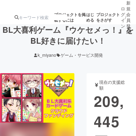
新
ロ
規
グ
会
プロジェクトを掲
はじ
プロジェクト
/
載するには
める
をさがす
イ
員
ン
登
BL大喜利ゲーム『ウケセメっ！』を
録
BL好きに届けたい！
人気のプロ
注目のリ
注目の新着プロ
募集終了が近いプ
もうすぐ公開
k_miyano
ゲーム・サービス開発
ジェクト
ターン
ジェクト
ロジェクト
されます
アート・写真
音楽
現在の支援総
額
209,
テクノロジー・ガジェット
ゲーム・サ
445
映像・映画
書籍・雑誌
ビジネス・起業
チャレンジ