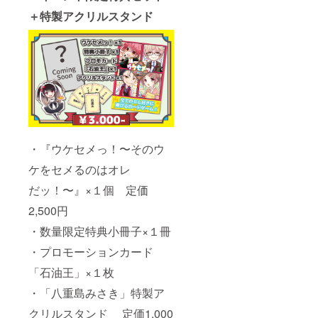
＋特製アクリルスタンド
・『ウケセメっ！〜そのウ
ケをセメるのはオレ
だッ！〜』×１個 定価
2,500円
・数量限定特典小冊子×１冊
・プロモーションカード
「石油王」×１枚
・「八重島みさき」特製ア
クリルスタンド 定価1,000