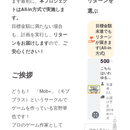
リターンを
まず最初に、
本プロジェク
いたい全て
の事を行
トはAll-in方式で実施しま
選ぶ
なっていま
す。
す。
目標金額に満たない場合
目標金額
○Mob+の実
未達でも
績
も、計画を実行し、
リター
リターン
・アナログ
が届きま
ンをお届けします
ので、
ご
ゲームの製
す
(All-in
安心ください！
造と頒布
方式)
『闇鍋奉
500
円
行』
こちら
『珍語辞
ご挨拶
はいわ
典』
ゆる
「投げ
『ウケセ
支援
銭」的
者：
メっ！〜そ
どうも！ 「Mob+」（モブ
なプラ
2人
のウケをセ
ンで
お届
プラス）というサークルで
す。 い
け予
メるのはオ
ただい
定：
ゲームを作っている宮野華
レ
た支援
2019
年11
はイベ
だッ！〜』
也です！
こ
月
ント遠
の
○宮野華也の
リ
プロのゲーム作家として
征費な
タ
ー
実績
どの
ン
詳細を見る