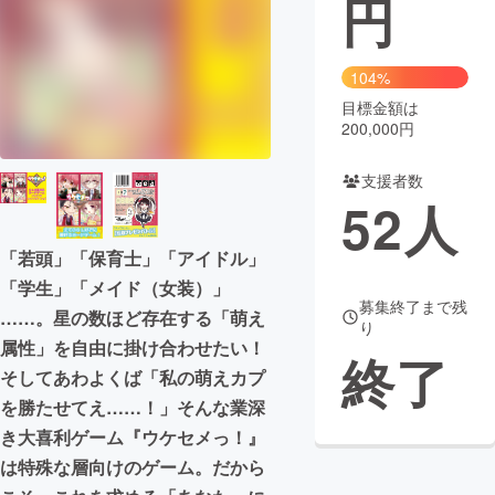
円
まちづくり・地域活性化
104%
目標金額は
CAMPFIRE for Social Good
CAMPFIRE Creation
200,000円
CAMPFIREふるさと納税
machi-ya
コミュニティ
支援者数
52
人
「若頭」「保育士」「アイドル」
「学生」「メイド（女装）」
募集終了まで残
……。星の数ほど存在する「萌え
り
属性」を自由に掛け合わせたい！
終了
そしてあわよくば「私の萌えカプ
を勝たせてえ……！」そんな業深
き大喜利ゲーム『ウケセメっ！』
は特殊な層向けのゲーム。だから