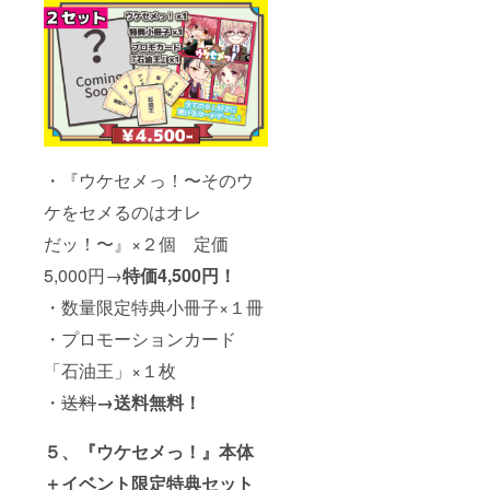
・『ウケセメっ！〜そのウ
ケをセメるのはオレ
だッ！〜』×２個 定価
5,000円→
特価4,500円！
・数量限定特典小冊子×１冊
・プロモーションカード
「石油王」×１枚
・
送料
→送料無料！
５、『ウケセメっ！』本体
＋イベント限定特典セット