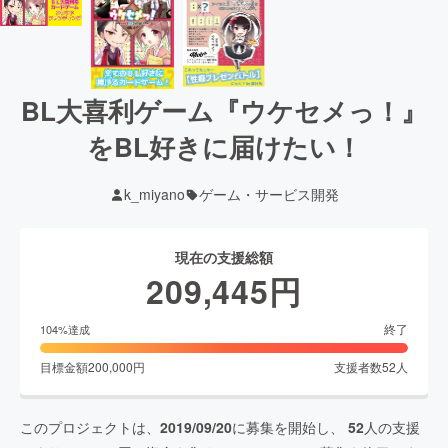
BL大喜利ゲーム『ウケセメっ！』
をBL好きに届けたい！
k_miyano
ゲーム・サービス開発
現在の支援総額
209,445
円
終了
104
%達成
目標金額
200,000
円
支援者数
52
人
このプロジェクトは、
2019/09/20
に募集を開始し、
52
人の支援