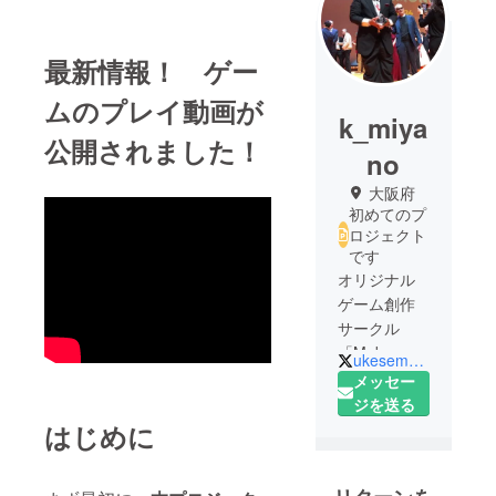
最新情報！ ゲー
ムのプレイ動画が
k_miya
公開されました！
no
大阪府
初めてのプ
ロジェクト
です
オリジナル
ゲーム創作
サークル
「Mob+」
ukesememobplus
（モブプラ
メッセー
ス）です！
ジを送る
サークル代
はじめに
表の「宮野
華也」がだ