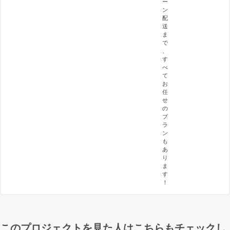
ー
ン
配
送
ま
で
、
す
べ
て
お
任
せ
の
プ
ラ
ン
も
あ
り
ま
す
！
このプロジェクトを見た人はこちらもチェックし