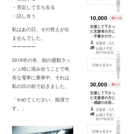
を
▽DOJASS
選
ニックネーム)を
択
・否定して立ち去る
す
掲載 ・公式
BROTHERS
る
Facebookに氏
・話し合う
2016年〈レ
10,000
名(またはニック
円
残り10
ア吉日通知
ネーム) を掲載
支援して下さっ
私はあの日、その答えが出
アプリ〉リ
た支援者の方に
リース
・手書きのサン
ませんでした。
クスレター ・公
R25スマホ情
支援者：0人
式ホームページ
ーーーーー
報局、エキ
お届け予定：
に氏名(または
こ
2017年03月
の
サイト
ニックネーム)を
リ
2015年の冬、朝の通勤ラッ
タ
優先して上位に
ニュース、
ー
ン
掲載 ・公式
詳細を見る
を
シュ時に混み合うことで有
アンドロイ
選
Facebookに氏
択
す
名(またはニック
ダー 他、各
る
名な電車に乗車中、それは
ネーム) を優先し
種メディア
30,000
て上位に掲載 ・
円
残り1
私の目の前で起きました。
で紹介。
サンクスメール
支援して下さっ
・活動報告 ・製
た支援者の方に
品版Androidア
「やめてください、痴漢で
・感謝の水彩
プリの無料ダウ
アート ・公式
す。」
ンロード
支援者：0人
ホームページに
お届け予定：
氏名(またはニッ
こ
2017年03月
の
クネーム)を優先
リ
タ
して上位に掲載
ー
ン
・公式
詳細を見る
を