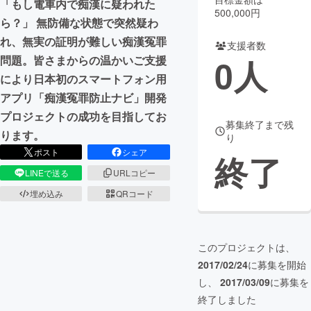
「もし電車内で痴漢に疑われた
500,000円
ら？」 無防備な状態で突然疑わ
まちづくり・地域活性化
れ、無実の証明が難しい痴漢冤罪
支援者数
0
人
問題。皆さまからの温かいご支援
CAMPFIRE for Social Good
CAMPFIRE Creation
により日本初のスマートフォン用
CAMPFIREふるさと納税
machi-ya
コミュニティ
アプリ「痴漢冤罪防止ナビ」開発
プロジェクトの成功を目指してお
募集終了まで残
ります。
り
ポスト
シェア
終了
LINEで送る
URLコピー
埋め込み
QRコード
このプロジェクトは、
2017/02/24
に募集を開始
し、
2017/03/09
に募集を
終了しました