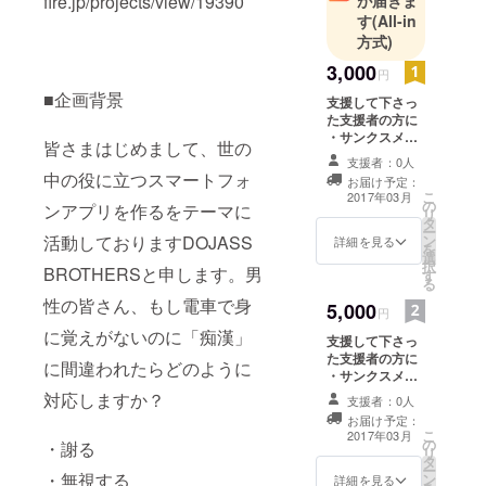
fire.jp/projects/view/19390
が届きま
人の不安が
す
(All-in
方式)
少しでもな
くなります
3,000
円
ように、た
■企画背景
支援して下さっ
くさんの人
た支援者の方に
に知っても
・サンクスメー
皆さまはじめまして、世の
ル ・製品版
らい使って
支援者：0人
Androidアプリ
中の役に立つスマートフォ
お届け予定：
いただけま
の無料ダウン
こ
2017年03月
の
ロード ・公式
ンアプリを作るをテーマに
すように、
リ
タ
ホームページに
ー
ご支援いた
活動しておりますDOJASS
ン
氏名(またはニッ
詳細を見る
を
だいた皆さ
選
クネーム)を掲載
択
BROTHERSと申します。男
す
・公式
んとプロ
る
Facebookに氏
性の皆さん、もし電車で身
ジェクトの
5,000
名(またはニック
円
成功を目指
ネーム) を掲載
に覚えがないのに「痴漢」
支援して下さっ
してまいり
た支援者の方に
に間違われたらどのように
ます。応援
・サンクスメー
ル ・活動報告 ・
対応しますか？
よろしくお
支援者：0人
製品版Android
お届け予定：
願いしま
アプリの無料ダ
こ
2017年03月
の
ウンロード ・公
・謝る
す。
リ
タ
式ホームページ
ー
・無視する
ン
に氏名(または
詳細を見る