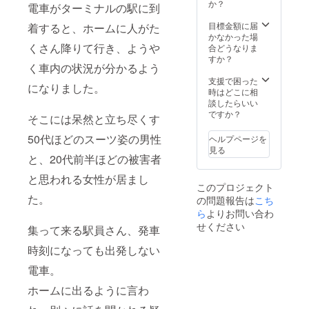
か？
電車がターミナルの駅に到
目標金額に届
着すると、ホームに人がた
かなかった場
くさん降りて行き、ようや
合どうなりま
すか？
く車内の状況が分かるよう
支援で困った
になりました。
時はどこに相
談したらいい
ですか？
そこには呆然と立ち尽くす
50代ほどのスーツ姿の男性
ヘルプページを
見る
と、20代前半ほどの被害者
と思われる女性が居まし
このプロジェクト
た。
の問題報告は
こち
ら
よりお問い合わ
せください
集って来る駅員さん、発車
時刻になっても出発しない
電車。
ホームに出るように言わ