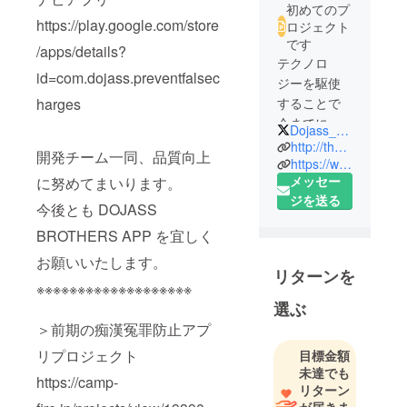
初めてのプ
https://play.google.com/store
ロジェクト
です
/apps/details?
テクノロ
id=com.dojass.preventfalsec
ジーを駆使
harges
することで
今までにな
Dojass_nara
い笑顔ある
http://thedojass.wixsite.com/dojass-brothers-app
開発チーム一同、品質向上
未来を創造
https://www.facebook.com/dojassbroapp/
メッセー
に努めてまいります。
するのコン
ジを送る
セプトのも
今後とも DOJASS
と、世の中
BROTHERS APP を宜しく
の役に立つ
お願いいたします。
アプリを開
リターンを
発していま
※※※※※※※※※※※※※※※※※※※
す、DOJASS
選ぶ
BROTHERS
＞前期の痴漢冤罪防止アプ
と申しま
リプロジェクト
目標金額
す。
未達でも
https://camp-
リターン
たくさんの