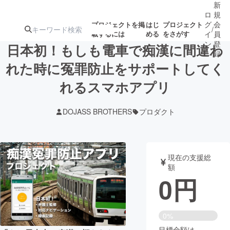
新
ロ
規
グ
会
プロジェクトを掲
はじ
プロジェクト
/
載するには
める
をさがす
イ
員
ン
登
日本初！もしも電車で痴漢に間違わ
録
れた時に冤罪防止をサポートしてく
れるスマホアプリ
人気のプロ
注目のリ
注目の新着プロ
募集終了が近いプ
もうすぐ公開
ジェクト
ターン
ジェクト
ロジェクト
されます
DOJASS BROTHERS
プロダクト
アート・写真
音楽
現在の支援総
テクノロジー・ガジェット
ゲーム・サ
額
0
円
映像・映画
書籍・雑誌
0%
ビジネス・起業
チャレンジ
目標金額は