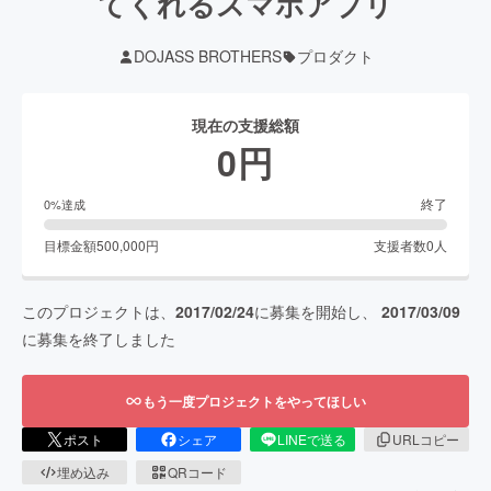
てくれるスマホアプリ
DOJASS BROTHERS
プロダクト
現在の支援総額
0
円
終了
0
%達成
目標金額
500,000
円
支援者数
0
人
このプロジェクトは、
2017/02/24
に募集を開始し、
2017/03/09
に募集を終了しました
もう一度プロジェクトをやってほしい
ポスト
シェア
LINEで送る
URLコピー
埋め込み
QRコード