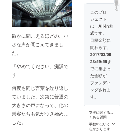
選
Facebookに氏
択
す
名(またはニック
る
ネーム) を優先し
このプロ
て上位に掲載 ・
ジェクト
サンクスメール
・活動報告 ・製
は、
All-In方
品版Androidア
式
です。
プリの無料ダウ
微かに聞こえるほどの、小
ンロード
目標金額に
さな声が聞こえてきまし
関わらず、
た。
2017/03/09
23:59:59
ま
「やめてください、痴漢で
でに集まっ
す。」
た金額が
ファンディ
何度も同じ言葉を繰り返し
ングされま
ていました。次第に普通の
す。
大きさの声になって、他の
支援に関するよ
乗客たちも気がつき始めま
くある質問
した。
手数料はいく
らかかります