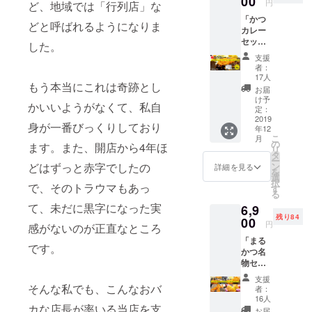
00
円
ど、地域では「行列店」な
＞2019
「かつ
年12月
どと呼ばれるようになりま
カレー
上旬～
セッ
中旬
した。
ト」
支援
（まる
者：
かつ特
17人
もう本当にこれは奇跡とし
製レト
お届
ルトカ
け予
かいいようがなくて、私自
レー
定：
(1kg,約
2019
身が一番びっくりしており
年12
5～6食
こ
月
分)×1
の
ます。また、開店から4年ほ
リ
個、
タ
ー
ロース
どはずっと赤字でしたの
ン
詳細を見る
を
かつ
選
択
で、そのトラウマもあっ
120g×5
す
る
枚）
て、未だに黒字になった実
6,9
6,300円
残り84
（税
00
円
感がないのが正直なところ
込、送
「まる
料込 ※
です。
かつ名
冷蔵
物セッ
便） ※
ト」
ロース
支援
(ロース
かつ
そんな私でも、こんなおバ
者：
かつ
は、ご
16人
カな店長が率いる当店を支
120g×5
自宅で
お届