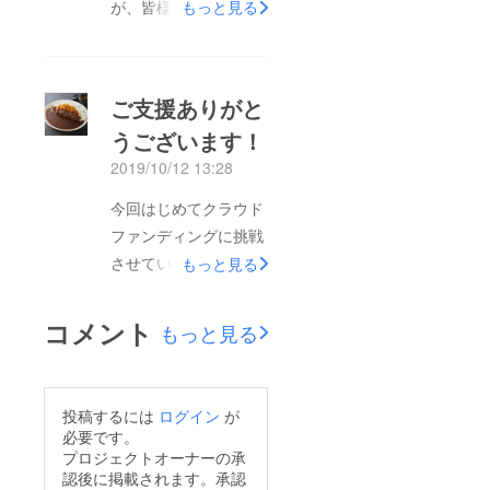
が、皆様のおかげさん
もっと見る
で、無事目標に到達し
ました。ありがとうご
ざいます！このご恩は
ご支援ありがと
忘れません！皆様に支
うございます！
援してよかった思って
2019/10/12 13:28
いただけるように、ま
るかつカレーを準備し
今回はじめてクラウド
ております。※予定通
ファンディングに挑戦
り12月にお届けできる
させていただいてい
もっと見る
はずです今しばらくお
る、奈良市のとんかつ
腹を空かせて、お待ち
店まるかつと申しま
コメント
もっと見る
ください。あ、お腹を
す。さっそく多くのご
空かせてと言っても、
支援をいただきまし
普通に食生活は送って
て、たいへん感謝して
投稿するには
ログイン
が
くださいね。店長、心
おります。本当にあり
必要です。
配しますので。寒く
がとうございます！今
プロジェクトオーナーの承
なってきましたが、風
認後に掲載されます。承認
回のレトルトカレーで