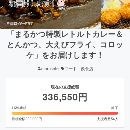
「まるかつ特製レトルトカレー＆
とんかつ、大えびフライ、コロッ
ケ」をお届けします！
marukatsu
フード・飲食店
現在の支援総額
336,550
円
終了
112
%達成
目標金額
300,000
円
支援者数
54
人