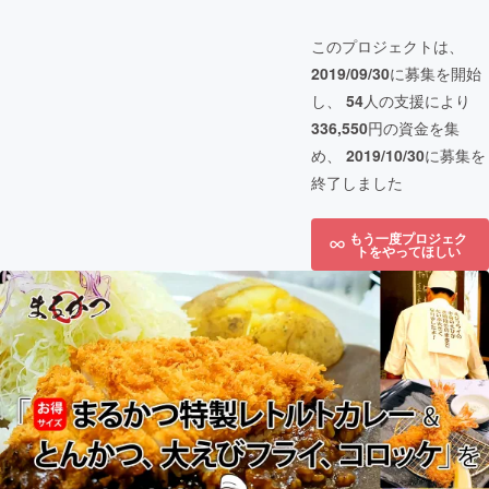
このプロジェクトは、
2019/09/30
に募集を開始
し、
54
人の支援により
336,550
円の資金を集
め、
2019/10/30
に募集を
終了しました
もう一度プロジェク
トをやってほしい