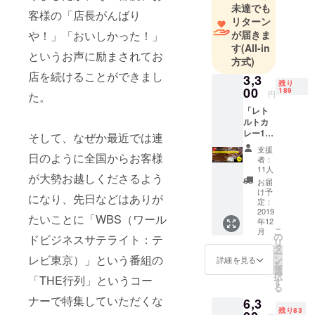
未達でも
客様の「店長がんばり
リターン
や！」「おいしかった！」
が届きま
す
(All-in
というお声に励まされてお
方式)
店を続けることができまし
3,3
残り
00
189
円
た。
「レト
ルトカ
レー1
そして、なぜか最近では連
個」
支援
（まる
日のように全国からお客様
者：
かつ特
11人
が大勢お越しくださるよう
製レト
お届
ルトカ
け予
になり、先日などはありが
レー
定：
(1kg,約
2019
たいことに「WBS（ワール
年12
5～6食
こ
月
分)×1
の
ドビジネスサテライト：テ
リ
個）
タ
ー
3,300円
レビ東京）」という番組の
ン
詳細を見る
を
（税
選
択
「THE行列」というコー
込、送
す
る
料込）
ナーで特集していただくな
6,3
＜お届
残り83
け時期