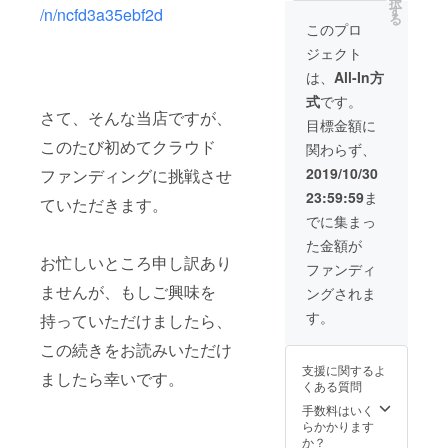
択
（税
があり
す
/n/ncfd3a35ebf2d
る
込、送
ます。
このプロ
料込）
フライ
ジェクト
＜お届
パンや
け時期
厚めの
は、
All-In方
＞2019
鍋でも
式
です。
年12月
揚げて
さて、そんな当店ですが、
上旬～
いただ
目標金額に
中旬
くこと
このたび初めてクラウド
関わらず、
はでき
ます
2019/10/30
ファンディングに挑戦させ
（揚げ
23:59:59
ま
方の説
ていただきます。
明書を
でに集まっ
同封し
た金額が
ます）
お忙しいところ申し訳あり
＜お届
ファンディ
け時期
ませんが、もしご興味を
ングされま
＞2019
年12月
す。
持っていただけましたら、
上旬～
中旬
この続きをお読みいただけ
支援に関するよ
ましたら幸いです。
くある質問
手数料はいく
らかかります
か？