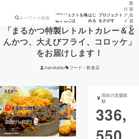
新
ロ
規
グ
会
プロジェクトを掲
はじ
プロジェクト
/
載するには
める
をさがす
イ
員
ン
登
「まるかつ特製レトルトカレー＆と
録
んかつ、大えびフライ、コロッケ」
をお届けします！
人気のプロ
注目のリ
注目の新着プロ
募集終了が近いプ
もうすぐ公開
ジェクト
ターン
ジェクト
ロジェクト
されます
marukatsu
フード・飲食店
アート・写真
音楽
現在の支援総
テクノロジー・ガジェット
ゲーム・サ
額
336,
映像・映画
書籍・雑誌
550
ビジネス・起業
チャレンジ