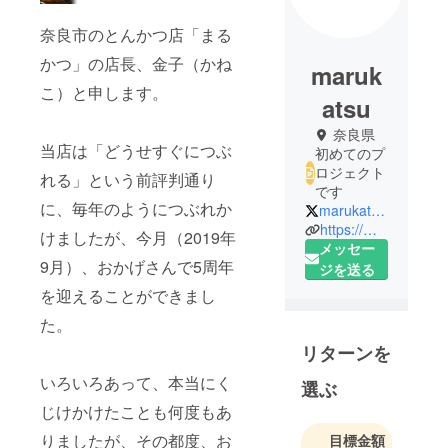
奈良市のとんかつ店「まる
かつ」の店長、金子（かね
maruk
こ）と申します。
atsu
奈良県
当店は「どうせすぐにつぶ
初めてのプ
ロジェクト
れる」という前評判通り
です
に、毎年のようにつぶれか
marukatsunara
https://marukatsu912.com/
けましたが、今月（2019年
メッセー
9月）、おかげさんで5周年
ジを送る
を迎えることができまし
た。
リターンを
いろいろあって、本当にく
選ぶ
じけかけたことも何度もあ
りましたが、その都度、お
目標金額