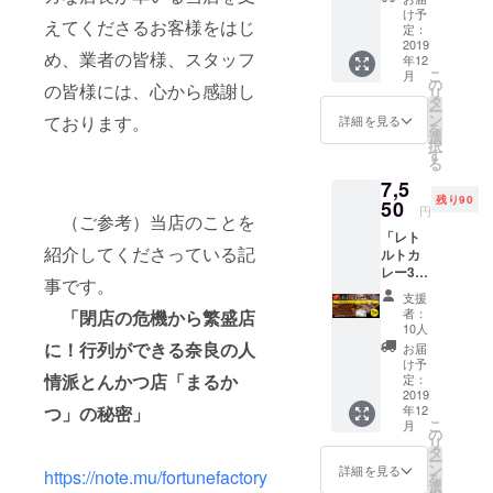
枚, 大え
揚げて
け予
えてくださるお客様をはじ
びフラ
いただ
定：
イ×5本,
2019
く必要
め、業者の皆様、スタッフ
年12
まるか
があり
こ
月
つコ
ます。
の
の皆様には、心から感謝し
リ
ロッケ
フライ
タ
ー
×3個, さ
パンや
ン
ております。
詳細を見る
を
つまい
厚めの
選
択
ものコ
鍋でも
す
る
ロッケ
揚げて
7,5
×2個)
いただ
残り90
6,900円
50
くこと
円
（ご参考）当店のことを
（税
はでき
「レト
込、送
ます
紹介してくださっている記
ルトカ
料込 ※
（揚げ
レー3個
冷蔵
方の説
事です。
セッ
便） ※
明書を
支援
ト」
ロース
同封し
者：
「閉店の危機から繁盛店
（まる
かつ、
ます）
10人
かつ特
大えび
に！行列ができる奈良の人
＜お届
お届
製レト
フラ
け時期
け予
ルトカ
情派とんかつ店「まるか
イ、コ
定：
＞2019
レー
2019
ロッケ
年12月
つ」の秘密」
年12
(1kg,約
は、ご
上旬～
こ
月
5～6食
自宅で
の
中旬
リ
分)×3
揚げて
タ
ー
個）
いただ
ン
詳細を見る
https://note.mu/fortunefactory
を
7,550円
く必要
選