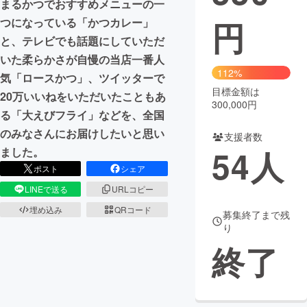
まるかつでおすすめメニューの一
円
つになっている「かつカレー」
まちづくり・地域活性化
と、テレビでも話題にしていただ
いた柔らかさが自慢の当店一番人
CAMPFIRE for Social Good
CAMPFIRE Creation
112%
気「ロースかつ」、ツイッターで
CAMPFIREふるさと納税
machi-ya
コミュニティ
目標金額は
20万いいねをいただいたこともあ
300,000円
る「大えびフライ」などを、全国
のみなさんにお届けしたいと思い
支援者数
54
人
ました。
ポスト
シェア
LINEで送る
URLコピー
埋め込み
QRコード
募集終了まで残
り
終了