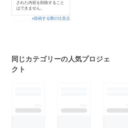
邪など引かれないよう
された内容を削除すること
すが、きっと気に入っ
はできません。
に、くれぐれもご自愛
ていただけるお味と
ください。
※投稿する際の注意点
なっていると思います
ので、どうぞ、よろし
くお願い申し上げま
す。
同じカテゴリーの人気プロジェ
クト