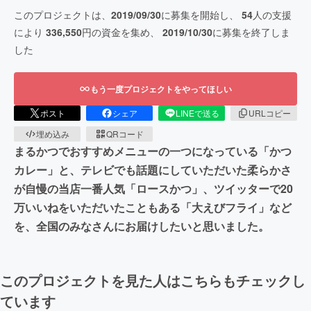
このプロジェクトは、
2019/09/30
に募集を開始し、
54
人の支援
により
336,550
円の資金を集め、
2019/10/30
に募集を終了しま
した
もう一度プロジェクトをやってほしい
ポスト
シェア
LINEで送る
URLコピー
埋め込み
QRコード
まるかつでおすすめメニューの一つになっている「かつ
カレー」と、テレビでも話題にしていただいた柔らかさ
が自慢の当店一番人気「ロースかつ」、ツイッターで20
万いいねをいただいたこともある「大えびフライ」など
を、全国のみなさんにお届けしたいと思いました。
このプロジェクトを見た人はこちらもチェックし
ています