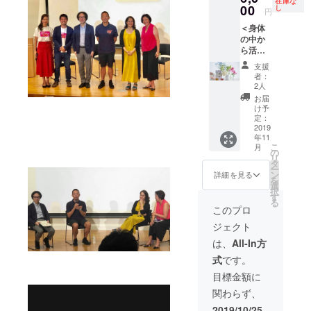
在庫な
が叶わ
年2月、
逐次ご
備考欄
00
り、感
し
円
ない方
東京都
連絡い
にご記
謝の気
＜身体
には、
渋谷区
たしま
入下さ
持ちを
の中か
後日動
で開講
す）
い。ご
込めた
ら活性
画にて
予定 (詳
※渡航費
希望さ
御礼
化！
配信い
細に関
宿泊費
れない
メッ
支援
コース
たしま
しては
等の経
場合は
セージ
者：
＞ ・シ
す ・
12月頃
費は自
「な
2人
ンガ
支援者
メール
費負担
し」と
お届
ポール
限定コ
でご連
となり
ご記入
け予
発オー
ミュニ
絡差し
ます。
下さい
定：
ガニッ
2019
ティ
上げま
ご了承
・2020
年11
クハー
（faceb
す) ※
くださ
年関東
こ
月
ブ
ookグ
対面で
い ・
での
の
リ
ティー
ルー
の受講
DFC
DFC開
タ
ー
「WHIT
プ）ご
が難し
ファシ
催校へ
ン
詳細を見る
を
ETREE
招待 ・
い場合
リテー
の現場
選
択
」エナ
DFCJ事
は、オ
ター研
見学
す
る
ジーブ
務局よ
ンライ
修ご招
※2020
このプロ
レンド
り、感
ンでの
待
年3学期
ジェクト
（Sサイ
謝の気
受講も
※受講
～、4月
ズ）×5
持ちを
可 ・
後、
～複数
は、
All-In方
袋 ※
込めた
バチカ
DFC
校で実
式
です。
実際に
御礼
ンでの
ファシ
施予定
お送り
メッ
we can
リテー
・来年
目標金額に
するの
セージ
パレー
ターと
度世界
関わらず、
もの
ド及び
して活
大会ス
は、写
子ども
動いた
タ
2019/10/25