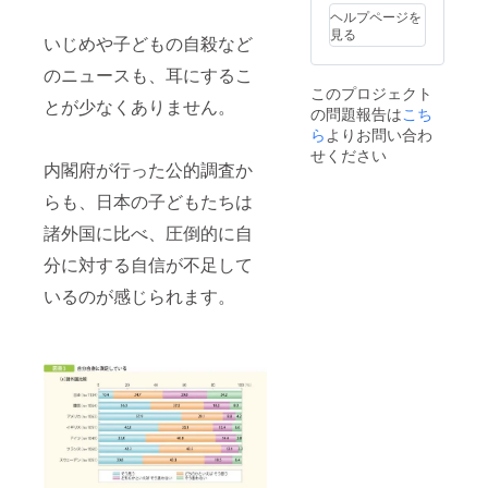
DFCJ事
す ・
バチカ
どもサ
ヘルプページを
務局よ
DFC実
ンでの
ミット
見る
いじめや子どもの自殺など
り、感
践ガイ
we can
に参加
謝の気
ドブッ
パレー
した日
のニュースも、耳にするこ
持ちを
ク1冊
ド及び
本の子
このプロジェクト
込めた
・支援
子ども
どもた
とが少なくありません。
の問題報告は
こち
御礼
者限定
サミッ
ちによ
メッ
ら
よりお問い合わ
コミュ
トに参
るリア
セージ
ニティ
加した
ル報告
せください
内閣府が行った公的調査か
（faceb
日本の
会ご招
ookグ
子ども
待
らも、日本の子どもたちは
ルー
たちに
※2019
プ）ご
よるリ
年12月
諸外国に比べ、圧倒的に自
招待 ・
アル報
14日
DFCJ事
告会ご
（土）
分に対する自信が不足して
務局よ
招待
を予定
り、感
※2019
してい
いるのが感じられます。
謝の気
年12月
ます
持ちを
14日
※当日ご
込めた
（土）
参加が
御礼
夕方、
叶わな
メッ
東京都
い方に
セージ
渋谷区
は、後
での開
日動画
催予定
にて配
・DFC
信いた
実践ガ
しま
イド
す ・