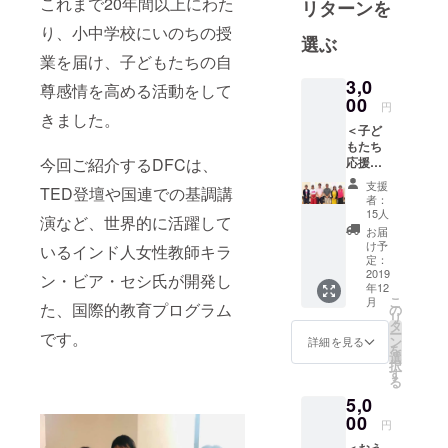
これまで20年間以上にわた
リターンを
もたちに生
り、小中学校にいのちの授
命の授業を
選ぶ
学校に届け
業を届け、子どもたちの自
る公益社団
3,0
尊感情を高める活動をして
法人 誕生学
00
円
きました。
協会 設立
＜子ど
者・代表理
もたち
応援！
今回ご紹介するDFCは、
事。
コース
支援
TED登壇や国連での基調講
＞ ・支
者：
2013年より
援者限
15人
演など、世界的に活躍して
定コ
環境省グッ
お届
ミュニ
け予
いるインド人女性教師キラ
ドライフア
ティ
定：
（faceb
2019
ワード実行
ン・ビア・セシ氏が開発し
年12
ookグ
委員、審査
こ
月
ルー
た、国際的教育プログラム
の
リ
委員。
プ）ご
タ
ー
です。
招待 ・
環境省「つ
ン
詳細を見る
を
DFCJ事
選
なげよう、
択
務局よ
す
る
支えよう森
り、感
5,0
謝の気
里川海プロ
持ちを
00
円
ジェクト」
込めた
＜おう