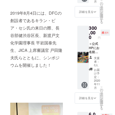
こ
月
提供 ・
等の経
場見学
渋谷区
の
リ
バチカ
費は自
での開
タ
ー
ンでの
費負担
※2020
催予定
ン
詳細を見る
2019年8月4日には、DFCの
を
we can
となり
年3学期
※当日
選
択
パレー
ます。
～、4月
ご参加
す
創設者であるキラン・ビ
る
ド及び
ご了承
～複数
が叶わ
300
子ども
くださ
校で実
ア・セシ氏の来日の際、長
ない方
サミッ
い ・
施予定
,00
には、
残り1
谷部健渋谷区長、新渡戸文
トに参
DFC
・来年
後日動
0
円
加した
ファシ
度世界
画にて
化学園理事長 平岩国泰先
日本の
リテー
大会ス
＜公式
配信い
子ども
ター研
タ
HPにお
たしま
生、JICA 上席審議官 戸田隆
たちに
修ご招
ディー
名前掲
す ・
よるリ
待
ツアー
載！
DFC実
夫氏らとともに、シンポジ
支援
アル報
※受講
メン
コース
践ガイ
者：
告会ご
後、
バーと
＞ ・
ウムを開催しました！
ドブッ
0人
招待
DFC
してお
DFCJ公
ク1冊
お届
※2019
ファシ
席優先
式HPに
・支援
け予
年12月
リテー
確保
スペ
者限定
定：
14日
ターと
※2020
シャル
2020
コミュ
年11
（土）
して活
年11月
サポー
ニティ
こ
月
夕方、
動いた
開催予
ターと
（faceb
の
リ
東京都
だくこ
定、開
してお
ookグ
タ
ー
渋谷区
とが可
催地未
名前掲
ルー
ン
詳細を見る
を
での開
能にな
定（本
載権利
プ）ご
選
択
催予定
ります
部より
※掲載
招待 ・
す
る
※当日
詳細出
するお
DFCJ事
6,0
ご参加
※2020
次第、
名前を
務局よ