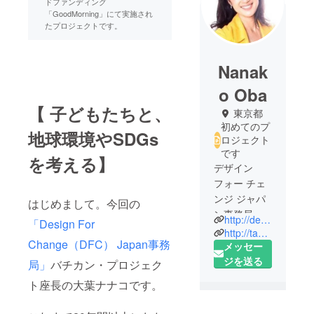
ドファンディング
「GoodMorning」にて実施され
たプロジェクトです。
Nanak
o Oba
【 子どもたちと、
東京都
初めてのプ
地球環境やSDGs
ロジェクト
です
を考える】
デザイン
フォー チェ
ンジ ジャパ
はじめまして。今回の
ン事務局。
http://designforchange.jp/
「Design For
バチカン子
http://tanjo.org/
Change（DFC） Japan事務
どもサミッ
メッセー
トプロジェ
ジを送る
局」
バチカン・プロジェク
クト座長。
ト座長の大葉ナナコです。
これまで100
万人の子ど