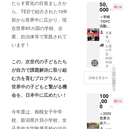
たらす変化の目覚ましさか
50,
DFC
画にて
残り9
ファシ
000
配信い
円
ら、TEDで紹介された10年
リテー
たしま
＜学校
ターと
す ・
前から世界中に広がり、現
でDFC
して活
DFC実
活動！
動いた
践ガイ
在世界65カ国の学校、企
コース
だくこ
ドブッ
支援
＞ ・東
とが可
業、自治体等で実践されて
ク1冊
者：
京都八
能にな
・支援
1人
います！
王子市
りま
者限定
お届
浅川小
す！
コミュ
け予
学校校
※2020
定：
ニティ
長 清水
2020
年2月、
（faceb
この、次世代の子どもたち
年02
弘美先
東京都
ookグ
こ
月
生によ
渋谷区
の
ルー
が自力で課題解決に取り組
リ
るDFC
で開講
タ
プ）ご
ー
ファシ
予定 (詳
ン
む力を育むプログラムと、
招待 ・
詳細を見る
を
リテー
細に関
選
DFCJ事
択
ター研
世界中の子どもと繋がる機
しては
す
務局よ
る
修ご招
12月頃
り、感
会を、日本中に広めたい！
100
待
メール
謝の気
※ご自
,00
でご連
持ちを
残り2
身の学
絡差し
0
込めた
円
校で
上げま
御礼
今年度は、相模女子中学
DFC活
＜2020
す) ※
メッ
動が可
世界大
対面で
セージ
校、新潟県片貝小学校、女
能にな
会スタ
の受講
りま
ディツ
子美術大学附属高校や渋谷
が難し