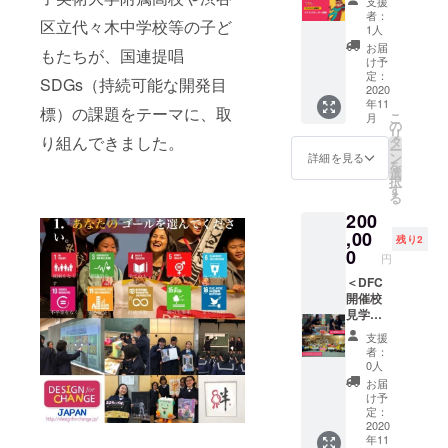
支援
す！
アー！
い場合
者：
区立代々木中学校等の子ど
※2020
コース
は、オ
1人
年2月、
＞ ・来
ンライ
お届
もたちが、国連提唱
東京都
年度世
ンでの
け予
渋谷区
界大会
受講も
定：
SDGs（持続可能な開発目
で開講
スタ
2020
可 ・
年11
予定 (詳
ディー
バチカ
標）の課題をテーマに、取
こ
月
細に関
ツアー
ンでの
の
リ
しては
メン
we can
り組んできました。
タ
ー
12月頃
バーと
パレー
ン
詳細を見る
を
メール
してお
ド及び
選
択
でご連
席優先
子ども
す
る
絡差し
確保
サミッ
200
上げま
※2020
トに参
す) ※対
年11月
,00
加した
残り2
面での
開催予
日本の
0
円
受講が
定、開
子ども
難しい
催地未
＜DFC
たちに
場合
定（本
開催校
よるリ
は、オ
部より
見学ツ
アル報
ンライ
詳細出
アー！
告会ご
支援
ンでの
次第、
コース
招待
者：
受講も
逐次ご
＞ ・
※2019
0人
可 ・
連絡い
2020年
年12月
お届
DFC実
たしま
関東で
14日
け予
践ガイ
す）
のDFC
（土）
定：
ドブッ
※渡航費
開催校
2020
夕方、
年11
ク10冊
宿泊費
への現
東京都