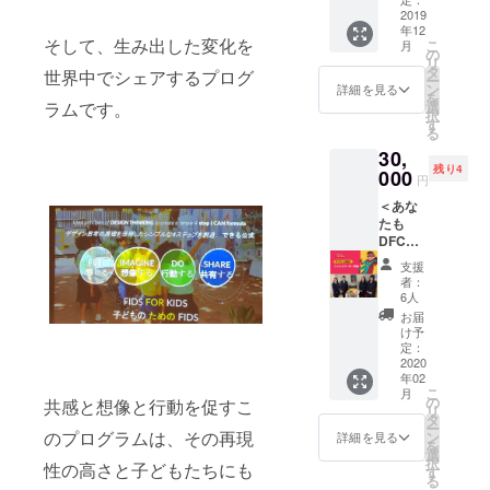
レード
2019
年12
及び子
そして、生み出した変化を
こ
月
どもサ
の
リ
ミット
タ
世界中でシェアするプログ
ー
に参加
ン
詳細を見る
を
した日
選
ラムです。
択
本の子
す
る
どもた
30,
ちによ
残り4
るリア
000
円
ル報告
＜あな
会ご招
たも
待
DFC
※2019
ファシ
年12月
支援
リテー
14日
者：
ター
（土）
6人
に！
夕方、
お届
コース
東京都
け予
＞ ・
渋谷区
定：
DFC
2020
での開
年02
ファシ
催予定
こ
月
リテー
※当日
の
共感と想像と行動を促すこ
リ
ター研
ご参加
タ
ー
修ご招
が叶わ
のプログラムは、その再現
ン
詳細を見る
を
待 ※
ない方
選
択
性の高さと子どもたちにも
受講
には、
す
る
後、
後日動