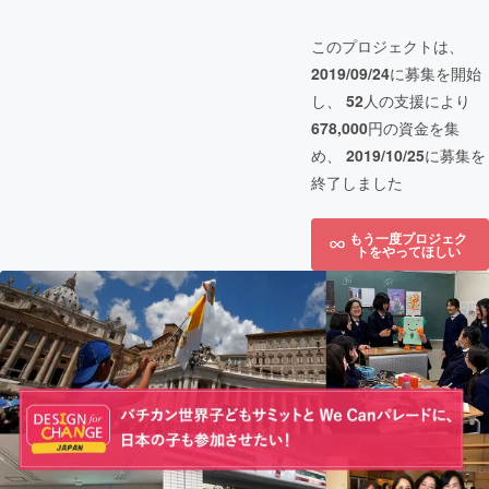
このプロジェクトは、
2019/09/24
に募集を開始
し、
52
人の支援により
678,000
円の資金を集
め、
2019/10/25
に募集を
終了しました
もう一度プロジェク
トをやってほしい