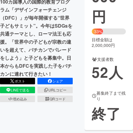
100カ国導入の国際的教育プログ
円
ラム「デザインフォーチェンジ
まちづくり・地域活性化
（DFC）」が毎年開催する“世界
子どもサミット”。今年はSDGsを
CAMPFIRE for Social Good
CAMPFIRE Creation
33%
共通テーマとし、ローマ法王も応
CAMPFIREふるさと納税
machi-ya
コミュニティ
目標金額は
援。「世界中の子どもが宗教の違
2,000,000円
いを超えて、バチカンでパレード
をしよう」と子どもを募集中。日
支援者数
52
人
本からもDFCを実践した子をバチ
カンに連れて行きたい！
ポスト
シェア
LINEで送る
URLコピー
募集終了まで残
り
埋め込み
QRコード
終了