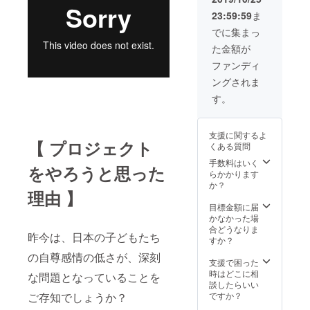
真の箱
サミッ
だくこ
ディー
23:59:59
ま
バッ
トに参
とが可
ツアー
ケージ
加した
能にな
メン
でに集まっ
ではな
日本の
ります
バーと
た金額が
く、別
子ども
してお
サイズ
たちに
※2020
席優先
ファンディ
のもの
よるリ
年2月、
確保
ングされま
になり
アル報
東京都
※2020
ます
告会ご
渋谷区
年11月
す。
※「WHI
招待
で開講
開催予
TETRE
※2019
予定 (詳
定 ※
E」に関
年12月
細に関
開催地
支援に関するよ
しての
14日
しては
未定
【 プロジェクト
くある質問
詳細は
（土）
12月頃
※渡航費
活動報
夕方、
メール
宿泊費
手数料はいく
をやろうと思った
告ペー
東京都
でご連
等の経
らかかります
ジをご
渋谷区
絡差し
費は自
か？
理由 】
覧くだ
での開
上げま
費負担
さい ・
催予定
す) ※
となり
目標金額に届
支援者
※当日
対面で
ます。
かなかった場
限定コ
ご参加
の受講
ご了承
合どうなりま
昨今は、日本の子どもたち
ミュニ
が叶わ
が難し
くださ
すか？
ティ
ない方
い場合
い ・バ
の自尊感情の低さが、深刻
（faceb
には、
は、オ
チカン
支援で困った
ookグ
後日動
ンライ
でのwe
時はどこに相
な問題となっていることを
ルー
画にて
ンでの
canパ
談したらいい
プ）ご
配信い
受講も
レード
ですか？
ご存知でしょうか？
招待 ・
たしま
可 ・
及び子