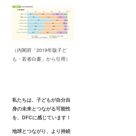
ブック1
DFC実
冊提供
践ガイ
・支援
ドブッ
者限定
ク1冊提
コミュ
供 ・支
ニティ
援者限
（faceb
定コ
ookグ
ミュニ
ルー
ティ
プ）ご
（faceb
（内閣府「2019年版子ど
招待 ・
ookグ
DFCJ事
ルー
も・若者白書」から引用）
務局よ
プ）ご
り、感
招待 ・
謝の気
DFCJ事
持ちを
務局よ
込めた
り、感
御礼
謝の気
メッ
持ちを
セージ
込めた
私たちは、子どもが自分自
御礼
メッ
身の未来とつながる可能性
セージ
を、DFCに感じています！
地球とつながり、より持続