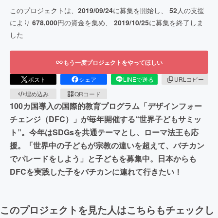
このプロジェクトは、
2019/09/24
に募集を開始し、
52
人の支援
により
678,000
円の資金を集め、
2019/10/25
に募集を終了しま
した
もう一度プロジェクトをやってほしい
ポスト
シェア
LINEで送る
URLコピー
埋め込み
QRコード
100カ国導入の国際的教育プログラム「デザインフォー
チェンジ（DFC）」が毎年開催する“世界子どもサミッ
ト”。今年はSDGsを共通テーマとし、ローマ法王も応
援。「世界中の子どもが宗教の違いを超えて、バチカン
でパレードをしよう」と子どもを募集中。日本からも
DFCを実践した子をバチカンに連れて行きたい！
このプロジェクトを見た人はこちらもチェックし