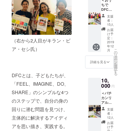
御礼
大臣公認ア
ちで
メッ
ンバサ
DFC！
セージ
ダー。
コース
支援
＞ ・
者：
DFC実
15人
筑波大学大
践ガイ
お届
ドブッ
学院 人間総
け予
ク1冊
定：
合科学研究
（右から2人目がキラン・ビ
・支援
2019
科 修了。
年12
者限定
ア・セシ氏）
こ
月
コミュ
愛と絆と共
の
リ
ニティ
タ
感のホルモ
ー
（faceb
ン
詳細を見る
を
ン「オキシ
ookグ
選
択
ルー
す
トシン」の
る
DFCとは、子どもたちが、
プ）ご
研究で保健
10,
招待 ・
「FEEL、IMAGINE、DO、
DFCJ事
学修士。
000
円
務局よ
著書20冊、
SHARE」のシンプルな4つ
＜バチ
り、感
共訳書6冊。
カンリ
謝の気
のステップで、自分の身の
アル報
持ちを
5児の母。
告会！
込めた
回りに潜む問題を見つけ、
支援
コース
御礼
者：
＞ ・バ
メッ
主体的に解決するアイディ
12人
チカン
セージ
お届
アを思い描き、実践する。
でのwe
け予
canパ
定：