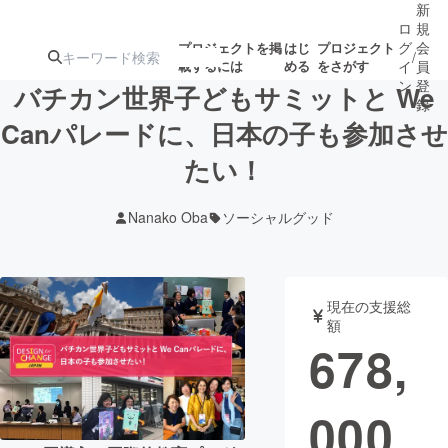
新
ロ
規
グ
会
プロジェクトを掲
はじ
プロジェクト
/
載するには
める
をさがす
イ
員
ン
登
バチカン世界子どもサミットと We
録
Canパレードに、日本の子も参加させ
たい！
人気のプロ
注目のリ
注目の新着プロ
募集終了が近いプ
もうすぐ公開
ジェクト
ターン
ジェクト
ロジェクト
されます
Nanako Oba
ソーシャルグッド
アート・写真
音楽
現在の支援総
テクノロジー・ガジェット
ゲーム・サ
額
678,
映像・映画
書籍・雑誌
000
ビジネス・起業
チャレンジ