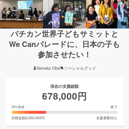
バチカン世界子どもサミットと
We Canパレードに、日本の子も
参加させたい！
Nanako Oba
ソーシャルグッド
現在の支援総額
678,000
円
終了
33
%達成
目標金額
2,000,000
円
支援者数
52
人