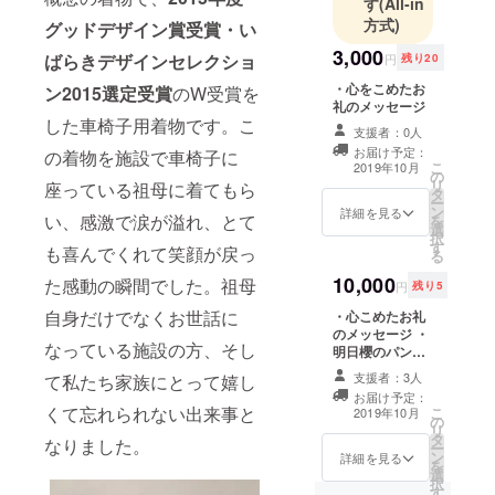
す
(All-in
方式)
グッドデザイン賞受賞
・い
3,000
ばらきデザインセレクショ
円
残り20
・心をこめたお
ン2015選定
受賞
のW受賞を
礼のメッセージ
した車椅子用着物です。こ
支援者：0人
お届け予定：
の着物を施設で車椅子に
こ
2019年10月
の
リ
座っている祖母に着てもら
タ
ー
ン
詳細を見る
い、感激で涙が溢れ、とて
を
選
択
す
も喜んでくれて笑顔が戻っ
る
10,000
た感動の瞬間でした。祖母
円
残り5
自身だけでなくお世話に
・心こめたお礼
のメッセージ ・
なっている施設の方、そし
明日櫻のパンフ
レットをお送り
支援者：3人
て私たち家族にとって嬉し
します。
お届け予定：
くて忘れられない出来事と
こ
2019年10月
の
リ
タ
なりました。
ー
ン
詳細を見る
を
選
択
す