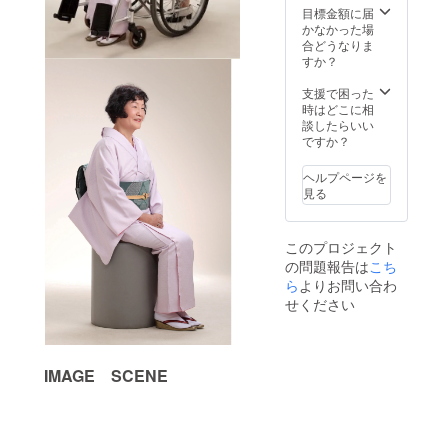
目標金額に届
かなかった場
合どうなりま
すか？
支援で困った
時はどこに相
談したらいい
ですか？
ヘルプページを
見る
このプロジェクト
の問題報告は
こち
ら
よりお問い合わ
せください
IMAGE SCENE