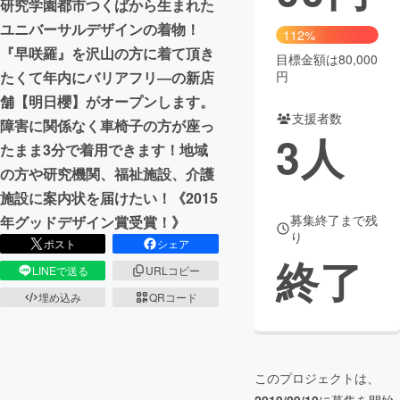
研究学園都市つくばから生まれた
ユニバーサルデザインの着物！
まちづくり・地域活性化
112%
『早咲羅』を沢山の方に着て頂き
目標金額は80,000
円
たくて年内にバリアフリ―の新店
CAMPFIRE for Social Good
CAMPFIRE Creation
舗【明日櫻】がオープンします。
CAMPFIREふるさと納税
machi-ya
コミュニティ
支援者数
障害に関係なく車椅子の方が座っ
3
人
たまま3分で着用できます！地域
の方や研究機関、福祉施設、介護
施設に案内状を届けたい！《2015
募集終了まで残
年グッドデザイン賞受賞！》
り
ポスト
シェア
終了
LINEで送る
URLコピー
埋め込み
QRコード
このプロジェクトは、