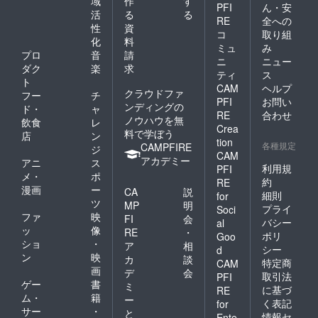
域
作
す
PFI
ん・安
活
る
る
RE
全への
性
資
コ
取り組
化
料
ミュ
み
プロ
音
請
ニ
ニュー
ダク
楽
求
ティ
ス
ト
CAM
ヘルプ
クラウドファ
フー
チ
PFI
お問い
ンディングの
ド・
ャ
RE
合わせ
ノウハウを無
飲食
レ
Crea
料で学ぼう
店
ン
tion
各種規定
CAMPFIRE
ジ
CAM
アカデミー
アニ
ス
利用規
PFI
メ・
ポ
約
RE
漫画
ー
CA
説
細則
for
ツ
MP
明
プライ
Soci
ファ
映
FI
会
バシー
al
ッ
像
RE
・
ポリ
Goo
ショ
・
ア
相
シー
d
ン
映
カ
談
特定商
CAM
画
デ
会
取引法
PFI
ゲー
書
ミ
に基づ
RE
ム・
籍
ー
く表記
for
サー
・
と
情報セ
Ente