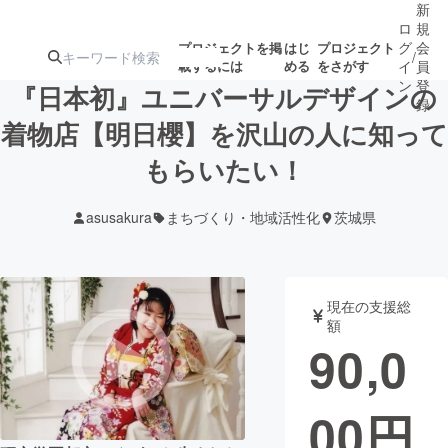
新
ロ
規
グ
会
プロジェクトを掲
はじ
プロジェクト
/
載するには
める
をさがす
イ
員
ン
登
『日本初』ユニバーサルデザインの
録
着物店【明日櫻】を沢山の人に知って
もらいたい！
人気のプロ
注目のリ
注目の新着プロ
募集終了が近いプ
もうすぐ公開
ジェクト
ターン
ジェクト
ロジェクト
されます
asusakura
まちづくり・地域活性化
茨城県
アート・写真
音楽
現在の支援総
テクノロジー・ガジェット
ゲーム・サ
額
90,0
映像・映画
書籍・雑誌
00
円
ビジネス・起業
チャレンジ