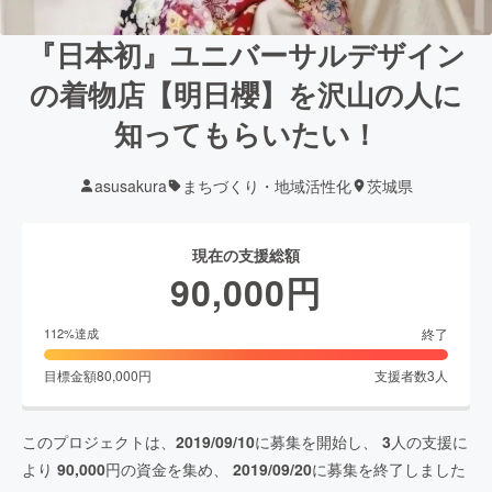
『日本初』ユニバーサルデザイン
の着物店【明日櫻】を沢山の人に
知ってもらいたい！
asusakura
まちづくり・地域活性化
茨城県
現在の支援総額
90,000
円
終了
112
%達成
目標金額
80,000
円
支援者数
3
人
このプロジェクトは、
2019/09/10
に募集を開始し、
3
人の支援に
より
90,000
円の資金を集め、
2019/09/20
に募集を終了しました