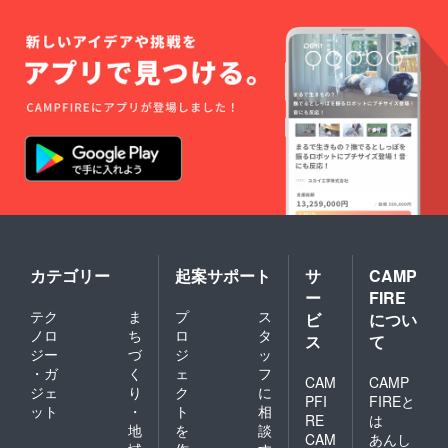
カテゴリー
起案サポート
サ
CAMP
ー
FIRE
テク
ま
プ
ス
ビ
につい
ノロ
ち
ロ
タ
ス
て
ジー
づ
ジ
ッ
・ガ
く
ェ
フ
CAM
CAMP
ジェ
り
ク
に
PFI
FIREと
ット
・
ト
相
RE
は
地
を
談
CAM
あんし