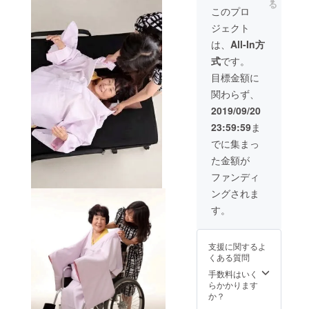
る
このプロ
ジェクト
は、
All-In方
式
です。
目標金額に
関わらず、
2019/09/20
23:59:59
ま
でに集まっ
た金額が
ファンディ
ングされま
す。
支援に関するよ
くある質問
手数料はいく
らかかります
か？