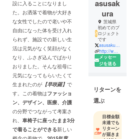
asusak
設に入ることになりまし
ura
た。お洒落で着物が大好き
な女性でしたので老いや不
茨城県
初めてのプ
自由になった体を受け入れ
ロジェクト
られず、施設での新しい生
です
asusakura_
活は元気がなく笑顔がなく
http://www.asusakura.jp/kimonos/rental
メッセー
なり、ふさぎ込んでばかり
ジを送る
おりました。そんな祖母に
元気になってもらいたくて
生まれたのが
【早咲羅】
で
リターンを
す。この着物は
ファッショ
選ぶ
ン、デザイン、医療、介護
の分野でつながって考案さ
目標金額
れ、
車椅子に座ったまま3分
未達でも
リターン
で着ることができる
新しい
が届きま
概念の着物で、
2015年度