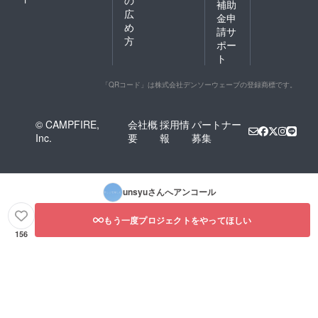
補助
広
金申
め
請サ
方
ポー
ト
「QRコード」は株式会社デンソーウェーブの登録商標です。
© CAMPFIRE,
会社概
採用情
パートナー
Inc.
要
報
募集
unsyu
さんへアンコール
もう一度プロジェクトをやってほしい
156