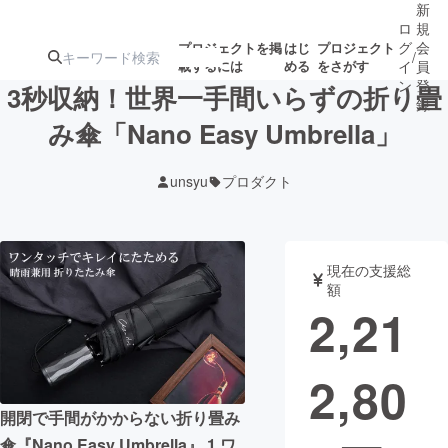
新
ロ
規
グ
会
プロジェクトを掲
はじ
プロジェクト
/
載するには
める
をさがす
イ
員
ン
登
3秒収納！世界一手間いらずの折り畳
録
み傘「Nano Easy Umbrella」
人気のプロ
注目のリ
注目の新着プロ
募集終了が近いプ
もうすぐ公開
unsyu
プロダクト
ジェクト
ターン
ジェクト
ロジェクト
されます
アート・写真
音楽
現在の支援総
額
2,21
テクノロジー・ガジェット
ゲーム・サ
2,80
映像・映画
書籍・雑誌
開閉で手間がかからない折り畳み
ビジネス・起業
チャレンジ
傘『Nano Easy Umbrella』 1.ワ