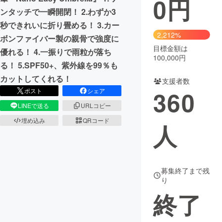
0
円
ンタッチで一瞬開閉！ 2.わずか3
まちづくり・地域活性化
秒できれいに折り畳める！ 3.カー
2,212%
ボンファイバー製の親骨で強度に
目標金額は
CAMPFIRE for Social Good
CAMPFIRE Creation
優れる！ 4.一振りで雨粒が落ち
100,000円
CAMPFIREふるさと納税
machi-ya
コミュニティ
る！ 5.SPF50+、紫外線を99％も
カットしてくれる！
支援者数
360
ポスト
シェア
LINEで送る
URLコピー
埋め込み
QRコード
人
募集終了まで残
り
終了