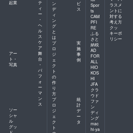
起業
テ
ン
ビ
ラスメ
Spor
ィ
デ
ス
ントに
ts
ー
ィ
対する
CAM
・
ン
考え方
PFI
ヘ
グ
クッ
RE
ル
と
キーポ
ふる
ス
は
リシー
さと
ケ
プ
実
納税
ア
ロ
施
AD
アー
舞
ジ
事
FOR
ト・
台
ェ
例
ALL
写真
・
ク
HIO
パ
ト
KOS
フ
の
HI
ォ
作
JFA
ー
り
クラ
マ
方
ウド
ン
プ
統
ファ
ス
ロ
計
ン
ソー
ジ
デ
ディ
シャ
ェ
ー
ング
ル
ク
タ
mac
グッ
ト
hi-ya
ド
の