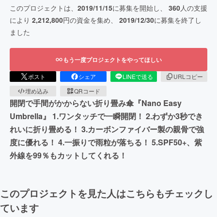
このプロジェクトは、
2019/11/15
に募集を開始し、
360
人の支援
により
2,212,800
円の資金を集め、
2019/12/30
に募集を終了し
ました
もう一度プロジェクトをやってほしい
ポスト
シェア
LINEで送る
URLコピー
埋め込み
QRコード
開閉で手間がかからない折り畳み傘『Nano Easy
Umbrella』 1.ワンタッチで一瞬開閉！ 2.わずか3秒でき
れいに折り畳める！ 3.カーボンファイバー製の親骨で強
度に優れる！ 4.一振りで雨粒が落ちる！ 5.SPF50+、紫
外線を99％もカットしてくれる！
このプロジェクトを見た人はこちらもチェックし
ています