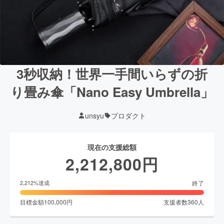
3秒収納！世界一手間いらずの折
り畳み傘「Nano Easy Umbrella」
unsyu
プロダクト
現在の支援総額
2,212,800
円
終了
2,212
%達成
目標金額
100,000
円
支援者数
360
人