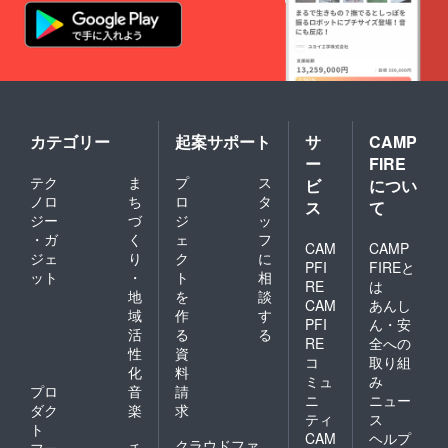
カテゴリー
起案サポート
サ
CAMP
ー
FIRE
テク
ま
プ
ス
ビ
につい
ノロ
ち
ロ
タ
ス
て
ジー
づ
ジ
ッ
・ガ
く
ェ
フ
CAM
CAMP
ジェ
り
ク
に
PFI
FIREと
ット
・
ト
相
RE
は
地
を
談
CAM
あんし
域
作
す
PFI
ん・安
活
る
る
RE
全への
性
資
コ
取り組
化
料
ミュ
み
プロ
音
請
ニ
ニュー
ダク
楽
求
ティ
ス
ト
CAM
ヘルプ
クラウドファ
フー
チ