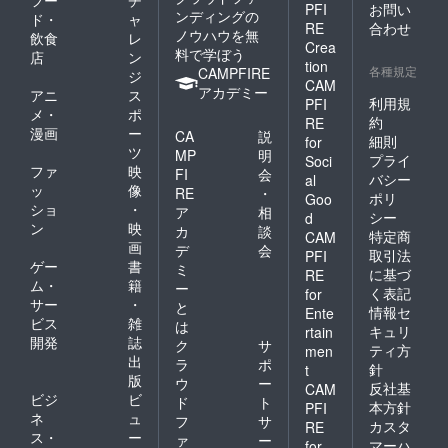
PFI
お問い
ンディングの
ド・
ャ
RE
合わせ
ノウハウを無
飲食
レ
Crea
料で学ぼう
店
ン
tion
各種規定
CAMPFIRE
ジ
CAM
アカデミー
アニ
ス
利用規
PFI
メ・
ポ
約
RE
漫画
ー
CA
説
細則
for
ツ
MP
明
プライ
Soci
ファ
映
FI
会
バシー
al
ッ
像
RE
・
ポリ
Goo
ショ
・
ア
相
シー
d
ン
映
カ
談
特定商
CAM
画
デ
会
取引法
PFI
ゲー
書
ミ
に基づ
RE
ム・
籍
ー
く表記
for
サー
・
と
情報セ
Ente
ビス
雑
は
キュリ
rtain
開発
誌
ク
サ
ティ方
men
出
ラ
ポ
針
t
版
ウ
ー
反社基
CAM
ビジ
ビ
ド
ト
本方針
PFI
ネ
ュ
フ
サ
カスタ
RE
ス・
ー
ァ
ー
マーハ
for