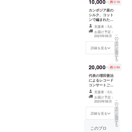
10,000
円
残り10
カンボジア産の
シルク、コット
ンで編まれた布
製品（ストール
支援者：0人
などを予定）
お届け予定：
こ
2020年06月
の
リ
タ
ー
ン
詳細を見る
を
選
択
す
る
20,000
円
残り50
代表の増田善治
によるレコード
コンサートご招
待（名古屋開
支援者：0人
催：2020年夏頃
お届け予定：
を予定） ※交通
こ
2020年08月
の
費、宿泊費は別
リ
タ
途ご用意くださ
ー
ン
い。
詳細を見る
を
選
択
す
る
このプロ