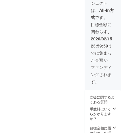
ジェクト
は、
All-In方
式
です。
目標金額に
関わらず、
2020/02/15
23:59:59
ま
でに集まっ
た金額が
ファンディ
ングされま
す。
支援に関するよ
くある質問
手数料はいく
らかかります
か？
目標金額に届
かなかった場