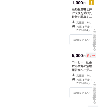
1,000
円
活動報告書と井
戸支援を受けた
世帯の写真を
セットでお送り
支援者：6人
します。 データ
お届け予定：
または紙媒体ど
こ
2020年04月
の
ちらのお渡しも
リ
タ
承っておりま
ー
ン
す。ご希望があ
詳細を見る
を
選
る場合は備考欄
択
す
よりご記入くだ
る
さい。希望なし
5,000
の場合はPDF
円
残り50
データでのお渡
コーヒー、紅茶
しになります。
飲み放題の活動
報告会へご招待
（名古屋開催：
支援者：0人
2020年5月予
お届け予定：
定） ※交通費、
こ
2020年05月
の
宿泊費は別途ご
リ
タ
用意ください。
ー
ン
詳細を見る
を
選
択
す
る