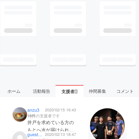
ホーム
活動報告
仲間募集
コメント
支援者
6
anzu3
2020/02/15 16:43
16件
の支援者です
井戸を求めている方の
もとへ水が届けられま
guest85ab58cef544
2020/02/13 18:47
すよう、頑張ってくだ