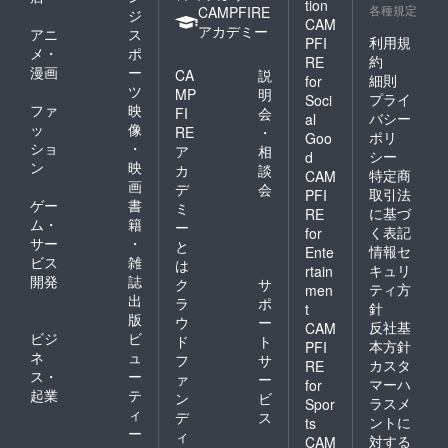
tion
各種規定
CAMPFIRE
ジ
CAM
アカデミー
アニ
ス
利用規
PFI
メ・
ポ
約
RE
漫画
ー
CA
説
細則
for
ツ
MP
明
プライ
Soci
ファ
映
FI
会
バシー
al
ッ
像
RE
・
ポリ
Goo
ショ
・
ア
相
シー
d
ン
映
カ
談
特定商
CAM
画
デ
会
取引法
PFI
ゲー
書
ミ
に基づ
RE
ム・
籍
ー
く表記
for
サー
・
と
情報セ
Ente
ビス
雑
は
キュリ
rtain
開発
誌
ク
サ
ティ方
men
出
ラ
ポ
針
t
版
ウ
ー
反社基
CAM
ビジ
ビ
ド
ト
本方針
PFI
ネ
ュ
フ
サ
カスタ
RE
ス・
ー
ァ
ー
マーハ
for
起業
テ
ン
ビ
ラスメ
Spor
ィ
デ
ス
ントに
ts
ー
ィ
対する
CAM