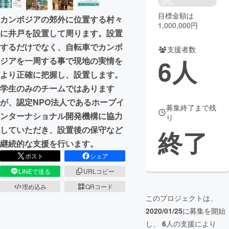
0%
目標金額は
カンボジアの郊外に位置する村々
まちづくり・地域活性化
1,000,000円
に井戸を設置して周ります。設置
するだけでなく、自転車でカンボ
支援者数
CAMPFIRE for Social Good
CAMPFIRE Creation
6
人
ジアを一周する事で現地の実情を
CAMPFIREふるさと納税
machi-ya
コミュニティ
より正確に把握し、設置します。
学生のみのチームではあります
が、認定NPO法人であるホープイ
募集終了まで残
ンターナショナル開発機構に協力
り
していただき、設置後の保守など
終了
継続的な支援を行います。
ポスト
シェア
LINEで送る
URLコピー
埋め込み
QRコード
このプロジェクトは、
2020/01/25
に募集を開始
し、
6
人の支援により