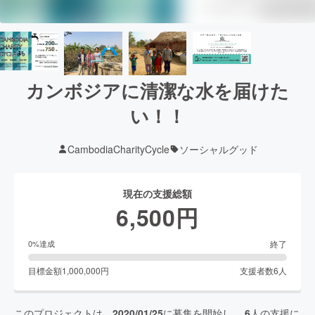
カンボジアに清潔な水を届けた
い！！
CambodiaCharityCycle
ソーシャルグッド
現在の支援総額
6,500
円
終了
0
%達成
目標金額
1,000,000
円
支援者数
6
人
このプロジェクトは、
2020/01/25
に募集を開始し、
6
人の支援に