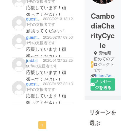
1件
の支援者です
さい！応援していま
応援しています！頑
す。
Cambo
張ってください！
guestd2736e9dd2a4
2020/02/13 13:12
diaCha
1件
の支援者です
頑張ってください！
rityCyc
guest693397f24ca4
2020/02/07 09:50
1件
の支援者です
le
応援しています！頑
愛知県
張ってください！
初めてのプ
jrabbit
2020/01/27 22:25
ロジェクト
20件
の支援者です
です
応援しています！頑
https://www.facebook.com/CambodiaCharityCycle/
張ってください！
メッセー
guest1bad85fe15e4
2020/01/27 22:13
ジを送る
1件
の支援者です
応援しています！頑
張ってください！
リターンを
選ぶ
1