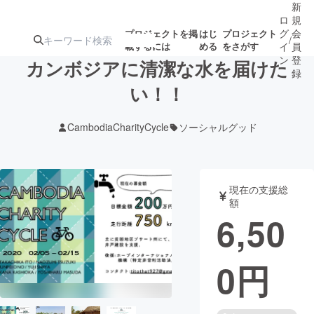
新
ロ
規
グ
会
プロジェクトを掲
はじ
プロジェクト
/
載するには
める
をさがす
イ
員
ン
登
カンボジアに清潔な水を届けた
録
い！！
人気のプロ
注目のリ
注目の新着プロ
募集終了が近いプ
もうすぐ公開
CambodiaCharityCycle
ソーシャルグッド
ジェクト
ターン
ジェクト
ロジェクト
されます
アート・写真
音楽
現在の支援総
額
6,50
テクノロジー・ガジェット
ゲーム・サ
0
円
映像・映画
書籍・雑誌
ビジネス・起業
チャレンジ