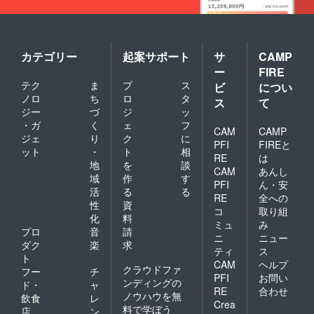
カテゴリー
起案サポート
サ
CAMP
ー
FIRE
テク
ま
プ
ス
ビ
につい
ノロ
ち
ロ
タ
ス
て
ジー
づ
ジ
ッ
・ガ
く
ェ
フ
CAM
CAMP
ジェ
り
ク
に
PFI
FIREと
ット
・
ト
相
RE
は
地
を
談
CAM
あんし
域
作
す
PFI
ん・安
活
る
る
RE
全への
性
資
コ
取り組
化
料
ミュ
み
プロ
音
請
ニ
ニュー
ダク
楽
求
ティ
ス
ト
CAM
ヘルプ
クラウドファ
フー
チ
PFI
お問い
ンディングの
ド・
ャ
RE
合わせ
ノウハウを無
飲食
レ
Crea
料で学ぼう
店
ン