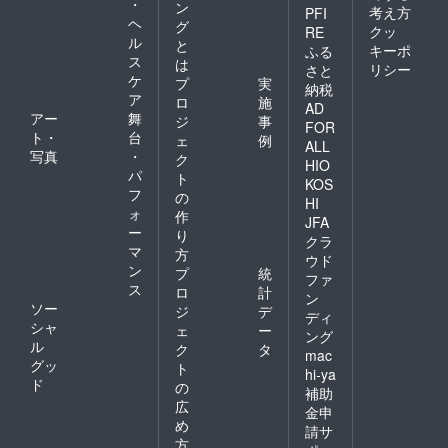
・
ン
考え方
PFI
ヘ
グ
クッ
RE
ル
と
キーポ
ふる
ス
は
リシー
さと
ケ
プ
実
納税
ア
ロ
施
AD
アー
舞
ジ
事
FOR
ト・
台
ェ
例
ALL
写真
・
ク
HIO
パ
ト
KOS
フ
の
HI
ォ
作
JFA
ー
り
クラ
マ
方
ウド
ン
プ
統
ファ
ス
ロ
計
ン
ソー
ジ
デ
ディ
シャ
ェ
ー
ング
ル
ク
タ
mac
グッ
ト
hi-ya
ド
の
補助
広
金申
め
請サ
方