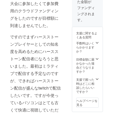
た金額が
大会に参加したくて参加費
ファンディ
用のクラウドファンディン
ングされま
グをしたのですが目標額に
す。
到達しませんでした。
支援に関するよ
ですのでまずハースストー
くある質問
手数料はいく
ンプレイヤーとしての知名
らかかります
度を高めるためにハースス
か？
トーン配信者になろうと思
目標金額に届
かなかった場
いました。最初はミラティ
合どうなりま
すか？
ブで配信する予定なのです
支援で困った
が、できればハースストー
時はどこに相
ン配信が盛んなtwitchで配信
談したらいい
ですか？
したいです。ですが今使っ
ヘルプページを
ているパソコンはとても古
見る
くて快適に視聴していただ