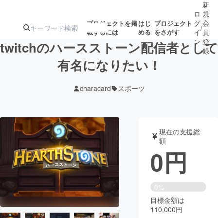
新
ロ
規
グ
会
プロジェクトを掲
はじ
プロジェクト
/
載するには
める
をさがす
イ
員
ン
登
twitchのハースストーン配信者として
録
有名になりたい！
人気のプロ
注目のリ
注目の新着プロ
募集終了が近いプ
もうすぐ公開
characard
スポーツ
ジェクト
ターン
ジェクト
ロジェクト
されます
アート・写真
音楽
現在の支援総
額
0
円
テクノロジー・ガジェット
ゲーム・サ
映像・映画
書籍・雑誌
0%
目標金額は
110,000円
ビジネス・起業
チャレンジ