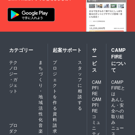
カテゴリー
起案サポート
サ
CAMP
ー
FIRE
テク
ま
プ
ス
ビ
につい
ノロ
ち
ロ
タ
ス
て
ジー
づ
ジ
ッ
・ガ
く
ェ
フ
CAM
CAMP
ジェ
り
ク
に
PFI
FIREと
ット
・
ト
相
RE
は
地
を
談
CAM
あんし
域
作
す
PFI
ん・安
活
る
る
RE
全への
性
資
コ
取り組
化
料
ミュ
み
プロ
音
請
ニ
ニュー
ダク
楽
求
ティ
ス