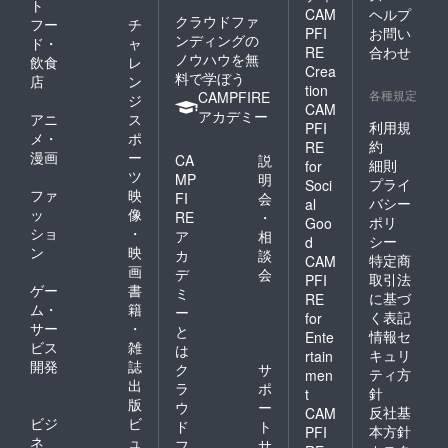
ト
CAM
ヘルプ
クラウドファ
フー
チ
PFI
お問い
ンディングの
ド・
ャ
RE
合わせ
ノウハウを無
飲食
レ
Crea
料で学ぼう
店
ン
tion
各種規定
CAMPFIRE
ジ
CAM
アカデミー
アニ
ス
利用規
PFI
メ・
ポ
約
RE
漫画
ー
CA
説
細則
for
ツ
MP
明
プライ
Soci
ファ
映
FI
会
バシー
al
ッ
像
RE
・
ポリ
Goo
ショ
・
ア
相
シー
d
ン
映
カ
談
特定商
CAM
画
デ
会
取引法
PFI
ゲー
書
ミ
に基づ
RE
ム・
籍
ー
く表記
for
サー
・
と
情報セ
Ente
ビス
雑
は
キュリ
rtain
開発
誌
ク
サ
ティ方
men
出
ラ
ポ
針
t
版
ウ
ー
反社基
CAM
ビジ
ビ
ド
ト
本方針
PFI
ネ
ュ
フ
サ