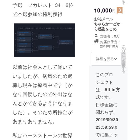
る
予選 ブカレスト 34 2位
説します
10,000
円
で本選参加の権利獲得
お礼メール
ちゃらかーどか
ら感謝をこめた
お礼メールを送
支援者：0人
らせていただき
お届け予定：
ます。 ミラティ
こ
2019年10月
の
ブの配信で指定
リ
タ
されたデッキを
ー
ン
使用します（1時
詳細を見る
を
選
間程度） 使い方
択
以前は社会人として働いて
す
もできる限り解
る
説します ハース
このプロ
いましたが、病気のため退
ストーンコーチ
ジェクト
ング discordか
職し現在は療養中です（か
skypeで1回（2
は、
All-In方
なり回復したので外出はな
時間）マンツー
式
です。
マンで教えます
んとかできるようになりま
目標金額に
した）。そのため所持金が
関わらず、
2019/09/30
あまりありません。
23:59:59
ま
でに集まっ
私はハースストーンの世界