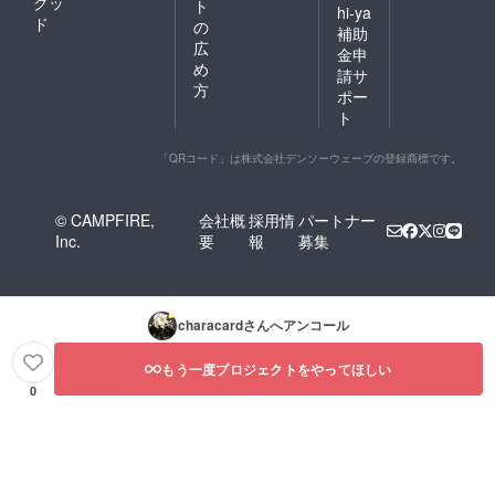
グッ
ト
hi-ya
ド
の
補助
広
金申
め
請サ
方
ポー
ト
「QRコード」は株式会社デンソーウェーブの登録商標です。
© CAMPFIRE,
会社概
採用情
パートナー
Inc.
要
報
募集
characard
さんへアンコール
もう一度プロジェクトをやってほしい
0