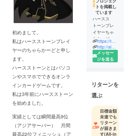
プロジェク
トを掲載し
ています
ハースス
トーンプレ
初めまして。
イヤーちゃ
らかーどで
私はハースストーンプレイ
https://twitter.com/alucard_true
す！ポー
http://alucard1018.hatenablog.com/
ヤーのちゃらかーどと申し
カーや麻雀
メッセー
ます。
も好き。
ジを送る
ハースストーンとはパソコ
ンやスマホでできるオンラ
リターンを
インカードゲームです。
私は3年前にハースストーン
選ぶ
を始めました。
目標金額
実績としては瞬間最高9位
未達でも
リターン
（アジアサーバー） 月間
が届きま
最高22位フィニッシュ（ア
す
(All-in