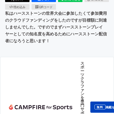
埋め込み
QRコード
私はハースストーンの世界大会に参加したくて参加費用
のクラウドファンディングをしたのですが目標額に到達
しませんでした。ですのでまずハースストーンプレイ
ヤーとしての知名度を高めるためにハースストーン配信
者になろうと思います！
ス
ポ
ー
ツ
ク
ラ
フ
ァ
ン
を
専
門
掲載
無料
サ
ポ