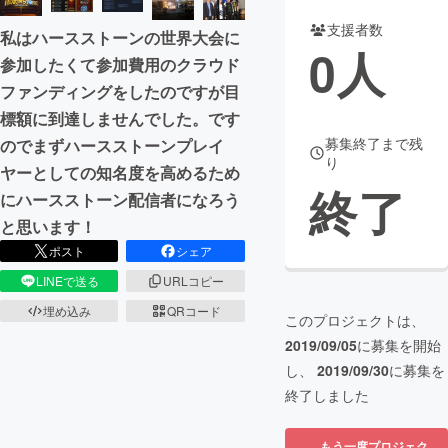
支援者数
私はハースストーンの世界大会に
まちづくり・地域活性化
0
人
参加したくて参加費用のクラウド
ファンディングをしたのですが目
CAMPFIRE for Social Good
CAMPFIRE Creation
標額に到達しませんでした。です
CAMPFIREふるさと納税
machi-ya
コミュニティ
募集終了まで残
のでまずハースストーンプレイ
り
ヤーとしての知名度を高めるため
終了
にハースストーン配信者になろう
と思います！
ポスト
シェア
LINEで送る
URLコピー
埋め込み
QRコード
このプロジェクトは、
2019/09/05
に募集を開始
し、
2019/09/30
に募集を
終了しました
もう一度プロジェク