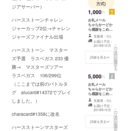
方式)
ジアサーバー）
1,000
円
ハースストーンチャレン
お礼メール
ちゃらかーどか
ジャーカップ2位→チャレン
ら感謝をこめた
お礼メールを送
ジャーズファイナル出場
支援者：0人
らせていただき
お届け予定：
ます。
こ
2019年10月
の
ハースストーン マスター
リ
タ
ー
ン
詳細を見る
ズ予選 ラスベガス 233 優
を
選
択
勝→ マスターズツアー
す
る
ラスベガス 106/299位
5,000
円
（ここまでは前のバトルタ
お礼メール
ちゃらかーどか
グ alucard#14372でプレイ
ら感謝をこめた
お礼メールを送
しました。）
支援者：0人
らせていただき
お届け予定：
ます。 ミラティ
こ
2019年10月
の
ブの配信で指定
characard#1358に改名
リ
タ
されたデッキを
ー
ン
使用します（1時
詳細を見る
を
選
ハースストーンマスターズ
間程度） 使い方
択
す
もできる限り解