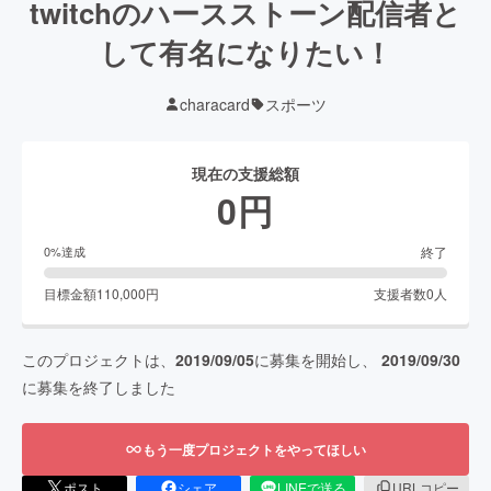
twitchのハースストーン配信者と
して有名になりたい！
characard
スポーツ
現在の支援総額
0
円
終了
0
%達成
目標金額
110,000
円
支援者数
0
人
このプロジェクトは、
2019/09/05
に募集を開始し、
2019/09/30
に募集を終了しました
もう一度プロジェクトをやってほしい
ポスト
シェア
LINEで送る
URLコピー