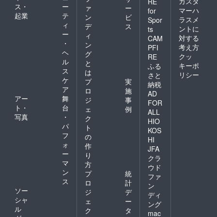
カスタ
RE
ス・
ー
ァ
ー
マーハ
for
起業
テ
ン
ビ
ラスメ
Spor
ィ
デ
ス
ントに
ts
ー
ィ
対する
CAM
・
ン
考え方
PFI
ヘ
グ
クッ
RE
ル
と
キーポ
ふる
ス
は
リシー
さと
ケ
プ
実
納税
ア
ロ
施
AD
アー
舞
ジ
事
FOR
ト・
台
ェ
例
ALL
写真
・
ク
HIO
パ
ト
KOS
フ
の
HI
ォ
作
JFA
ー
り
クラ
マ
方
ウド
ン
プ
統
ファ
ス
ロ
計
ン
ソー
ジ
デ
ディ
シャ
ェ
ー
ング
ル
ク
タ
mac