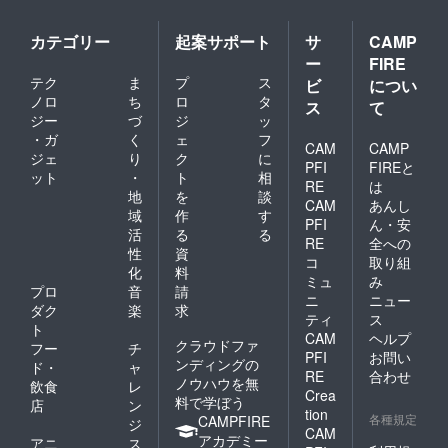
カテゴリー
起案サポート
サ
CAMP
ー
FIRE
テク
ま
プ
ス
ビ
につい
ノロ
ち
ロ
タ
ス
て
ジー
づ
ジ
ッ
・ガ
く
ェ
フ
CAM
CAMP
ジェ
り
ク
に
PFI
FIREと
ット
・
ト
相
RE
は
地
を
談
CAM
あんし
域
作
す
PFI
ん・安
活
る
る
RE
全への
性
資
コ
取り組
化
料
ミュ
み
プロ
音
請
ニ
ニュー
ダク
楽
求
ティ
ス
ト
CAM
ヘルプ
クラウドファ
フー
チ
PFI
お問い
ンディングの
ド・
ャ
RE
合わせ
ノウハウを無
飲食
レ
Crea
料で学ぼう
店
ン
tion
各種規定
CAMPFIRE
ジ
CAM
アカデミー
アニ
ス