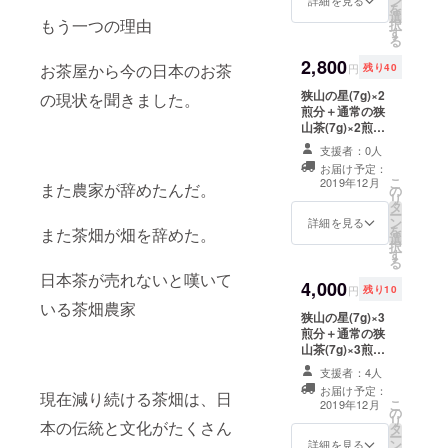
ン
詳細を見る
を
選
もう一つの理由
択
す
る
2,800
お茶屋から今の日本のお茶
円
残り40
狭山の星(7g)×2
の現状を聞きました。
煎分＋通常の狭
山茶(7g)×2煎分
＋メッセージ
支援者：0人
カード 賞味期
お届け予定：
限：約半年間
こ
2019年12月
また農家が辞めたんだ。
の
リ
タ
ー
ン
詳細を見る
を
また茶畑が畑を辞めた。
選
択
す
る
日本茶が売れないと嘆いて
4,000
円
残り10
いる茶畑農家
狭山の星(7g)×3
煎分＋通常の狭
山茶(7g)×3煎分
＋メッセージ
支援者：4人
カード 賞味期
お届け予定：
現在減り続ける茶畑は、日
限：約半年間
こ
2019年12月
の
リ
本の伝統と文化がたくさん
タ
ー
ン
詳細を見る