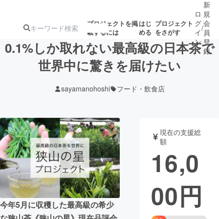
新
ロ
規
グ
会
プロジェクトを掲
はじ
プロジェクト
/
載するには
める
をさがす
イ
員
ン
登
0.1%しか取れない最高級の日本茶で
録
世界中に驚きを届けたい
人気のプロ
注目のリ
注目の新着プロ
募集終了が近いプ
もうすぐ公開
sayamanohoshi
フード・飲食店
ジェクト
ターン
ジェクト
ロジェクト
されます
アート・写真
音楽
現在の支援総
額
16,0
テクノロジー・ガジェット
ゲーム・サ
00
円
映像・映画
書籍・雑誌
今年5月に収穫した最高級の希少
ビジネス・起業
チャレンジ
な狭山茶《狭山の星》現在品評会