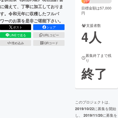
28%
に備えて、丁寧に加工しておりま
目標金額は57,000
まちづくり・地域活性化
円
す。令和元年に収穫したフルパ
ワーのお茶を是非ご堪能下さい。
支援者数
CAMPFIRE for Social Good
CAMPFIRE Creation
ポスト
シェア
4
人
CAMPFIREふるさと納税
machi-ya
コミュニティ
LINEで送る
URLコピー
埋め込み
QRコード
募集終了まで残
り
終了
このプロジェクトは、
2019/10/22
に募集を開始
し、
2019/11/20
に募集を