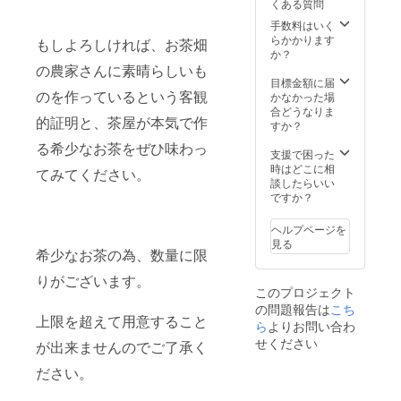
くある質問
手数料はいく
らかかります
もしよろしければ、お茶畑
か？
の農家さんに素晴らしいも
目標金額に届
のを作っているという客観
かなかった場
合どうなりま
的証明と、茶屋が本気で作
すか？
る希少なお茶をぜひ味わっ
支援で困った
時はどこに相
てみてください。
談したらいい
ですか？
ヘルプページを
見る
希少なお茶の為、数量に限
りがございます。
このプロジェクト
の問題報告は
こち
上限を超えて用意すること
ら
よりお問い合わ
せください
が出来ませんのでご了承く
ださい。