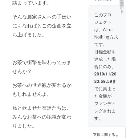
を
詰まっています。
選
択
す
る
このプロ
そんな農家さんへの手伝い
ジェクト
にもなればとこの企画を立
は、All-or-
ち上げました。
Nothing方式
です。
目標金額を
達成した場
お茶で衝撃を味わってみま
合にのみ、
せんか？
2019/11/20
23:59:59
ま
お茶への世界観が変わるか
でに集まっ
もしれませんよ。
た金額が
ファンディ
私と飲ませた友達たちは、
ングされま
みんなお茶への認識が変わ
す。
りました。
支援に関するよ