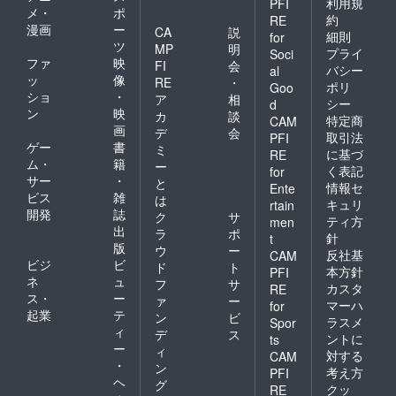
利用規
PFI
メ・
ポ
約
RE
漫画
ー
CA
説
細則
for
ツ
MP
明
プライ
Soci
ファ
映
FI
会
バシー
al
ッ
像
RE
・
ポリ
Goo
ショ
・
ア
相
シー
d
ン
映
カ
談
特定商
CAM
画
デ
会
取引法
PFI
ゲー
書
ミ
に基づ
RE
ム・
籍
ー
く表記
for
サー
・
と
情報セ
Ente
ビス
雑
は
キュリ
rtain
開発
誌
ク
サ
ティ方
men
出
ラ
ポ
針
t
版
ウ
ー
反社基
CAM
ビジ
ビ
ド
ト
本方針
PFI
ネ
ュ
フ
サ
カスタ
RE
ス・
ー
ァ
ー
マーハ
for
起業
テ
ン
ビ
ラスメ
Spor
ィ
デ
ス
ントに
ts
ー
ィ
対する
CAM
・
ン
考え方
PFI
ヘ
グ
クッ
RE