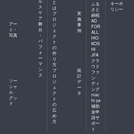
ル
と
キーポ
ふる
ス
は
リシー
さと
ケ
プ
実
納税
ア
ロ
施
AD
アー
舞
ジ
事
FOR
ト・
台
ェ
例
ALL
写真
・
ク
HIO
パ
ト
KOS
フ
の
HI
ォ
作
JFA
ー
り
クラ
マ
方
ウド
ン
プ
統
ファ
ス
ロ
計
ン
ソー
ジ
デ
ディ
シャ
ェ
ー
ング
ル
ク
タ
mac
グッ
ト
hi-ya
ド
の
補助
広
金申
め
請サ
方
ポー
ト