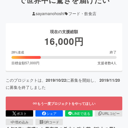
sayamanohoshi
フード・飲食店
現在の支援総額
16,000
円
終了
28
%達成
目標金額
57,000
円
支援者数
4
人
このプロジェクトは、
2019/10/22
に募集を開始し、
2019/11/20
に募集を終了しました
もう一度プロジェクトをやってほしい
ポスト
シェア
LINEで送る
URLコピー
埋め込み
QRコード