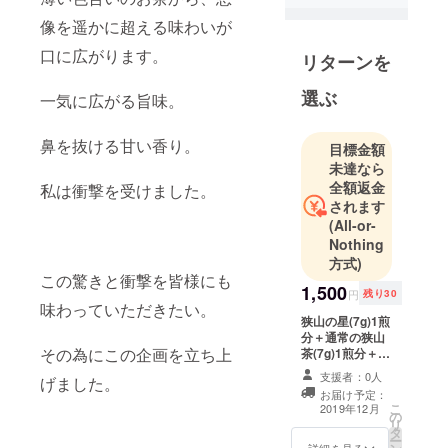
像を遥かに超える味わいが
口に広がります。
リターンを
選ぶ
一気に広がる旨味。
鼻を抜ける甘い香り。
目標金額
未達なら
全額返金
私は衝撃を受けました。
されます
(All-or-
Nothing
方式)
この驚きと衝撃を皆様にも
1,500
円
残り30
味わっていただきたい。
狭山の星(7g)1煎
分＋通常の狭山
その為にこの企画を立ち上
茶(7g)1煎分＋
メッセージカー
支援者：0人
げました。
ド 賞味期限：約
お届け予定：
半年間
こ
2019年12月
の
リ
タ
ー