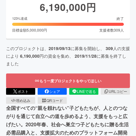
6,190,000
円
終了
123
%達成
目標金額
5,000,000
円
支援者数
309
人
このプロジェクトは、
2019/09/13
に募集を開始し、
309
人の支援
により
6,190,000
円の資金を集め、
2019/11/28
に募集を終了し
ました
もう一度プロジェクトをやってほしい
ポスト
シェア
LINEで送る
URLコピー
埋め込み
QRコード
全国すべての“親を頼れない”子どもたちが、人とのつな
がりを通じて自立への道を歩めるよう、支援をもっと広
げたい。2020年春、社会へ巣立つ子どもたちに贈る生活
必需品購入と、支援拡大のためのプラットフォーム開発