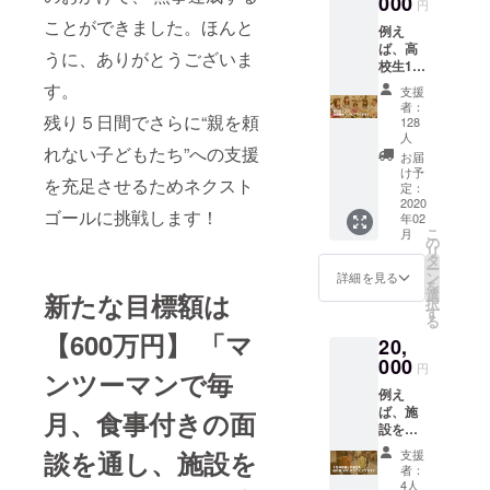
000
円
ティアの協
のご送
ことができました。ほんと
例え
力を得て事
付
ば、高
業展開。著
うに、ありがとうございま
校生1人
書『できる
に、3合
す。
支援
炊きの
かも。――
者：
炊飯器
残り５日間でさらに“親を頼
128
働く母の“笑
をプレ
人
顔がつなが
れない子どもたち”への支援
ゼント
お届
するこ
け予
る”社会起業
を充足させるためネクスト
とがで
定：
ストー
2020
きま
ゴールに挑戦します！
年02
す。 ◉お
リー』（英
こ
月
礼の
の
治出版）
リ
メール ◉
タ
ー
寄付金
ン
詳細を見る
を
控除用
選
新たな目標額は
択
領収書
す
る
のご送
【600万円】 「マ
20,
付 ◉ブ
000
リッジ
円
ンツーマンで毎
フォー
例え
スマイ
ば、施
月、食事付きの面
ルス
設を退
テッ
所した
カーの
談を通し、施設を
支援
若者１
ご送付
者：
人へ、
4人