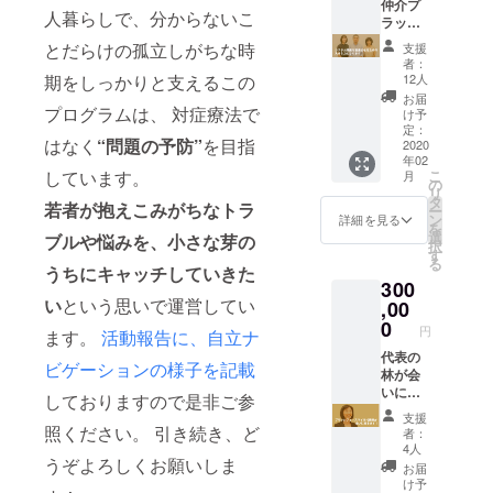
フォー
仲介プ
人暮らしで、分からないこ
スマイ
ラット
ルス
フォー
とだらけの孤立しがちな時
支援
テッ
ム」の
者：
カーの
開発を
12人
期をしっかりと支えるこの
ご送付
前進さ
お届
◉「コ
せるた
プログラムは、 対症療法で
け予
エール
めの大
定：
はなく
“
問題の予防”
を目指
2020」
きな力
2020
年02
(https://
となり
こ
しています。
月
coyell.b
ます。 ◉
の
リ
4s.jp)の
お礼の
タ
若者が抱えこみがちなトラ
ー
優先席
メール ◉
ン
詳細を見る
を
の確保
寄付金
選
ブルや悩みを、小さな芽の
択
※チケッ
控除用
す
る
ト代、
領収書
うちにキャッチしていきた
300
交通費
のご送
い
という思いで運営してい
は各自
付 ◉「自
,00
ご負担
立支援
0
円
ます。
活動報告に、自立ナ
頂きま
白書」
す。
のご送
代表の
ビゲーションの様子を記載
※「コ
付 ◉ブ
林が会
エール
リッジ
いに行
しておりますので是非ご参
2020」
フォー
きま
支援
の開催
スマイ
す！ ◉お
照ください。 引き続き、ど
者：
がな
ルス
礼の
4人
かった
テッ
メール ◉
うぞよろしくお願いしま
お届
場合
カーの
寄付金
け予