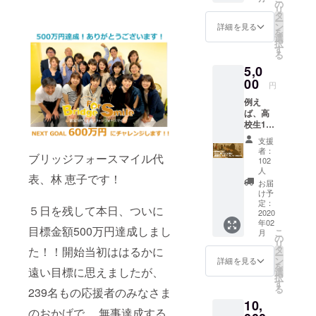
うこと
の
リ
偶然知り、
ができ
タ
ー
ます。 ◉
2004年、ブ
ン
詳細を見る
を
お礼の
選
リッジ
択
メール ◉
す
る
フォースマ
寄付金
5,0
控除用
イルを設
領収書
00
円
立。
のご送
例え
付
05年、NPO
ば、高
法人化。現
校生1人
在は認定
に、ひ
支援
とり暮
NPO法人。
者：
ブリッジフォースマイル代
らしに
102
児童養護施
必要な
人
表、林 恵子です！
食器
設や里親家
お届
セット
け予
庭等の中高
をプレ
定：
５日を残して本日、ついに
生、退所者
2020
ゼント
年02
するこ
の自立支援
目標金額500万円達成しまし
こ
月
とがで
の
プログラム
リ
きま
タ
た！！開始当初ははるかに
ー
を次々と立
す。 ◉お
ン
詳細を見る
を
遠い目標に思えましたが、
礼の
選
ち上げ、民
択
メール ◉
す
る
間企業や社
239名もの応援者のみなさま
寄付金
10,
控除用
会人ボラン
のおかげで、 無事達成する
領収書