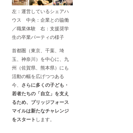
をご記
入くだ
左：運営しているシェアハ
さい。 ◉
代表林
ウス 中央：企業との協働
が会い
に行き
／職業体験 右：支援奨学
ます！
※講演
生の卒業パーティの様子
会、お
食事会
など内
首都圏（東京、千葉、埼
容は別
途ご相
玉、神奈川）を中心に、九
談。林
州（佐賀県、熊本県）にも
の交通
費はご
活動の幅を広げつつある
負担願
いま
今、
さらに多くの子ども・
す。
若者たちの「自立」を支え
るため、ブリッジフォース
マイルは新たなチャレンジ
をスタート
します。