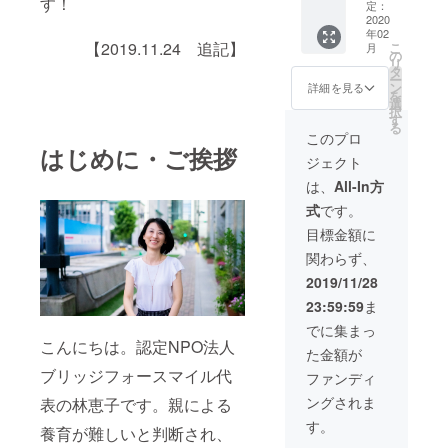
す！
は、懇
ご送付
控除用
定：
親会に
◉「コ
領収書
2020
年02
ご招待
エール
のご送
【2019.11.24 追記】
こ
月
致しま
2020」
付 ◉「自
の
リ
す。
(https://
立支援
タ
ー
coyell.b
白書」
ン
詳細を見る
を
4s.jp)の
のご送
選
択
優先席
付 ◉ブ
す
る
の確保
リッジ
このプロ
※チケッ
フォー
はじめに・ご挨拶
ジェクト
ト代、
スマイ
交通費
ルス
は、
All-In方
は各自
テッ
式
です。
ご負担
カーの
頂きま
ご送付
目標金額に
す。
◉「コ
関わらず、
※「コ
エール
エール
2020」
2019/11/28
2020」
(https://
23:59:59
ま
の開催
coyell.b
がな
4s.jp)の
でに集まっ
かった
優先席
こんにちは。認定NPO法人
た金額が
場合
の確保
は、懇
※チケッ
ブリッジフォースマイル代
ファンディ
親会に
ト代、
ングされま
表の林恵子です。親による
ご招待
交通費
致しま
は各自
す。
養育が難しいと判断され、
す。 ◉公
ご負担