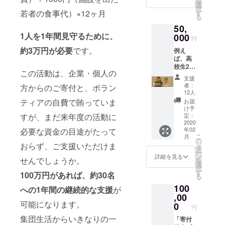
を
控除用
選
択
領収書
若者の食事代）×12ヶ月
す
る
のご送
50,
付 ◉ブ
1人を1年間見守るために、
リッジ
000
円
フォー
約3万円が必要
です。
例え
スマイ
ば、高
ルス
校生2人
テッ
この活動は、企業・個人の
に、テ
カーの
支援
レビを
ご送付
者：
方からのご寄付と、ボラン
プレゼ
◉「自立
12人
ントす
支援白
ティアの自費で賄っていま
お届
ること
書」の
け予
ができ
ご送付
定：
すが、まだ来年度の活動に
ます。 ◉
2020
年02
必要な資金の目途がたって
お礼の
こ
月
メール ◉
の
リ
おらず、ご支援いただけま
寄付金
タ
ー
控除用
ン
詳細を見る
せんでしょうか。
を
領収書
選
択
のご送
す
100万円があれば、約30名
る
付 ◉「自
100
立支援
への1年間の継続的な支援
が
白書」
,00
のご送
可能になります。
0
円
付 ◉ブ
集団生活からいきなりの一
リッジ
「寄付