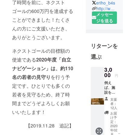
イル代表。
了時間を前に、ネクスト
eriho_b4s
1996年、津
http://www.b4s.jp
ゴールの600万円を達成する
田塾大学卒
メッセー
ことができました！たくさ
業後、株式
ジを送る
会社パソナ
んの方にご支援いただき、
入社。役員
ありがとうございます。
秘書、営
リターンを
業、契約管
ネクストゴールの目標額の
理、人事な
選ぶ
使途である
2020年度
「自立
どを担当。
二児出産
ナビゲーション」は、約110
3,0
後、キャリ
00
円
名の若者の見守り
を行う予
アに悩む中
例え
定です。ひとりでも多くの
で社会起業
ば、施
設を退
家になるこ
若者を見守るため、終了時
所した
支援
とを決意。
若者１
間までどうぞよろしくお願
者：
2003年に参
人へ、
12人
いいたします！
見守り
加したビジ
お届
を目的
け予
ネス研修で
とした
定：
【2019.11.28 追記】
面会を
2020
児童養護施
年02
１回行
設の現状を
こ
月