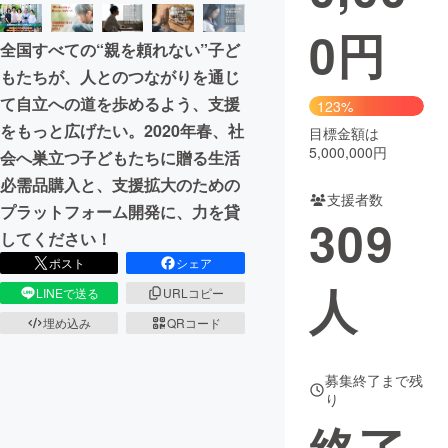
0
円
まちづくり・地域活性化
全国すべての“親を頼れない”子ど
もたちが、人とのつながりを通じ
CAMPFIRE for Social Good
CAMPFIRE Creation
て自立への道を歩めるよう、支援
123%
CAMPFIREふるさと納税
machi-ya
コミュニティ
をもっと広げたい。2020年春、社
目標金額は
5,000,000円
会へ巣立つ子どもたちに贈る生活
必需品購入と、支援拡大のための
支援者数
プラットフォーム開発に、力を貸
309
してください！
ポスト
シェア
人
LINEで送る
URLコピー
埋め込み
QRコード
募集終了まで残
り