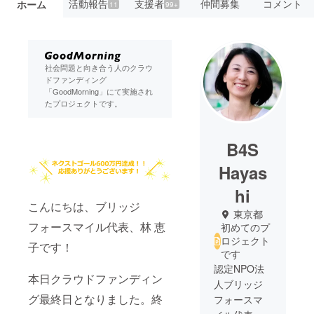
活動報告
支援者
仲間募集
コメント
ホーム
11
99+
社会問題と向き合う人のクラウ
ドファンディング
「GoodMorning」にて実施され
たプロジェクトです。
B4S
Hayas
hi
こんにちは、ブリッジ
東京都
フォースマイル代表、林 恵
初めてのプ
ロジェクト
子です！
です
認定NPO法
本日クラウドファンディン
人ブリッジ
グ最終日となりました。終
フォースマ