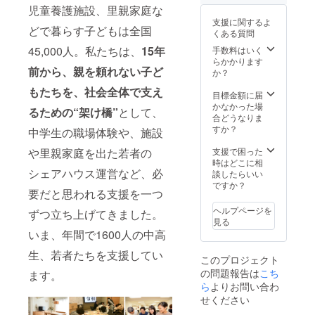
式サイ
頂きま
児童養護施設、里親家庭な
トへの
す。
支援に関するよ
お名前 /
※「コ
どで暮らす子どもは全国
くある質問
社名・
エール
ロゴ掲
2020」
45,000人。私たちは、
15年
手数料はいく
載
の開催
らかかります
前から、親を頼れない子ど
（2020
がな
か？
年度）
かった
もたちを、社会全体で支え
※支援
場合
目標金額に届
時、必
は、懇
かなかった場
るための“架け橋”
として、
ず備考
親会に
合どうなりま
欄にご
ご招待
すか？
中学生の職場体験や、施設
希望の
致しま
お名前
す。 ◉公
支援で困った
や里親家庭を出た若者の
をご記
式サイ
時はどこに相
入くだ
トへの
シェアハウス運営など、必
談したらいい
さい。
お名前 /
ですか？
要だと思われる支援を一つ
社名・
ロゴ掲
ヘルプページを
ずつ立ち上げてきました。
載
見る
（2020
いま、年間で1600人の中高
年度）
※支援
生、若者たちを支援してい
このプロジェクト
時、必
の問題報告は
こち
ず備考
ます。
欄にご
ら
よりお問い合わ
希望の
せください
お名前