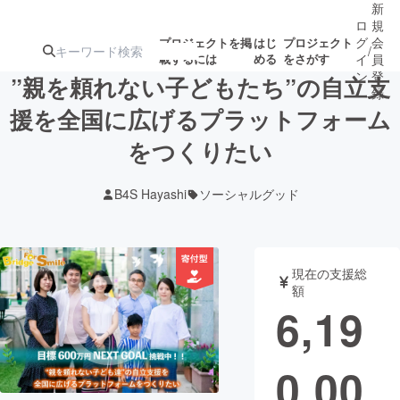
新
ロ
規
グ
会
プロジェクトを掲
はじ
プロジェクト
/
載するには
める
をさがす
イ
員
ン
登
”親を頼れない子どもたち”の自立支
録
援を全国に広げるプラットフォーム
をつくりたい
人気のプロ
注目のリ
注目の新着プロ
募集終了が近いプ
もうすぐ公開
ジェクト
ターン
ジェクト
ロジェクト
されます
B4S Hayashi
ソーシャルグッド
アート・写真
音楽
現在の支援総
テクノロジー・ガジェット
ゲーム・サ
額
6,19
映像・映画
書籍・雑誌
0,00
ビジネス・起業
チャレンジ