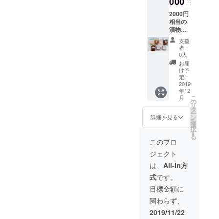
000
円
2000円
相当の
漬物
セット
支援
とお礼
者：
の手紙
0人
をお届
お届
けいた
け予
しま
定：
す。
2019
年12
こ
月
の
リ
タ
ー
ン
詳細を見る
を
選
択
す
る
このプロ
ジェクト
は、
All-In方
式
です。
目標金額に
関わらず、
2019/11/22