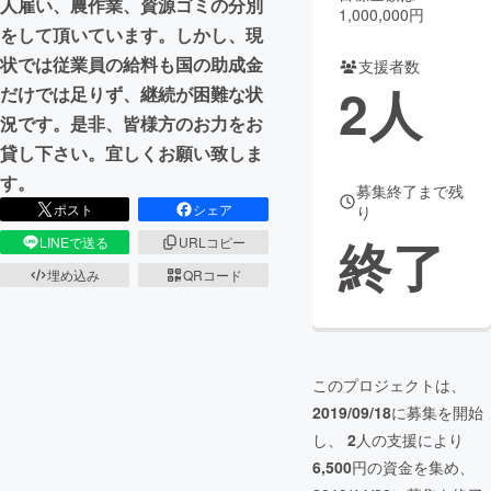
人雇い、農作業、資源ゴミの分別
1,000,000円
をして頂いています。しかし、現
まちづくり・地域活性化
状では従業員の給料も国の助成金
支援者数
2
人
だけでは足りず、継続が困難な状
CAMPFIRE for Social Good
CAMPFIRE Creation
況です。是非、皆様方のお力をお
CAMPFIREふるさと納税
machi-ya
コミュニティ
貸し下さい。宜しくお願い致しま
す。
募集終了まで残
ポスト
シェア
り
終了
LINEで送る
URLコピー
埋め込み
QRコード
このプロジェクトは、
2019/09/18
に募集を開始
し、
2
人の支援により
6,500
円の資金を集め、