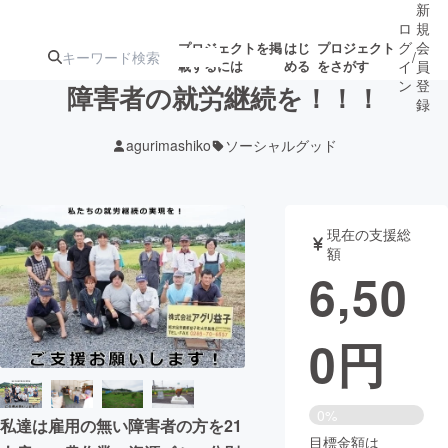
新
ロ
規
グ
会
プロジェクトを掲
はじ
プロジェクト
/
載するには
める
をさがす
イ
員
ン
登
障害者の就労継続を！！！
録
agurimashiko
ソーシャルグッド
人気のプロ
注目のリ
注目の新着プロ
募集終了が近いプ
もうすぐ公開
ジェクト
ターン
ジェクト
ロジェクト
されます
現在の支援総
額
アート・写真
音楽
6,50
テクノロジー・ガジェット
ゲーム・サ
0
円
映像・映画
書籍・雑誌
0%
私達は雇用の無い障害者の方を21
ビジネス・起業
チャレンジ
目標金額は