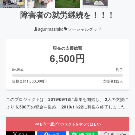
障害者の就労継続を！！！
agurimashiko
ソーシャルグッド
現在の支援総額
6,500
円
終了
0
%達成
目標金額
1,000,000
円
支援者数
2
人
このプロジェクトは、
2019/09/18
に募集を開始し、
2
人の支援に
より
6,500
円の資金を集め、
2019/11/22
に募集を終了しました
もう一度プロジェクトをやってほしい
ポスト
シェア
LINEで送る
URLコピー