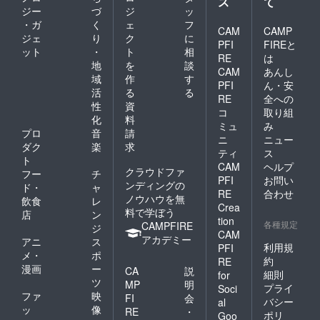
ス
て
ジー
づ
ジ
ッ
・ガ
く
ェ
フ
CAM
CAMP
ジェ
り
ク
に
PFI
FIREと
ット
・
ト
相
RE
は
地
を
談
CAM
あんし
域
作
す
PFI
ん・安
活
る
る
RE
全への
性
資
コ
取り組
化
料
ミュ
み
プロ
音
請
ニ
ニュー
ダク
楽
求
ティ
ス
ト
CAM
ヘルプ
クラウドファ
フー
チ
PFI
お問い
ンディングの
ド・
ャ
RE
合わせ
ノウハウを無
飲食
レ
Crea
料で学ぼう
店
ン
tion
各種規定
CAMPFIRE
ジ
CAM
アカデミー
アニ
ス
利用規
PFI
メ・
ポ
約
RE
漫画
ー
CA
説
細則
for
ツ
MP
明
プライ
Soci
ファ
映
FI
会
バシー
al
ッ
像
RE
・
ポリ
Goo