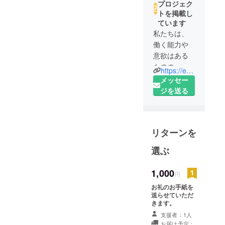
プロジェク
トを掲載し
ています
私たちは、
働く能力や
意欲はある
ものの、
https://eco-mashiko.com/aguri-mashiko
ハンディ(知
メッセー
的障害、身
ジを送る
体障害、精
神障害)があ
るため、民
リターンを
間企業等に
おける
選ぶ
一般就労が
困難な障害
1,000
円
者の保護と
お礼のお手紙を
就労を通し
送らせていただ
て、社会参
きます。
加、自己表
支援者：1人
現への挑戦
お届け予定：