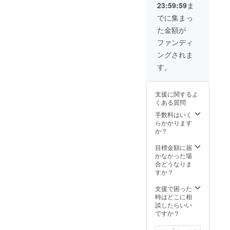
23:59:59
ま
でに集まっ
た金額が
ファンディ
ングされま
す。
支援に関するよ
くある質問
手数料はいく
らかかります
か？
目標金額に届
かなかった場
合どうなりま
すか？
支援で困った
時はどこに相
談したらいい
ですか？