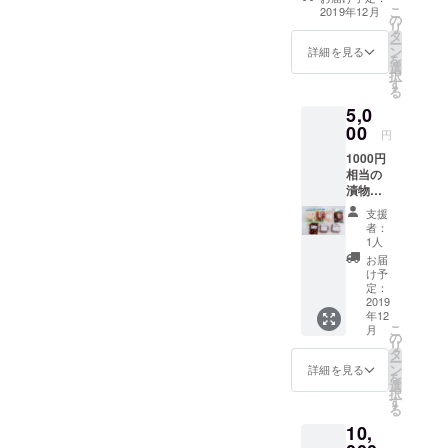
こ
2019年12月
をサポート
の
リ
タ
するととも
ー
ン
詳細を見る
に
を
選
択
社会的、経
す
る
済的自立を
5,0
支援するこ
00
円
とを目的に
1000円
運営してい
相当の
ます。
漬物
セット
支援
とお礼
者：
の手紙
1人
をお届
お届
けいた
け予
しま
定：
す。
2019
年12
こ
月
の
リ
タ
ー
ン
詳細を見る
を
選
択
す
る
10,