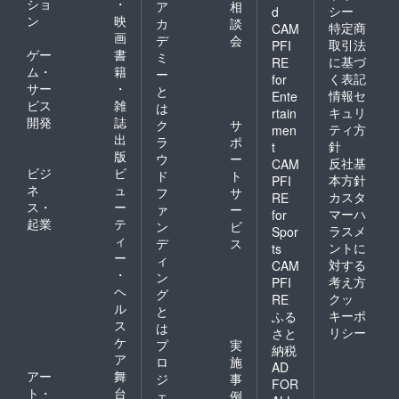
ショ
・
ア
相
シー
d
ン
映
カ
談
特定商
CAM
画
デ
会
取引法
PFI
ゲー
書
ミ
に基づ
RE
ム・
籍
ー
く表記
for
サー
・
と
情報セ
Ente
ビス
雑
は
キュリ
rtain
開発
誌
ク
サ
ティ方
men
出
ラ
ポ
針
t
版
ウ
ー
反社基
CAM
ビジ
ビ
ド
ト
本方針
PFI
ネ
ュ
フ
サ
カスタ
RE
ス・
ー
ァ
ー
マーハ
for
起業
テ
ン
ビ
ラスメ
Spor
ィ
デ
ス
ントに
ts
ー
ィ
対する
CAM
・
ン
考え方
PFI
ヘ
グ
クッ
RE
ル
と
キーポ
ふる
ス
は
リシー
さと
ケ
プ
実
納税
ア
ロ
施
AD
アー
舞
ジ
事
FOR
ト・
台
ェ
例