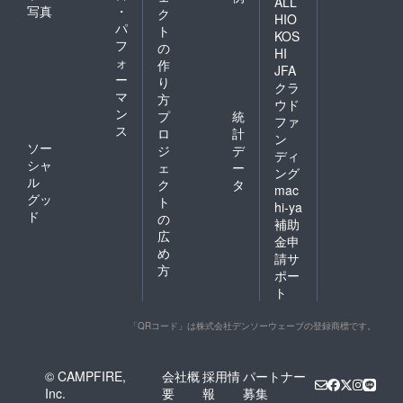
ALL
写真
・
ク
HIO
パ
ト
KOS
フ
の
HI
ォ
作
JFA
ー
り
クラ
マ
方
ウド
ン
プ
統
ファ
ス
ロ
計
ン
ソー
ジ
デ
ディ
シャ
ェ
ー
ング
ル
ク
タ
mac
グッ
ト
hi-ya
ド
の
補助
広
金申
め
請サ
方
ポー
ト
「QRコード」は株式会社デンソーウェーブの登録商標です。
© CAMPFIRE,
会社概
採用情
パートナー
Inc.
要
報
募集