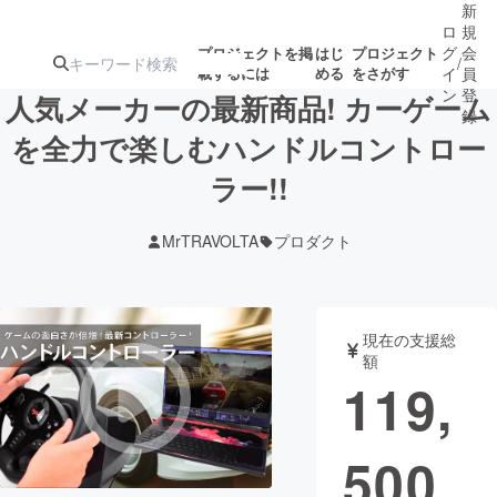
新
ロ
規
グ
会
プロジェクトを掲
はじ
プロジェクト
/
載するには
める
をさがす
イ
員
ン
登
人気メーカーの最新商品! カーゲーム
録
を全力で楽しむハンドルコントロー
ラー!!
人気のプロ
注目のリ
注目の新着プロ
募集終了が近いプ
もうすぐ公開
ジェクト
ターン
ジェクト
ロジェクト
されます
MrTRAVOLTA
プロダクト
アート・写真
音楽
現在の支援総
テクノロジー・ガジェット
ゲーム・サ
額
119,
映像・映画
書籍・雑誌
500
ビジネス・起業
チャレンジ