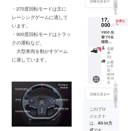
ン
詳細を見る
を
選
択
・270度回転モードは主に
す
る
レーシングゲームに適して
17,
在庫な
000
し
います。
円
V900 先
・900度回転モードはトラッ
着で5名
様限定
クの運転など、
で大幅
支援
大型車両を動かすゲーム
値引き
者：
とさせ
5人
に適しています。
ていた
お届
だきま
け予
す! 通常
定：
は1セッ
2019
年12
ト
こ
月
19000
の
リ
円のと
タ
ー
ころ
ン
詳細を見る
を
17000
選
択
円とさ
す
る
せてい
このプロ
ただき
ジェクト
ます。
かなり
は、
All-In方
お得で
式
です。
すが先