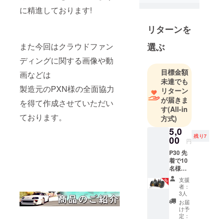
ラボルタの
に精進しております!
代表の池田
リターンを
と申しま
す。
また今回はクラウドファン
選ぶ
ディングに関する画像や動
弊社は商品
の輸入と販
目標金額
画などは
未達でも
売を主な業
製造元のPXN様の全面協力
リターン
務として
が届きま
を得て作成させていただい
行っており
す
(All-in
ます。
ております。
方式)
取り扱う商
5,0
品は健康に
残り7
00
円
関する家電
P30 先
やアイテム
着で10
が多いで
名様限
定でお
す。
支援
値引き
者：
とさせ
3人
ていた
『欲し
お届
だきま
け予
い』、
す! 通常
定：