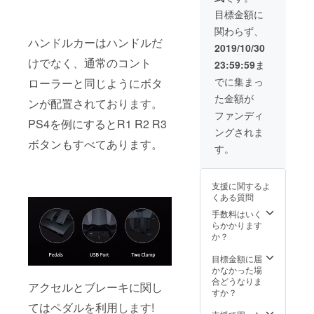
着順で
目標金額に
すので
関わらず、
お早目
ハンドルカーはハンドルだ
のご決
2019/10/30
断をお
けでなく、通常のコント
23:59:59
ま
願い致
しま
でに集まっ
ローラーと同じようにボタ
す。
た金額が
ンが配置されております。
ファンディ
PS4を例にするとR1 R2 R3
ングされま
ボタンもすべてあります。
す。
支援に関するよ
くある質問
手数料はいく
らかかります
か？
目標金額に届
かなかった場
合どうなりま
アクセルとブレーキに関し
すか？
てはペダルを利用します!