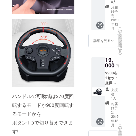
ます。
決断を
0人
お願い
お届
致しま
け予
す。
定：
2019
年12
こ
月
の
リ
タ
ー
ン
詳細を見る
を
選
択
す
る
19,
000
円
V900を
1セット
提供さ
せてい
支援
ただき
者：
ハンドルの可動域は270度回
ます。
1人
お届
転するモードか900度回転す
け予
定：
るモードかを
2019
年12
ボタン1つで切り替えできま
こ
月
の
リ
す!
タ
ー