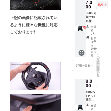
7,0
きるように
残り10
00
円
様々な商品
6603 先
を提供した
上記の画像に記載されてい
着で10
名様限
いと思って
るように様々な機種に対応
定でお
おります。
支援
値引き
者：
しております!
とさせ
0人
ていた
お届
だきま
け予
す! 通常
定：
は1セッ
2019
年12
ト8000
こ
月
円のと
の
リ
ころ
タ
ー
7000円
ン
詳細を見る
を
とさせ
選
択
ていた
す
る
だきま
8,0
す。 お
得な割
00
円
引価格
6603を
ですが
1セット
先着順
提供さ
ですの
せてい
でお早
支援
ただき
目のご
者：