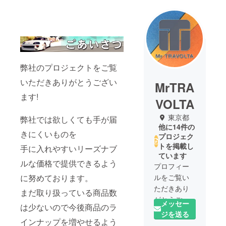
弊社のプロジェクトをご覧
いただきありがとうござい
MrTRA
ます!
VOLTA
東京都
弊社では欲しくても手が届
他に14件の
きにくいものを
プロジェク
トを掲載し
手に入れやすいリーズナブ
ています
ルな価格で提供できるよう
プロフィー
に努めております。
ルをご覧い
ただきあり
まだ取り扱っている商品数
がとうござ
メッセー
は少ないので今後商品のラ
います。
ジを送る
インナップを増やせるよう
ミスタート