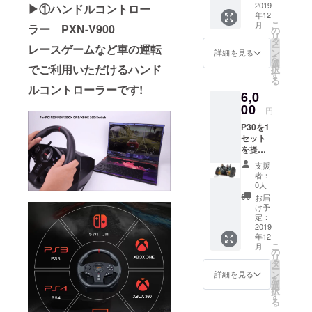
『あったら
は1セッ
2019
▶①ハンドルコントロー
年12
ト6000
良いな』と
こ
月
ラー PXN-V900
円のと
の
思っている
リ
ころ
タ
ー
レースゲームなど車の運転
のに
5000円
ン
詳細を見る
を
とさせ
選
なかなか手
でご利用いただけるハンド
択
ていた
す
が届かない
る
だきま
ルコントローラーです!
6,0
す。 お
商品って
得な割
00
けっこうあ
円
引価格
ると思いま
P30を1
ですが
セット
先着順
す。
を提供
ですの
させて
でお早
支援
いただ
弊社ではそ
目のご
者：
きま
決断を
0人
ういった欲
す。
お願い
お届
しくても手
致しま
け予
す。
定：
が届かない
2019
ようなもの
年12
こ
月
を
の
リ
タ
手に入れや
ー
ン
詳細を見る
すいリーズ
を
選
択
ナブルな価
す
る
格で提供で