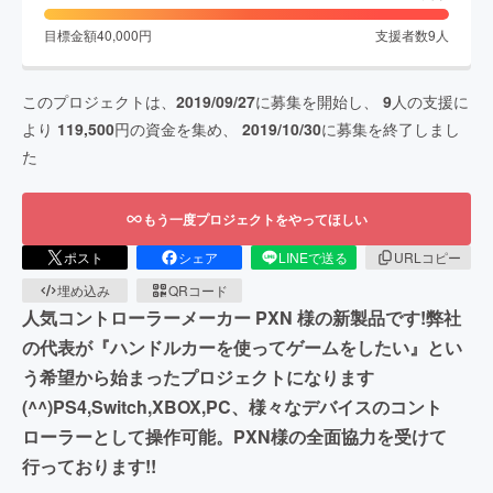
目標金額
40,000
円
支援者数
9
人
このプロジェクトは、
2019/09/27
に募集を開始し、
9
人の支援に
より
119,500
円の資金を集め、
2019/10/30
に募集を終了しまし
た
もう一度プロジェクトをやってほしい
ポスト
シェア
LINEで送る
URLコピー
埋め込み
QRコード
人気コントローラーメーカー PXN 様の新製品です!弊社
の代表が『ハンドルカーを使ってゲームをしたい』とい
う希望から始まったプロジェクトになります
(^^)PS4,Switch,XBOX,PC、様々なデバイスのコント
ローラーとして操作可能。PXN様の全面協力を受けて
行っております!!