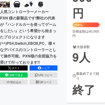
円
まちづくり・地域活性化
人気コントローラーメーカー
PXN 様の新製品です!弊社の代表
CAMPFIRE for Social Good
CAMPFIRE Creation
が『ハンドルカーを使ってゲーム
298%
CAMPFIREふるさと納税
machi-ya
コミュニティ
をしたい』という希望から始まっ
目標金額は40,000
円
たプロジェクトになります
(^^)PS4,Switch,XBOX,PC、様々
支援者数
なデバイスのコントローラーとし
9
人
て操作可能。PXN様の全面協力を
受けて行っております!!
ポスト
シェア
募集終了まで残
LINEで送る
URLコピー
り
埋め込み
QRコード
終了