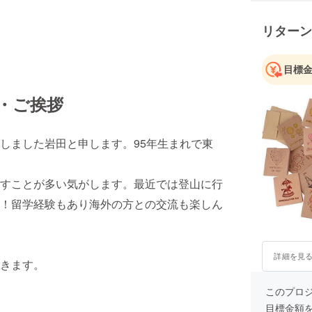
ら何か違
リターン
お悩みを
来と今後
目標
・ご挨拶
しました岩田と申します。95年生まれで東
すことが多い気がします。最近では登山に行
！留学経験もあり海外の方との交流も楽しん
詳細を見
きます。
このプロジェ
目標金額