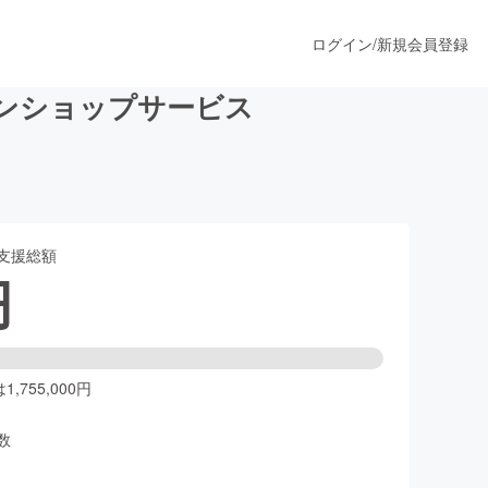
ログイン
/
新規会員登録
ンショップサービス
うすぐ公開されます
支援総額
プロダクト
円
ファッション
スポーツ
,755,000円
数
ア
ソーシャルグッド
人