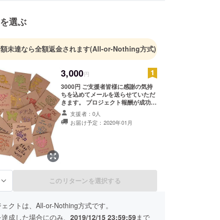
う等々あるかと思います。このプロジェクトはその
を選ぶ
解消するために立ち上がりました。皆様の便利な未
のためにご支援のほど宜しくお願い致します。
金額未達なら全額返金されます
(All-or-Nothing方式)
3,000
円
3000円 ご支援者皆様に感謝の気持
ちを込めてメールを送らせていただ
きます。 プロジェクト報酬が成功し
ましたら、ご支援者皆様に直筆メッ
支援者：0人
セージカードを送らせていただきま
お届け予定：2020年01月
す。 ご支援者皆様に月２回の定期報
告を配信させていただきます。
このリターンを選択する
る
クトは、All-or-Nothing方式です。
を達成した場合にのみ、
2019/12/15 23:59:59
まで