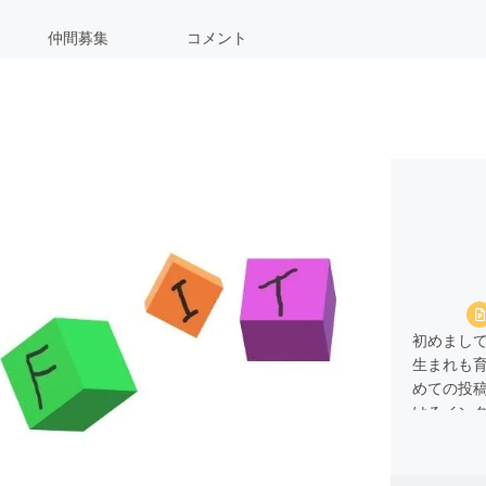
仲間募集
コメント
初めまし
生まれも
めての投
けるイン
に便利な
にオンラ
サイズが