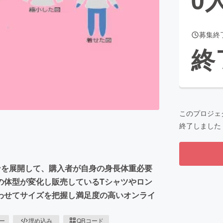
募集終
CAMPFIRE for Social Good
CAMPFIRE Creation
終
CAMPFIREふるさと納税
machi-ya
コミュニティ
このプロジェ
終了しました
ンを展開して、購入者が自身の身長体重必要
の体型が変化し販売しているTシャツやロン
わせてサイズを把握し満足度の高いオンライ
ピー
埋め込み
QRコード