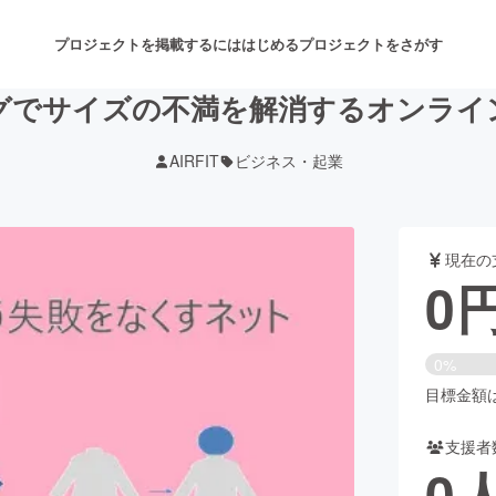
プロジェクトを掲載するには
はじめる
プロジェクトをさがす
グでサイズの不満を解消するオンライ
AIRFIT
ビジネス・起業
注目のリターン
注目の新着プロジェクト
募集終了が近いプロジェクト
も
現在の
音楽
舞台・パフォーマンス
0
ゲーム・サービス開発
フード・飲食店
0%
書籍・雑誌出版
アニメ・漫画
目標金額は1
支援者
チャレンジ
ビューティー・ヘルスケ
0