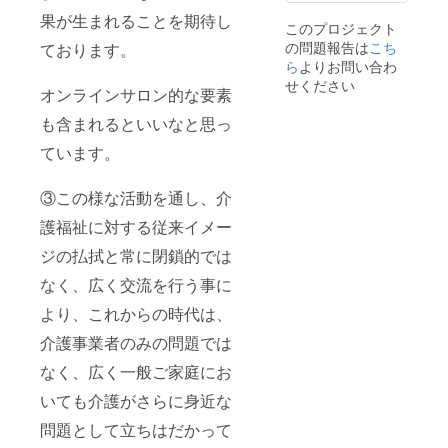
しでも共感
張りま
果が生まれることを期待し
このプロジェクト
いただける
すの
の問題報告は
こち
で、何
ております。
箇所があり
卒よろ
ら
よりお問い合わ
ましたら、
しくお
せください
オンラインサロン的な要素
是非01メン
願い申
し上げ
バーと一緒
も含まれるといいなと思っ
ます。
にやり遂げ
ています。
ましょう！
よろしくお
③この様な活動を通し、介
願い致しま
護福祉に対する従来イメー
す。
ジの払拭と常に閉鎖的では
なく、広く交流を行う事に
より、これからの時代は、
介護事業者のみの問題では
なく、広く一般ご家庭にお
いても介護がさらに身近な
問題として立ちはだかって