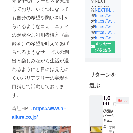
業を中心にサービスを実施
でNEXT
INNOVATIO
しており、いくつになって
NEXTINN0VATI0N
N Co.,Ltdと
https://www.ni-allure.co.jp/
も自分の希望や願いを叶え
いう会社を
https://www.facebook.com/pg/dayservice.allure/
られるようなコミュニティ
https://www.facebook.com/DSallure2/
行っており
https://www.facebook.com/naoki.nakamura.
ます。
の形成やご利用者様方（高
https://www.youtube.com/channel/UC8PvQTuRu7QRBsXH97VzmGg
事業内容と
齢者）の希望を叶えてあげ
メッセー
しまして
ジを送る
られるようなサービスの創
は、主に介
護事業を
出と楽しみながら生活が送
行っており
れるようにと目には見えに
ます。
リターンを
くいバリアフリーの実現を
これまでの
選ぶ
目指して活動しておりま
常識を打ち
砕き、新し
す。
1,0
い価値観を
残り99
00
円
生み介護事
当社HP→
https://www.ni-
収穫祭
業者として
バーベ
allure.co.jp/
株式会社
キュー
NEXT
パー
支援
ティー
INNOVATIO
者：