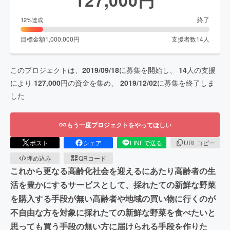
127,000
円
終了
12
%達成
目標金額
1,000,000
円
支援者数
14
人
このプロジェクトは、
2019/09/18
に募集を開始し、
14
人の支援
により
127,000
円の資金を集め、
2019/12/02
に募集を終了しま
した
もう一度プロジェクトをやってほしい
ポスト
シェア
LINEで送る
URLコピー
埋め込み
QRコード
これから更なる高齢化社会を迎えるにあたり高齢者の生
活を豊かにするサービスとして、採れたての新鮮な野菜
を購入する手段が無い高齢者や地域の買い物に行くのが
不自由な方を対象に採れたての新鮮な野菜を食べたいと
思っても買う手段の無い方に届けられる手段を作りた