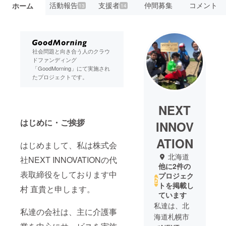
活動報告
支援者
仲間募集
コメント
ホーム
13
14
社会問題と向き合う人のクラウ
ドファンディング
「GoodMorning」にて実施され
たプロジェクトです。
NEXT
はじめに・ご挨拶
INNOV
ATION
はじめまして、私は株式会
北海道
社NEXT INNOVATIONの代
他に2件の
表取締役をしております中
プロジェク
トを掲載し
村 直貴と申します。
ています
私達は、北
私達の会社は、主に介護事
海道札幌市