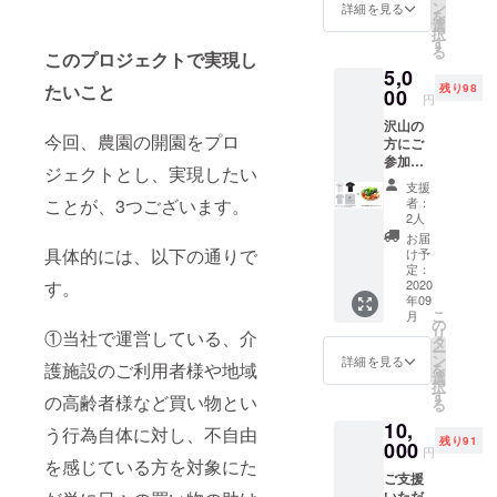
01プロ
ご招待
ン
詳細を見る
の受け手が
を
ジェク
いたし
選
択
何を望んで
トオリ
ます！
す
る
ジナルT
このプロジェクトで実現し
いるのかを
イベン
5,0
シャ
トは、
把握し、多
たいこと
残り98
ツ 1枚
00
収穫時
円
角的なサー
01オリ
期とな
沢山の
ジナルT
ります
ビスを創出
今回、農園の開園をプロ
方にご
シャツ
2020年
する為に
参加・
に関し
9月頃を
ジェクトとし、実現したい
ご賛同
は、様々な
まして
予定し
支援
を賜り
は、カ
ており
者：
ことが、3つございます。
分野の人間
たく存
ラーが
ます。
2人
と創り出す
じます
白・
※チケッ
お届
ので、
黒・グ
事に必要性
具体的には、以下の通りで
ト1枚に
け予
リター
レーの3
定：
つき、
を感じ、こ
ンの種
2020
す。
色ござ
大人1人
年09
のプロジェ
類を増
います
+子供2
こ
月
やしま
ので、
の
まで参
クトを立上
リ
①当社で運営している、介
した！
お好き
タ
加OK！
ー
げ、プロ
初年度
なカ
ン
発送
詳細を見る
護施設のご利用者様や地域
を
の収穫
ジェクトに
ラーと
選
するチ
択
野菜の
サイズ
す
ケット
賛同してく
の高齢者様など買い物とい
る
詰め合
は、S・
に詳し
れる方々と
10,
わせ1箱
M・Lの
い日
う行為自体に対し、不自由
残り91
（5㎏）
000
中から
一緒に誰か
時・場
円
+ 01プ
を感じている方を対象にた
お選び
所を記
の希望を叶
ご支援
ロジェ
下さ
載しま
いただ