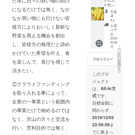
だ単に日々の買い物の助け
えてあげら
クトオ
い。 写
す。
いた皆
リジナ
真の通
れるような
になるだけでは無く、なか
様方へ
ルTシャ
りデザ
支援
サービスの
は、当
ツ 1枚
イン性
者：
なか買い物にも行けない皆
プロ
01オリ
創出を目指
も良
9人
ジェク
ジナルT
く、普
お届
様方によりおいしく新鮮な
したい。
トで北
シャツ
段着に
け予
0を1に変え
海道石
に関し
定：
も全然
野菜を買える機会を創出
狩郡新
2020
まして
使えま
てく作業を
年09
篠津村
し、皆様方の無理だと諦め
は、カ
すの
こ
共に築き上
月
で農園
ラーが
の
で、是
リ
かけていた希望を叶え、食
を開
げたいとの
白・
タ
非とも
ー
き、そ
黒・グ
ン
よろし
詳細を見る
想いから01
を
を楽しんで、喜びを感じて
こで収
レーの3
選
くお願
択
チャンネル
穫した
色ござ
す
い致し
頂きたい。
る
採れた
います
というＹｏ
ます！
このプロ
て野菜
ので、
ｕＴｕｂｅ
ジェクト
の詰め
お好き
②クラウドファンディング
チャンネル
合わせ
なカ
は、
All-In方
（トウ
ラーと
を取り入れる事によって、
も立ち上
式
です。
モロコ
サイズ
げ、会社の
企業の一事業という範囲内
シや
は、S・
目標金額に
ジャガ
事業の一環
M・Lの
の事業だけで納めるのでは
関わらず、
イモな
中から
という枠組
ど）の
お選び
2019/12/02
なく、沢山の方々と交流を
みを外れた
野菜の
下さ
23:59:59
ま
詰め合
い。 写
活動を行っ
行い、営利目的では無く、
わせ一
真の通
でに集まっ
ておりま
箱約5ｋ