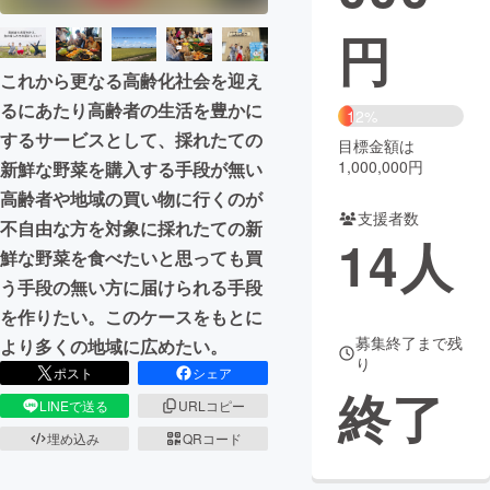
円
まちづくり・地域活性化
これから更なる高齢化社会を迎え
CAMPFIRE for Social Good
CAMPFIRE Creation
るにあたり高齢者の生活を豊かに
12%
するサービスとして、採れたての
CAMPFIREふるさと納税
machi-ya
コミュニティ
目標金額は
1,000,000円
新鮮な野菜を購入する手段が無い
高齢者や地域の買い物に行くのが
支援者数
不自由な方を対象に採れたての新
14
人
鮮な野菜を食べたいと思っても買
う手段の無い方に届けられる手段
を作りたい。このケースをもとに
募集終了まで残
より多くの地域に広めたい。
り
ポスト
シェア
終了
LINEで送る
URLコピー
埋め込み
QRコード