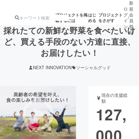
新
ロ
規
グ
会
プロジェクトを掲
はじ
プロジェクト
/
載するには
める
をさがす
イ
員
ン
登
採れたての新鮮な野菜を食べたいけ
録
ど、買える手段のない方達に直接、
お届けしたい！
人気のプロ
注目のリ
注目の新着プロ
募集終了が近いプ
もうすぐ公開
ジェクト
ターン
ジェクト
ロジェクト
されます
NEXT INNOVATION
ソーシャルグッド
アート・写真
音楽
現在の支援総
テクノロジー・ガジェット
ゲーム・サ
額
127,
映像・映画
書籍・雑誌
000
ビジネス・起業
チャレンジ