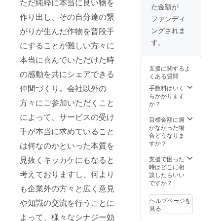
りデザ
ただ純粋に本当に良い物を
た金額が
す！ですの
ｇ
イン性
（3,000
作り出し、その自分達の繋
も良
ファンディ
で、単に会
円～
く、普
社の事業で
ングされま
がりが生んだ作物を普段手
4,000円
段着に
相当）
はなく、む
も全然
す。
にすることが難しい方々に
を最初
使えま
しろ会社と
の収穫
すの
本当に喜んでいただけた時
いう枠組み
期
で、是
支援に関するよ
（2020
非とも
や組織を度
の感動を共にシェアできる
くある質問
年9月予
よろし
外視した一
定）か
仲間づくり。会社以外の
くお願
手数料はいく
個人として
ら3年に
い致し
らかかります
方々にご参加いただくこと
渡り、
ます！
か？
の0→1にす
毎年一
る過程、01
によって、サービスの受け
年に一
目標金額に届
度、同
プロジェク
かなかった場
手が本当に求めていること
時期に
合どうなりま
トを共に行
リター
すか？
は何なのかといった本質を
える仲間が
ンとし
て、収
見抜くキッカケにもなると
支援で困った
出来ると良
穫野菜
時はどこに相
いなと思っ
考えておりますし、何より
の詰め
談したらいい
ておりま
合わせ1
ですか？
も企業外の方々と広く意見
箱をお
す。
送り致
ヘルプページを
や知識の交流を行うことに
長くなりま
しま
見る
す。 全
したが、少
よって、様々なシナジー効
力で頑