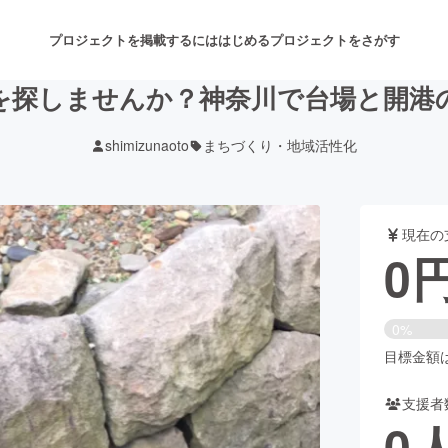
プロジェクトを掲載するには
はじめる
プロジェクトをさがす
を探しませんか？神奈川で台場と開港
shimizunaoto
まちづくり・地域活性化
注目のリターン
注目の新着プロジェクト
募集終了が近いプロジェクト
も
現在の
音楽
舞台・パフォーマンス
0
ゲーム・サービス開発
フード・飲食店
0%
書籍・雑誌出版
アニメ・漫画
目標金額は1
支援者
チャレンジ
ビューティー・ヘルスケ
0