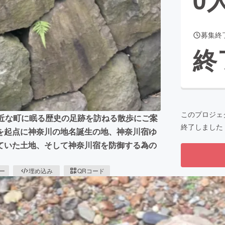
募集終
CAMPFIRE for Social Good
CAMPFIRE Creation
終
CAMPFIREふるさと納税
machi-ya
コミュニティ
このプロジェ
身近な町に眠る歴史の足跡を訪ねる散歩にご案
終了しました
を起点に神奈川の地名誕生の地、神奈川宿ゆ
ていた土地、そして神奈川宿を防御する為の
ピー
埋め込み
QRコード