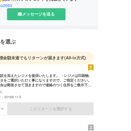
no2660
メッセージを送る
を選ぶ
標金額未達でもリターンが届きます
(All-in方式)
説を加えたレジメを提供いたします。 ・レジメは印刷物、
タをご選択いただく事になりますので、ご指定ください。
合は郵送させて頂きますので連絡のつく住所をご教示下さ
援金に含まれています)。 ・電子データは画像データをメー
人
送付させて頂きますので連絡のつくメールアドレスをご教
：2019年11月
 ・発送、ないし送付は11月中になります
このリターンを選択する
る