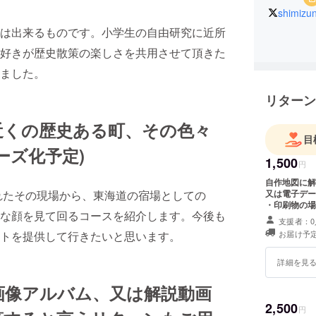
shimizu
は出来るものです。小学生の自由研究に近所
好きが歴史散策の楽しさを共用させて頂きた
ました。
リターン
近くの歴史ある町、その色々
目
ーズ化予定)
1,500
円
自作地図に解
又は電子デー
れたその現場から、東海道の宿場としての
・印刷物の場
な顔を見て回るコースを紹介します。今後も
い(送料は支
支援者：0
ルに添付して
お届け予定
トを提供して行きたいと思います。
示ください。
詳細を見
画像アルバム、又は解説動画
2,500
円