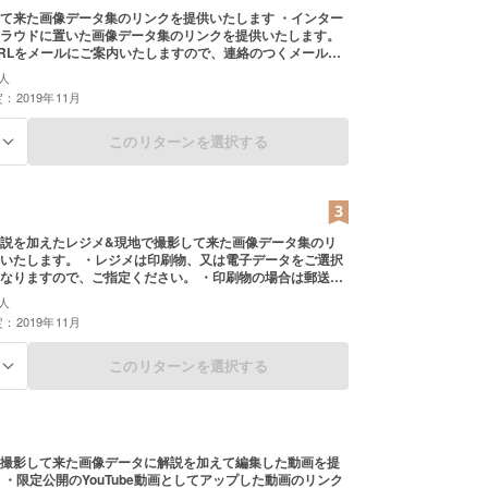
来た画像データ集のリンクを提供いたします ・インター
ラウドに置いた画像データ集のリンクを提供いたします。
RLをメールにご案内いたしますので、連絡のつくメールア
示ください。 ・解説は最低限の各画像についたキャンプ
人
ションのみの予定です。 ・送付は11月中になります
：2019年11月
このリターンを選択する
る
説を加えたレジメ&現地で撮影して来た画像データ集のリ
メは印刷物、又は電子データをご選択
すので、ご指定ください。 ・印刷物の場合は郵送さ
ので連絡のつく住所をご教示下さい(送料は支援金に含まれ
人
：2019年11月
のつくメールアドレスをご教示ください。 ・発送、ない
ンターネット上のクラウドに置いた画像
いたします。 ・リンクのURLをメールにご案内
このリターンを選択する
る
で、連絡のつくメールアドレスをご教示ください。 ・解説
像についたキャンプションのみの予定です。 ・送付は11
す
撮影して来た画像データに解説を加えて編集した動画を提
 ・限定公開のYouTube動画としてアップした動画のリンク