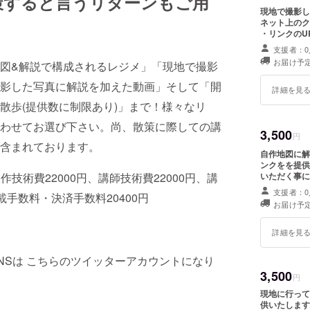
策すると言うリターンもご用
現地で撮影して
ネット上のク
・リンクのU
ドレスをご教
支援者：0
お届け予定
図&解説で構成されるレジメ」「現地で撮影
影した写真に解説を加えた動画」そして「開
詳細を見
散歩(提供数に制限あり)」まで！様々なリ
わせてお選び下さい。尚、散策に際しての講
3,500
円
含まれております。
自作地図に解
ンクをを提供いたします。 ・レジ
いただく事になりま
作技術費22000円、講師技術費22000円、講
せて頂きます
支援者：0
載手数料・決済手数料20400円
ています)。 ・電子データは画像データをメールに添付して送付させて頂
お届け予定
きますので連絡
し送付は11月中になります イ
データ集のリンクを提供
詳細を見
いたしますの
は最低限の各画
NSは こちらのツイッターアカウントになり
月中になりま
3,500
円
現地に行って
供いたします