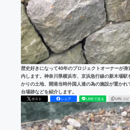
まちづくり・地域活性化
歴史好きになって40年のプロジェクトオーナーが
内します。神奈川県横浜市、京浜急行線の新木場駅
かりの土地、開港当時外国人達の為の施設が置かれ
台場跡などを紹介します。
ポスト
シェア
LINEで送る
URLコ