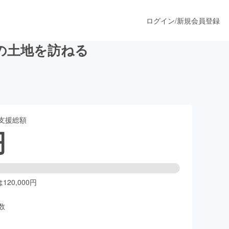
ログイン
/
新規会員登録
の土地を訪ねる
うすぐ公開されます
支援総額
プロダクト
円
ファッション
スポーツ
20,000円
数
ア
ソーシャルグッド
人