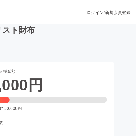
ログイン
/
新規会員登録
マリスト財布
うすぐ公開されます
支援総額
プロダクト
,000
円
ファッション
スポーツ
50,000円
数
ア
ソーシャルグッド
人