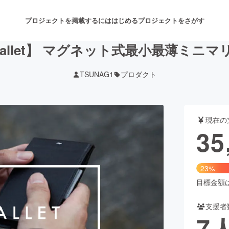
プロジェクトを掲載するには
はじめる
プロジェクトをさがす
wallet】 マグネット式最小最薄ミニ
TSUNAG1
プロダクト
注目のリターン
注目の新着プロジェクト
募集終了が近いプロジェクト
も
現在の
音楽
舞台・パフォーマンス
35
ゲーム・サービス開発
フード・飲食店
23%
書籍・雑誌出版
アニメ・漫画
目標金額は1
支援者
チャレンジ
ビューティー・ヘルスケ
7