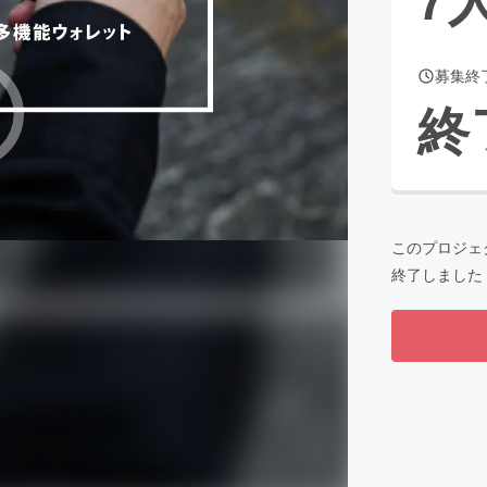
募集終
CAMPFIRE for Social Good
CAMPFIRE Creation
終
CAMPFIREふるさと納税
machi-ya
コミュニティ
このプロジェ
終了しました