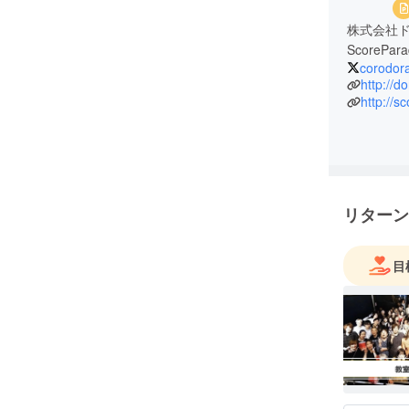
株式会社ド
ScoreP
corodor
http://d
http://s
リターン
目