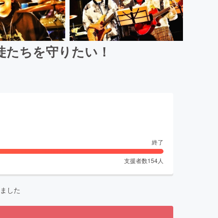
徒たちを守りたい！
終了
支援者数
154
人
ました