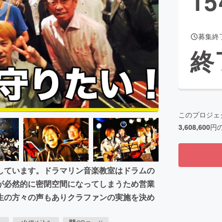
15
募集終
CAMPFIRE for Social Good
CAMPFIRE Creation
終
CAMPFIREふるさと納税
machi-ya
コミュニティ
このプロジェ
3,608,600
円
しています。ドラマリン音楽教室はドラムの
が必然的に密閉空間になってしまうため営業
生の方々の声もありクラファンの実施を決め