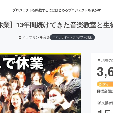
プロジェクトを掲載するには
はじめる
プロジェクトをさがす
休業】13年間続けてきた音楽教室と生
ドラマリン
音楽
コロナサポートプログラム対象
注目のリターン
注目の新着プロジェクト
募集終了が近いプロジェクト
も
現在の
音楽
舞台・パフォーマンス
3,
ゲーム・サービス開発
フード・飲食店
240%
書籍・雑誌出版
アニメ・漫画
目標金額は1
支援者
チャレンジ
ビューティー・ヘルスケ