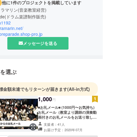
他に1件のプロジェクトを掲載しています
ラマリン(音楽教室経営)
arade(ドラム楽譜制作販売)
a1192
oramarin.net/
coreparade.shop-pro.jp
メッセージを送る
を選ぶ
標金額未達でもリターンが届きます
(All-in方式)
1,000
円
■お礼メール■ (1000円〜お気持ち)
お礼メール（教室より講師の演奏動
画付きのお礼メールをお送り致しま
す） 信也による限定生配信（希望者
支援者：41人
のみ） ご希望の方は「希望する」を
お届け予定：2020年07月
お選びくださいませ。 ※限定生配信
公開日は後日メールにてご連絡させ