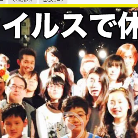
ピー
埋め込み
QRコード