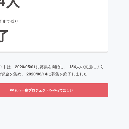
4
人
了まで残り
了
クトは、
2020/05/01
に募集を開始し、
154
人の支援により
の資金を集め、
2020/06/14
に募集を終了しました
もう一度プロジェクトをやってほしい