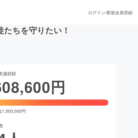
ログイン
/
新規会員登録
徒たちを守りたい！
うすぐ公開されます
支援総額
プロダクト
608,600
円
ファッション
スポーツ
,500,000円
数
ア
ソーシャルグッド