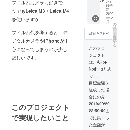
愛成就
お届
フィルムカメラも好きで、
くじ＋
のご利
け予
サン
益があ
定：
今でも
Leica M3・
Leica M4
キュー
2020
る赤い
年02
カード
を使いますが
糸があ
こ
月
◼︎ 台湾
るのを
の
リ
の神様
ご存知
タ
ー
フィルム代を考えると、デ
の総本
でした
ン
詳細を見る
を
山とも
でしょ
選
択
ジタルカメラや
iPhone
が中
言える
うか。
す
る
龍山寺
支援し
このプロ
心になってしまうのが少し
にてあ
ていた
ジェクト
なたの
だいた
寂しいです。
代わり
方の代
は、All-or-
におみ
わりに
Nothing方式
くじを
縁結び
引いて
の神様
です。
きま
「月下
目標金額を
す。帰
老人」
国後に
に恋愛
達成した場
サン
成就を
合にのみ、
キュー
祈願し
カード
てきま
2019/09/29
このプロジェクト
を添え
す。帰
23:59:59
ま
て発送
国後に
で実現したいこと
しま
赤い糸
でに集まっ
す。ま
とサン
た金額が
たブロ
キュー
グにて