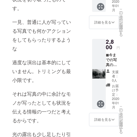
キュー
2020
年01
カード
す。
こ
月
◼︎ A.風
の
リ
景また
タ
ー
はB.海
一見、普通に人が写ってい
ン
詳細を見る
を
外から
選
択
る写真でも何かアクション
選んで
す
る
いただ
をしてもらったりするよう
2,8
けま
す。以
00
円
な
下の写
◼︎今ま
真は例
での写
です。
過度な演出は基本的にして
真のポ
変更に
スト
なる場
いません。トリミングも最
支援
カード
合もあ
者：
３枚
小限です。
ります
0人
セット
のでご
お届
B.海外
了承く
け予
それは写真の中に余計なモ
＋サン
ださ
定：
キュー
2020
い。帰
ノが写ったとしても状況を
年01
カード
国後に
こ
月
◼︎ A.風
サン
の
伝える情報の一つだと考え
リ
景また
キュー
タ
ー
はB.海
カード
ン
詳細を見る
るからです。
を
外から
を添え
選
択
選んで
て発送
す
る
いただ
光の露出も少し足したり引
しま