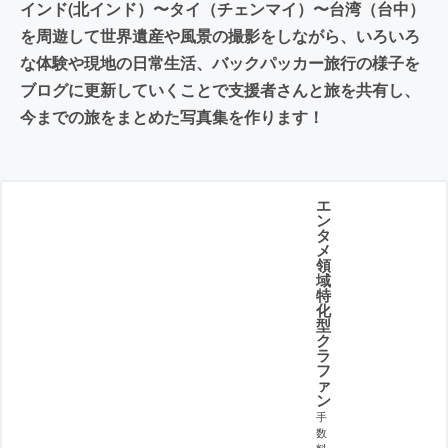
インド(北インド）〜タイ（チェンマイ）〜台湾（台中）
を周遊して世界遺産や風景の撮影をしながら、いろいろ
な体験や現地の日常生活、バックパッカー旅行の様子を
ブログに更新していくことで支援者さんと旅を共有し、
今までの旅をまとめた写真集を作ります！
エ
ン
タ
メ
領
域
特
化
型
ク
ラ
フ
ァ
ン
手
数
料