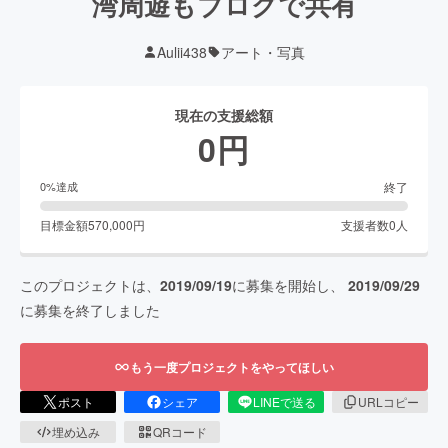
湾周遊もブログで共有
Aulii438
アート・写真
現在の支援総額
0
円
終了
0
%達成
目標金額
570,000
円
支援者数
0
人
このプロジェクトは、
2019/09/19
に募集を開始し、
2019/09/29
に募集を終了しました
もう一度プロジェクトをやってほしい
ポスト
シェア
LINEで送る
URLコピー
埋め込み
QRコード