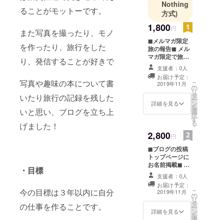
間旅行し
Nothing
ることがモットーです。
方式)
て、旅の苦
労と楽しさ
1,800
円
また写真を撮ったり、モノ
に目覚め
◼︎メルマガ限定
る。
を作ったり、旅行をした
旅の報告◼︎ メル
マガ限定で旅行
り、発信することが好きで
中の様子を報告
現在は拘り
支援者：0人
させていただき
お届け予定：
のある商品
ます。疑問や質
写真や趣味の本について書
こ
2019年11月
の
問などを返信し
を販売する
リ
タ
ていただけまし
いたり旅行の記録を残した
ー
ため、そし
ン
たらメルマガ内
詳細を見る
を
て前職を生
いと思い、ブログを立ち上
選
でお答えさせて
択
す
いただきます。
かした新し
る
げました！
メルマガ限定プ
い仕事を作
2,800
レゼントも計画
円
るための準
したいと思いま
◼︎ブログの投稿
す。募集期間終
備中。
トップページに
了後、メルマガ
お名前掲載◼︎ 旅
登録のURLをご
・目標
行の記録を更新
登録いただいた
支援者：0人
していく旅ブロ
メールアドレス
お届け予定：
グ「タビ・コト
に返信いたしま
今の目標は３年以内に自分
こ
2019年11月
の
バ・フォト」
すので、登録を
リ
タ
http://loveleicap
の仕事を作ることです。
お願いいたしま
ー
ン
hoto3.com 投稿
詳細を見る
す。ぜひ交流し
を
選
のトップにお名