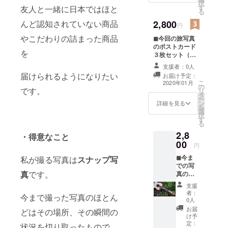
ましょう！
択
す
前を掲載させて
友人と一緒に日本ではほと
る
いただきます。
2,800
んど認知されていない商品
支援してくださ
円
る方と一緒に旅
やこだわりの詰まった商品
◼︎今回の旅写真
行している気持
のポストカード
ちになれるので
を
３枚セット（イ
こちらの支援も
ンド・タイ・台
ありがたいで
支援者：0人
湾）＋サン
す。 ※支援時、
届けられるようになりたい
お届け予定：
キューカード◼︎
必ず備考欄にご
こ
2020年01月
の
今回の旅行で撮
希望のお名前を
です。
リ
タ
影してきた写真
ご記入くださ
ー
ン
の中からポスト
詳細を見る
い。
を
選
カードを作りま
択
す
す。帰国後にサ
る
ンキューカード
2,8
・得意なこと
を添えて発送し
00
ます。またブロ
円
グにて発送の報
◼︎今ま
私が撮る写真は
スナップ写
告をさせていた
での写
だきます。
真
です。
真のポ
スト
支援
カード
者：
今まで撮った写真のほとん
３枚
0人
セット
お届
どはその場所、その瞬間の
A.風景
け予
＋サン
定：
状況を切り取ったもので