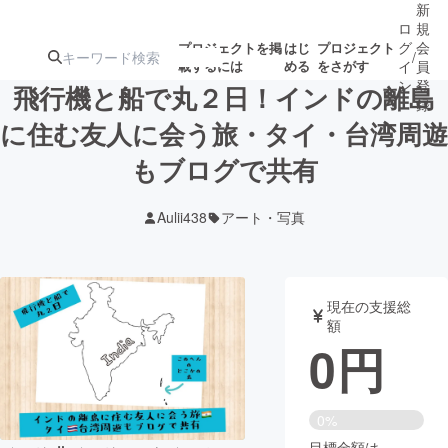
新
ロ
規
グ
会
プロジェクトを掲
はじ
プロジェクト
/
載するには
める
をさがす
イ
員
ン
登
飛行機と船で丸２日！インドの離島
録
に住む友人に会う旅・タイ・台湾周遊
もブログで共有
人気のプロ
注目のリ
注目の新着プロ
募集終了が近いプ
もうすぐ公開
ジェクト
ターン
ジェクト
ロジェクト
されます
Aulii438
アート・写真
アート・写真
音楽
現在の支援総
テクノロジー・ガジェット
ゲーム・サ
額
0
円
映像・映画
書籍・雑誌
0%
ビジネス・起業
チャレンジ
目標金額は