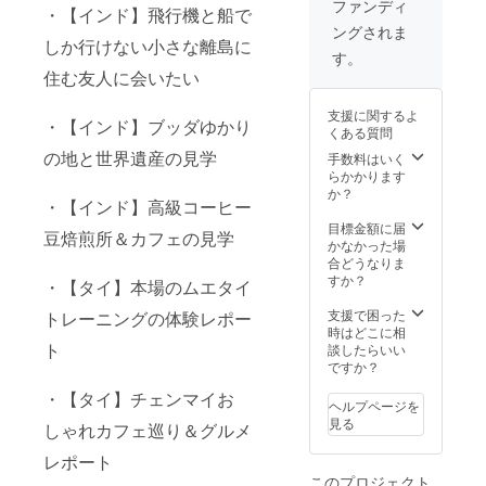
カード
ファンディ
・【インド】飛行機と船で
発送の
を添え
ングされま
報告を
て発送
しか行けない小さな離島に
させて
しま
す。
いただ
す。ま
住む友人に会いたい
きま
たブロ
す。
グにて
支援に関するよ
発送の
・【インド】ブッダゆかり
くある質問
報告を
の地と世界遺産の見学
させて
手数料はいく
いただ
らかかります
きま
か？
・【インド】高級コーヒー
す。
目標金額に届
豆焙煎所＆カフェの見学
かなかった場
合どうなりま
すか？
・【タイ】本場のムエタイ
支援で困った
トレーニングの体験レポー
時はどこに相
ト
談したらいい
ですか？
・【タイ】チェンマイお
ヘルプページを
見る
しゃれカフェ巡り＆グルメ
レポート
このプロジェクト