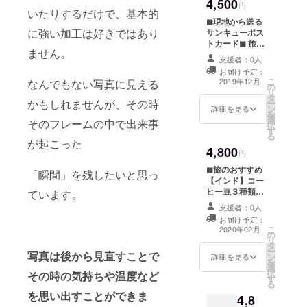
4,500
けま
す。ま
円
いたりするだけで、基本的
す。以
たブロ
◼︎現地から送る
下の写
グにて
に強い加工は好きではあり
サンキューポス
真は例
発送の
トカード◼︎ 旅行
です。
報告を
ません。
中にどこかの国
変更に
させて
支援者：0人
からメッセージ
なる場
いただ
お届け予定：
入りポストカー
合もあ
きま
こ
2019年12月
なんでもない写真に見える
の
ドを送らせてい
ります
す。
リ
タ
ただきます。郵
のでご
かもしれませんが、その時
ー
ン
送状況によって
詳細を見る
了承く
を
選
は帰国後に到着
そのフレームの中で出来事
ださ
択
す
することもある
い。帰
る
かもしれません
が起こった
国後に
4,800
が楽しみにお待
円
サン
ちください。
キュー
◼︎旅のおすすめ
「瞬間」を残したいと思っ
カード
【インド】コー
を添え
ヒー豆３種類１
ています。
て発送
セット＋サン
支援者：0人
しま
キューカード◼︎
お届け予定：
す。ま
現在インド国内
こ
2020年02月
たブロ
の
でしか流通して
リ
グにて
タ
いないコーヒー
ー
発送の
写真は後から見直すことで
ン
豆の飲み比べ３
詳細を見る
を
報告を
選
種のセット（ビ
択
その時の気持ちや温度など
させて
す
ター・フルー
る
いただ
ティ・希少なモ
を思い出すことができま
4,8
きま
ンスーン豆）１