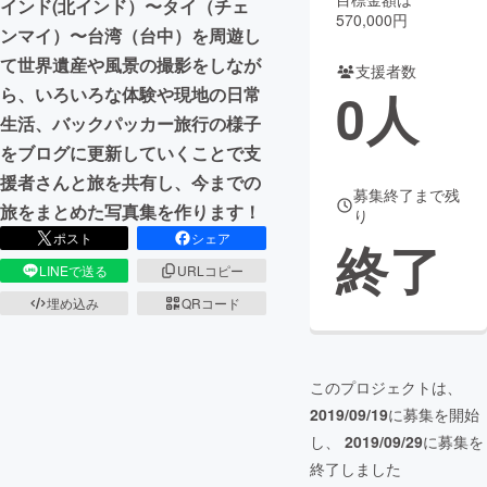
インド(北インド）〜タイ（チェ
570,000円
ンマイ）〜台湾（台中）を周遊し
まちづくり・地域活性化
て世界遺産や風景の撮影をしなが
支援者数
0
人
ら、いろいろな体験や現地の日常
CAMPFIRE for Social Good
CAMPFIRE Creation
生活、バックパッカー旅行の様子
CAMPFIREふるさと納税
machi-ya
コミュニティ
をブログに更新していくことで支
援者さんと旅を共有し、今までの
募集終了まで残
旅をまとめた写真集を作ります！
り
ポスト
シェア
終了
LINEで送る
URLコピー
埋め込み
QRコード
このプロジェクトは、
2019/09/19
に募集を開始
し、
2019/09/29
に募集を
終了しました