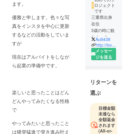
ます。
ロジェクト
です
優雅と申します。色々な写
三重県出身
在住
真をインスタを中心に更新
3歳の時に観
するなどの活動をしていま
たムーミン
Aulii438
すが
のスナフキ
http://loveleicaphoto3.com
ンに憧れい
メッセー
現在はアルバイトをしなが
つか「旅に
ジを送る
出る人にな
ら起業の準備中です。
る」と思
い、二十歳
リターンを
の記念に友
人2人と一緒
選ぶ
楽しいと思ったことはどん
に地図と地
どんやってみたくなる性格
球の歩き方
目標金額
で
だけを頼り
未達なら
に(スマホの
全額返金
ない時代) エ
やってみたいと思ったこと
されます
ジプトを3週
(All-or-
は猪突猛進で突き進み叶え