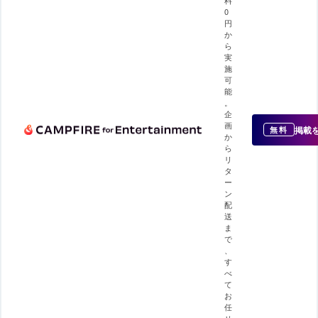
0
円
か
ら
実
施
可
能
。
企
画
掲載
無料
か
ら
リ
タ
ー
ン
配
送
ま
で
、
す
べ
て
お
任
せ