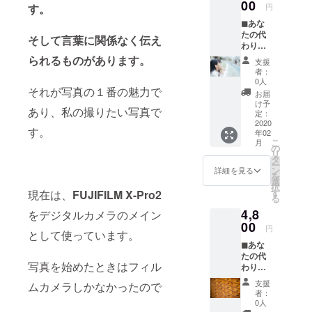
す。
00
袋とサンキュー
円
す。
カードです。帰
◼︎あな
国後にサン
たの代
キューカードを
そして言葉に関係なく伝え
わりに
添えて発送しま
台湾
られるものがあります。
す。またブログ
支援
「龍山
にて発送の報告
者：
寺」に
0人
をさせていただ
て恋愛
それが写真の１番の魅力で
きます。
お届
成就祈
け予
あり、私の撮りたい写真で
願＋赤
定：
い糸＋
2020
す。
年02
サン
こ
月
キュー
の
リ
カード
タ
ー
◼︎ 台湾
ン
詳細を見る
を
の龍山
選
択
寺には
す
現在は、
FUJIFILM X-Pro2
る
たくさ
4,8
んの神
をデジタルカメラのメイン
様が祀
00
円
として使っています。
られて
◼︎あな
いて歴
たの代
史があ
写真を始めたときはフィル
わりに
りとて
台湾
も有名
支援
ムカメラしかなかったので
「龍山
です
者：
寺」に
が、恋
0人
ておみ