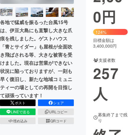
0
円
まちづくり・地域活性化
各地で猛威を振るった台風15号
CAMPFIRE for Social Good
CAMPFIRE Creation
は、伊豆大島にも直撃し大きな爪
124%
痕を残しました。ゲストハウス
CAMPFIREふるさと納税
machi-ya
コミュニティ
目標金額は
3,400,000円
「青とサイダー」も屋根が全面吹
き飛ばされる等、大きな被害を受
支援者数
けました。現在は営業ができない
257
状況に陥っておりますが、一刻も
早く復旧し、新たな地域コミュニ
人
ティーの場としての再開を目指し
て頑張っています！
ポスト
シェア
LINEで送る
URLコピー
募集終了まで残
り
埋め込み
QRコード