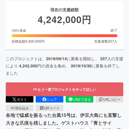
現在の支援総額
4,242,000
円
終了
124
%達成
目標金額
3,400,000
円
支援者数
257
人
このプロジェクトは、
2019/09/14
に募集を開始し、
257
人の支援
により
4,242,000
円の資金を集め、
2019/10/30
に募集を終了し
ました
もう一度プロジェクトをやってほしい
ポスト
シェア
LINEで送る
URLコピー
埋め込み
QRコード
各地で猛威を振るった台風15号は、伊豆大島にも直撃し
大きな爪痕を残しました。ゲストハウス「青とサイ