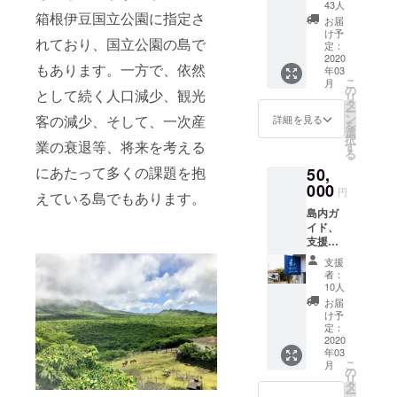
の青と
43人
箱根伊豆国立公園に指定さ
サイ
お届
ダー」
け予
れており、国立公園の島で
の１泊
定：
ペア宿
2020
もあります。一方で、依然
年03
泊券
こ
月
（日程
の
として続く人口減少、観光
リ
要調
タ
ー
整、宿
ン
客の減少、そして、一次産
詳細を見る
を
泊費以
選
択
外自己
業の衰退等、将来を考える
す
る
負
にあたって多くの課題を抱
50,
担）、
オリジ
000
円
えている島でもあります。
ナルT
島内ガ
シャ
イド、
ツ、オ
支援者
リジナ
様氏名
ルス
支援
施設内
テッ
者：
掲示、
カー、
10人
「復活
感謝
お届
の青と
メー
け予
サイ
ル、状
定：
ダー」
2020
況報告
年03
の２泊
（月2
こ
月
ペア宿
回、
の
リ
泊券
2020年
タ
ー