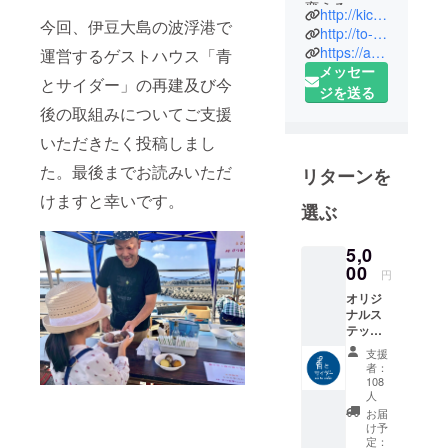
変える、エ
http://kichi.to-on.info
今回、伊豆大島の波浮港で
リアを変え
http://to-on.info
る。
https://aotocider.com/
運営するゲストハウス「青
メッセー
持続可能な
とサイダー」の再建及び今
ジを送る
地域社会を
後の取組みについてご支援
目指して、
弛まぬ努力
いただきたく投稿しまし
と挑戦を続
た。最後までお読みいただ
リターンを
けます。
けますと幸いです。
選ぶ
OARL（Oshi
ma Area
5,0
00
Renovation
円
Labo）は東
オリジ
京から
ナルス
テッ
120km南の
カー、
支援
洋上の「伊
感謝
者：
メー
豆大島」を
108
ル、状
人
拠点に『島
況報告
お届
に誇りを持
（月2
け予
回、
定：
ち、自信を