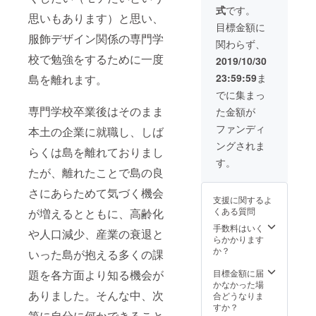
ず備考
オリジ
式
です。
欄に施
ナルT
思いもあります）と思い、
設内に
シャ
目標金額に
掲示す
ツ、オ
服飾デザイン関係の専門学
関わらず、
るご希
リジナ
望のお
ルス
校で勉強をするために一度
2019/10/30
名前を
テッ
23:59:59
ま
島を離れます。
ご記入
カー、
くださ
感謝
でに集まっ
い。 ※
メー
専門学校卒業後はそのまま
た金額が
宿泊券
ル、状
の有効
況報告
ファンディ
本土の企業に就職し、しば
期限：
（月2
ングされま
2021年
回、
らくは島を離れておりまし
3月まで
2020年
す。
7月まで
たが、離れたことで島の良
実
さにあらためて気づく機会
施）、
支援に関するよ
感謝イ
くある質問
が増えるとともに、高齢化
ベント
招待
手数料はいく
や人口減少、産業の衰退と
（2020
らかかります
年3月頃
か？
いった島が抱える多くの課
波浮港
地区に
題を各方面より知る機会が
目標金額に届
て開催
かなかった場
ありました。そんな中、次
予定）
合どうなりま
※支援
すか？
第に自分に何かできること