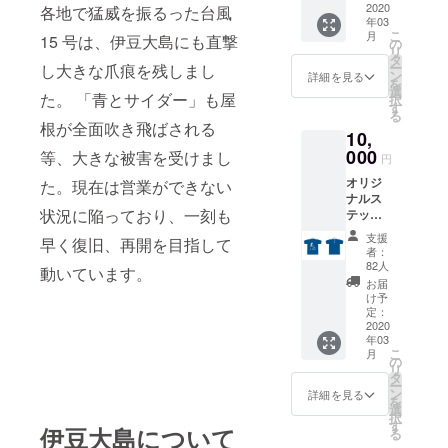
2020
各地で猛威を振るった台風
2020年
もって島の
年03
7月まで
こ
月
15 号は、伊豆大島にも直撃
魅力を伝え
実施）
の
リ
タ
られる』そ
ー
し大きな爪痕を残しまし
ン
詳細を見る
を
んな人たち
選
た。 「青とサイダー」も屋
択
す
とつながり
る
根が全面吹き飛ばされる
協力し合い
10,
ながら、島
000
等、大きな被害を受けまし
円
の現状に見
オリジ
た。現在は営業ができない
合ったコン
ナルス
状況に陥っており、一刻も
テッ
セプトを探
カー、
支援
り、持続可
早く復旧、再開を目指して
オリジ
者：
能な島の社
ナルT
82人
動いています。
シャ
会を考えつ
お届
ツ、感
け予
つ、次代を
謝メー
定：
ル、状
2020
担う若者が
年03
況報告
興味を抱き
こ
月
（月2
の
リ
介入するよ
回、
タ
ー
2020年
ン
うな仕掛け
詳細を見る
を
7月まで
選
や仕組みづ
択
実施）
す
伊豆大島について
る
くりに取り