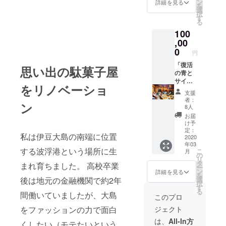
（日程
7月まで
ン
詳細を見る
を
要相
実施）
選
択
談、宿
※支援
す
る
泊費・
時、必
100
島内ガ
ず備考
イド費
,00
欄に施
以外自
設内に
0
円
己負
掲示す
担）、
「復活
るご希
思い出の駄菓子屋
オリジ
の青と
望のお
ナルT
サイ
名前を
をリノベーショ
シャ
ダー」
ご記入
支援
ツ、オ
の１年
くださ
者：
ン
リジナ
間ペア
い。 ※
8人
ルス
宿泊券
宿泊券
お届
テッ
（連続
の有効
け予
カー、
は３泊
期限：
定：
私は伊豆大島の南端に位置
感謝
まで、
2020
2021年
年03
メー
日程要
3月まで
する波浮港という場所に生
こ
月
ル、状
相談、
の
リ
況報告
宿泊費
タ
まれ育ちました。 高校卒業
ー
（月2
以外自
ン
詳細を見る
を
回、
己負
後は地元の金融機関で約2年
選
択
2020年
担）、
す
る
間働いていましたが、大島
7月まで
支援者
このプロ
実施）
様氏名
をファッションの力で面白
ジェクト
※支援
施設内
時、必
掲示、
は、
All-In方
くしたい（モテたいという