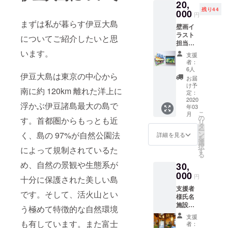
20,
組んでいま
残り44
000
円
す。
まずは私が暮らす伊豆大島
壁画イ
ラスト
についてご紹介したいと思
担当し
てくれ
います。
支援
た
者：
shiikisa
6人
伊豆大島は東京の中心から
ikoポス
お届
トカー
け予
南に約 120km 離れた洋上に
ド、オ
定：
リジナ
2020
浮かぶ伊豆諸島最大の島で
年03
ルス
こ
月
テッ
の
す。首都圏からもっとも近
リ
カー、
タ
ー
オリジ
く、島の 97%が自然公園法
ン
詳細を見る
を
ナルT
選
択
によって規制されているた
シャ
す
る
ツ、感
め、自然の景観や生態系が
30,
謝メー
ル、状
000
円
十分に保護された美しい島
況報告
支援者
（月2
です。そして、活火山とい
様氏名
回、
施設内
2020年
う極めて特徴的な自然環境
掲示、
7月まで
支援
「復活
実施）
も有しています。また富士
者：