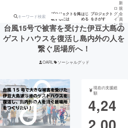
新
ロ
規
グ
会
プロジェクトを掲
はじ
プロジェクト
/
載するには
める
をさがす
イ
員
ン
登
台風15号で被害を受けた伊豆大島の
録
ゲストハウスを復活し島内外の人を
繋ぐ居場所へ！
人気のプロ
注目のリ
注目の新着プロ
募集終了が近いプ
もうすぐ公開
ジェクト
ターン
ジェクト
ロジェクト
されます
OARL
ソーシャルグッド
アート・写真
音楽
現在の支援総
テクノロジー・ガジェット
ゲーム・サ
額
4,24
映像・映画
書籍・雑誌
2,00
ビジネス・起業
チャレンジ