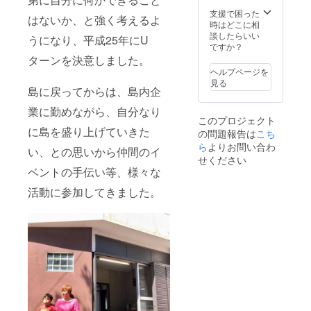
時、必
ず備考
支援で困った
はないか、と強く考えるよ
欄に施
時はどこに相
設内に
談したらいい
うになり、平成25年にU
掲示す
ですか？
るご希
ターンを決意しました。
望のお
ヘルプページを
名前を
見る
ご記入
島に戻ってからは、島内企
くださ
業に勤めながら、自分なり
い ※宿
このプロジェクト
泊券の
に島を盛り上げていきた
の問題報告は
こち
有効期
限：
ら
よりお問い合わ
い、との思いから仲間のイ
2021年
せください
3月まで
ベントの手伝い等、様々な
活動に参加してきました。