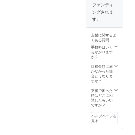
より高い
ファンディ
ハードルを
ングされま
めざしてい
す。
く。それが
小野瀬グ
支援に関するよ
ループの風
くある質問
土なので
手数料はいく
す。
らかかります
か？
目標金額に届
こうした
かなかった場
合どうなりま
当社の考え
すか？
を実践し、
実現してい
支援で困った
時はどこに相
くのは、言
談したらいい
うまでもな
ですか？
く社員一人
ヘルプページを
ひとりの力
見る
です。会社
の指針とな