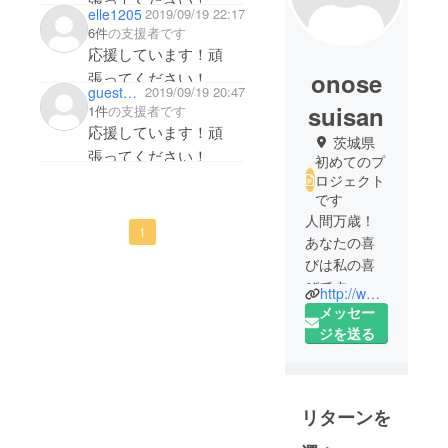
elle1205
2019/09/19 22:17
6件
の支援者です
応援しています！頑
onose
張ってください！
gueste82123ce18
2019/09/19 20:47
suisan
1件
の支援者です
応援しています！頑
茨城県
張ってください！
初めてのプ
ロジェクト
です
人間万歳！
1
あなたの喜
びは私の喜
びです。
http://www.onose.jp/
メッセー
私たちは、
ジを送る
安心・安全
でおいしい
「食」づく
リターンを
り取り組ん
でいます。