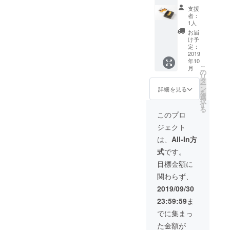
タ５枚
支援
発に取り組
入 ５
者：
んできまし
箱お送
1人
りしま
た。これま
お届
す。
け予
で築き上げ
定：
2019
たお客様か
年10
らの支持と
こ
月
の
リ
信頼をバネ
タ
ー
ン
にさらなる
詳細を見る
を
選
挑戦へ。地
択
す
る
元生産者と
このプロ
の連携のも
ジェクト
と安心、安
は、
All-In方
全でおいし
式
です。
い「食」の
目標金額に
開発と提供
関わらず、
を進めてま
2019/09/30
いります。
23:59:59
ま
つねに現状
でに集まっ
を満足する
ことなく、
た金額が