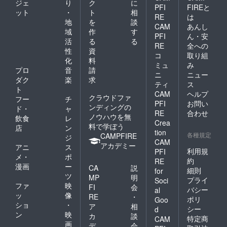
ジェ
り
ク
に
一層のご支
PFI
FIREと
ット
・
ト
相
援、ご愛顧
RE
は
地
を
談
CAM
あんし
を賜ります
域
作
す
PFI
ん・安
ようお願い
活
る
る
RE
全への
申し上げま
性
資
コ
取り組
化
料
ミュ
み
プロ
音
請
ニ
ニュー
ダク
楽
求
ティ
ス
ト
CAM
ヘルプ
クラウドファ
フー
チ
PFI
お問い
ンディングの
ド・
ャ
RE
合わせ
ノウハウを無
飲食
レ
Crea
料で学ぼう
店
ン
tion
各種規定
CAMPFIRE
ジ
CAM
アカデミー
アニ
ス
利用規
PFI
メ・
ポ
約
RE
漫画
ー
CA
説
細則
for
ツ
MP
明
プライ
Soci
ファ
映
FI
会
バシー
al
ッ
像
RE
・
ポリ
Goo
ショ
・
ア
相
シー
d
ン
映
カ
談
特定商
CAM
画
デ
会