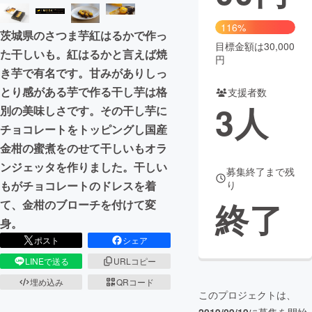
まちづくり・地域活性化
116%
茨城県のさつま芋紅はるかで作っ
目標金額は30,000
た干しいも。紅はるかと言えば焼
円
CAMPFIRE for Social Good
CAMPFIRE Creation
き芋で有名です。甘みがありしっ
CAMPFIREふるさと納税
machi-ya
コミュニティ
とり感がある芋で作る干し芋は格
支援者数
3
人
別の美味しさです。その干し芋に
チョコレートをトッピングし国産
金柑の蜜煮をのせて干しいもオラ
ンジェッタを作りました。干しい
募集終了まで残
もがチョコレートのドレスを着
り
終了
て、金柑のブローチを付けて変
身。
ポスト
シェア
LINEで送る
URLコピー
埋め込み
QRコード
このプロジェクトは、