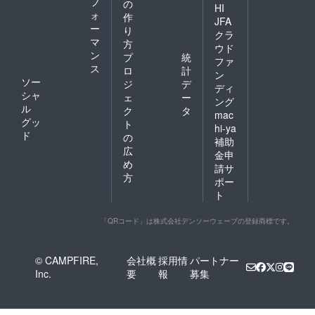
フ
の
HI
ォ
作
JFA
ー
り
クラ
マ
方
ウド
ン
プ
統
ファ
ス
ロ
計
ン
ソー
ジ
デ
ディ
シャ
ェ
ー
ング
ル
ク
タ
mac
グッ
ト
hi-ya
ド
の
補助
広
金申
め
請サ
方
ポー
ト
「QRコード」は株式会社デンソーウェーブの登録商標です。
© CAMPFIRE,
会社概
採用情
パートナー
Inc.
要
報
募集