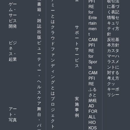
取引法
PFI
ゲー
書
ミ
に基づ
RE
ム・
籍
ー
く表記
for
サー
・
と
情報セ
Ente
ビス
雑
は
キュリ
rtain
開発
誌
ク
サ
ティ方
men
出
ラ
ポ
針
t
版
ウ
ー
反社基
CAM
ビジ
ビ
ド
ト
本方針
PFI
ネ
ュ
フ
サ
カスタ
RE
ス・
ー
ァ
ー
マーハ
for
起業
テ
ン
ビ
ラスメ
Spor
ィ
デ
ス
ントに
ts
ー
ィ
対する
CAM
・
ン
考え方
PFI
ヘ
グ
クッ
RE
ル
と
キーポ
ふる
ス
は
リシー
さと
ケ
プ
実
納税
ア
ロ
施
AD
アー
舞
ジ
事
FOR
ト・
台
ェ
例
ALL
写真
・
ク
HIO
パ
ト
KOS