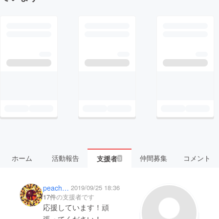
ホーム
活動報告
仲間募集
コメント
支援者
3
peachcafem
2019/09/25 18:36
17件
の支援者です
応援しています！頑
張ってください！