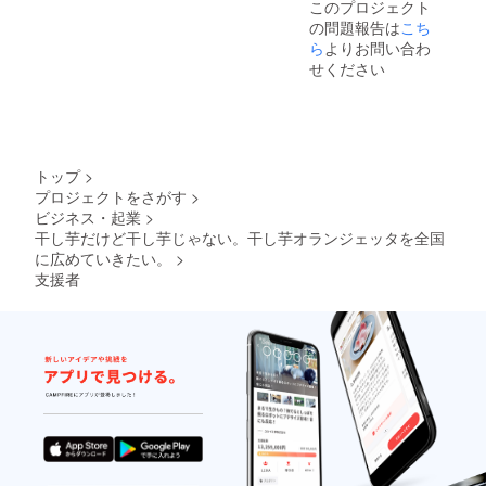
る考え方
このプロジェクト
の問題報告は
こち
「小野瀬
ら
よりお問い合わ
フィロソフ
せください
イ」のも
と、社員の
幸せとお客
様の喜びを
第一に考え
トップ
>
た経営を実
プロジェクトをさがす
>
ビジネス・起業
>
践してまい
干し芋だけど干し芋じゃない。干し芋オランジェッタを全国
ります。利
に広めていきたい。
>
益拡大では
支援者
なく、社
員・お客様
双方向の幸
せに基づく
「繁栄」こ
そ小野瀬グ
ループの目
指す姿で
す。