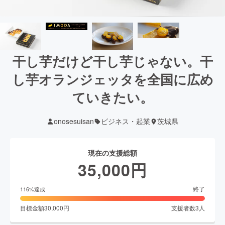
干し芋だけど干し芋じゃない。干
し芋オランジェッタを全国に広め
ていきたい。
onosesuisan
ビジネス・起業
茨城県
現在の支援総額
35,000
円
終了
116
%達成
目標金額
30,000
円
支援者数
3
人