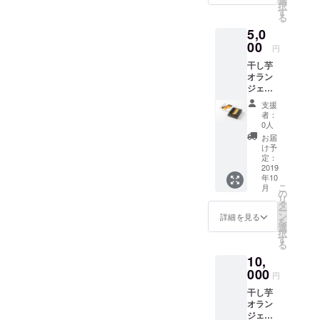
選
す」を経営
択
す
る
理念に、皆
5,0
様に感動、
00
円
共感してい
干し芋
ただける
オラン
フードサー
ジェッ
ビスの創造
タ5枚
支援
入 ２
に邁進して
者：
箱お送
0人
まいりまし
りしま
お届
た。「飲食
す。
け予
定：
業は人の健
2019
康を支える
年10
こ
月
崇高な仕
の
リ
タ
事」それを
ー
ン
詳細を見る
を
誰よりも強
選
択
す
く心に留
る
め、私たち
10,
は長年にわ
000
円
たり高品質
干し芋
な食材の確
オラン
ジェッ
保と商品開