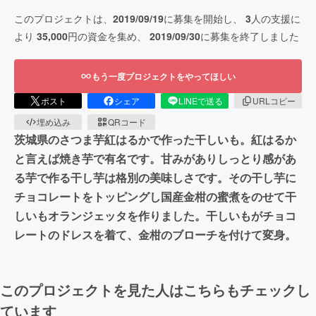
このプロジェクトは、
2019/09/19
に募集を開始し、
3
人の支援に
より
35,000
円の資金を集め、
2019/09/30
に募集を終了しました
もう一度プロジェクトをやってほしい
ポスト
シェア
LINEで送る
URLコピー
埋め込み
QRコード
茨城県のさつま芋紅はるかで作った干しいも。紅はるか
と言えば焼き芋で有名です。甘みがありしっとり感があ
る芋で作る干し芋は格別の美味しさです。その干し芋に
チョコレートをトッピングし国産金柑の蜜煮をのせて干
しいもオランジェッタを作りました。干しいもがチョコ
レートのドレスを着て、金柑のブローチを付けて変身。
このプロジェクトを見た人はこちらもチェックし
ています