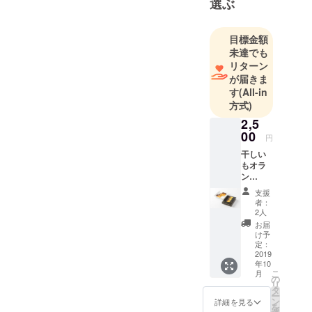
選ぶ
人を良く
目標金額
すると書い
未達でも
て「食」。
リターン
おいしさは
が届きま
もちろん健
す
(All-in
康への配慮
方式)
がなければ
2,5
本当の意味
00
円
での豊かな
干しい
食文化を築
もオラ
ン
くことはで
ジェッ
きません。
支援
タ5個
者：
創業以来、
入 1箱
2人
を送り
小野瀬グ
お届
ます。
け予
ループは
定：
「人間万
2019
年10
歳！あなた
こ
月
の
リ
の喜びは私
タ
ー
の喜びで
ン
詳細を見る
を