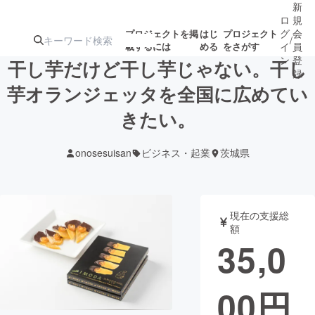
新
ロ
規
グ
会
プロジェクトを掲
はじ
プロジェクト
/
載するには
める
をさがす
イ
員
ン
登
干し芋だけど干し芋じゃない。干し
録
芋オランジェッタを全国に広めてい
きたい。
人気のプロ
注目のリ
注目の新着プロ
募集終了が近いプ
もうすぐ公開
ジェクト
ターン
ジェクト
ロジェクト
されます
onosesuisan
ビジネス・起業
茨城県
アート・写真
音楽
現在の支援総
テクノロジー・ガジェット
ゲーム・サ
額
35,0
映像・映画
書籍・雑誌
00
円
ビジネス・起業
チャレンジ