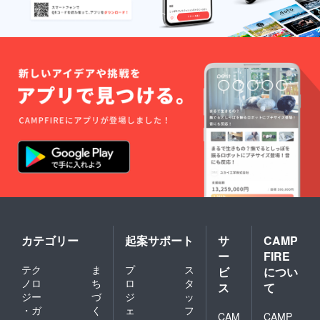
脈々と受け
継がれる創
業の情熱と
理念。それ
をより確か
なカタチと
するため
に、私たち
はこれから
も「全員経
営」をモッ
トーに全社
一丸となっ
てフード
サービスの
カテゴリー
起案サポート
サ
CAMP
探求に努
ー
FIRE
め、皆様の
テク
ま
プ
ス
ビ
につい
ご期待にお
ノロ
ち
ロ
タ
ス
て
応えしてま
ジー
づ
ジ
ッ
・ガ
く
ェ
フ
いります。
CAM
CAMP