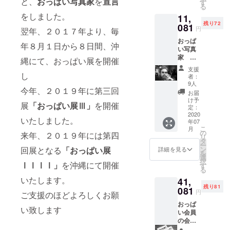
と、
おっぱい写真家
を
宣言
ります
枚（サ
す
る
「おっ
イズＸ
をしました。
11,
ぱい
Ｓ～Ｘ
残り72
展」に
081
ＸＸｌ
円
翌年、２０１７年より、毎
一年に
より選
おっぱ
一日、
べま
年８月１日から８日間、沖
い写真
無料に
す） お
家
てご入
好きな
縄にて、おっぱい展を開催
Riki
場でき
スポン
支援
yaman
し
るおっ
サー名
者：
ekoが
ぱい会
をお決
9人
今年、２０１９年に第三回
沖縄本
員証に
めいた
お届
島内に
なりま
だき
け予
展
「おっぱい展Ⅲ」
を開催
て、あ
す。 一
定：
おっぱ
なたの
2020
年に二
い展会
いたしました。
年07
お写真
回目以
場に掲
こ
月
をお撮
降御越
の
示いた
来年、２０１９年には第四
リ
り致し
しの場
タ
します
ー
ます
合はチ
回展となる
「おっぱい展
ン
お送り
詳細を見る
を
プロ
ケット
選
いたし
択
ⅠⅠⅠⅠ」
を沖縄にて開催
フィー
の半額
す
ます
る
ル写
にてご
いたします。
41,
真、
入場で
残り81
ジャケ
081
きま
円
ご支援のほどよろしくお願
写、
す。
おっぱ
アー
おっぱ
い致します
い会員
写、
い美術
の会員
ヌー
館に移
証をお
ド、ラ