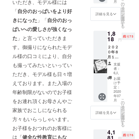
いただき、モデル様には
こ
月
縄にこ
方でも
の
リ
御越し
おっぱ
タ
「
自分のおっぱいをより好
ー
になら
い展を
ン
詳細を見る
を
れるこ
応援い
選
きになった
」「
自分のおっ
択
とが大
ただけ
す
る
変な場
るリ
ぱいへの愛しさが強くなっ
合もあ
1,8
ターン
ると考
残り75
た
」と言っていただきま
になり
18
円
え、 ２
ます。
す。御撮りになられたモデ
０２４
２０２
直筆の
年に行
０年８
感謝の
ル様の口コミにより、自分
うおっ
月１日~
意とと
ぱい展
１０月
もに
も撮ってみたいといってい
支援
の第９
２０日
おっぱ
者：
回展期
まで開
いロ
6人
ただき、モデル様も日々増
間中ま
催いた
ゴ ピ
お届
で有効
します
えております。また入場の
ンバッ
け予
となる
「おっ
ヂを一
定：
年齢制限がないのでお子様
特別一
ぱい展
2020
個お送
年07
日チ
ⅠⅠⅠ
りいた
こ
をお連れ頂くお母さんやご
月
ケット
Ⅰ」の
します
の
リ
を 一枚
一日チ
タ
家族でおこしになられる
ー
お送り
ケット
ン
詳細を見る
を
いたし
と （遠
選
方々もいらっしゃいます。
択
ます。
方より
す
る
のご支
お子様をおつれのお客様に
4,1
援を考
残り76
は「
健全な性教育にもな
え２０
81
円