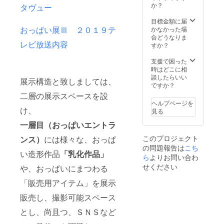
希望の
なり 有
二人の
掲示い
か？
タヴュー
方でし
料開催
お連れ
たしま
たら
の場合
様を入
す。 ス
目標金額に届
おっぱ
は入場
場無料
ポン
おっぱい展Ⅲ ２０１９テ
かなかった場
い展期
料の
にて御
サー名
合どうなりま
レビ放送内容
間中に
８．
同行入
は本名
すか？
「おっ
１％を
場でき
である
ぱい対
別途頂
ま
必要は
支援で困った
談」を
きます
す
ありま
時はどこに相
設けま
開催ご
また
せん 他
談したらいい
展示構造と致しましては、
して ゲ
希望日
おっぱ
の方を
ですか？
スト様
は三ヶ
いギャ
不快に
二層の展示スペースを設
として
月前に
ラリー
思わせ
ヘルプページを
イベン
はご提
にて
るよう
け、
見る
トを行
示くだ
名誉ス
なお名
います
さい
ポン
一層目（おっぱいエントラ
前は御
スポン
おっぱ
サーと
使用い
このプロジェクト
ンス）
には様々な、おっぱ
サー名
い展
して
ただけ
の問題報告は
こち
は実名
ⅠⅠⅠ
生涯
ません
い造形作品
「乳化作品」
である
Ⅰ開催
名を残
ら
よりお問い合わ
任意で
必要は
中の開
します
ありま
せください
や、おっぱいにまつわる
ござい
催は出
すので
ません
来ませ
掲載を
「販売用アイテム」を展示
支援時
んので
（おっ
お断り
に必ず
８月１
ぱい美
販売し、撮影可能スペース
いただ
ご希望
日～１
術館が
くこと
とし、尚且つ、ＳＮＳなど
のスポ
０月２
出来た
も可能
ンサー
０をは
場合、
です 掲