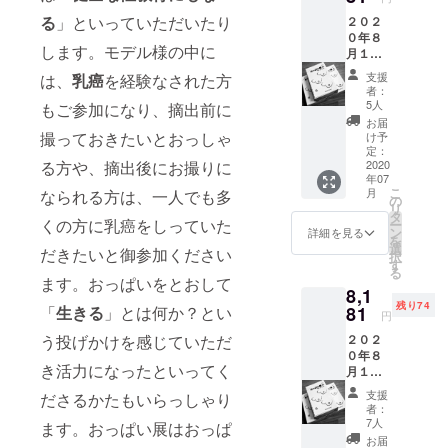
２４年
る
」といっていただいたり
２０２
まで有
０年８
効にい
します。モデル様の中に
月１日
たしま
～１０
す）
支援
は、
乳癌
を経験なされた方
月２０
おっぱ
者：
日まで
い展の
5人
もご参加になり、摘出前に
開催い
ために
お届
たしま
創りま
撮っておきたいとおっしゃ
け予
す
した 一
定：
る方や、摘出後にお撮りに
「おっ
2020
曲乳魂
年07
ぱい展
「おっ
こ
月
なられる方は、一人でも多
ⅠⅠⅠ
ぱいの
の
リ
Ⅰ」の
うた」
タ
くの方に乳癌をしっていた
ー
一日チ
一枚を
ン
詳細を見る
を
ケット
お送り
選
だきたいと御参加ください
択
一枚と
いたし
す
る
おっぱ
ます
ます。おっぱいをとおして
8,1
いＴ
残り74
シャ
「
生きる
」とは何か？とい
81
円
ツ 白
う投げかけを感じていただ
２０２
生地×黒
０年８
デザイ
き活力になったといってく
月１日
ンを一
～１０
枚（サ
支援
ださるかたもいらっしゃり
月２０
イズＸ
者：
日まで
Ｓ～Ｘ
7人
ます。おっぱい展はおっぱ
開催い
ＸＸｌ
お届