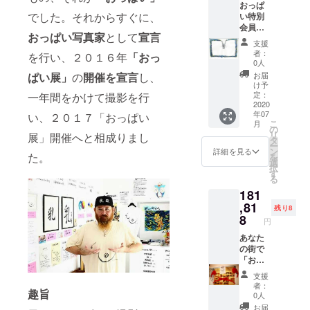
おっぱ
一日、
おっぱ
ために
でした。それからすぐに、
い特別
無料に
い美術
つくり
会員
てご入
館に移
ました
おっぱい写真家
として
宣言
（ｖｉ
場でき
行しま
一曲乳
支援
ｐ）に
るおっ
しても
魂ソン
者：
を行い、２０１６年
「おっ
認定し
ぱい会
お使い
0人
グ
おっぱ
員証に
いただ
ぱい展」
の
開催を
宣言
し、
「おっ
お届
い展の
なりま
けま
け予
ぱいの
入場料
す。 一
定：
一年間をかけて撮影を行
す。 今
うた」
が永年
2020
年に二
後の展
を一枚
年07
い、２０１７「おっぱい
無料に
回目以
開によ
と おっ
こ
月
なる永
降御越
の
り、会
ぱいＴ
リ
展」開催へと相成りまし
年フ
しの場
タ
員の優
シャ
ー
リーパ
合はチ
ン
待が生
詳細を見る
ツ 白
た。
を
スをお
ケット
選
まれる
生地×黒
択
送りし
の半額
す
ことが
デザイ
る
ます
にてご
ござい
ンを一
181
入場で
ます。
枚（サ
（おっ
,81
きま
沖縄に
イズＸ
残り8
ぱい展
す。
8
て おっ
Ｓ～Ｘ
円
がある
おっぱ
ぱい展
ＸＸｌ
限り）
あなた
い美術
が開催
より選
の街で
館に移
してい
べま
(おっぱ
「おっ
行しま
ない時
す） ス
い美術
ぱい
しても
期に ２
ポン
支援
館が出
展」を
お使い
０２０
サー名
者：
趣旨
来た場
おこな
いただ
年１１
0人
掲載権
合、美
います
けま
月～７
利（任
お届