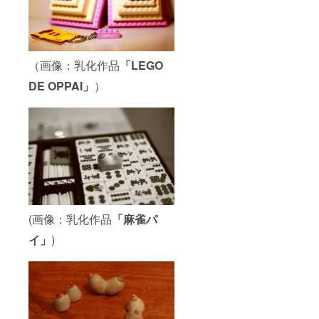
にのっ
せん。
とり名
おっぱ
誉会員
い展に
を取り
ために
下げさ
つくり
せてい
ました
（画像：乳化作品
「LEGO
ただく
一曲乳
DE OPPAI」
）
ことが
魂ソン
ござい
グ
ます
「おっ
ぱいの
うた」
を一枚
と おっ
ぱいＴ
シャ
ツ 白
生地×黒
デザイ
(画像：乳化作品
「麻雀パ
ンを一
枚（サ
イ」
)
イズＸ
Ｓ～Ｘ
ＸＸｌ
より選
べま
す）
おっぱ