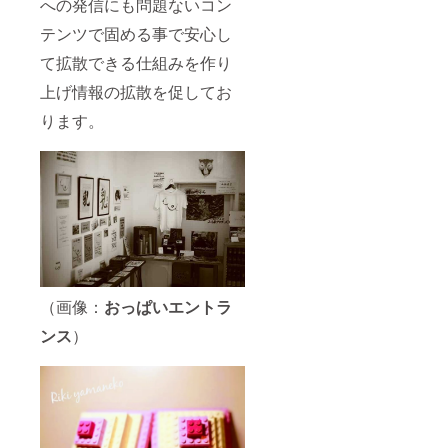
への発信にも問題ないコン
名を備
ずされ
美術館
載をご
考欄に
てくだ
へも名
希望な
テンツで固める事で安心し
ご記入
さい １
を残し
される
くださ
１月上
ます）
方は必
て拡散できる仕組みを作り
い 著し
旬より
名誉ス
ず支援
く他人
７月中
ポン
時に備
上げ情報の拡散を促してお
に不快
頃にか
サーは
考欄に
ります。
を覚え
けて
途中譲
ご希望
させる
渡はで
のスポ
お名前
きませ
ンサー
は御使
んが 支
名をご
用出来
援時に
記入く
ません
お申し
ださい
おっぱ
付けい
い展や
ただけ
モデル
ますと
様、関
贈与は
係者様
可能で
への迷
す おっ
（画像：
おっぱいエントラ
惑行
ぱい好
為、犯
きな大
ンス
）
罪行為
切な方
などを
への最
行った
高のプ
場合に
レゼン
は コン
トとな
プライ
るかも
アンス
知れま