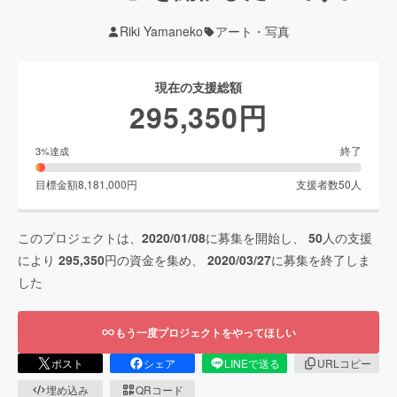
Riki Yamaneko
アート・写真
現在の支援総額
295,350
円
終了
3
%達成
目標金額
8,181,000
円
支援者数
50
人
このプロジェクトは、
2020/01/08
に募集を開始し、
50
人の支援
により
295,350
円の資金を集め、
2020/03/27
に募集を終了しま
した
もう一度プロジェクトをやってほしい
ポスト
シェア
LINEで送る
URLコピー
埋め込み
QRコード