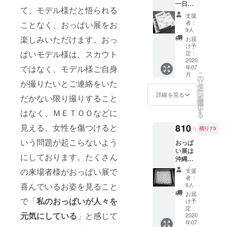
一日チ
て、モデル様だと悟られる
ケット
支援
を一枚
者：
ことなく、おっぱい展をお
お送り
9人
いたし
楽しみいただけます。おっ
お届
ます。
け予
２０２
ぱいモデル様は、スカウト
定：
０年８
2020
ではなく、モデル様ご自身
年07
月１日~
こ
月
１０月
の
が撮りたいとご連絡をいた
リ
２０日
タ
ー
まで８
ン
詳細を見る
だかない限り撮りすること
を
１日
選
択
間 沖
す
はなく、ＭＥＴＯＯなどに
る
縄にて
開催い
見える、女性を傷つけると
810
円
残り75
たしま
いう問題が起こらないよう
す
おっぱ
「おっ
い展は
にしております。たくさん
ぱい展
沖縄で
ⅠⅠⅠ
の開催
の来場者様がおっぱい展で
支援
Ⅰ」の
になり
者：
一日チ
ます
喜んでいるお姿を見ること
6人
ケット
おっぱ
お届
になり
い展に
で「
私のおっぱいが人々を
け予
ますが
は御越
定：
元気にしている
」と感じて
県外の
しにな
2020
方が沖
年07
れない