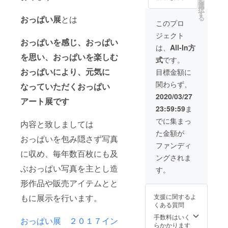
を
を残し
撮影禁
パスを
ンを一
選
ら 一日
いいた
択
ます）
止ゾー
お送り
枚（サ
す
×８日で
だけま
る
おっぱい展
とは
特別ス
ンと撮
します
イズＸ
もかま
このプロ
せん）
ポン
影可能
Ｓ～Ｘ
いませ
おっぱ
ジェクト
サーは
ゾーン
（おっ
ＸＸｌ
ん。
い展に
おっぱいを感じ、おっぱい
途中譲
とに区
ぱい展
より選
（原則
は、
All-In方
て販売
渡はで
切らせ
がある
べま
３ヶ月
してお
を思い、おっぱいを楽しむ
式
です。
きませ
ていた
限り）
す）
前のご
ります
んが 支
だきま
おっぱ
おっぱいにより、元気に
予約を
目標金額に
おっぱ
援時に
す なお
(おっぱ
い写真
おねが
い作品
関わらず、
お申し
会場費
い美術
なっていただくおっぱい
作品一
いいた
一枚４
付けい
は別途
館が出
枚４１
しま
2020/03/27
１０８
アート展です
ただけ
ご負担
来た場
０８１
す） 違
１円を
23:59:59
ま
ますと
お願い
合、美
円を１
法、不
一枚差
初回贈
致しま
術館の
点差し
法、条
でに集まっ
し上げ
内容と致しましては
与は可
す 開催
永年フ
上げま
例違反
ます
た金額が
能です
期間と
リーパ
す スポ
など、
（御越
おっぱいを包み隠さず写真
おっぱ
は別途
スへと
ンサー
法に触
ファンディ
しにな
い好き
搬入日
振り換
名掲載
れるい
に収め、毎年数百枚にも及
られる
ングされま
な大切
一日、
え致し
権利と
イベン
方は会
な方へ
搬出日
ます)
ぶおっぱい写真を主とし造
して
トは開
す。
場にて
の最高
一日を
おっぱ
（任
催でき
お選び
形作品や販売アイテムとと
のプレ
設けて
い名誉
意）
ません
いただ
ゼント
くださ
会員様
おっぱ
けま
支援に関するよ
もに展示を行います。
となる
い 無料
は
いギャ
す）
くある質問
かも知
開催の
ラリー
れませ
場合の
一日に
にてお
手数料はいく
おっぱい展 ２０１７イン
ん。 ご
金額に
つきお
名前を
らかかります