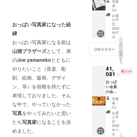
行しま
支援
名前を
イブ写
しても
者：
お入れ
真 記念
お使い
0人
して一
写真な
いただ
お届
枚お送
ど、ご
けま
け予
おっぱい写真家になった経
りいた
希望の
定：
す。 今
します
2020
写真を
後の展
緯
年07
一年に
お撮り
開によ
こ
月
一度、
し デー
の
り、会
おっぱい写真家になる前は
リ
沖縄に
タを５
タ
員の優
ー
て開催
枚差し
ン
待が生
詳細を見る
山猫ブラザーズ
として、弟
を
してお
上げま
選
まれる
択
ります
す 撮影
す
の
Joe yamaneko
とともに
ことが
る
「おっ
時間３
ござい
41,
ぱい
やりたいこと（音楽、彫
時間く
ます。
残り18
展」に
081
らいに
お名前
円
刻、絵画、版画、デザイ
一年に
なりま
は本名
おっぱ
一日、
す。 ス
である
ン、等）を垣根を持たずに
い会員
無料に
ケ
必要は
の会員
てご入
ジュー
ござい
表現しておりました。そん
証をお
場でき
ルに関
ません
支援
名前を
るおっ
しまし
支援時
者：
な中で、やっていなかった
お入れ
ぱい会
て、御
0人
に備考
して一
員証に
写真
をやってみたいと思い
調整を
欄にご
お届
枚お送
なりま
させて
け予
記入く
りいた
たち
写真家
になることを決
す。 一
定：
いただ
ださい
します
2020
年に二
き撮影
めました。
年11
一年に
回目以
を行い
こ
月
一度、
降御越
の
ます。