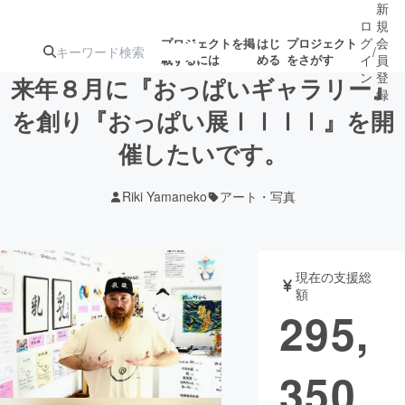
新
ロ
規
グ
会
プロジェクトを掲
はじ
プロジェクト
/
載するには
める
をさがす
イ
員
ン
登
来年８月に『おっぱいギャラリー』
録
を創り『おっぱい展ⅠⅠⅠⅠ』を開
催したいです。
人気のプロ
注目のリ
注目の新着プロ
募集終了が近いプ
もうすぐ公開
ジェクト
ターン
ジェクト
ロジェクト
されます
Riki Yamaneko
アート・写真
アート・写真
音楽
現在の支援総
テクノロジー・ガジェット
ゲーム・サ
額
295,
映像・映画
書籍・雑誌
350
ビジネス・起業
チャレンジ