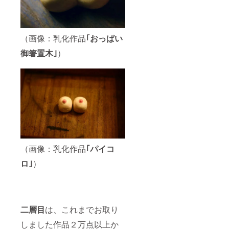
月～７
月中旬
２０２
２年１
１月～
（画像：乳化作品
｢おっぱい
７月中
御箸置木｣
）
旬 まで
の間で
おっぱ
いギャ
ラリー
を使っ
ていた
だき個
展をし
ていた
だけま
す。 搬
（画像：乳化作品
｢パイコ
入搬出
日込み
ロ｣
）
８日間
単発イ
ベント
でした
ら 一日
二層目
は、これまでお取り
×８日で
もかま
しました作品２万点以上か
いませ