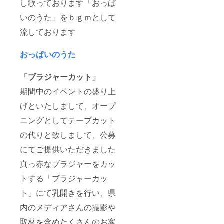
し歌っております「おっぱ
様への
迷惑行
いのうた」をｂｇｍとして
為、犯
罪行為
流しております
などを
行った
場合に
おっぱいのうた
は コン
プライ
「ブラジャーカット」
アンス
にのっ
期間中のイベントの盛り上
とり名
誉会員
げといたしまして、オープ
を取り
下げさ
ニングとしてテープカット
せてい
ただく
の代りと致しまして、公募
ことが
ござい
にてご提供いただきました
ます
真っ赤なブラジャーをカッ
トする「ブラジャーカッ
ト」にて乳開きを行い、県
内のメディアさんの撮影や
取材を含めたくさんのお客