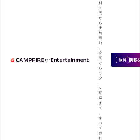
料
0
円
か
ら
実
施
可
能
。
企
画
掲載
無料
か
ら
リ
タ
ー
ン
配
送
ま
で
、
す
べ
て
お
任