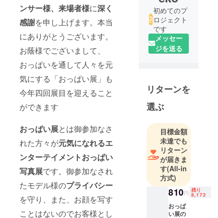
ンサー様、来場者様
に
深く
初めてのプ
ロジェクト
感謝
を申し上げます。本当
です
にありがとうございます。
メッセー
ジを送る
お蔭様でございまして、
おっぱいを通して人々を元
気にする「おっぱい展」も
リターンを
今年四回展目を迎えること
選ぶ
ができます
おっぱい展
とは御参加なさ
目標金額
未達でも
れた方々が
元気になれるエ
リターン
ンターテイメントおっぱい
が届きま
す
(All-in
写真展
です。御参加なされ
方式)
たモデル様の
プライバシー
810
残り
円
8,172
を守り、また、お顔を写す
おっぱ
ことはないのでお客様とし
い展の