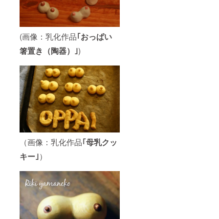
い写真
作品一
枚４１
０８１
円を８
(画像：乳化作品
｢おっぱい
点差し
箸置き（陶器）｣
)
上げま
す おっ
ぱい
ギャラ
リー使
用権を
８日差
し上げ
ます 沖
縄にて
おっぱ
い展が
（画像：乳化作品
｢母乳クッ
開催し
ていな
キー｣
）
い時期
に ２０
２０年
１１月
～７月
中旬 ２
０２１
年１１