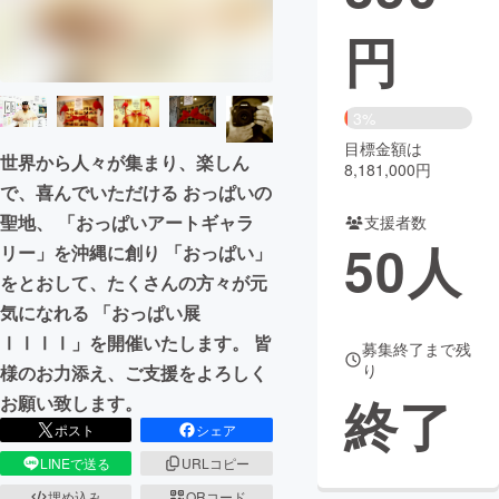
円
まちづくり・地域活性化
CAMPFIRE for Social Good
CAMPFIRE Creation
3%
CAMPFIREふるさと納税
machi-ya
コミュニティ
目標金額は
世界から人々が集まり、楽しん
8,181,000円
で、喜んでいただける おっぱいの
聖地、 「おっぱいアートギャラ
支援者数
50
人
リー」を沖縄に創り 「おっぱい」
をとおして、たくさんの方々が元
気になれる 「おっぱい展
ⅠⅠⅠⅠ」を開催いたします。 皆
募集終了まで残
り
様のお力添え、ご支援をよろしく
終了
お願い致します。
ポスト
シェア
LINEで送る
URLコピー
埋め込み
QRコード