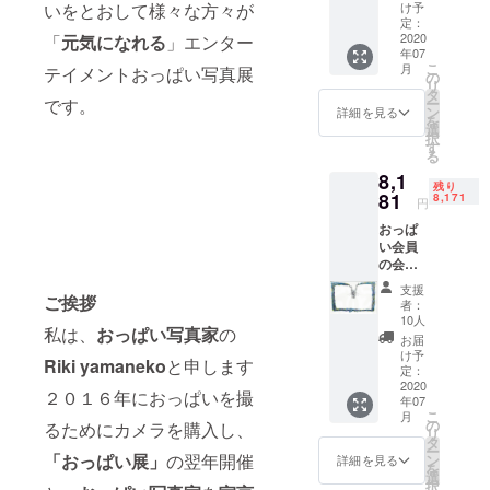
たしま
より選
いをとおして様々な方々が
け予
す
べま
定：
「おっ
2020
「
元気になれる
」エンター
す） お
年07
ぱい展
送りい
こ
月
テイメントおっぱい写真展
ⅠⅠⅠ
たしま
の
リ
Ⅰ」の
す
タ
です。
ー
一日チ
ン
詳細を見る
を
ケット
選
択
一枚と
す
る
おっぱ
8,1
い展の
残り
ために
81
8,171
円
つくり
おっぱ
ました
い会員
一曲乳
の会員
魂ソン
証をお
グ
支援
名前を
ご挨拶
「おっ
者：
お入れ
ぱいの
10人
私は、
おっぱい写真家
の
して一
うた」
お届
枚お送
を一枚
け予
Riki yamaneko
と申します
りいた
と おっ
定：
します
2020
ぱいＴ
２０１６年におっぱいを撮
年07
一年に
シャ
こ
月
一度、
ツ 白
の
るためにカメラを購入し、
リ
沖縄に
生地×黒
タ
ー
て開催
「おっぱい展」
の翌年開催
デザイ
ン
詳細を見る
を
してお
ンを一
選
択