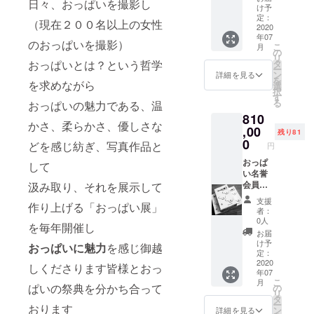
日々、おっぱいを撮影し
術館の
（日本
す。 今
月中旬
け予
意） お
永年フ
に限
後の展
定：
２０２
好きな
（現在２００名以上の女性
リーパ
る） 期
2020
開によ
１年１
スポン
年07
スへと
間は１
り、会
１月～
サー名
のおっぱいを撮影）
こ
月
振り換
日～８
員の優
の
７月中
をお決
リ
え致し
日間ご
待が生
タ
おっぱいとは？という哲学
旬 ２０
めいた
ー
ます) ま
希望の
まれる
ン
２２年
詳細を見る
だき
を
た おっ
日数で
を求めながら
ことが
選
１１月
おっぱ
択
ぱい
開催い
ござい
す
～７月
い展会
る
おっぱいの魅力である、温
ギャラ
たしま
ます。
中旬 ま
場に掲
810
リーに
す （輸
おっぱ
での間
示いた
かさ、柔らかさ、優しさな
て 特
送費、
,00
い展に
で おっ
します
残り81
別スポ
滞在
ために
0
ぱい
支援時
どを感じ紡ぎ、写真作品と
円
ンサー
費、宿
つくり
ギャラ
に必ず
とし
泊費、
おっぱ
ました
リーを
して
備考欄
て 生
交通
い名誉
一曲乳
使って
にご希
涯 名
費、制
会員
汲み取り、それを展示して
魂ソン
いただ
望のス
を残し
作費が
（ｖｖ
グ
き個展
ポン
支援
作り上げる「おっぱい展」
ます
内訳で
ｉｐ）
「おっ
をして
サー名
者：
す）
に認定
ぱいの
いただ
0人
をご記
を毎年開催し
おっぱ
し おっ
うた」
けま
入くだ
お届
（おっ
い展の
ぱい展
を一枚
す。 搬
け予
さい
おっぱいに魅力
を感じ御越
ぱい美
ポリ
期間中
と おっ
定：
入搬出
（他人
術館が
シーと
入場が
2020
ぱいＴ
日込み
しくださります皆様とおっ
に不快
年07
出来た
いたし
無料に
シャ
８日間
を与え
こ
月
場合、
まして
なりま
ツ 白
ぱいの祭典を分かち合って
の
単発イ
るよう
リ
美術館
会場内
す永年
生地×黒
タ
ベント
な名前
ー
おります
へも名
は完全
フリー
デザイ
ン
でした
詳細を見る
はお使