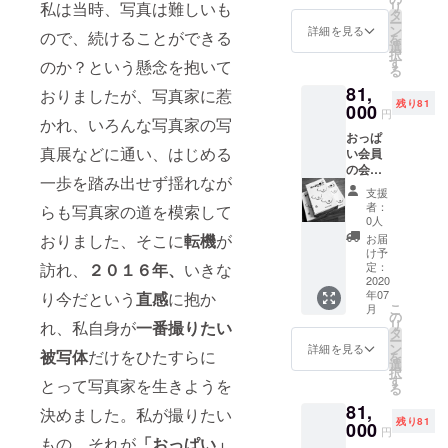
私は当時、写真は難しいも
リ
沖縄に
しの場
タ
掲載さ
ー
て開催
合はチ
ン
れてい
詳細を見る
ので、続けることができる
を
してお
ケット
選
る画像
択
ります
の半額
す
は実際
のか？という懸念を抱いて
る
「おっ
にてご
に私が
81,
ぱい
おりましたが、写真家に惹
入場で
おとり
残り81
展」に
000
きま
しまし
円
かれ、いろんな写真家の写
一年に
す。
た写真
おっぱ
一日、
おっぱ
作品に
真展などに通い、はじめる
い会員
無料に
い美術
なりま
の会員
てご入
館に移
す。
一歩を踏み出せず揺れなが
証をお
場でき
行しま
支援
名前を
るおっ
しても
者：
らも写真家の道を模索して
お入れ
ぱい会
お使い
0人
して一
員証に
いただ
おりました、そこに
転機
が
お届
枚お送
なりま
けま
け予
りいた
訪れ、
２０１６年、
いきな
す。 一
定：
す。 今
します
2020
年に二
後の展
年07
り今だという
直感
に抱か
一年に
回目以
開によ
こ
月
一度、
降御越
の
り、会
リ
れ、私自身が
一番撮りたい
沖縄に
しの場
タ
員の優
ー
て開催
合はチ
ン
待が生
詳細を見る
被写体
だけをひたすらに
を
してお
ケット
選
まれる
択
ります
の半額
す
ことが
とって写真家を生きようを
る
「おっ
にてご
ござい
81,
ぱい
入場で
決めました。私が撮りたい
ます。
残り81
展」に
000
きま
おっぱ
円
もの、それが
「おっぱい」
一年に
す。
い展に