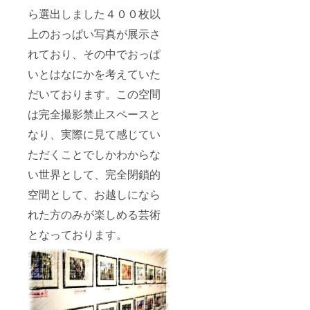
ん。
ら選出しました４００枚以
（原則
３ヶ月
上のおっぱい写真が展示さ
前のご
予約を
れており、その中でおっぱ
おねが
いいた
いとはなにかを考えていた
しま
だいております。この空間
す） 違
法、不
は完全撮影禁止スペースと
法、条
例違反
なり、実際に見て感じてい
など、
法に触
ただくことでしかわからな
れるい
イベン
い世界として、完全閉鎖的
トは開
空間として、お越しになら
催でき
ません
れた方のみが楽しめる芸術
ご希望
の方で
となっております。
したら
おっぱ
い展期
間中に
「おっ
ぱい対
談」を