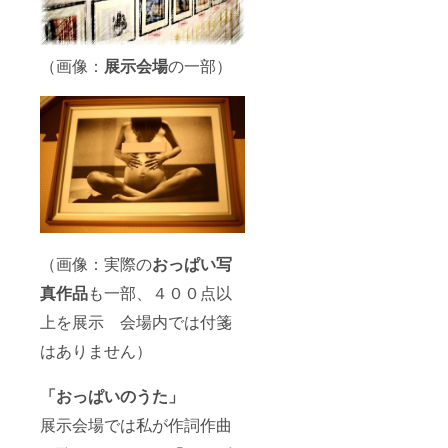
設けま
して ゲ
スト様
として
（画像：
展示会場
の一部）
イベン
トを行
います
スポン
サー名
は実名
である
必要は
ござい
ません
支援時
に必ず
（画像：実際の
おっぱい写
ご希望
のスポ
真作品
も一部、４００点以
ンサー
名を備
上を展示 会場内では付箋
考欄に
ご記入
はありません）
くださ
い おっ
ぱい展
「おっぱいのうた」
やモデ
展示会場では私が作詞作曲
ル様、
関係者