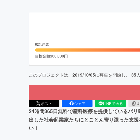
62
%達成
目標金額
300,000
円
このプロジェクトは、
2019/10/05
に募集を開始し、
35
ポスト
シェア
LINEで送る
U
24時間365日無料で産科医療を提供している
出した社会起業家たちにとことん寄り添った支援
い！