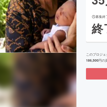
募集終
CAMPFIRE for Social Good
CAMPFIRE Creation
終
CAMPFIREふるさと納税
machi-ya
コミュニティ
このプロジェ
186,500
円の