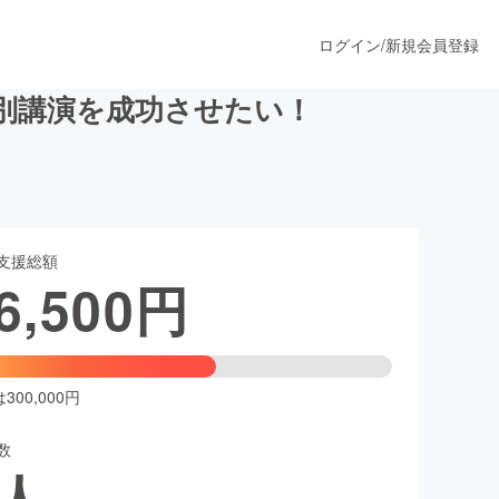
ログイン
/
新規会員登録
別講演を成功させたい！
うすぐ公開されます
支援総額
プロダクト
6,500
円
ファッション
スポーツ
00,000円
数
ア
ソーシャルグッド
人