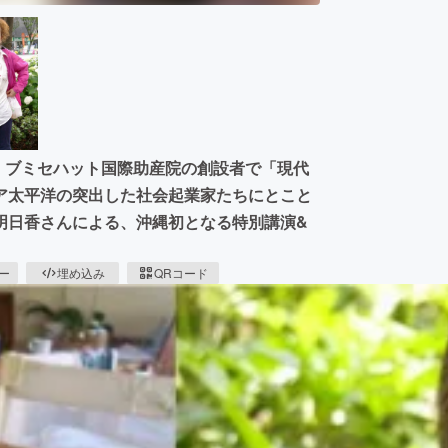
島・ブミセハット国際助産院の創設者で「現代
ア太平洋の突出した社会起業家たちにとこと
明日香さんによる、沖縄初となる特別講演&
ピー
埋め込み
QRコード