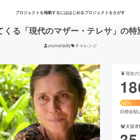
プロジェクトを掲載するには
はじめる
プロジェクトをさがす
ってくる「現代のマザー・テレサ」の特
urumanjolly
チャレンジ
注目のリターン
注目の新着プロジェクト
募集終了が近いプロジェクト
も
現在の
音楽
舞台・パフォーマンス
18
ゲーム・サービス開発
フード・飲食店
62%
書籍・雑誌出版
アニメ・漫画
目標金額は3
支援者
チャレンジ
ビューティー・ヘルスケ
35