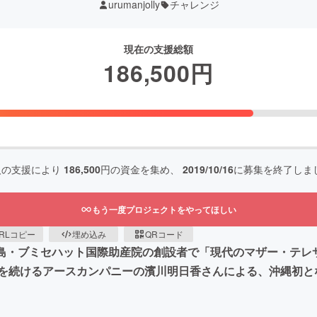
urumanjolly
チャレンジ
現在の支援総額
186,500
円
人の支援により
186,500
円の資金を集め、
2019/10/16
に募集を終了しま
もう一度プロジェクトをやってほしい
RLコピー
埋め込み
QRコード
バリ島・ブミセハット国際助産院の創設者で「現代のマザー・テ
を続けるアースカンパニーの濱川明日香さんによる、沖縄初と