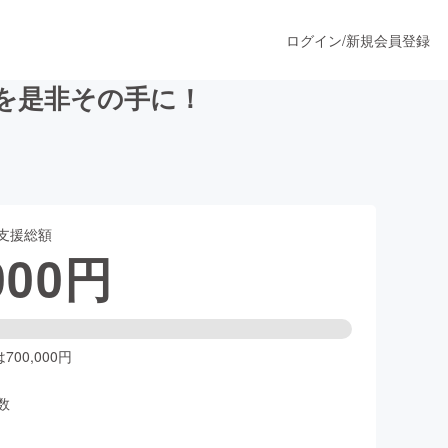
ログイン
/
新規会員登録
を是非その手に！
うすぐ公開されます
支援総額
プロダクト
000
円
ファッション
スポーツ
00,000円
数
ア
ソーシャルグッド
人