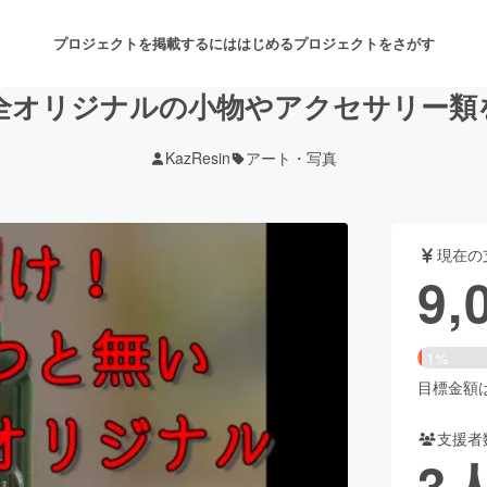
プロジェクトを掲載するには
はじめる
プロジェクトをさがす
全オリジナルの小物やアクセサリー類
KazResin
アート・写真
注目のリターン
注目の新着プロジェクト
募集終了が近いプロジェクト
も
現在の
音楽
舞台・パフォーマンス
9,
ゲーム・サービス開発
フード・飲食店
1%
書籍・雑誌出版
アニメ・漫画
目標金額は7
支援者
チャレンジ
ビューティー・ヘルスケ
3