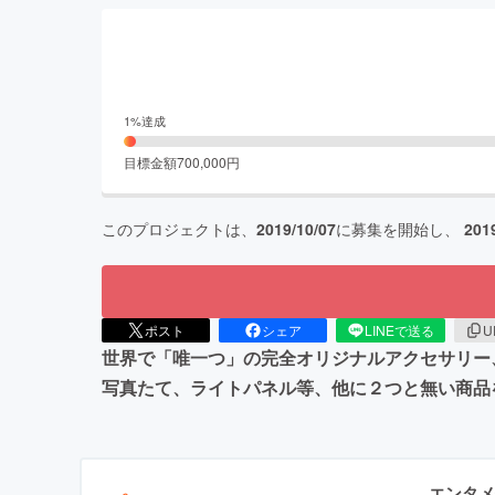
1
%達成
目標金額
700,000
円
このプロジェクトは、
2019/10/07
に募集を開始し、
201
ポスト
シェア
LINEで送る
U
世界で「唯一つ」の完全オリジナルアクセサリー
写真たて、ライトパネル等、他に２つと無い商品
エンタメ