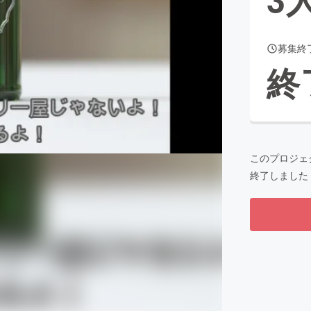
募集終
CAMPFIRE for Social Good
CAMPFIRE Creation
終
CAMPFIREふるさと納税
machi-ya
コミュニティ
このプロジェ
終了しました