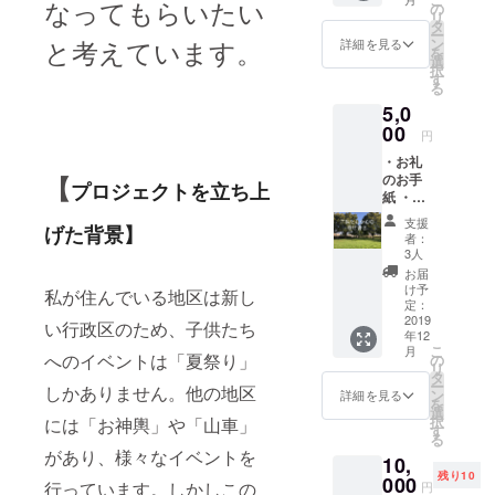
なってもらいたい
りしま
の
リ
す。ま
タ
ー
た、イ
と考えています。
ン
詳細を見る
を
ベント
選
択
時の写
す
る
真も同
5,0
封させ
て頂き
00
円
ます。
・お礼
※支援
のお手
【
時、必
プロジェクトを立ち上
紙 ・イ
ず備考
ベント
欄にご
支援
げた背景】
時の写
希望の
者：
真 ・子
お名前
3人
供たち
をご記
お届
からの
入くだ
け予
私が住んでいる地区は新し
お礼の
さい。
定：
寄せ書
2019
い行政区のため、子供たち
年12
き 誠心
こ
月
誠意を
へのイベントは「夏祭り」
の
リ
持って
タ
ー
しかありません。他の地区
お礼の
ン
詳細を見る
を
お手紙
選
択
には「お神輿」や「山車」
をお送
す
る
りさせ
があり、様々なイベントを
10,
て頂き
残り10
ます。
000
行っています。しかしこの
円