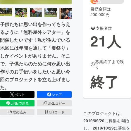
22%
目標金額は
まちづくり・地域活性化
200,000円
子供たちに思い出を作ってもらえ
支援者数
CAMPFIRE for Social Good
CAMPFIRE Creation
るように「無料屋外シアター」を
21
人
CAMPFIREふるさと納税
machi-ya
コミュニティ
開催したいです！私が住んでいる
地区には年間を通して「夏祭り」
しかイベントがありません。そこ
募集終了まで残
で、子供たちのために何か思い出
り
作りのお手伝いをしたいと思い今
終了
回のプロジェクトを立ち上げまし
た。
ポスト
シェア
LINEで送る
URLコピー
埋め込み
QRコード
このプロジェクトは、
2019/09/20
に募集を開始
し、
2019/10/29
に募集を