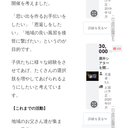
け予
開催を考えました。
お礼の
定：
寄せ書
2019
年12
き ・会
「思い出を作るお手伝いを
こ
月
場パネ
の
リ
ルにお
タ
したい」「恩返しをした
ー
名前を
ン
詳細を見る
を
載せら
い」「地域の良い風習を後
選
択
れ権利
す
る
世に繋げたい」というのが
誠心誠
30,
意を
目的です。
残り5
持って
000
円
お礼の
屋外シ
お手紙
子供たちに様々な経験をさ
アター
をお送
を開催
りさせ
せてあげ、たくさんの選択
出来る
て頂き
支援
権 150
ます。
肢を増やしてあげられるよ
者：
人規模
またイ
0人
での屋
うにしたいと考えていま
ベント
お届
外シア
当日の
け予
す。
ターを
写真と
定：
開催出
2020
子供た
年01
来る機
ちから
こ
月
【これまでの活動】
材をお
の寄せ
の
リ
貸しし
書きを
タ
ー
ます。
同封さ
ン
詳細を見る
地域のお父さん達が集ま
を
※交通
せて頂
選
択
費、機
きま
す