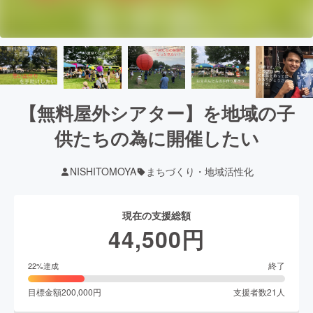
【無料屋外シアター】を地域の子
供たちの為に開催したい
NISHITOMOYA
まちづくり・地域活性化
現在の支援総額
44,500
円
終了
22
%達成
目標金額
200,000
円
支援者数
21
人