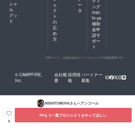
ディ
シャ
ェ
ー
ング
ル
ク
タ
mac
グッ
ト
hi-ya
ド
の
補助
広
金申
め
請サ
方
ポー
ト
「QRコード」は株式会社デンソーウェーブの登録商標です。
© CAMPFIRE,
会社概
採用情
パートナー
Inc.
要
報
募集
NISHITOMOYA
さんへアンコール
もう一度プロジェクトをやってほしい
0