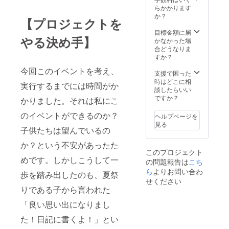
らかかります
か？
【プロジェクトを
目標金額に届
やる決め手】
かなかった場
合どうなりま
すか？
今回このイベントを考え、
支援で困った
時はどこに相
実行するまでには時間がか
談したらいい
ですか？
かりました。それは私にこ
のイベントができるのか？
ヘルプページを
見る
子供たちは望んでいるの
か？という不安があったた
このプロジェクト
めです。しかしこうして一
の問題報告は
こち
ら
よりお問い合わ
歩を踏み出したのも、夏祭
せください
りである子から言われた
「良い思い出になりまし
た！日記に書くよ！」とい