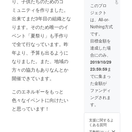
り、子供たちのためのコ
る
材移動
す。 当
このプロ
費は別
日の会
ミュニティを作りました。
ジェクト
途請求
場パネ
させて
出来てまだ3年目の組織とな
ルに支
は、All-or-
頂きま
援者様
Nothing方式
ります。そのため唯一のイ
す※ 備
のお名
考欄に
前を掲
です。
ベント「夏祭り」も手作り
ご住
載させ
目標金額を
所、連
て頂き
で全て行なっています。昨
絡先の
ます。
達成した場
記入を
※支援
年より、予算も出るように
合にのみ、
お願い
時、必
しま
なりました。また、地域の
ず備考
2019/10/29
す。
欄にご
23:59:59
ま
方々の協力もありなんとか
希望の
お名前
でに集まっ
開催できています。
をご記
た金額が
入くだ
さい。
ファンディ
このエネルギーをもっと
ングされま
色々なイベントに向けたい
す。
と思っています！
支援に関するよ
くある質問
手数料はいく