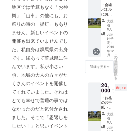
またイ
・会場
ベント
地区では予算もなく「お神
パネル
当日の
にお名
写真と
輿」「山車」の他にも、お
前を載
子供た
支援
祭りの時の「提灯」もあり
せる権
ちから
者：
利 イベ
の寄せ
0人
ません。新しいイベントの
ント当
書きを
お届
日の会
同封さ
け予
開催も出来ていませんでし
場パネ
せて頂
定：
ルにお
2019
きま
た。私自身は群馬県の出身
年12
名前を
す。
こ
月
載せる
の
です。縁あって茨城県に住
リ
権利と
タ
ー
なりま
んでいます。私が小さい
ン
詳細を見る
を
す。 ※
選
択
頃、地域の大人の方々がた
支援
す
る
時、必
くさんのイベントを開催し
20,
ず備考
残り10
欄にご
000
円
てくれていました。それは
希望の
・お礼
お名前
とても幸せで普通の事では
のお手
をご記
紙 ・イ
入くだ
なかったのだと気付かされ
ベント
さい。
支援
時の写
ました。そこで「恩返しを
者：
真 ・子
0人
したい！」と思いイベント
供たち
お届
からの