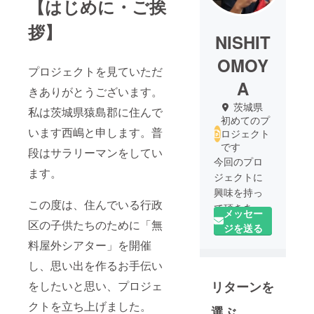
【はじめに・ご挨
拶】
NISHIT
OMOY
プロジェクトを見ていただ
A
きありがとうございます。
茨城県
私は茨城県猿島郡に住んで
初めてのプ
います西嶋と申します。普
ロジェクト
です
段はサラリーマンをしてい
今回のプロ
ます。
ジェクトに
興味を持っ
この度は、住んでいる行政
て頂きあり
メッセー
がとうござ
区の子供たちのために「無
ジを送る
います！私
料屋外シアター」を開催
は普段はサ
し、思い出を作るお手伝い
ラリーマン
リターンを
をしたいと思い、プロジェ
として働い
ています
クトを立ち上げました。
選ぶ