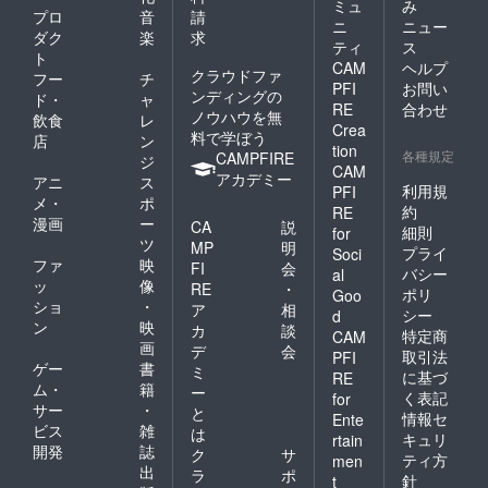
ミュ
み
プロ
音
請
ニ
ニュー
ダク
楽
求
ティ
ス
ト
CAM
ヘルプ
クラウドファ
フー
チ
PFI
お問い
ンディングの
ド・
ャ
RE
合わせ
ノウハウを無
飲食
レ
Crea
料で学ぼう
店
ン
tion
各種規定
CAMPFIRE
ジ
CAM
アカデミー
アニ
ス
利用規
PFI
メ・
ポ
約
RE
漫画
ー
CA
説
細則
for
ツ
MP
明
プライ
Soci
ファ
映
FI
会
バシー
al
ッ
像
RE
・
ポリ
Goo
ショ
・
ア
相
シー
d
ン
映
カ
談
特定商
CAM
画
デ
会
取引法
PFI
ゲー
書
ミ
に基づ
RE
ム・
籍
ー
く表記
for
サー
・
と
情報セ
Ente
ビス
雑
は
キュリ
rtain
開発
誌
ク
サ
ティ方
men
出
ラ
ポ
針
t