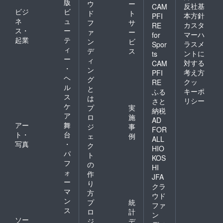
版
ウ
ー
反社基
CAM
ビジ
ビ
ド
ト
本方針
PFI
ネ
ュ
フ
サ
カスタ
RE
ス・
ー
ァ
ー
マーハ
for
起業
テ
ン
ビ
ラスメ
Spor
ィ
デ
ス
ントに
ts
ー
ィ
対する
CAM
・
ン
考え方
PFI
ヘ
グ
クッ
RE
ル
と
キーポ
ふる
ス
は
リシー
さと
ケ
プ
実
納税
ア
ロ
施
AD
アー
舞
ジ
事
FOR
ト・
台
ェ
例
ALL
写真
・
ク
HIO
パ
ト
KOS
フ
の
HI
ォ
作
JFA
ー
り
クラ
マ
方
ウド
ン
プ
統
ファ
ス
ロ
計
ン
ソー
ジ
デ