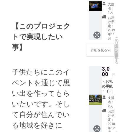
出来る
支援
権利 イ
者：
ベント
1人
に参加
お届
出来る
け予
【
この
プロジェク
権利で
定：
す。炊
2019
トで実現したい
年11
き出し
こ
月
のお食
の
リ
事もご
事】
タ
ー
用意い
ン
詳細を見る
を
たしま
選
択
す。 備
す
る
考欄に
3,0
お名前
子供たちにこのイ
の記入
00
円
をお願
ベントを通じて思
・お礼
いしま
の手紙
す。
い出を作ってもら
・イベ
ント時
支援
の写真
いたいです。そし
者：
誠心誠
2人
意を
お届
て自分が住んでい
持って
け予
お礼の
定：
る地域を好きに
お手紙
2019
年12
をお送
こ
月