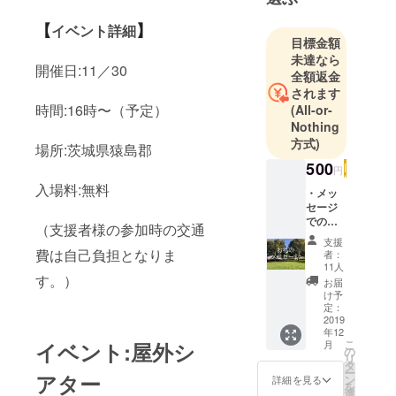
が、地域の
為に自分が
【
】
イベント詳細
何が出来る
目標金額
未達なら
だろうかと
開催日:11／30
全額返金
考え今回の
されます
企画を立ち
時間:16時〜（予定）
(All-or-
上げまし
Nothing
た。何卒ご
方式)
場所:茨城県猿島郡
支援の程よ
500
円
ろしくお願
入場料:無料
・メッ
い致しま
セージ
す。
でのお
（支援者様の参加時の交通
礼 誠心
支援
誠意を
費は自己負担となりま
者：
持って
11人
メッ
す。）
お届
セージ
け予
にてお
定：
礼をさ
2019
年12
せて頂
こ
月
イベント:屋外シ
きま
の
リ
す。 ※
タ
ー
支援
アター
ン
詳細を見る
を
時、必
選