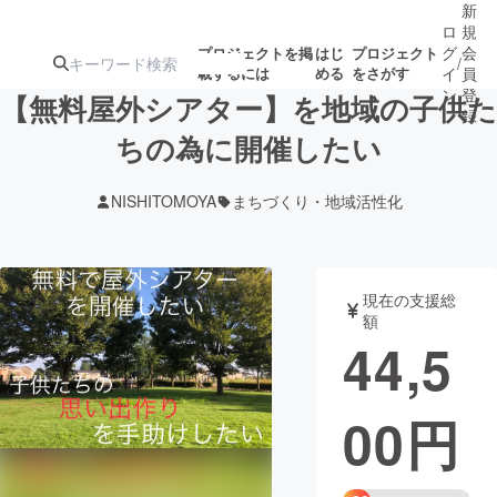
新
ロ
規
グ
会
プロジェクトを掲
はじ
プロジェクト
/
載するには
める
をさがす
イ
員
ン
登
【無料屋外シアター】を地域の子供た
録
ちの為に開催したい
人気のプロ
注目のリ
注目の新着プロ
募集終了が近いプ
もうすぐ公開
NISHITOMOYA
まちづくり・地域活性化
ジェクト
ターン
ジェクト
ロジェクト
されます
アート・写真
音楽
現在の支援総
額
44,5
テクノロジー・ガジェット
ゲーム・サ
00
円
映像・映画
書籍・雑誌
ビジネス・起業
チャレンジ