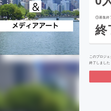
募集終
CAMPFIRE for Social Good
CAMPFIRE Creation
終
CAMPFIREふるさと納税
machi-ya
コミュニティ
このプロジェ
終了しました