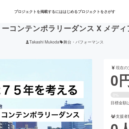
プロジェクトを掲載するには
はじめる
プロジェクトをさがす
ーコンテンポラリーダンス X メデ
Takashi Mukoda
舞台・パフォーマンス
注目のリターン
注目の新着プロジェクト
募集終了が近いプロジェクト
も
現在の
音楽
舞台・パフォーマンス
0
ゲーム・サービス開発
フード・飲食店
0%
書籍・雑誌出版
アニメ・漫画
目標金額は5
支援者
チャレンジ
ビューティー・ヘルスケ
0