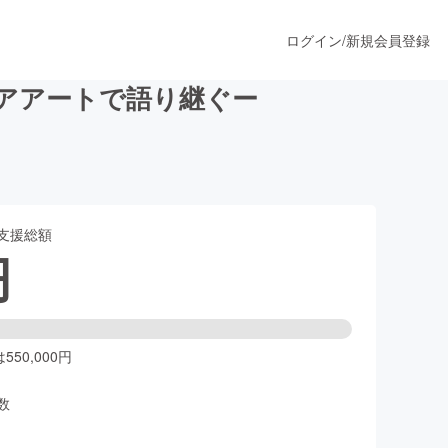
ログイン
/
新規会員登録
ィアアートで語り継ぐー
うすぐ公開されます
支援総額
プロダクト
円
ファッション
スポーツ
50,000円
数
ア
ソーシャルグッド
人