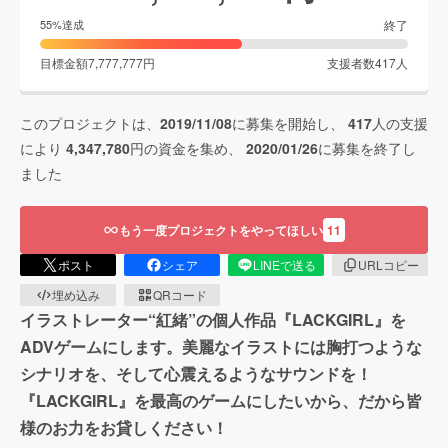
終了
55
%達成
目標金額
7,777,777
円
支援者数
417
人
このプロジェクトは、
2019/11/08
に募集を開始し、
417
人の支援
により
4,347,780
円の資金を集め、
2020/01/26
に募集を終了し
ました
もう一度プロジェクトをやってほしい
11
ポスト
シェア
LINEで送る
URLコピー
埋め込み
QRコード
イラストレーター“紅緒”の個人作品『LACKGIRL』を
ADVゲームにします。美麗なイラストには胸打つような
シナリオを、そして心震えるようなサウンドを！
『LACKGIRL』を最高のゲームにしたいから、だから皆
様のお力をお貸しください！