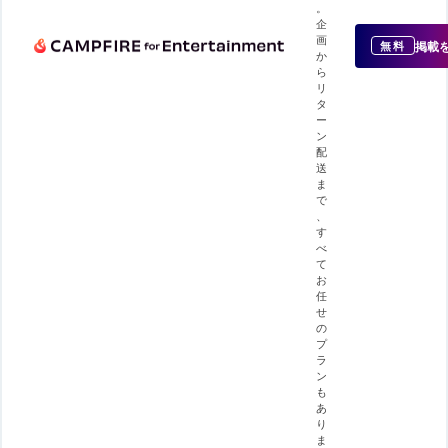
。
企
画
掲載
無料
か
ら
リ
タ
ー
ン
配
送
ま
で
、
す
べ
て
お
任
せ
の
プ
ラ
ン
も
あ
り
ま