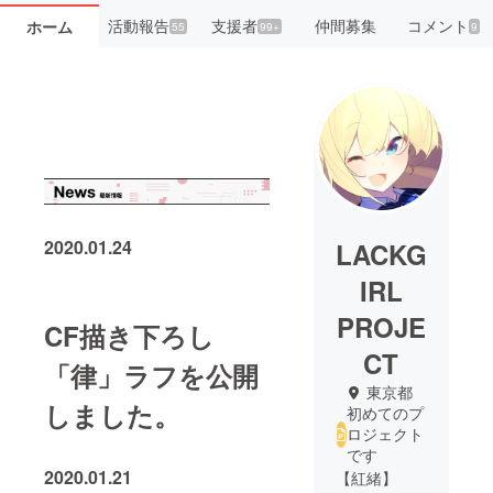
活動報告
支援者
仲間募集
コメント
ホーム
55
99+
9
2020.01.24
LACKG
IRL
PROJE
CF描き下ろし
CT
「律」ラフを公開
東京都
しました。
初めてのプ
ロジェクト
です
2020.01.21
【紅緒】