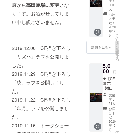
者：
版
原から
高田馬場に変更
とな
い。記
300
●【CF
載を希
人
ります。お騒がせしてしま
限定】
望され
お届
ロゴス
ない場
け予
い申し訳ございません。
テッ
定：
合は
2020
カー ○
「記載
年12
お礼状
不要」
こ
月
○制作レ
の
とご記
リ
ポート
タ
入くだ
ー
○アイリ
ン
2019.12.06 CF描き下ろし
さい。
詳細を見る
を
ス生徒
選
◇お名
択
「ミズハ」ラフを公開しま
名簿 ※
す
前・
る
１ ※１
SNSア
した。
5,0
◇記載
カウン
00
希望の
トが公
円
2019.11.29 CF描き下ろし
お名前
序良俗
★【CF
を全角
に反す
「統」ラフを公開しまし
限定】
10文字
る場
【描き
（半角
合、あ
た。
下ろ
20文
るいは
支援
し】
2019.11.22 CF描き下ろし
字）以
当方が
者：
B2タペ
内で、
51人
不適切
スト
「皐月」ラフを公開しまし
また
と判断
お届
リー１
SNSア
け予
した場
た。
種（全
定：
カウン
合は、
６種）
2020
トの
CAMPF
2019.11.15
トークショー
年12
URL
IREのア
こ
月
の
を、備
カウン