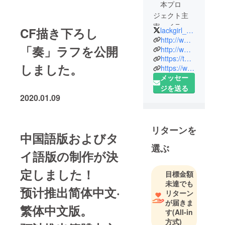
本プロ
ジェクト主
宰。イラス
CF描き下ろし
lackgirl_staff
トレー
http://www.dontsugel.com/portfolio
「奏」ラフを公開
ター。
http://www.lack-girl.com/
https://twitter.com/nmaaaaa
ライトノ
しました。
https://www.weibo.com/nmaaaaa
ベルの挿画
メッセー
やキャラク
ジを送る
ターデザイ
2020.01.09
ンを中心に
活動中。代
表作は『ス
リターンを
中国語版およびタ
ライム倒し
選ぶ
て300年、知
イ語版の制作が決
らないうち
にレベル
定しました！
目標金額
MAXになっ
未達でも
预计推出简体中文·
てました』
リターン
が届きま
『友人キャ
繁体中文版。
す
(All-in
ラは大変で
方式)