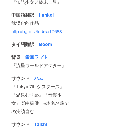
『缶詰少女ノ終末世界』
中国語翻訳
flankoi
我汉化的作品
http://bgm.tv/index/17688
タイ語翻訳
Boom
背景
歯車ラプト
『流星ワールドアクター』
サウンド
ハム
『Tokyo 7th シスターズ』
『温泉むすめ』『音楽少
女』楽曲提供 ※本名名義で
の実績含む
サウンド
Taishi