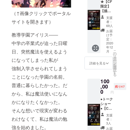
★【CF
CAMPF
限定】
IREのア
【描き
（↑画像クリックでポータル
カウン
下ろ
ト名の
支援
し】
サイトを開きます）
者：
みを記
F6キャ
69人
載する
ンバス
お届
形とな
アート
教導学園アイリス――
け予
ります
１種
定：
こと、
中学の卒業式が迫った日曜
（全６
2020
予めご
年12
種） ●
了承く
日、突然魔法を使えるよう
こ
月
第一部
の
ださ
リ
EDクレ
タ
になってしまった私が
い。
ー
ジッ
ン
詳細を見る
を
ト ※１
選
強制入学させられてしまう
択
●三部作
す
る
パッ
ことになった学園の名前。
100
ケージ
普通に暮らしたかった。だ
収納
,00
残り47
ボック
0
円
から、私は魔法使いになん
ス
○『LAC
●トーク
かになりたくなかった。
KGIRL
ショー
』第一
●【CF
そんな想いで現実が変わる
部パッ
限定】
支援
ケージ
アイリ
わけなくて、私は魔法の勉
者：
版 ○ロ
ス徽章
3人
強を始めました。
ゴス
●【CF
お届