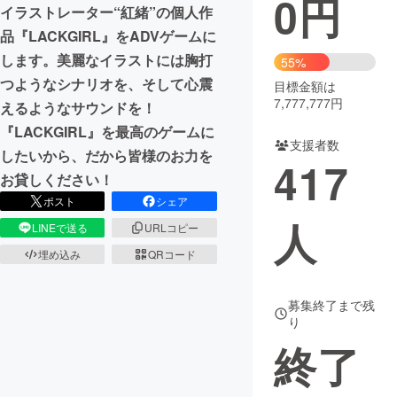
0
円
イラストレーター“紅緒”の個人作
まちづくり・地域活性化
品『LACKGIRL』をADVゲームに
します。美麗なイラストには胸打
55%
つようなシナリオを、そして心震
目標金額は
CAMPFIRE for Social Good
CAMPFIRE Creation
7,777,777円
えるようなサウンドを！
CAMPFIREふるさと納税
machi-ya
コミュニティ
『LACKGIRL』を最高のゲームに
支援者数
したいから、だから皆様のお力を
417
お貸しください！
ポスト
シェア
人
LINEで送る
URLコピー
埋め込み
QRコード
募集終了まで残
り
終了