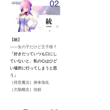
IREのア
カウン
ト名の
みを記
載する
形とな
ります
こと、
予めご
了承く
【統】
ださ
い。
――女の子だけど王子様？
「好きだっていつも口にし
ていないと、私の心はひど
い場所に行ってしまうと思
う」
［得意魔法］身体強化
［欠陥概念］信頼