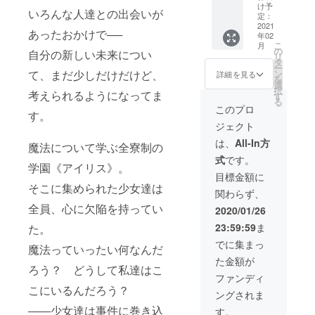
テッ
限定】
け予
いろんな人達との出会いが
カー ○
【描き
定：
お礼状
下ろ
2021
あったおかけで──
年02
○制作レ
し】直
こ
月
ポート
筆サイ
の
自分の新しい未来につい
リ
○アイリ
ン色紙
タ
ー
ス生徒
☆F6
ン
て、まだ少しだけだけど、
詳細を見る
を
名簿 ※
キャン
選
択
２ ※１
バス
考えられるようになってま
す
る
＆２ ◇
アート
このプロ
す。
記載希
１種
ジェクト
望のお
（全６
名前を
種） ○
は、
All-In方
魔法について学ぶ全寮制の
全角10
第一部
式
です。
文字
EDクレ
学園《アイリス》。
（半角
ジッ
目標金額に
20文
ト ※１
そこに集められた少女達は
関わらず、
字）以
○三部作
内で、
パッ
全員、心に欠陥を持ってい
2020/01/26
また
ケージ
23:59:59
ま
た。
SNSア
収納
カウン
ボック
でに集まっ
魔法っていったい何なんだ
トの
ス
た金額が
URL
○『LAC
ろう？ どうして私達はこ
を、備
KGIRL
ファンディ
考欄に
』第一
こにいるんだろう？
ングされま
ご記入
部パッ
くださ
ケージ
――少女達は事件に巻き込
す。