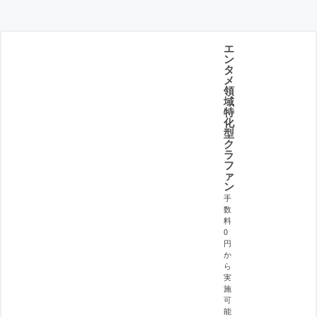
エ
ン
タ
メ
領
域
特
化
型
ク
ラ
フ
ァ
ン
手
数
料
0
円
か
ら
実
施
可
能