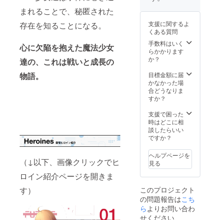
い。記
版 ○ロ
まれることで、秘匿された
載を希
ゴス
望され
テッ
支援に関するよ
存在を知ることになる。
ない場
カー ○
くある質問
合は
お礼状
「記載
○制作レ
手数料はいく
心に欠陥を抱えた魔法少女
不要」
ポート
らかかります
とご記
○アイリ
か？
達の、これは戦いと成長の
入くだ
ス生徒
さい。
名簿 ※
目標金額に届
物語。
◇お名
２ ※１
かなかった場
前・
＆２ ◇
合どうなりま
SNSア
記載希
すか？
カウン
望のお
トが公
名前を
支援で困った
序良俗
全角10
時はどこに相
に反す
文字
談したらいい
る場
（半角
ですか？
合、あ
20文
るいは
字）以
ヘルプページを
当方が
内で、
（↓以下、画像クリックでヒ
見る
不適切
また
ロイン紹介ページを開きま
と判断
SNSア
した場
カウン
す）
このプロジェクト
合は、
トの
の問題報告は
こち
CAMPF
URL
IREのア
を、備
ら
よりお問い合わ
カウン
考欄に
せください