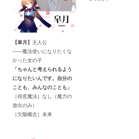
ト名の
ご記入
みを記
くださ
載する
い。記
形とな
載を希
ります
望され
こと、
ない場
予めご
合は
了承く
「記載
【皐月】
主人公
ださ
不要」
い。
とご記
――魔法使いになりたくな
入くだ
さい。
かった女の子
◇お名
前・
「ちゃんと考えられるよう
SNSア
カウン
になりたいんです。自分の
トが公
序良俗
ことも、みんなのことも」
に反す
［得意魔法］なし（魔力の
る場
合、あ
放出のみ）
るいは
当方が
［欠陥概念］未来
不適切
と判断
した場
合は、
CAMPF