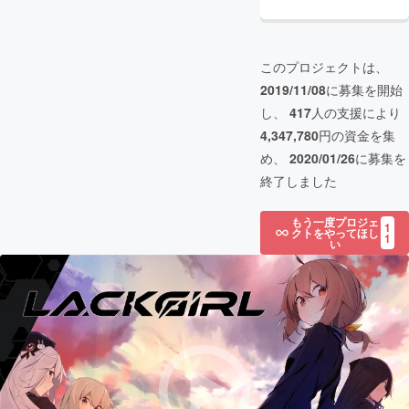
このプロジェクトは、
2019/11/08
に募集を開始
し、
417
人の支援により
4,347,780
円の資金を集
め、
2020/01/26
に募集を
終了しました
もう一度プロジェ
1
クトをやってほし
1
い