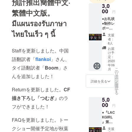
預計推出簡體中文·
すか？』
3,0
『数字で救
00
繁體中文版。
円
う！弱小国
●お礼状
家』
มีแผนรองรับภาษา
●制作レ
『スライ
ポート
ไทยในเร็ว ๆ นี้
ム倒して300
●アイリ
支援
ス生徒
年～～』ア
者：
名簿 ※
8人
ニメ化決定
１ ※１
お届
Staffを更新しました。中国
しました！
◇記載
け予
希望の
定：
語翻訳者「
flankoi
」さん、
お名前
2020
年06
を全角
タイ語翻訳者「
Boom
」さ
こ
月
10文字
の
リ
（半角
んを追加しました！
タ
ー
20文
ン
詳細を見る
を
字）以
選
択
Returnを更新しました。
CF
内で、
す
る
また
描き下ろし「つむぎ」
のラ
5,0
SNSア
カウン
00
円
フができました！
トの
●『LAC
URL
KGIRL
を、備
FAQを更新しました。トー
』第一
考欄に
部パッ
ご記入
クショー開催予定地が秋葉
支援
ケージ
くださ