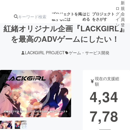
新
ロ
規
グ
会
プロジェクトを掲
はじ
プロジェクト
/
載するには
める
をさがす
イ
員
ン
登
紅緒オリジナル企画『LACKGIRL』
録
を最高のADVゲームにしたい！
人気のプロ
注目のリ
注目の新着プロ
募集終了が近いプ
もうすぐ公開
LACKGIRL PROJECT
ゲーム・サービス開発
ジェクト
ターン
ジェクト
ロジェクト
されます
アート・写真
音楽
現在の支援総
額
4,34
テクノロジー・ガジェット
ゲーム・サ
7,78
映像・映画
書籍・雑誌
ビジネス・起業
チャレンジ