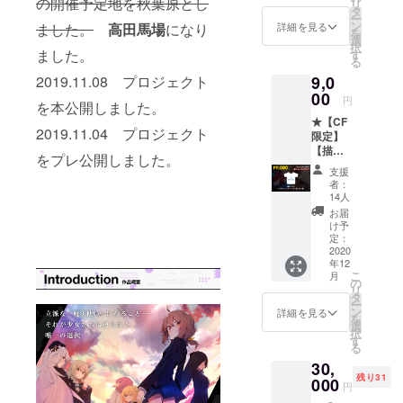
の開催予定地を秋葉原とし
リ
タ
考欄に
ト名の
ー
ン
ご記入
詳細を見る
ました。
高田馬場
になり
みを記
を
選
くださ
載する
択
ました。
す
い。記
形とな
る
載を希
ります
2019.11.08 プロジェクト
9,0
望され
こと、
00
ない場
予めご
円
を本公開しました。
合は
了承く
★【CF
「記載
ださ
2019.11.04 プロジェクト
限定】
不要」
い。
【描き
とご記
をプレ公開しました。
下ろ
入くだ
支援
し】
さい。
者：
フルグ
14人
◇お名
ラ
前・
お届
フィッ
け予
SNSア
クＴ
定：
カウン
シャツ
2020
トが公
年12
１種
序良俗
こ
月
（全６
の
に反す
リ
種）
タ
る場
ー
ン
詳細を見る
合、あ
を
選
るいは
択
す
当方が
る
不適切
30,
と判断
残り31
000
した場
円
合は、