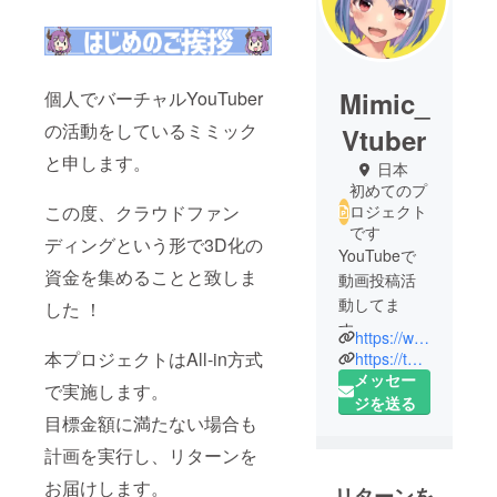
Mimic_
個人でバーチャルYouTuber
の活動をしているミミック
Vtuber
と申します。
日本
初めてのプ
この度、クラウドファン
ロジェクト
です
ディングという形で3D化の
YouTubeで
資金を集めることと致しま
動画投稿活
動してま
した ！
す。
https://www.youtube.com/channel/UCjbtwMOGYuSp_o11omDXUQQ?view_as=subscriber
本プロジェクトはAll-in方式
https://twitter.com/Mimic_Tetra
メッセー
で実施します。
ジを送る
目標金額に満たない場合も
計画を実行し、リターンを
お届けします。
リターンを