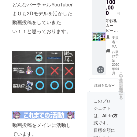
100
5cm】
どんなバーチャルYouTuber
⑥アク
,00
リルス
0
よりも3Dモデルを活かした
円
タンド
⑦Tシャ
①お礼
動画投稿をしていきた
ツ ⑧マ
ムー
グカッ
ビー ②
い！！と思っております。
プ ⑨タ
お礼
支援
スペト
メール
者：
リー
③缶
0人
バッジ
お届
【76m
け予
m】 ④
定：
コース
2020
年04
ター(コ
こ
月
ルク製)
の
リ
⑤スマ
タ
ー
ホク
ン
詳細を見る
を
リー
選
択
ナー
す
る
【15x1
このプロ
5cm】
ジェクト
⑥アク
リルス
は、
All-In方
タンド
式
です。
⑦マグ
動画投稿をメインに活動し
カップ
目標金額に
⑧Tシャ
ています。