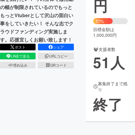
円
の幅が制限されているのでもっと
まちづくり・地域活性化
もっとVtuberとして沢山の面白い
57%
事をしていきたい！ そんな志でク
目標金額は
CAMPFIRE for Social Good
CAMPFIRE Creation
ラウドファンディング実施しま
1,000,000円
CAMPFIREふるさと納税
machi-ya
コミュニティ
す。応援宜しくお願い致します！
ポスト
シェア
支援者数
51
人
LINEで送る
URLコピー
埋め込み
QRコード
募集終了まで残
り
終了