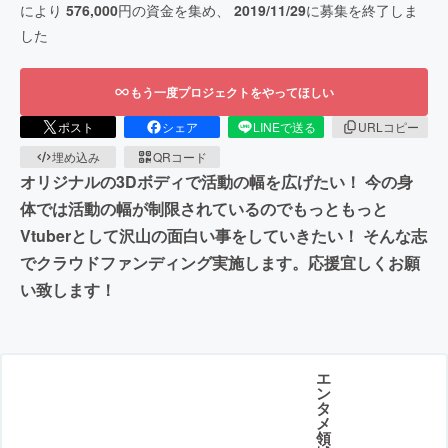
により
576,000
円の資金を集め、
2019/11/29
に募集を終了しま
した
もう一度プロジェクトをやってほしい
ポスト
シェア
LINEで送る
URLコピー
埋め込み
QRコード
オリジナルの3Dボディで活動の幅を広げたい！ 今の身
体では活動の幅が制限されているのでもっともっと
Vtuberとして沢山の面白い事をしていきたい！ そんな志
でクラウドファンディング実施します。応援宜しくお願
い致します！
エ
ン
タ
メ
領