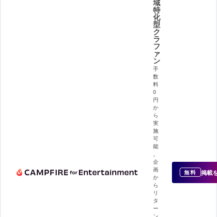
域
特
化
型
ク
ラ
フ
ァ
ン
手
数
料
0
円
か
ら
実
施
可
能
。
企
画
掲載
無料
か
ら
リ
タ
ー
ン