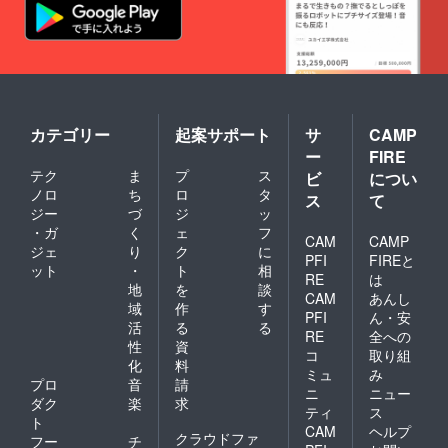
カテゴリー
起案サポート
サ
CAMP
ー
FIRE
テク
ま
プ
ス
ビ
につい
ノロ
ち
ロ
タ
ス
て
ジー
づ
ジ
ッ
・ガ
く
ェ
フ
CAM
CAMP
ジェ
り
ク
に
PFI
FIREと
ット
・
ト
相
RE
は
地
を
談
CAM
あんし
域
作
す
PFI
ん・安
活
る
る
RE
全への
性
資
コ
取り組
化
料
ミュ
み
プロ
音
請
ニ
ニュー
ダク
楽
求
ティ
ス
ト
CAM
ヘルプ
クラウドファ
フー
チ