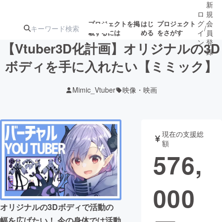
新
ロ
規
グ
会
プロジェクトを掲
はじ
プロジェクト
/
載するには
める
をさがす
イ
員
ン
登
【Vtuber3D化計画】オリジナルの3D
録
ボディを手に入れたい【ミミック】
人気のプロ
注目のリ
注目の新着プロ
募集終了が近いプ
もうすぐ公開
Mimic_Vtuber
映像・映画
ジェクト
ターン
ジェクト
ロジェクト
されます
アート・写真
音楽
現在の支援総
額
576,
テクノロジー・ガジェット
ゲーム・サ
000
映像・映画
書籍・雑誌
オリジナルの3Dボディで活動の
ビジネス・起業
チャレンジ
幅を広げたい！ 今の身体では活動