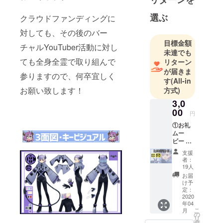
選ぶ
クラウドファンディングに
対しても、その後のバー
目標金額
チャルYouTuber活動に対し
未達でも
ても全身全霊で取り組んで
リターン
が届きま
参りますので、何卒宜しく
す
(All-in
お願い致します！
方式)
3,0
00
円
①お礼
ムー
ビー ②
お礼
支援
メール
者：
19人
お届
け予
定：
2020
年04
こ
月
の
リ
タ