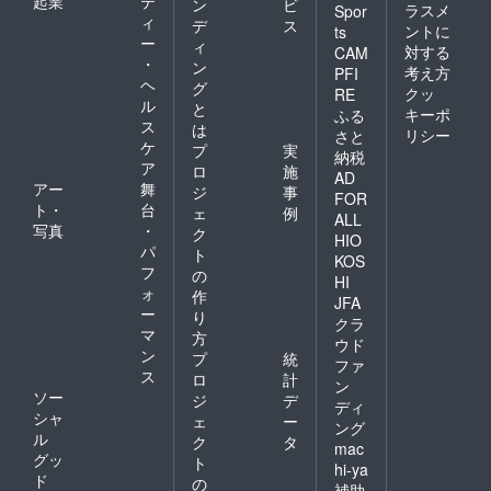
起業
テ
ン
ビ
ラスメ
Spor
ィ
デ
ス
ントに
ts
ー
ィ
対する
CAM
・
ン
考え方
PFI
ヘ
グ
クッ
RE
ル
と
キーポ
ふる
ス
は
リシー
さと
ケ
プ
実
納税
ア
ロ
施
AD
アー
舞
ジ
事
FOR
ト・
台
ェ
例
ALL
写真
・
ク
HIO
パ
ト
KOS
フ
の
HI
ォ
作
JFA
ー
り
クラ
マ
方
ウド
ン
プ
統
ファ
ス
ロ
計
ン
ソー
ジ
デ
ディ
シャ
ェ
ー
ング
ル
ク
タ
mac
グッ
ト
hi-ya
ド
の
補助