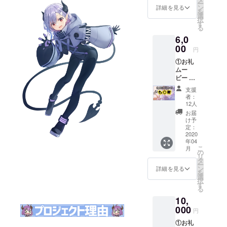
ー
ン
詳細を見る
を
選
択
す
る
6,0
00
円
①お礼
ムー
ビー ②
お礼
支援
メール
者：
③缶
12人
バッジ
お届
【76m
け予
m】 ④
定：
コース
2020
年04
ター
こ
月
（コル
の
リ
ク製）
タ
ー
⑤スマ
ン
詳細を見る
を
ホク
選
択
リー
す
る
ナー
10,
【15x1
5cm】
000
円
①お礼