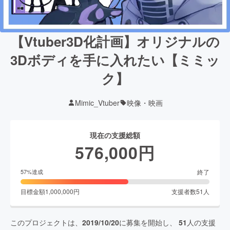
【Vtuber3D化計画】オリジナルの
3Dボディを手に入れたい【ミミッ
ク】
Mimic_Vtuber
映像・映画
現在の支援総額
576,000
円
終了
57
%達成
目標金額
1,000,000
円
支援者数
51
人
このプロジェクトは、
2019/10/20
に募集を開始し、
51
人の支援