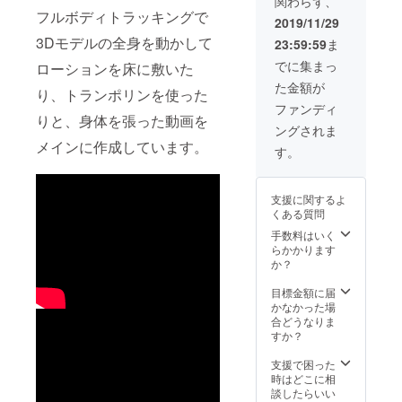
関わらず、
ツ ⑨タ
フルボディトラッキングで
スペト
2019/11/29
リー ⑩
3Dモデルの全身を動かして
23:59:59
ま
クッ
ション
でに集まっ
ローションを床に敷いた
【約
た金額が
400x30
り、トランポリンを使った
0mm】
ファンディ
⑪個人
りと、身体を張った動画を
ングされま
通話 (任
メインに作成しています。
意)
す。
支援に関するよ
くある質問
手数料はいく
らかかります
か？
目標金額に届
かなかった場
合どうなりま
すか？
支援で困った
時はどこに相
談したらいい