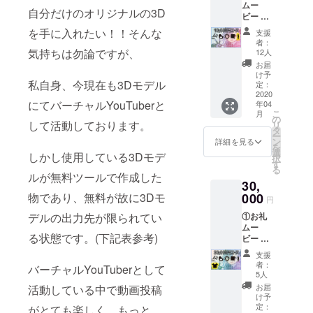
ムー
自分だけのオリジナルの3D
ビー ②
お礼
を手に入れたい！！そんな
支援
メール
者：
③缶
気持ちは勿論ですが、
12人
バッジ
お届
【76m
け予
m】 ④
私自身、今現在も3Dモデル
定：
コース
2020
にてバーチャルYouTuberと
年04
ター(コ
こ
月
ルク製)
の
して活動しております。
リ
⑤スマ
タ
ー
ホク
ン
詳細を見る
を
リー
選
しかし使用している3Dモデ
択
ナー
す
る
【15x1
ルが無料ツールで作成した
30,
5cm】
⑥アク
000
物であり、無料が故に3Dモ
円
リルス
①お礼
デルの出力先が限られてい
タンド
ムー
る状態です。(下記表参考)
ビー ②
お礼
支援
メール
者：
バーチャルYouTuberとして
③缶
5人
バッジ
お届
活動している中で動画投稿
【76m
け予
m】 ④
定：
がとても楽しく、もっと