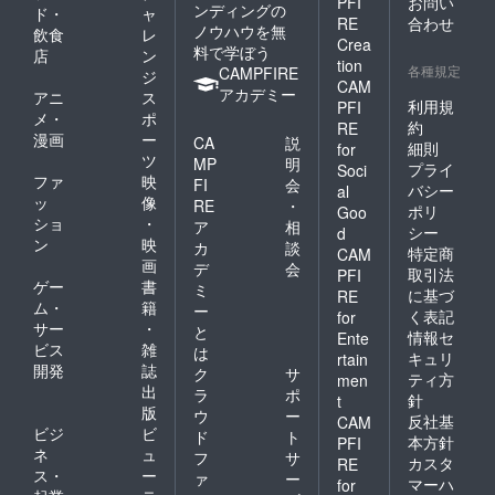
PFI
お問い
ンディングの
ド・
ャ
RE
合わせ
ノウハウを無
飲食
レ
Crea
料で学ぼう
店
ン
tion
各種規定
CAMPFIRE
ジ
CAM
アカデミー
アニ
ス
利用規
PFI
メ・
ポ
約
RE
漫画
ー
CA
説
細則
for
ツ
MP
明
プライ
Soci
ファ
映
FI
会
バシー
al
ッ
像
RE
・
ポリ
Goo
ショ
・
ア
相
シー
d
ン
映
カ
談
特定商
CAM
画
デ
会
取引法
PFI
ゲー
書
ミ
に基づ
RE
ム・
籍
ー
く表記
for
サー
・
と
情報セ
Ente
ビス
雑
は
キュリ
rtain
開発
誌
ク
サ
ティ方
men
出
ラ
ポ
針
t
版
ウ
ー
反社基
CAM
ビジ
ビ
ド
ト
本方針
PFI
ネ
ュ
フ
サ
カスタ
RE
ス・
ー
ァ
ー
マーハ
for