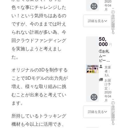
コース
2020
年04
ター(コ
色々な事にチャレンジした
こ
月
ルク製)
の
リ
い！という気持ちはあるの
⑤スマ
タ
ー
ホク
ン
詳細を見る
を
ですが、今のままでは叶え
リー
選
択
ナー
す
られない計画が多い為、今
る
【15x1
50,
5cm】
回クラウドファンディング
⑥アク
000
円
リルス
を実施しようと考えまし
①お礼
タンド
ムー
た。
⑦Tシャ
ビー ②
ツ
お礼
支援
オリジナルの3Dを制作する
メール
者：
③缶
3人
ことで3Dモデルの出力先が
バッジ
お届
【76m
け予
増え、様々な取り組みに挑
m】 ④
定：
コース
2020
むことが出来ると考えてい
年04
ター(コ
こ
月
ルク製)
ます。
の
リ
⑤スマ
タ
ー
ホク
ン
詳細を見る
を
所持しているトラッキング
リー
選
択
ナー
す
る
機材も今以上に活用でき、
【15x1