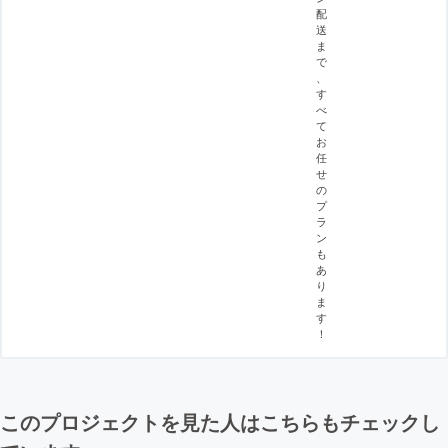
配
送
ま
で
、
す
べ
て
お
任
せ
の
プ
ラ
ン
も
あ
り
ま
す
！
このプロジェクトを見た人はこちらもチェックし