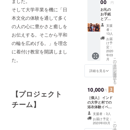
ました。
ド、特
00
円
にグ
そして大学卒業を機に「日
お礼の
ジャ
お手紙
ラート
本文化の体験を通して多く
とプロ
での実
ジェク
地体験
支援
の人の心に豊かさと癒しを
トの報
を通
者：
告レ
じ、ガ
13人
お伝えする。そこから平和
ポート
ン
お届
をお送
ディー
の輪を広めげる。」を理念
け予
りいた
思想と
定：
に着付け教室を開講しまし
しま
2020
実践の
年03
す。
意味と
こ
月
た。
目的を
の
リ
解き明
タ
ー
かし、
ン
詳細を見る
を
イン
選
択
ド、広
す
る
くは世
10,000
界にお
円
【プロジェクト
いて、
［個人］ インド
ガン
チーム】
の大学と村での
ディー
浴衣体験イベン
の存在
トの協賛スポン
意義が
支援者：3人
サーとしてお名
ますま
お届け予定：
前を記載しま
す重要
こ
2020年03月
の
す。活動レポー
になっ
リ
タ
トとお礼のお手