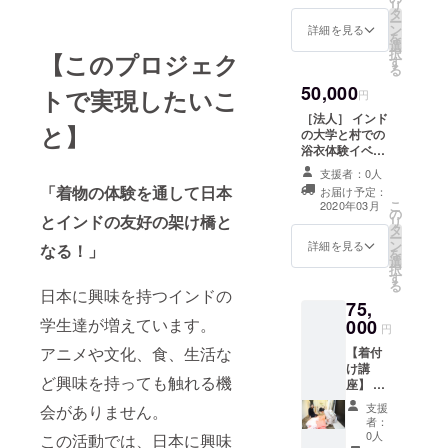
リ
イベン
時間 練
タ
ー
トにご
習用着
ン
詳細を見る
を
参加い
物お貸
選
択
【このプロジェク
ただけ
出し、
す
る
ます。
手ぶら
50,000
現地日
参加可
トで実現したいこ
円
本文化
能 着物
［法人］ インド
体験イ
の種類
と】
の大学と村での
ベント
が訪問
浴衣体験イベン
を通じ
着、付
トの協賛スポン
て現地
け下
支援者：0人
サーとして企業
案内、
げ、袋
「着物の体験を通して日本
お届け予定：
名を記載しま
インド
帯。 講
こ
2020年03月
の
す。活動レポー
人学生
とインドの友好の架け橋と
座終了
リ
タ
トとお礼のお手
交流が
後、継
ー
ン
紙をお送りいた
詳細を見る
なる！」
できま
続的に
を
選
します。
す。 現
無料で
択
す
地集合
着物相
る
日本に興味を持つインドの
現地解
談受け
75,
散とな
付けて
学生達が増えています。
000
円
ります
おりま
ので恐
す。
アニメや文化、食、生活な
【着付
れ入り
（こち
け講
ますが
らの講
ど興味を持っても触れる機
座】 ①
航空
座をご
女性カ
支援
会がありません。
券、宿
受講希
ジュア
者：
泊先は
望の方
ル着物
0人
この活動では、日本に興味
ご自身
は「女
デ