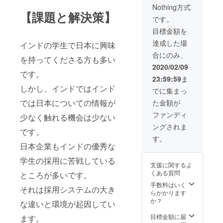
Nothing方式
用いた
座修了
【課題と解決策】
だけま
後、習
です。
す。）
得レベ
目標金額を
ルに合
わせて
達成した場
インドの学生で日本に興味
着付け
合にのみ、
のお仕
を持ってくださる方も多い
事のご
2020/02/09
紹介も
です。
23:59:59
ま
してい
しかし、インドではインド
ます。
でに集まっ
（内
では日本についての情報が
た金額が
容） マ
ンツー
ファンディ
少なく触れる機会は少ない
マン
ングされま
レッ
です。
ス、１
す。
講座２
日本企業もインドの優秀な
時間 練
習用着
学生の採用に苦戦している
支援に関するよ
物お貸
くある質問
ところが多いです。
出し、
手ぶら
手数料はいく
それは採用システムの大き
参加可
らかかります
能 着物
か？
な違いと環境が起因してい
の種類
は小
目標金額に届
ます。
紋、