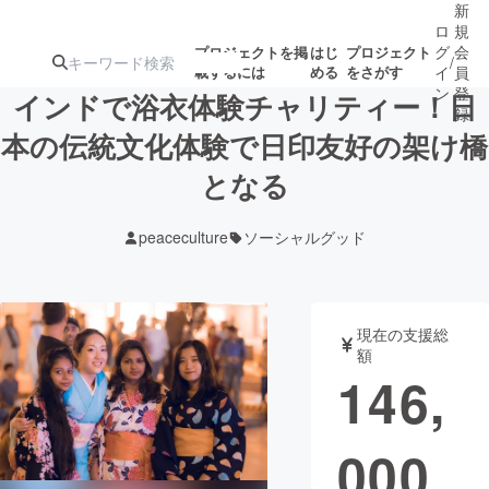
新
ロ
規
グ
会
プロジェクトを掲
はじ
プロジェクト
/
載するには
める
をさがす
イ
員
ン
登
インドで浴衣体験チャリティー！日
録
本の伝統文化体験で日印友好の架け橋
となる
人気のプロ
注目のリ
注目の新着プロ
募集終了が近いプ
もうすぐ公開
ジェクト
ターン
ジェクト
ロジェクト
されます
peaceculture
ソーシャルグッド
アート・写真
音楽
現在の支援総
テクノロジー・ガジェット
ゲーム・サ
額
146,
映像・映画
書籍・雑誌
000
ビジネス・起業
チャレンジ