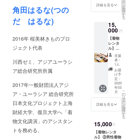
ている
ー
ン
紙をお送りいた
詳細を見る
現状に
を
角田はるな(つの
選
します。
ついて
択
す
考え
る
だ はるな)
る。 ■
15,
日時
000
2020年
円
1月28日
2016年 桜美林きものプロ
【着物
(火)
レンタ
18:00~
ジェクト代表
ル】①
20:00
女性着
会場：
支援
物レン
者：
桜美林
川西ゼミ、アジアユーラシ
タル
1人
大学四
（カ
お届
ア総合研究所所属
谷（千
ジュア
け予
駄ヶ
ル） １
定：
谷）
５,００
2020
2017年一般財団法人アジ
キャン
年03
０円 正
パス ■
こ
月
絹小紋
ア・ユーラシア 総合研究所
の
アクセ
リ
（着物
タ
ス (財)
ー
日本文化プロジェクト上海
一式、
ン
詳細を見る
アジ
を
草履、
選
ア・
財経大学、復旦大学へ「着
択
着付け
す
ユーラ
る
小物一
物文化講演」のアシスタン
シア総
15,000
式、ク
円
合研究
リーニ
トを務める。
所 〒
【着物レンタ
ング
151-
ル】 ③男性着物
代） ※