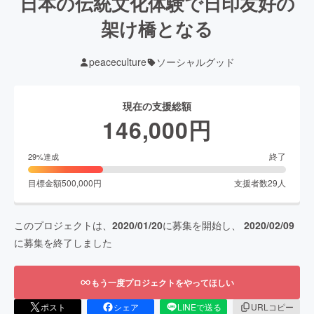
日本の伝統文化体験で日印友好の
架け橋となる
peaceculture
ソーシャルグッド
現在の支援総額
146,000
円
終了
29
%達成
目標金額
500,000
円
支援者数
29
人
このプロジェクトは、
2020/01/20
に募集を開始し、
2020/02/09
に募集を終了しました
もう一度プロジェクトをやってほしい
ポスト
シェア
LINEで送る
URLコピー