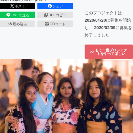
ポスト
シェア
このプロジェクトは、
LINEで送る
URLコピー
2020/01/20
に募集を開始
埋め込み
QRコード
し、
2020/02/09
に募集を
終了しました
もう一度プロジェク
トをやってほしい