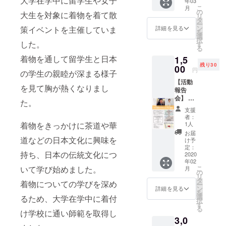
大学在学中に留学生や女子
年03
こ
月
の
大生を対象に着物を着て散
リ
タ
ー
ン
策イベントを主催していま
詳細を見る
を
選
択
した。
す
る
着物を通して留学生と日本
1,5
残り30
00
円
の学生の親睦が深まる様子
【活動
を見て胸が熱くなりまし
報告
会】 ②
た。
インド
支援
活動報
者：
告会招
1人
着物をきっかけに茶道や華
待 １５
お届
００円
道などの日本文化に興味を
け予
■講演内
定：
持ち、日本の伝統文化につ
容 川
2020
年02
根
こ
いて学び始めました。
月
友
の
リ
（かわ
タ
着物についての学びを深め
ー
ね と
ン
詳細を見る
を
も） 四
選
るため、大学在学中に着付
択
半世紀
す
る
余りの
け学校に通い師範を取得し
3,0
イン