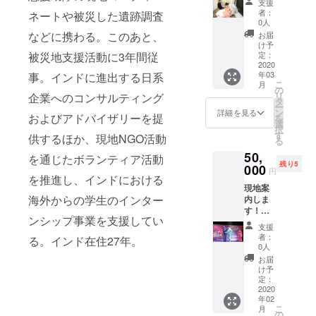
支援
フォー
サービ
談受け
者：
ネートや被災した遺跡調査
マル着
スあり
付けて
0人
物ス
（ご利
おりま
などに携わる。このあと、
お届
テップ
用期間
す。
け予
アップ
は2020
定：
被災地支援活動に3年間従
（ご利
講座
2020
年3月〜
用期間
年03
事。インドに進出する日系
50,000
4月、
は2020
こ
月
円 全３
10〜12
の
年3月
リ
企業へのコンサルティング
回 この
月末で
タ
~12月末
ー
講座を
す。お
ン
です。
詳細を見る
およびアドバイザリーを提
を
受講す
好きな
選
お好き
択
るとご
タイミ
す
なタイ
供するほか、現地NGO活動
る
自分で
ングで
ミング
50,
フォー
ご利用
を通じたボランティア活動
でご利
残り5
マルな
000
いただ
用いた
円
着物の
を推進し、インドにおける
けま
だけま
現地案
着付け
す。）
す。）
海外からの学生のインター
内しま
ができ
す！
るよう
ンシップ事業を支援してい
2020年
になり
支援
2月11〜
ます。
者：
る。インド在住27年。
16日に
（内
0人
行うイ
容） マ
お届
ンドの
ンツー
け予
大学構
マン
定：
内での
2020
レッ
年02
日本文
ス、１
こ
月
化体験
講座２
の