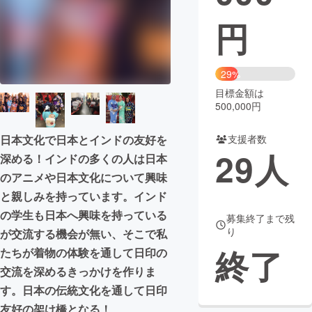
円
まちづくり・地域活性化
CAMPFIRE for Social Good
CAMPFIRE Creation
29%
CAMPFIREふるさと納税
machi-ya
コミュニティ
目標金額は
500,000円
支援者数
日本文化で日本とインドの友好を
29
人
深める！インドの多くの人は日本
のアニメや日本文化について興味
と親しみを持っています。インド
の学生も日本へ興味を持っている
募集終了まで残
り
が交流する機会が無い、そこで私
終了
たちが着物の体験を通して日印の
交流を深めるきっかけを作りま
す。日本の伝統文化を通して日印
友好の架け橋となる！