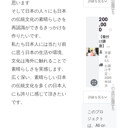
ン
詳細を見る
思います
を
なタイ
紬、名
物、
選
択
ミング
古屋
帯、帯
す
そして日本の人々にも日本
る
でご利
帯。 練
揚げ、
用いた
200
習用着
帯締め
の伝統文化の素晴らしさを
だけま
物お貸
セット
,00
す。）
再認識ができるきっかけを
出し、
＊お好
0
円
手ぶら
みの
作りたいです。
参加可
色、雰
【着付
能 講座
囲気、
け講
私たち日本人には当たり前
終了
着てい
座】 ③
後、継
きたい
着付け
に思う日本の生活や環境、
支援
続的に
場など
師スキ
者：
無料で
をヒア
ルマス
文化は海外に触れることで
0人
着物相
リング
ター講
お届
素晴らしさを実感します。
談受け
させて
座
け予
付けて
いただ
200,000
定：
広く深い、素晴らしい日本
おりま
きいく
円 全１
2020
年03
す。
つかご
０回 こ
の伝統文化を多くの日本人
こ
月
（ご利
提案さ
の講座
の
リ
用期間
せて頂
では人
タ
にも誇りに感じて頂きたい
ー
は2020
きま
へのお
ン
詳細を見る
を
年3月
す。
着付け
です。
選
択
~12月末
のスキ
す
る
です。
ルを習
このプロ
お好き
得する
ジェクト
なタイ
ことが
ミング
できま
は、All-or-
でご利
す。講