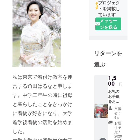
プロジェク
トを掲載し
ています
メッセー
ジを送る
リターンを
選ぶ
私は東京で着付け教室を運
1,5
00
円
営する角田はるなと申しま
お礼の
す。中学二年生の時に祖母
お手紙
をお送
と暮らしたことをきっかけ
りいた
支援
しま
に着物が好きになり、大学
者：
す。
9人
進学後着物の活動を始めま
お届
け予
した。
定：
2020