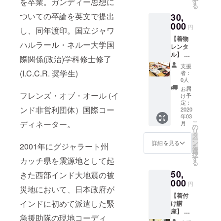
を卒業。ガンディー思想に
す
る
できる
ついての卒論を英文で提出
30,
ように
なりま
000
円
し、同年渡印。国立ジャワ
す。
【着物
（内
ハルラール・ネルー大学国
レンタ
容） 講
ル】 ②
座は１
際関係(政治)学科修士修了
女性着
回。マ
支援
物レン
ンツー
(I.C.C.R. 奨学生)
者：
タル
マン
0人
（フォ
レッ
お届
ーマ
フレンズ・オブ・オール (イ
ス、２
け予
ル）
時間 着
定：
ンド非営利団体）国際コー
30,000
2020
流し、
年03
円 正絹
貝の口
こ
ディネーター。
月
訪問着
と片ば
の
リ
（着物
さみ 練
タ
ー
一式、
習用着
ン
詳細を見る
2001年にグジャラート州
を
草履、
物お貸
選
択
着付け
出し、
す
カッチ県を震源地として起
る
小物一
手ぶら
50,
式、ク
参加可
きた西部インド大地震の被
リーニ
000
能 講座
円
災地において、日本政府が
ング
終了
【着付
代） ※
後、継
インドに初めて派遣した緊
け講
ご希望
続的に
座】 ②
の方は
無料で
急援助隊の現地コーディ
女性
着付け
着物相