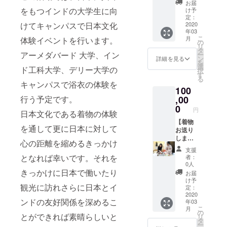
お届
でご用
性カ
ビュー
をもつインドの大学生に向
け予
意くだ
ジュア
講座
定：
さい。
ル着物
75,000
2020
けてキャンパスで日本文化
デ
年03
円 全5
こ
ビュー
月
体験イベントを行います。
回 この
の
リ
講座」
講座を
タ
アーメダバード 大学、イン
ー
をご受
受講す
ン
詳細を見る
を
講され
るとご
選
ド工科大学、デリー大学の
択
る方、
自分で
す
る
もしく
カジュ
キャンパスで浴衣の体験を
はすで
100
アルな
に顧問
着物の
,00
行う予定です。
の着付
着付け
0
円
けを習
日本文化である着物の体験
ができ
得され
るよう
【着物
を通して更に日本に対して
ている
になり
お送り
方を対
ます。
しま
心の距離を縮めるきっかけ
象とし
（内
す】 リ
支援
ており
容） マ
ユース
となれば幸いです。それを
者：
ま
ンツー
着物デ
0人
す。）
マン
ビュー
きっかけに日本で働いたり
お届
（ご利
レッ
セット
け予
用期間
観光に訪れさらに日本とイ
ス、１
（カ
定：
は2020
講座２
ジュア
2020
年3月
ンドの友好関係を深めるこ
年03
時間 着
ル）
こ
~12月末
月
物の種
100,000
の
とができれば素晴らしいと
リ
です。
類は小
円 女性
タ
ー
お好き
紋、
物 着