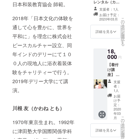
0051 東
レンタル（カ
ご希望
日本和装教育協会 師範。
京都渋
ジュアル）
の方は
支援者：1人
谷区千
15,000円 化繊
着付け
お届け予定：
駄ヶ谷
お召し （着物一
2018年「日本文化の体験を
サービ
こ
2020年03月
1-1-12
の
式、着付け小物
スあり
リ
桜美林
タ
通して心を豊かに、世界を
一式、雪駄） ※
（ご利
ー
大学千
ン
ご希望の方は着
詳細を見る
用期間
を
駄ヶ谷
平和に」を理念に株式会社
選
付けサービスあ
は2020
択
キャン
す
り （ご利用期間
年3月〜
る
ピースカルチャー設立、同
パス
は2020年3月〜4
4月、
18,
TEL. 03
月、10〜12月末
10〜12
年インドのデリーにて１０
-5413-
000
です。お好きな
円
月末で
8912
タイミングでご
０人の現地人に浴衣着装体
す。お
【着付
利用いただけま
好きな
け講
す。）
験をチャリティーで行う。
タイミ
座】 ④
ングで
男性着
2019年デリー大学にて講
支援
ご利用
物デ
者：
いただ
ビュー
演。
1人
けま
講座
お届
す。）
18,000
け予
円 この
定：
川根 友（かわね とも）
講座を
2020
年03
受講す
こ
月
るとご
の
1970年東京生まれ。1992年
リ
自分で
タ
ー
男性着
ン
に津田塾大学国際関係学科
詳細を見る
を
物の着
選
択
付けが