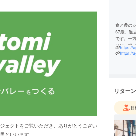
食と農の
67歳。過
です。一方
とで、担
https://a
れる可能
https://a
の研究開発
します。
リターン
目
ジェクトをご覧いただき、ありがとうござい
男といいます。