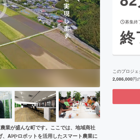
募集終
CAMPFIRE for Social Good
CAMPFIRE Creation
終
CAMPFIREふるさと納税
machi-ya
コミュニティ
このプロジェ
2,086,000
円
ど農業が盛んな町です。ここでは、地域商社
、AIやロボットを活用したスマート農業に