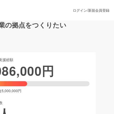
ログイン
/
新規会員登録
農業の拠点をつくりたい
うすぐ公開されます
支援総額
プロダクト
086,000
円
ファッション
スポーツ
,000,000円
数
ア
ソーシャルグッド
人