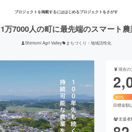
プロジェクトを掲載するには
はじめる
プロジェクトをさがす
1万7000人の町に最先端のスマート
Shintomi Agri Valley
まちづくり・地域活性化
注目のリターン
注目の新着プロジェクト
募集終了が近いプロジェクト
も
現在の
音楽
舞台・パフォーマンス
2,
ゲーム・サービス開発
フード・飲食店
41%
書籍・雑誌出版
アニメ・漫画
目標金額は5
支援者
チャレンジ
ビューティー・ヘルスケ
82