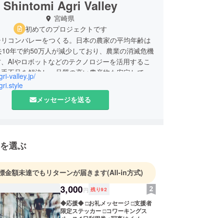
Shintomi Agri Valley
宮崎県
初めてのプロジェクトです
シリコンバレーをつくる。日本の農家の平均年齢は
去10年で約50万人が減少しており、農業の消滅危機
、AIやロボットなどのテクノロジーを活用するこ
い手不足を解決し、品質の高い農産物も安定して作
gri-valley.jp/
性が高まっています。宮崎県新富町にスマート農業
gri.style
拠点を作り、100年先まで持続できる農業を実現
メッセージを送る
を選ぶ
標金額未達でもリターンが届きます
(All-in方式)
3,000
円
残り
92
◆応援◆ □お礼メッセージ □支援者
限定ステッカー □コワーキングス