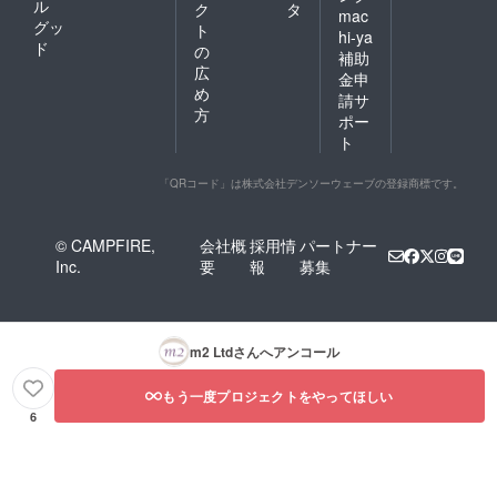
ル
ク
タ
mac
グッ
ト
hi-ya
ド
の
補助
広
金申
め
請サ
方
ポー
ト
「QRコード」は株式会社デンソーウェーブの登録商標です。
© CAMPFIRE,
会社概
採用情
パートナー
Inc.
要
報
募集
m2 Ltd
さんへアンコール
もう一度プロジェクトをやってほしい
6