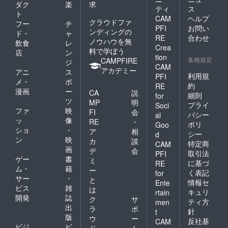
ダク
楽
求
ティ
ス
ト
CAM
ヘルプ
クラウドファ
フー
チ
PFI
お問い
ンディングの
ド・
ャ
RE
合わせ
ノウハウを無
飲食
レ
Crea
料で学ぼう
店
ン
tion
各種規定
CAMPFIRE
ジ
CAM
アカデミー
アニ
ス
利用規
PFI
メ・
ポ
約
RE
漫画
ー
CA
説
細則
for
ツ
MP
明
プライ
Soci
ファ
映
FI
会
バシー
al
ッ
像
RE
・
ポリ
Goo
ショ
・
ア
相
シー
d
ン
映
カ
談
特定商
CAM
画
デ
会
取引法
PFI
ゲー
書
ミ
に基づ
RE
ム・
籍
ー
く表記
for
サー
・
と
情報セ
Ente
ビス
雑
は
キュリ
rtain
開発
誌
ク
サ
ティ方
men
出
ラ
ポ
針
t
版
ウ
ー
反社基
CAM
ビジ
ビ