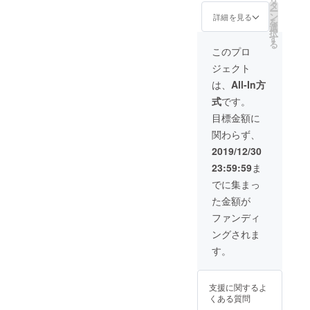
期：
■日本語
タ
ー
2020年
説明書
ン
詳細を見る
を
2月末予
× 1個 ※
選
択
定 【内
製造状
す
る
容】
況によ
このプロ
■『iNot
り出荷
ジェクト
e』 × 2
時期が
個 ■
遅れる
は、
All-In方
ノート
場合、
式
です。
× 2個 ■
早急に
専用ペ
ご連絡
目標金額に
ン × 2個
致しま
関わらず、
■専用ペ
す。
ンのイ
2019/12/30
ンク ×
23:59:59
ま
10個
■USB
でに集まっ
ケーブ
た金額が
ル × 2個
■日本語
ファンディ
説明書
ングされま
× 2個 ※
製造状
す。
況によ
り出荷
時期が
支援に関するよ
遅れる
くある質問
場合、