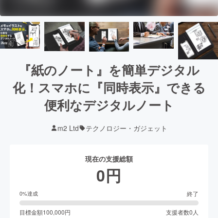
『紙のノート』を簡単デジタル
化！スマホに『同時表示』できる
便利なデジタルノート
m2 Ltd
テクノロジー・ガジェット
現在の支援総額
0
円
終了
0
%達成
目標金額
100,000
円
支援者数
0
人