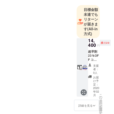
目標金額
未達でも
リターン
が届きま
す
(All-in
方式)
14,
残り20
400
円
超早割
23％OF
F コー
ス 定価
支援
18,700
者：
円 →
0人
14,400
お届
円
け予
（税・
定：
送料
2020
年02
込） 配
こ
月
送時
の
リ
期：
タ
ー
2020年
ン
詳細を見る
を
2月末予
選
択
定 【内
す