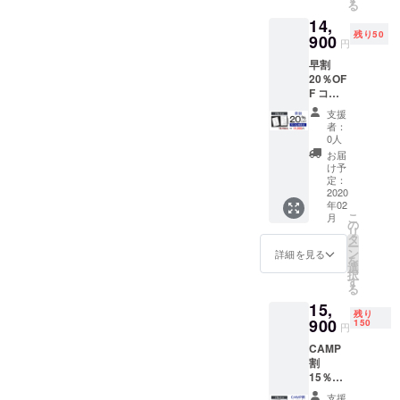
る
容】
14,
■『iNot
残り50
e』 × 1
900
円
個 ■
早割
ノート
20％OF
× 1個 ■
F コー
専用ペ
ス 定価
ン × 1個
支援
18,700
■専用ペ
者：
円 →
ンのイ
0人
14,900
ンク × 5
お届
円
個
け予
（税・
■USB
定：
送料
2020
ケーブ
年02
込） 配
ル × 1個
こ
月
送時
■日本語
の
リ
期：
説明書
タ
ー
2020年
× 1個 ※
ン
詳細を見る
を
2月末予
製造状
選
択
定 【内
況によ
す
る
容】
り出荷
15,
■『iNot
時期が
残り
e』 × 1
900
遅れる
150
円
個 ■
場合、
CAMP
ノート
早急に
割
× 1個 ■
ご連絡
15％OF
専用ペ
致しま
F コー
ン × 1個
す。
支援