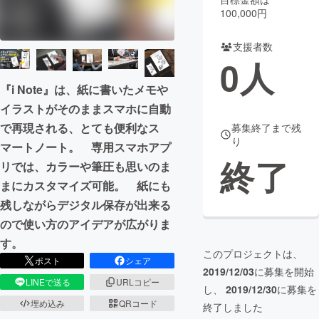
100,000円
まちづくり・地域活性化
支援者数
0
人
CAMPFIRE for Social Good
CAMPFIRE Creation
『i Note』は、紙に書いたメモや
CAMPFIREふるさと納税
machi-ya
コミュニティ
イラストがそのままスマホに自動
で再現される、とても便利なス
募集終了まで残
り
マートノート。 専用スマホアプ
終了
リでは、カラーや筆圧も思いのま
まにカスタマイズ可能。 紙にも
残しながらデジタル保存が出来る
ので使い方のアイデアが広がりま
す。
このプロジェクトは、
ポスト
シェア
2019/12/03
に募集を開始
LINEで送る
URLコピー
し、
2019/12/30
に募集を
埋め込み
QRコード
終了しました