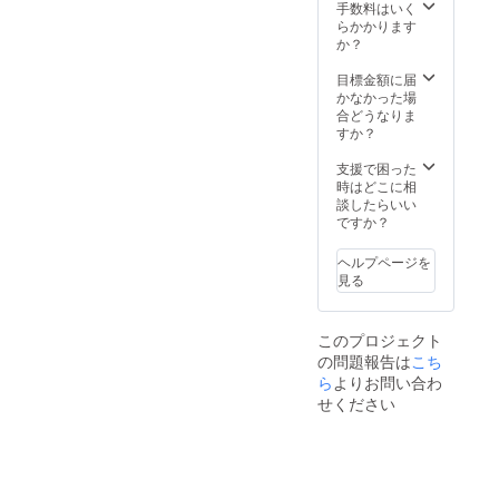
早急に
手数料はいく
ご連絡
らかかります
致しま
か？
す。
目標金額に届
かなかった場
合どうなりま
すか？
支援で困った
時はどこに相
談したらいい
ですか？
ヘルプページを
見る
このプロジェクト
の問題報告は
こち
ら
よりお問い合わ
せください