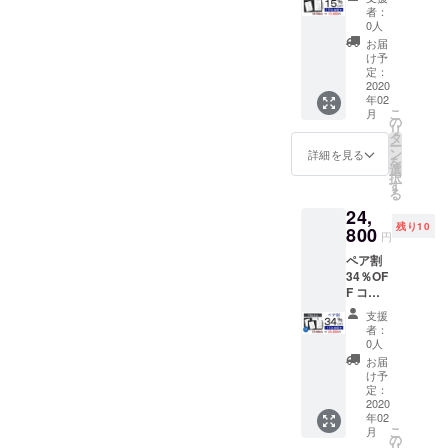
ス 定価
■専用ペ
者：
18,700
ンのイ
0人
円 →
ンク × 5
お届
15,900
個
け予
円
■USB
定：
（税・
2020
ケーブ
年02
送料
ル × 1個
こ
月
込） 配
■日本語
の
リ
送時
説明書
タ
ー
期：
× 1個 ※
ン
詳細を見る
を
2020年
製造状
選
択
2月末予
況によ
す
る
定 【内
り出荷
24,
容】
時期が
残り10
■『iNot
800
遅れる
円
e』 × 1
場合、
ペア割
個 ■
早急に
34％OF
ノート
ご連絡
F コー
× 1個 ■
致しま
ス 定価
専用ペ
す。
支援
37,400
ン × 1個
者：
円 →
■専用ペ
0人
24,800
ンのイ
お届
円
ンク × 5
け予
（税・
個
定：
送料
2020
■USB
年02
込） 配
ケーブ
こ
月
送時
ル × 1個
の
リ