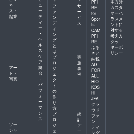
ド
ト
本方針
PFI
ネ
ュ
フ
サ
カスタ
RE
ス・
ー
ァ
ー
マーハ
for
起業
テ
ン
ビ
ラスメ
Spor
ィ
デ
ス
ントに
ts
ー
ィ
対する
CAM
・
ン
考え方
PFI
ヘ
グ
クッ
RE
ル
と
キーポ
ふる
ス
は
リシー
さと
ケ
プ
実
納税
ア
ロ
施
AD
アー
舞
ジ
事
FOR
ト・
台
ェ
例
ALL
写真
・
ク
HIO
パ
ト
KOS
フ
の
HI
ォ
作
JFA
ー
り
クラ
マ
方
ウド
ン
プ
統
ファ
ス
ロ
計
ン
ソー
ジ
デ
ディ
シャ
ェ
ー
ング