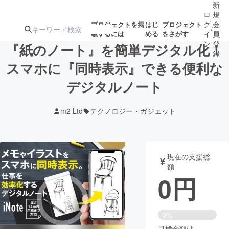
新
ロ
規
グ
会
プロジェクトを掲
はじ
プロジェクト
/
載するには
める
をさがす
イ
員
ン
登
『紙のノート』を簡単デジタル化！
録
スマホに『同時表示』できる便利な
デジタルノート
人気のプロ
注目のリ
注目の新着プロ
募集終了が近いプ
もうすぐ公開
ジェクト
ターン
ジェクト
ロジェクト
されます
m2 Ltd
テクノロジー・ガジェット
アート・写真
音楽
現在の支援総
テクノロジー・ガジェット
ゲーム・サ
額
0
円
映像・映画
書籍・雑誌
0%
ビジネス・起業
チャレンジ
目標金額は