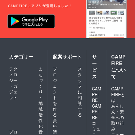
カテゴリー
起案サポート
サ
CAMP
ー
FIRE
テク
ま
プ
ス
ビ
につい
ノロ
ち
ロ
タ
ス
て
ジー
づ
ジ
ッ
・ガ
く
ェ
フ
CAM
CAMP
ジェ
り
ク
に
PFI
FIREと
ット
・
ト
相
RE
は
地
を
談
CAM
あんし
域
作
す
PFI
ん・安
活
る
る
RE
全への
性
資
コ
取り組
化
料
ミュ
み
プロ
音
請
ニ
ニュー