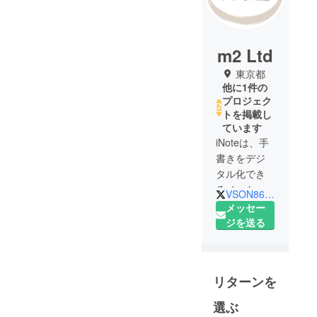
m2 Ltd
東京都
他に1件の
プロジェク
トを掲載し
ています
iNoteは、手
書きをデジ
タル化でき
るノートで
VSON86687483
す。
メッセー
こだわるラ
ジを送る
イフスタイ
ルにモノを
これからも
リターンを
ご紹介して
できること
選ぶ
を目標にし