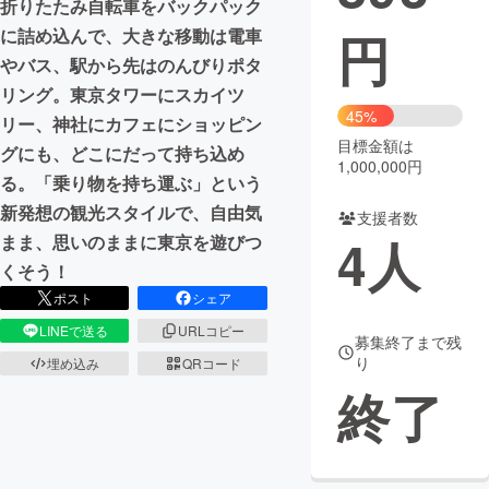
折りたたみ自転車をバックパック
円
に詰め込んで、大きな移動は電車
まちづくり・地域活性化
やバス、駅から先はのんびりポタ
リング。東京タワーにスカイツ
CAMPFIRE for Social Good
CAMPFIRE Creation
45%
リー、神社にカフェにショッピン
CAMPFIREふるさと納税
machi-ya
コミュニティ
目標金額は
グにも、どこにだって持ち込め
1,000,000円
る。「乗り物を持ち運ぶ」という
新発想の観光スタイルで、自由気
支援者数
4
人
まま、思いのままに東京を遊びつ
くそう！
ポスト
シェア
LINEで送る
URLコピー
募集終了まで残
り
埋め込み
QRコード
終了