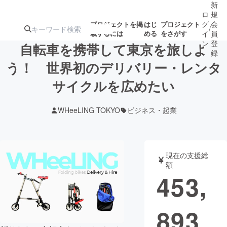
新
ロ
規
グ
会
プロジェクトを掲
はじ
プロジェクト
/
載するには
める
をさがす
イ
員
ン
登
自転車を携帯して東京を旅しよ
録
う！ 世界初のデリバリー・レンタ
サイクルを広めたい
人気のプロ
注目のリ
注目の新着プロ
募集終了が近いプ
もうすぐ公開
ジェクト
ターン
ジェクト
ロジェクト
されます
WHeeLING TOKYO
ビジネス・起業
アート・写真
音楽
現在の支援総
テクノロジー・ガジェット
ゲーム・サ
額
453,
映像・映画
書籍・雑誌
893
ビジネス・起業
チャレンジ