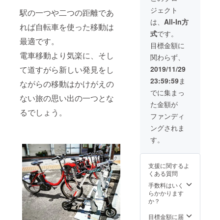
とさせ
ジェクト
ていた
駅の一つや二つの距離であ
だきま
は、
All-In方
れば自転車を使った移動は
す。 ご
式
です。
希望の
最適です。
掲載内
目標金額に
容を備
電車移動より気楽に、そし
関わらず、
考欄に
ご記入
2019/11/29
て道すがら新しい発見をし
くださ
23:59:59
ま
い。
ながらの移動はかけがえの
でに集まっ
ない旅の思い出の一つとな
た金額が
るでしょう。
ファンディ
ングされま
す。
支援に関するよ
くある質問
手数料はいく
らかかります
か？
目標金額に届