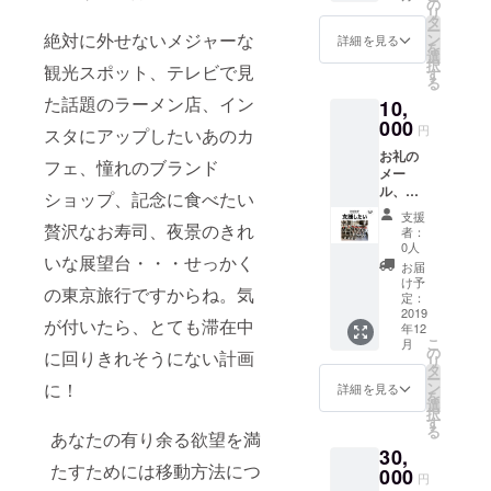
布用パ
31日ま
の
リ
ンフ
でとさ
タ
ー
レッ
絶対に外せないメジャーな
せてい
ン
詳細を見る
を
ト、ア
ただき
選
択
観光スポット、テレビで見
ンバサ
ます。
す
る
ダー専
掲載さ
た話題のラーメン店、イン
10,
用クー
せてい
ポン
000
ただく
円
スタにアップしたいあのカ
コード
お名前
お礼の
付）
（ニッ
フェ、憧れのブランド
メー
WHeeLI
クネー
ル、ご
NG
ム可）
ショップ、記念に食べたい
希望の
TOKYO
を備考
支援
方はお
贅沢なお寿司、夜景のきれ
のアン
欄にご
者：
名前を
バサ
記入く
0人
いな展望台・・・せっかく
当店HP
ダーと
ださ
お届
に掲載
して、
い。
け予
の東京旅行ですからね。気
（掲載
あなた
定：
サイズ
2019
の様々
が付いたら、とても滞在中
年12
L） ※お
なアイ
こ
月
名前の
デアで
の
に回りきれそうにない計画
リ
掲載は
当サー
タ
ー
2020年
ビスを
に！
ン
詳細を見る
を
12月31
ご紹介
選
択
日まで
くださ
す
る
あなたの有り余る欲望を満
とさせ
い。 一
30,
ていた
緒に成
たすためには移動方法につ
だきま
000
功を目
円
す。掲