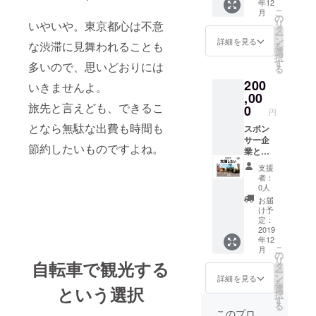
年12
okyo.co
IR
こ
月
m/for-
RESEA
の
リ
いやいや。東京都心は不意
sales
RCH A-
タ
ー
BIKE
ン
詳細を見る
な渋滞に見舞われることも
を
ELECT
選
択
RIC
す
多いので、思いどおりには
る
10%off
200
仕様そ
いきませんよ。
の他に
,00
つきま
旅先と言えども、できるこ
0
円
しては
となら無駄な出費も時間も
当店HP
スポン
にてご
サー企
節約したいものですよね。
確認く
業とし
ださ
て当店
支援
い。
HPに貴
者：
https://
社名を
0人
www.w
掲載or
お届
heelingt
バナー
け予
okyo.co
を設置
定：
m/for-
※貴社名
2019
年12
sales閉
の掲載
こ
月
じる
及びバ
の
リ
自転車で観光する
ナー設
タ
ー
置は
ン
詳細を見る
を
2020年
選
という選択
択
12月31
す
る
日まで
このプロ