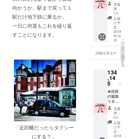
い。
ン★ 税
支援
向かうか、駅まで戻って１
https://
込価格
者：
www.w
￥126,6
1人
駅だけ地下鉄に乗るか。
heelingt
93 ←
お届
okyo.co
￥149,0
け予
一日に何度もこれを繰り返
m/for-
50
定：
sales
SINCLA
2019
すことになります。
年12
IR
こ
月
RESEA
の
リ
RCH A-
タ
ー
BIKE
ン
詳細を見る
を
ELECT
選
択
RIC
す
る
15%off
134
【※限定
3台】
,14
仕様そ
5
円
の他に
つきま
★注目
しては
の追加
当店HP
リター
にてご
ン★ 税
支援
確認く
込価格
者：
ださ
￥134,1
0人
い。
45 ←
お届
https://
￥149,0
「近距離だったらタクシー
け予
www.w
50
定：
にする？」
heelingt
SINCLA
2019