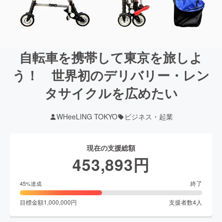
自転車を携帯して東京を旅しよ
う！ 世界初のデリバリー・レン
タサイクルを広めたい
WHeeLING TOKYO
ビジネス・起業
現在の支援総額
453,893
円
終了
45
%達成
目標金額
1,000,000
円
支援者数
4
人