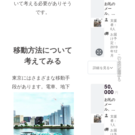
指しま
いて考える必要がありそう
お礼の
載させ
しょ
メー
ていた
う！ ※
です。
ル、ご
だくお
弊社と
希望の
名前
販売取
支援
方はお
（ニッ
次店の
者：
名前を
クネー
契約を
0人
当店HP
ム可）
締結い
お届
に掲載
を備考
ただき
け予
（掲載
欄にご
定：
ます。
サイズ
2019
移動方法について
記入く
（契約
年12
XL） ※
ださ
期間は
こ
月
お名前
い。
の
締結よ
考えてみる
リ
の掲載
タ
り1年
ー
は2020
ン
間）詳
詳細を見る
を
年12月
選
細は当
択
31日ま
東京にはさまざまな移動手
す
方まで
る
でとさ
お問合
50,
段があります。
電車、地下
せてい
せ下さ
ただき
000
い。
円
ます。
お礼の
掲載さ
メー
せてい
ル、ご
ただく
希望の
お名前
支援
方はお
（ニッ
者：
名前を
クネー
1人
当店HP
ム可）
お届
に掲載
を備考
け予