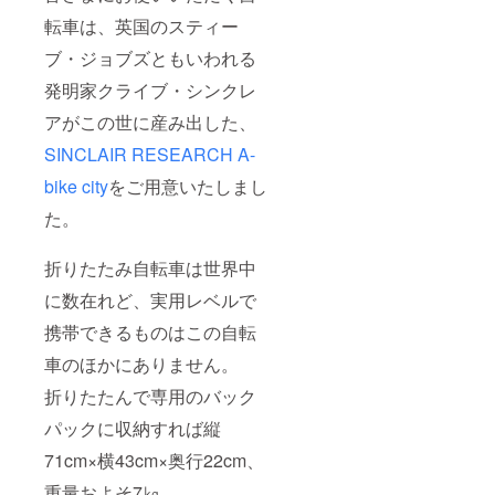
転車は、英国のスティー
ブ・ジョブズともいわれる
発明家クライブ・シンクレ
アがこの世に産み出した、
SINCLAIR RESEARCH A-
bike city
をご用意いたしまし
た。
折りたたみ自転車は世界中
に数在れど、実用レベルで
携帯できるものはこの自転
車のほかにありません。
折りたたんで専用のバック
パックに収納すれば縦
71cm×横43cm×奥行22cm、
重量およそ7㎏。