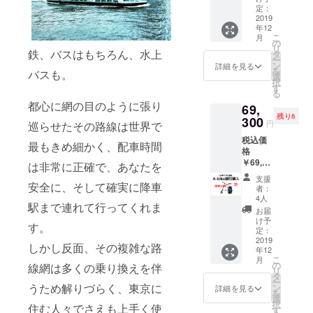
（掲載
欄にご
定：
サイズ
2019
記入く
年12
XXL） ※
ださ
こ
月
お名前
い。
の
リ
の掲載
鉄、バスはもちろん、水上
タ
ー
は2020
ン
詳細を見る
を
バスも。
年12月
選
択
31日ま
す
る
でとさ
都心に網の目のように張り
69,
せてい
残り6
ただき
300
円
巡らせたその路線は世界で
ます。
税込価
掲載さ
最もきめ細かく、配車時間
格
せてい
￥69,30
ただく
は非常に正確で、あなたを
0 ←
お名前
支援
￥77,00
安全に、そして確実に降車
（ニッ
者：
0
クネー
4人
駅まで連れて行ってくれま
SINCLA
ム可）
お届
IR
を備考
け予
す。
RESEA
欄にご
定：
RCH A-
2019
記入く
しかし反面、その複雑な路
年12
bike
ださ
こ
月
city
い。
の
線網は多くの乗り換えを伴
リ
バック
タ
ー
パック
うため解りづらく、東京に
ン
詳細を見る
を
セット
選
択
住む人々でさえも上手く使
10%off
す