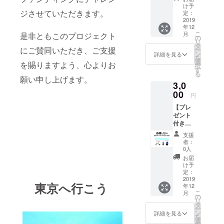
も始められ
方はお
け予
る、より
ジさせていただきます。
名前を
定：
当店HP
2019
パーソナル
年12
に掲載
な「モビリ
こ
月
是非ともこのプロジェクト
（掲載
の
リ
ティ革命」
サイズ
タ
にご賛同いただき、ご支援
ー
XS） プ
ン
詳細を見る
を起こして
を
レゼン
選
を賜りますよう、心よりお
いきたいと
択
トの内
す
る
容につ
願っていま
願い申し上げます。
3,0
きまし
す。
ては本
00
円
文中
【プレ
「リ
ゼント
ターン
付き】
のご紹
お礼の
介」を
支援
メー
ご確認
者：
ル、ご
くださ
0人
希望の
い。 ※
お届
方はお
お名前
け予
名前を
の掲載
定：
当店HP
2019
は2020
東京へ行こう
年12
に掲載
年12月
こ
月
（掲載
31日ま
の
リ
サイズ
でとさ
タ
ー
S） プ
せてい
ン
詳細を見る
を
レゼン
ただき
選