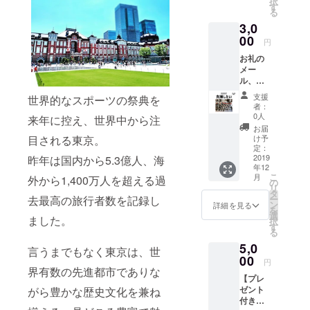
択
トの内
ます。
す
る
容につ
掲載さ
3,0
きまし
せてい
ては本
00
ただく
円
文中
お名前
お礼の
「リ
（ニッ
メー
ターン
クネー
ル、ご
のご紹
ム可）
希望の
介」を
を備考
支援
世界的なスポーツの祭典を
方はお
ご確認
欄にご
者：
名前を
くださ
記入く
0人
来年に控え、世界中から注
当店HP
い。 ※
ださ
お届
に掲載
お名前
目される東京。
い。
け予
（掲載
の掲載
定：
サイズ
2019
昨年は国内から5.3億人、海
は2020
年12
S） ※お
年12月
こ
月
外から1,400万人を超える過
名前の
31日ま
の
リ
掲載は
でとさ
タ
去最高の旅行者数を記録し
ー
2020年
せてい
ン
詳細を見る
を
12月31
ただき
選
ました。
択
日まで
ます。
す
る
とさせ
掲載さ
5,0
ていた
せてい
言うまでもなく東京は、世
だきま
00
ただく
円
す。掲
界有数の先進都市でありな
お名前
【プレ
載させ
（ニッ
ゼント
がら豊かな歴史文化を兼ね
ていた
クネー
付き】
だくお
ム可）