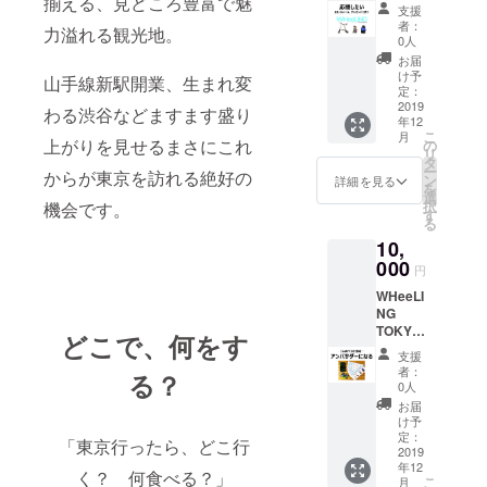
揃える、見どころ豊富で魅
お礼の
名前
を備考
支援
メー
（ニッ
欄にご
者：
力溢れる観光地。
ル、ご
クネー
記入く
0人
希望の
ム可）
ださ
お届
方はお
を備考
い。
け予
山手線新駅開業、生まれ変
名前を
欄にご
定：
当店HP
2019
記入く
わる渋谷などますます盛り
年12
に掲載
ださ
こ
月
（掲載
上がりを見せるまさにこれ
い。
の
リ
サイズ
タ
ー
からが東京を訪れる絶好の
M） プ
ン
詳細を見る
を
レゼン
選
択
機会です。
トの内
す
る
容につ
10,
きまし
ては本
000
円
文中
WHeeLI
「リ
NG
ターン
TOKYO
のご紹
どこで、何をす
アンバ
介」を
支援
サダー
ご確認
者：
る？
の権利
くださ
0人
を得る
い。 ※
お届
（アン
お名前
け予
バサ
の掲載
定：
「東京行ったら、どこ行
ダー名
2019
は2020
年12
刺、配
年12月
く？ 何食べる？」
こ
月