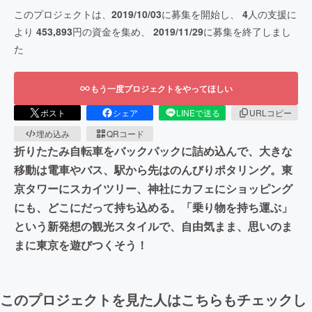
このプロジェクトは、
2019/10/03
に募集を開始し、
4
人の支援に
より
453,893
円の資金を集め、
2019/11/29
に募集を終了しまし
た
もう一度プロジェクトをやってほしい
ポスト
シェア
LINEで送る
URLコピー
埋め込み
QRコード
折りたたみ自転車をバックパックに詰め込んで、大きな
移動は電車やバス、駅から先はのんびりポタリング。東
京タワーにスカイツリー、神社にカフェにショッピング
にも、どこにだって持ち込める。「乗り物を持ち運ぶ」
という新発想の観光スタイルで、自由気まま、思いのま
まに東京を遊びつくそう！
このプロジェクトを見た人はこちらもチェックし