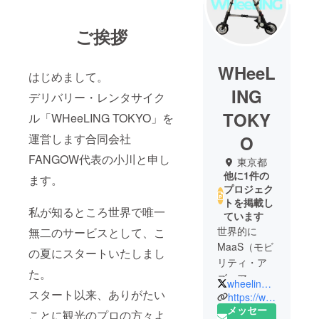
ご挨拶
WHeeL
はじめまして。
ING
デリバリー・レンタサイク
TOKY
ル「WHeeLING TOKYO」を
運営します合同会社
O
FANGOW代表の小川と申し
東京都
他に1件の
ます。
プロジェク
トを掲載し
私が知るところ世界で唯一
ています
世界的に
無二のサービスとして、こ
MaaS（モビ
の夏にスタートいたしまし
リティ・ア
た。
ズ・ア・
wheelingtokyo
スタート以来、ありがたい
サービス）
https://www.wheelingtokyo.com
ブームが巻
メッセー
ことに観光のプロの方々よ