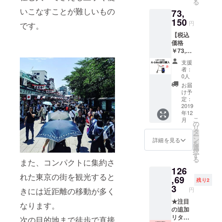
る
【※限定
いこなすことが難しいもの
73,
10台】
仕様そ
150
円
です。
の他に
【税込
つきま
価格
しては
￥73,15
当店HP
0 ←
にてご
支援
￥77,00
確認く
者：
0
ださ
0人
SINCLA
い。
お届
IR
https://
け予
RESEA
www.w
定：
RCH A-
2019
heelingt
年12
bike
okyo.co
こ
月
city
m/for-
の
リ
バック
sales
タ
ー
パック
ン
詳細を見る
を
セット
選
択
5%off】
す
る
また、コンパクトに集約さ
仕様そ
126
の他に
れた東京の街を観光すると
つきま
,69
残り2
しては
3
きには近距離の移動が多く
円
当店HP
にてご
★注目
なります。
確認く
の追加
ださ
リター
次の目的地まで徒歩で直接