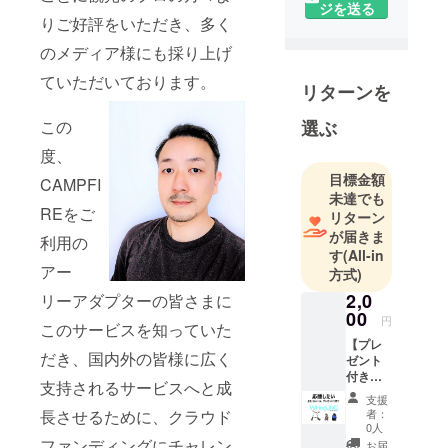
き起こり、
ジを送る
りご好評をいただき、多く
デジタル技
のメディア様にも採り上げ
術による新
たな移動手
ていただいております。
リターンを
段とその統
合が提唱さ
この
選ぶ
れる中、私
度、
たち
目標金額
CAMPFI
WHeeLING
未達でも
TOKYO（ウ
REをご
リターン
ィーリン
が届きま
利用の
グ・トー
す
(All-in
アー
キョー）は
方式)
既存の技
2,0
リーアダプターの皆さまに
術・アナロ
00
円
このサービスを知っていた
グな製品に
【プレ
だき、国内外の皆様に広く
いま一度光
ゼント
付き】
を当て、ひ
支持されるサービスへと成
お礼の
支援
とりひとり
メー
長させるために、クラウド
者：
ル、ご
がすぐにで
0人
希望の
ファンディングにチャレン
お届