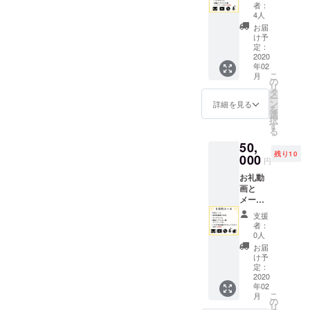
ニアル
者：
バムに
4人
加えて
お届
名前入
け予
りの
定：
voice
2020
年02
データ
こ
月
をお送
の
リ
りしま
タ
ー
す。
ン
詳細を見る
を
選
択
す
る
50,
残り10
000
円
お礼動
画と
メー
ル、ミ
支援
ニアル
者：
バム、
0人
名前入
お届
りvoice
け予
に加え
定：
て キャ
2020
年02
ラク
こ
月
ターデ
の
リ