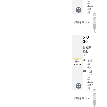
えさせ
定：
てくだ
2020
年01
さい。
こ
月
CAMPF
の
リ
IREの
タ
ー
メッ
ン
詳細を見る
を
セージ
選
択
機能で
す
る
お礼の
5,0
メール
もお送
00
円
りさせ
お礼動
ていた
画と
だきま
メール
す。 備
に加え
考欄に
支援
て、 ミ
お名前
者：
ニアル
の記入
6人
バムを
をお願
お届
データ
いいた
け予
にてお
しま
定：
送りい
2020
す。
年02
たしま
(ニック
こ
月
す。 ※
ネーム
の
リ
収録曲
でも結
タ
ー
は未定
構です)
ン
詳細を見る
を
選
択
す