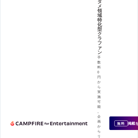
タ
メ
領
域
特
化
型
ク
ラ
フ
ァ
ン
手
数
料
0
円
か
ら
実
施
可
能
。
企
画
掲載
無料
か
ら
リ