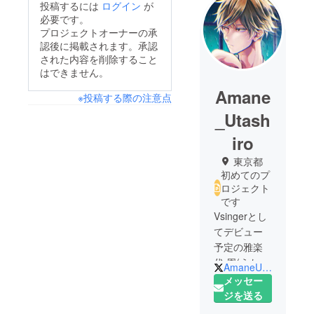
投稿するには
ログイン
が
必要です。
プロジェクトオーナーの承
認後に掲載されます。承認
された内容を削除すること
はできません。
Amane
※投稿する際の注意点
_Utash
iro
東京都
初めてのプ
ロジェクト
です
Vsingerとし
てデビュー
予定の雅楽
代 周(うたし
AmaneUtashiro
ろ あまね)で
メッセー
す。
ジを送る
好きな食べ