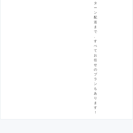
タ
ー
ン
配
送
ま
で
、
す
べ
て
お
任
せ
の
プ
ラ
ン
も
あ
り
ま
す
！