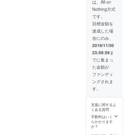
し直筆
は、All-or-
イラス
Nothing方式
トをお
送りし
です。
ます。
目標金額を
※イラス
トのみ
達成した場
郵送と
合にのみ、
なりま
す
2019/11/30
23:59:59
ま
でに集まっ
た金額が
ファンディ
ングされま
す。
支援に関するよ
くある質問
手数料はいく
らかかります
か？