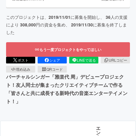
このプロジェクトは、
2019/11/01
に募集を開始し、
36
人の支援
により
308,000
円の資金を集め、
2019/11/30
に募集を終了しま
した
もう一度プロジェクトをやってほしい
ポスト
シェア
LINEで送る
URLコピー
埋め込み
QRコード
バーチャルシンガー「雅楽代 周」デビュープロジェク
ト！友人同士が集まったクリエイティブチームで作る
「皆さんと共に成長する新時代の音楽エンターテイメン
ト！」
エ
ン