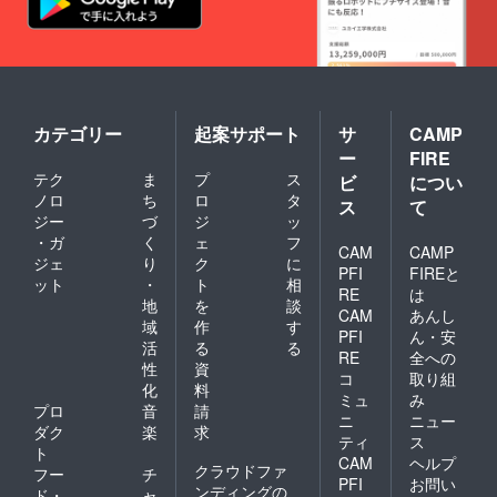
カテゴリー
起案サポート
サ
CAMP
ー
FIRE
テク
ま
プ
ス
ビ
につい
ノロ
ち
ロ
タ
ス
て
ジー
づ
ジ
ッ
・ガ
く
ェ
フ
CAM
CAMP
ジェ
り
ク
に
PFI
FIREと
ット
・
ト
相
RE
は
地
を
談
CAM
あんし
域
作
す
PFI
ん・安
活
る
る
RE
全への
性
資
コ
取り組
化
料
ミュ
み
プロ
音
請
ニ
ニュー
ダク
楽
求
ティ
ス
ト
CAM
ヘルプ
クラウドファ
フー
チ
PFI
お問い
ンディングの
ド・
ャ