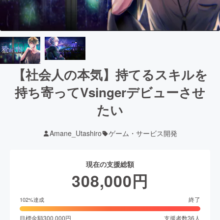
【社会人の本気】持てるスキルを
持ち寄ってVsingerデビューさせ
たい
Amane_Utashiro
ゲーム・サービス開発
現在の支援総額
308,000
円
終了
102
%達成
目標金額
300,000
円
支援者数
36
人