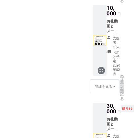
る
10,
000
円
お礼動
画と
メー
ル、ミ
支援
ニアル
者：
バムに
10人
加えて
お届
voice
け予
データ
定：
をお送
2020
年02
りしま
こ
月
す。
の
リ
タ
ー
ン
詳細を見る
を
選
択
す
る
30,
残り86
000
円
お礼動
画と
メー
ル、ミ
支援