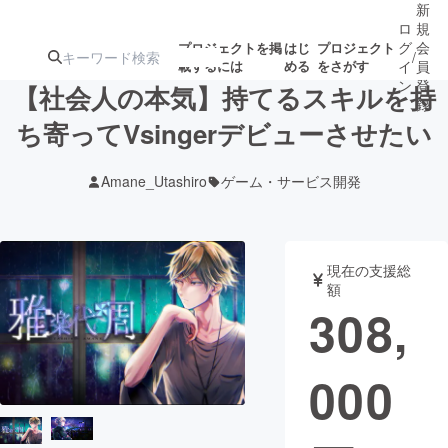
新
ロ
規
グ
会
プロジェクトを掲
はじ
プロジェクト
/
載するには
める
をさがす
イ
員
ン
登
【社会人の本気】持てるスキルを持
録
ち寄ってVsingerデビューさせたい
人気のプロ
注目のリ
注目の新着プロ
募集終了が近いプ
もうすぐ公開
Amane_Utashiro
ゲーム・サービス開発
ジェクト
ターン
ジェクト
ロジェクト
されます
アート・写真
音楽
現在の支援総
額
308,
テクノロジー・ガジェット
ゲーム・サ
000
映像・映画
書籍・雑誌
ビジネス・起業
チャレンジ