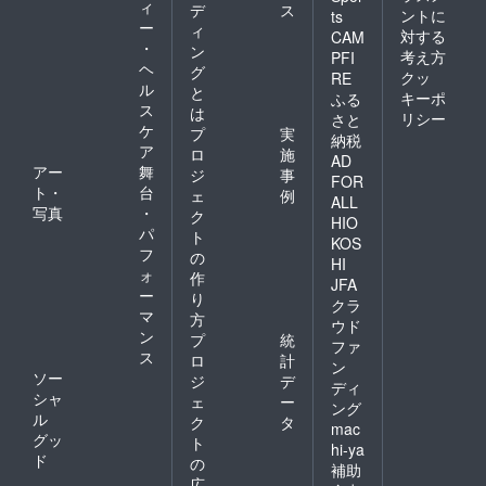
ィ
デ
ス
ントに
ts
ー
ィ
対する
CAM
・
ン
考え方
PFI
ヘ
グ
クッ
RE
ル
と
キーポ
ふる
ス
は
リシー
さと
ケ
プ
実
納税
ア
ロ
施
AD
アー
舞
ジ
事
FOR
ト・
台
ェ
例
ALL
写真
・
ク
HIO
パ
ト
KOS
フ
の
HI
ォ
作
JFA
ー
り
クラ
マ
方
ウド
ン
プ
統
ファ
ス
ロ
計
ン
ソー
ジ
デ
ディ
シャ
ェ
ー
ング
ル
ク
タ
mac
グッ
ト
hi-ya
ド
の
補助
広