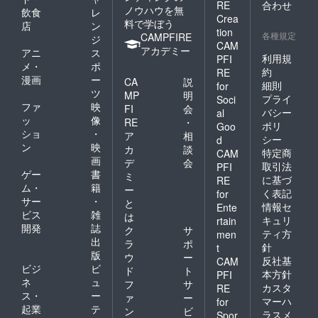
RE
合わせ
ノウハウを無
飲食
レ
Crea
料で学ぼう
店
ン
tion
各種規定
CAMPFIRE
ジ
CAM
アカデミー
アニ
ス
利用規
PFI
メ・
ポ
約
RE
漫画
ー
CA
説
細則
for
ツ
MP
明
プライ
Soci
ファ
映
FI
会
バシー
al
ッ
像
RE
・
ポリ
Goo
ショ
・
ア
相
シー
d
ン
映
カ
談
特定商
CAM
画
デ
会
取引法
PFI
ゲー
書
ミ
に基づ
RE
ム・
籍
ー
く表記
for
サー
・
と
情報セ
Ente
ビス
雑
は
キュリ
rtain
開発
誌
ク
サ
ティ方
men
出
ラ
ポ
針
t
版
ウ
ー
反社基
CAM
ビジ
ビ
ド
ト
本方針
PFI
ネ
ュ
フ
サ
カスタ
RE
ス・
ー
ァ
ー
マーハ
for
起業
テ
ン
ビ
ラスメ
Spor