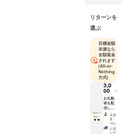
物はお餅と
トマトで
リターンを
す。
これから色
選ぶ
んな歌に
チャレンジ
目標金額
して皆さん
未達なら
に喜んでも
全額返金
らえるよう
されます
に頑張りま
(All-or-
す！
Nothing
方式)
3,0
00
円
お礼動
画を配
信し、
その中
支援
でお礼
者：
のメッ
16人
セージ
お届
をお伝
け予