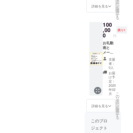
ザイン
タ
ー
を担当
ン
詳細を見る
を
したイ
選
択
ラスト
す
る
レー
100
ターの
書下ろ
,00
残り1
しイラ
0
円
ストを
お送り
お礼動
しま
画と
す。 ※
メー
イラス
ル、ミ
支援
トのみ
ニアル
者：
郵送と
バム、
0人
なりま
名前入
お届
す
りvoice
け予
に加え
定：
て キャ
2020
年02
ラク
こ
月
ターデ
の
リ
ザイン
タ
ー
を担当
ン
詳細を見る
を
したイ
選
択
ラスト
す
る
レー
このプロ
ターの
ジェクト
書下ろ