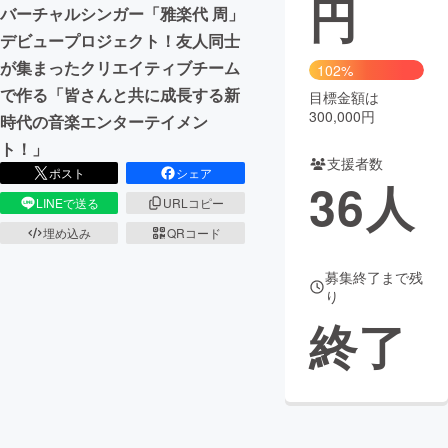
円
バーチャルシンガー「雅楽代 周」
まちづくり・地域活性化
デビュープロジェクト！友人同士
が集まったクリエイティブチーム
102%
で作る「皆さんと共に成長する新
目標金額は
CAMPFIRE for Social Good
CAMPFIRE Creation
300,000円
時代の音楽エンターテイメン
CAMPFIREふるさと納税
machi-ya
コミュニティ
ト！」
支援者数
ポスト
シェア
36
人
LINEで送る
URLコピー
埋め込み
QRコード
募集終了まで残
り
終了