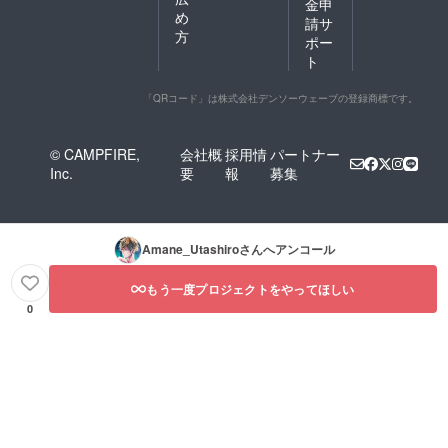
金申
め
請サ
方
ポー
ト
「QRコード」は株式会社デンソーウェーブの登録商標です。
© CAMPFIRE,
会社概
採用情
パートナー
Inc.
要
報
募集
Amane_Utashiro
さんへアンコール
もう一度プロジェクトをやってほしい
0