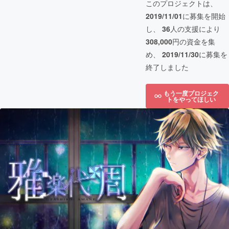
このプロジェクトは、
2019/11/01
に募集を開始
し、
36
人の支援により
308,000
円の資金を集
め、
2019/11/30
に募集を
終了しました
もう一度プロジェク
トをやってほしい