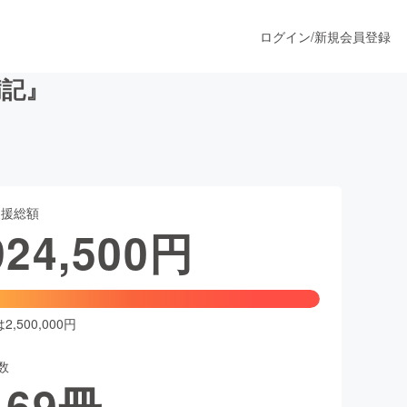
ログイン
/
新規会員登録
病記』
うすぐ公開されます
支援総額
プロダクト
924,500
円
ファッション
スポーツ
,500,000円
数
ア
ソーシャルグッド
169
冊