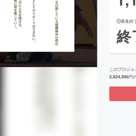
募集終
CAMPFIRE for Social Good
CAMPFIRE Creation
終
CAMPFIREふるさと納税
machi-ya
コミュニティ
このプロジェ
2,924,500
円