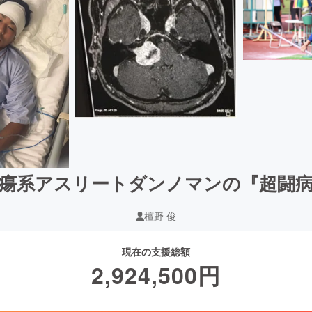
瘍系アスリートダンノマンの『超闘
檀野 俊
現在の支援総額
2,924,500
円