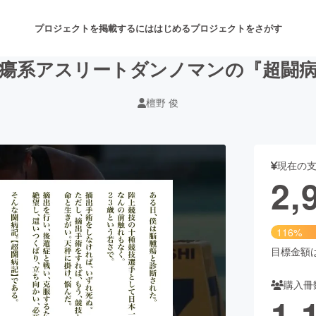
プロジェクトを掲載するには
はじめる
プロジェクトをさがす
瘍系アスリートダンノマンの『超闘
檀野 俊
注目のリターン
注目の新着プロジェクト
募集終了が近いプロジェクト
も
現在の
音楽
舞台・パフォーマンス
2,
ゲーム・サービス開発
フード・飲食店
116%
書籍・雑誌出版
アニメ・漫画
目標金額は2
購入冊
チャレンジ
ビューティー・ヘルスケ
1,