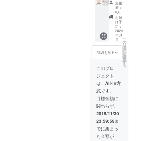
お選び
ザイン
支援
くださ
をサム
者：
い。
ライデ
0人
pixivFA
ザイン
お届
CTORY
で販売
け予
という
しま
定：
業者か
す！ 日
2020
年01
ら発送
本中の
こ
月
されま
人に着
の
リ
す。
てもら
タ
ー
える
ン
詳細を見る
を
チャン
選
択
スで
す
る
す！
このプロ
メール
ジェクト
アドレ
スにご
は、
All-In方
連絡し
式
です。
ますの
で、紙
目標金額に
に描い
関わらず、
たラフ
を添付
2019/11/30
して送
23:59:59
ま
り返し
てくだ
でに集まっ
さい。
た金額が
※表面の