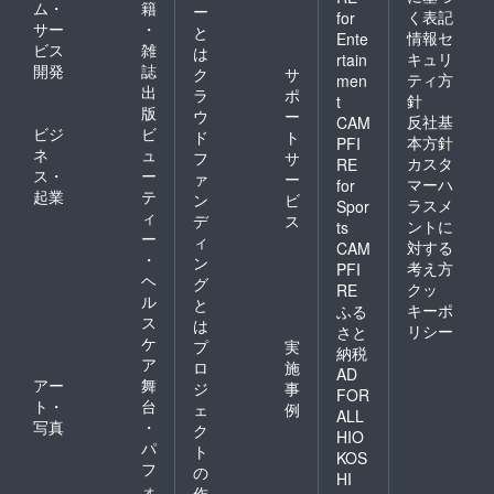
ム・
籍
ー
く表記
for
サー
・
と
情報セ
Ente
ビス
雑
は
キュリ
rtain
開発
誌
ク
サ
ティ方
men
出
ラ
ポ
針
t
版
ウ
ー
反社基
CAM
ビジ
ビ
ド
ト
本方針
PFI
ネ
ュ
フ
サ
カスタ
RE
ス・
ー
ァ
ー
マーハ
for
起業
テ
ン
ビ
ラスメ
Spor
ィ
デ
ス
ントに
ts
ー
ィ
対する
CAM
・
ン
考え方
PFI
ヘ
グ
クッ
RE
ル
と
キーポ
ふる
ス
は
リシー
さと
ケ
プ
実
納税
ア
ロ
施
AD
アー
舞
ジ
事
FOR
ト・
台
ェ
例
ALL
写真
・
ク
HIO
パ
ト
KOS
フ
の
HI
ォ
作