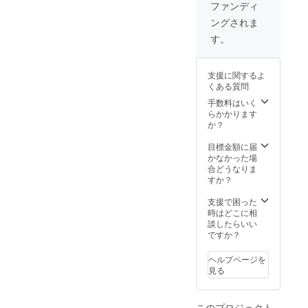
み、裏
ファンディ
面の
ングされま
み、両
面もOK
す。
です。
ホワイ
ト、ブ
支援に関するよ
ラッ
くある質問
ク、
レッ
手数料はいく
ド、
らかかります
ターコ
か？
イズ、
イエ
目標金額に届
ローか
かなかった場
らお選
合どうなりま
びくだ
すか？
さい。
当社デ
支援で困った
ザイ
時はどこに相
ナーが
談したらいい
ラフを
ですか？
元に作
成し、
ヘルプページを
サンプ
見る
ルを送
りま
す。 修
このプロジェクト