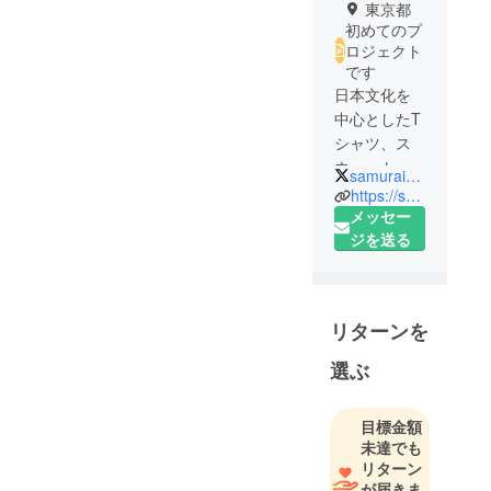
東京都
初めてのプ
ロジェクト
です
日本文化を
中心としたT
シャツ、ス
ウェット、
samuraidesignja
パーカーを
https://samuraishop.official.ec/
販売。海外
メッセー
からも人気
ジを送る
のラーメン
や侍、忍者
などのジャ
リターンを
パニーズカ
ルチャーを
選ぶ
プリント。
おもしろT
目標金額
シャツやレ
未達でも
トロTシャツ
リターン
などもあり
が届きま