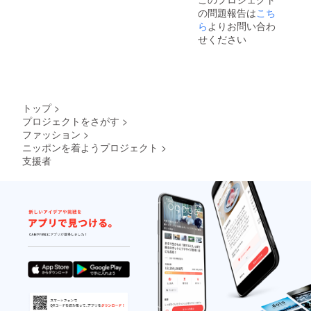
正がな
の問題報告は
こち
ければ
税込み
ら
よりお問い合わ
4300円
せください
【送料
540円】
で販売
致しま
す。 注
意事項
トップ
>
・日本
プロジェクトをさがす
>
文化か
ファッション
>
日本語
のデザ
ニッポンを着ようプロジェクト
>
インで
支援者
お願い
しま
す。 ・
著作
権、肖
像権に
違反し
ないよ
うお願
いしま
す。 ・
エロ、
グロ、