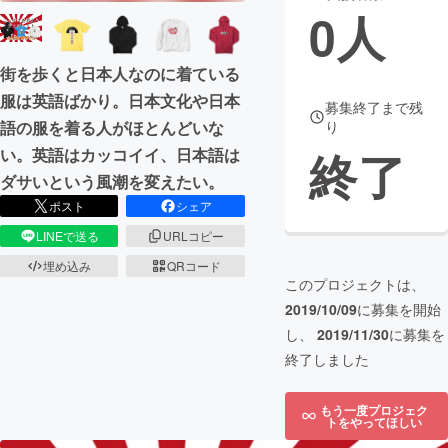
0
人
まちづくり・地域活性化
街を歩くと日本人なのに着ている
服は英語ばかり。日本文化や日本
CAMPFIRE for Social Good
CAMPFIRE Creation
募集終了まで残
語の服を着る人がほとんどいな
り
CAMPFIREふるさと納税
machi-ya
コミュニティ
終了
い。英語はカッコイイ、日本語は
ダサいという風潮を変えたい。
ポスト
シェア
LINEで送る
URLコピー
埋め込み
QRコード
このプロジェクトは、
2019/10/09
に募集を開始
し、
2019/11/30
に募集を
終了しました
もう一度プロジェク
トをやってほしい