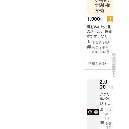
ます。
す
(All-in
方式)
1,000
円
魂を込めたお礼
のメール。 原価
がかからなくて
とても助かりま
支援者：0人
す。
お届け予定：
こ
2019年12月
の
リ
タ
ー
ン
詳細を見る
を
選
択
す
る
2,0
00
円
アクリ
ルバッ
ジ（非
売品）
支援
バッグ
者：
や帽
0人
子、
お届
ジャ
け予