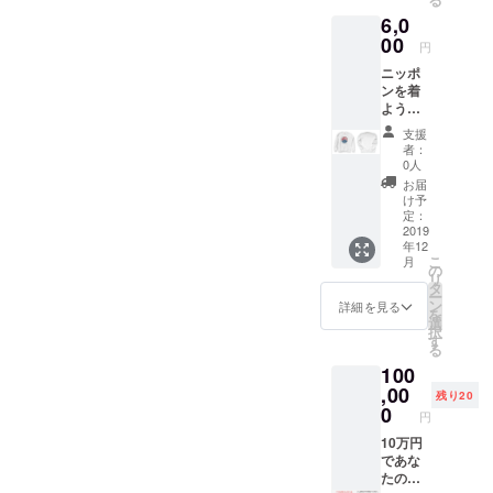
ラウド
きませ
6,0
ファン
ん。
ディン
00
pixivFA
円
グ専用
CTORY
ニッポ
の商品
という
ンを着
です。
業者か
ようス
オンラ
ら発送
ウェッ
イン
されま
支援
ト（非
ショッ
す。
者：
売品）
プでは
0人
クラウ
購入で
お届
ドファ
きませ
け予
ンディ
ん。
定：
ング専
2019
S、M、
年12
用の商
L、XL
こ
月
品で
からお
の
リ
す。 オ
選びく
タ
ー
ンライ
ださ
ン
詳細を見る
を
ン
い。 T
選
択
ショッ
シャツ
す
る
プでは
トリニ
100
購入で
ティと
きませ
,00
いう業
残り20
ん。
者から
0
円
S、M、
発送さ
L、XL
10万円
れま
からサ
であな
す。
イズを
たのデ