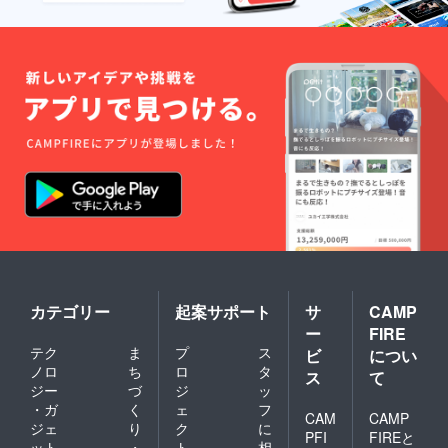
武器、
犯罪に
関する
ものは
お受け
できな
い場合
があり
ます。
・特定
の国、
地域、
民族、
団体、
宗教を
誹謗中
傷する
内容の
ものは
作成で
カテゴリー
起案サポート
サ
CAMP
きませ
ー
FIRE
ん。
テク
ま
プ
ス
ビ
につい
ノロ
ち
ロ
タ
ス
て
ジー
づ
ジ
ッ
・ガ
く
ェ
フ
CAM
CAMP
ジェ
り
ク
に
PFI
FIREと
ット
・
ト
相