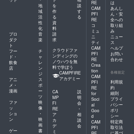
RE
は
地
を
談
CAM
あんし
域
作
す
PFI
ん・安
活
る
る
RE
全への
性
資
コ
取り組
化
料
ミュ
み
プロ
音
請
ニ
ニュー
ダク
楽
求
ティ
ス
ト
CAM
ヘルプ
クラウドファ
フー
チ
PFI
お問い
ンディングの
ド・
ャ
RE
合わせ
ノウハウを無
飲食
レ
Crea
料で学ぼう
店
ン
tion
各種規定
CAMPFIRE
ジ
CAM
アカデミー
アニ
ス
利用規
PFI
メ・
ポ
約
RE
漫画
ー
CA
説
細則
for
ツ
MP
明
プライ
Soci
ファ
映
FI
会
バシー
al
ッ
像
RE
・
ポリ
Goo
ショ
・
ア
相
シー
d
ン
映
カ
談
特定商
CAM
画
デ
会
取引法
PFI
ゲー
書
ミ
に基づ
RE