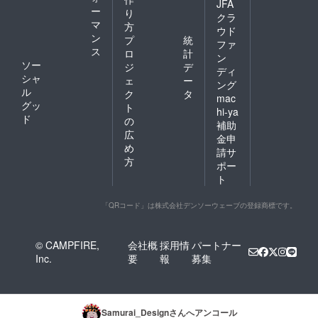
JFA
ー
り
クラ
マ
方
ウド
ン
プ
統
ファ
ス
ロ
計
ン
ソー
ジ
デ
ディ
シャ
ェ
ー
ング
ル
ク
タ
mac
グッ
ト
hi-ya
ド
の
補助
広
金申
め
請サ
方
ポー
ト
「QRコード」は株式会社デンソーウェーブの登録商標です。
© CAMPFIRE,
会社概
採用情
パートナー
Inc.
要
報
募集
Samurai_Design
さんへアンコール