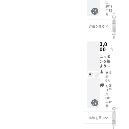
ケット
定：
などに
2019
年12
毎日付
こ
月
けられ
の
リ
るアク
タ
ー
リル
ン
詳細を見る
を
バッ
選
択
ジ。 50
す
る
x 50
3,0
(mm)の
適度な
00
円
大きさ
ニッポ
でアク
ンを着
セント
ようプ
になり
ロジェ
ます
支援
クト Ｔ
ね！ ク
者：
シャツ
ラウド
0人
（非売
ファン
お届
品） 富
ディン
け予
士山か
グ専用
定：
ら太陽
2019
の商品
年12
が上が
です。
こ
月
る日本
オンラ
の
リ
を象徴
イン
タ
ー
するデ
ショッ
ン
詳細を見る
を
ザイ
プでは
選
択
ン。 ク
購入で
す
る