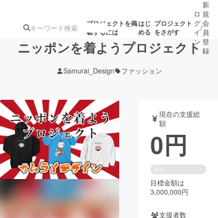
新
ロ
規
グ
会
プロジェクトを掲
はじ
プロジェクト
/
載するには
める
をさがす
イ
員
ン
登
ニッポンを着ようプロジェクト
録
Samurai_Design
ファッション
人気のプロ
注目のリ
注目の新着プロ
募集終了が近いプ
もうすぐ公開
ジェクト
ターン
ジェクト
ロジェクト
されます
現在の支援総
額
アート・写真
音楽
0
円
テクノロジー・ガジェット
ゲーム・サ
0%
目標金額は
映像・映画
書籍・雑誌
3,000,000円
ビジネス・起業
チャレンジ
支援者数