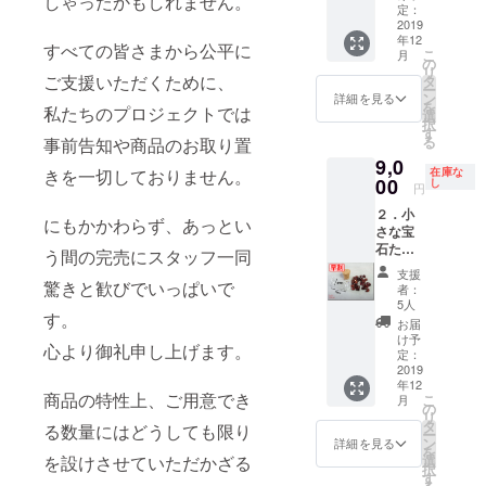
しゃったかもしれません。
友人へのプ
番：
定：
レゼント
M1910-
2019
年12
F-1）小
すべての皆さまから公平に
に。
こ
月
さな宝
の
リ
石たち
ご支援いただくために、
タ
ー
の中か
宝石を気軽
ン
詳細を見る
を
私たちのプロジェクトでは
ら、
選
に楽しめる
択
「様々
す
る
事前告知や商品のお取り置
SMALL
な色」
9,0
の宝石
GEMs をぜ
在庫な
きを一切しておりません。
を選別
00
し
円
ひご利用く
しまし
２．小
ださい。
た。 で
にもかかわらず、あっとい
さな宝
きるだ
石たち
け詰め
う間の完売にスタッフ一同
「濃赤
込んだ
支援
色」
小瓶を
驚きと歓びでいっぱいで
者：
【早
１セッ
5人
す。
割】
トお届
お届
（品
けしま
け予
心より御礼申し上げます。
番：
す。 宝
定：
DR191
2019
石の種
年12
0-F-1）
類や
商品の特性上、ご用意でき
こ
月
小さな
形、大
の
リ
宝石た
きさ、
タ
る数量にはどうしても限り
ー
ちの中
色はお
ン
詳細を見る
を
から、
まかせ
選
を設けさせていただかざる
択
「濃い
となり
す