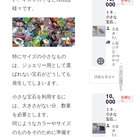
選別し
000
ます。
し
円
様々です。
まし
特別価
１８．
た。 で
格
小さな
きるだ
10,000
宝石た
け詰め
円
ち「薄
込んだ
（税・
支援
紫色」
小瓶を
送料
者：
【通
１セッ
込） ※
5人
常】
トお届
お届け
お届
（品
けしま
先のご
け予
番：
す。 宝
定：
住所
特にサイズの小さなもの
LPu191
2019
石の種
は、番
年12
0-F-
類や
地以下
こ
は、ジュエリー用として選
月
1s）小
形、大
の
まで忘
リ
さな宝
きさ、
タ
れずに
ばれない宝石がどうしても
ー
石たち
色はお
ン
入力し
詳細を見る
を
の中か
まかせ
選
てくだ
発生してしまいます。
択
ら、
となり
す
さい
る
「薄め
ます。
10,
の紫」
特別価
小さな宝石を利用するに
在庫な
の宝石
000
格
し
円
は、大きさがない分、数量
を選別
10,000
１９．
しまし
円
を必要とします。
小さな
た。 で
（税・
宝石た
きるだ
送料
同じようなカラーやサイズ
ち「紫
け詰め
込） ※
支援
色」
込んだ
お届け
者：
のものをそのために準備す
【通
小瓶を
先のご
5人