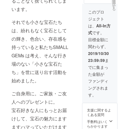
ることなく捨てられてしま
宝石た
となり
選
さい
択
ちの中
ます。
す
います。
る
から、
特別価
このプロ
「様々
格
ジェクト
な色」
10,000
それでも小さな宝石たち
の宝石
円
は、
All-In方
を選別
（税・
は、紛れもなく宝石として
式
です。
しまし
送料
た。 で
の輝き、色合い、存在感を
込） ※
目標金額に
きるだ
お届け
関わらず、
持っていると私たちSMALL
け詰め
先のご
込んだ
住所
2019/10/30
GEMs は考え、そんな行き
小瓶を
は、番
23:59:59
ま
１セッ
地以下
場のない「小さな宝石た
トお届
まで忘
でに集まっ
けしま
れずに
ち」を世に送り出す活動を
た金額が
す。 宝
入力し
石の種
てくだ
始めました。
ファンディ
類や
さい
ングされま
形、大
ご自身用に。ご家族・ご友
きさ、
す。
色はお
人へのプレゼントに。
まかせ
となり
宝石好きな人にもっとお届
支援に関するよ
ます。
くある質問
特別価
けして、宝石の魅力にます
格
手数料はいく
10,000
らかかります
ますハマっていただけます