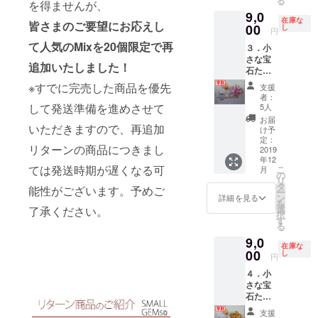
る
めの
を得ませんが、
ます。
9,0
赤」の
早割特
在庫な
皆さまのご要望にお応えし
宝石を
00
別価
し
円
選別し
格
て
人気のMixを20個限定で再
３．小
まし
10,000
さな宝
た。 で
円
追加いたしました！
石たち
きるだ
（税・
「薄ピ
け詰め
送料
※すでに完売した商品を優先
支援
ンク
込んだ
込）
者：
色」
小瓶を
して発送準備を進めさせて
➡
5人
【早
１セッ
9,000円
お届
割】
いただきますので、再追加
トお届
（税・
け予
（品
けしま
定：
送料
リターンの商品につきまし
番：
2019
す。 宝
込） ※
年12
LP1910
石の種
お届け
ては発送時期が遅くなる可
こ
月
-F-1）
類や
の
先のご
リ
小さな
形、大
タ
住所
能性がございます。予めご
ー
宝石た
きさ、
ン
は、番
詳細を見る
を
ちの中
色はお
選
地以下
了承ください。
択
から、
まかせ
す
まで忘
る
「薄め
となり
れずに
9,0
のピン
ます。
入力し
在庫な
ク」の
00
早割特
し
てくだ
円
宝石を
別価
さい
４．小
選別し
格
さな宝
まし
10,000
石たち
た。 で
円
「オレ
きるだ
（税・
支援