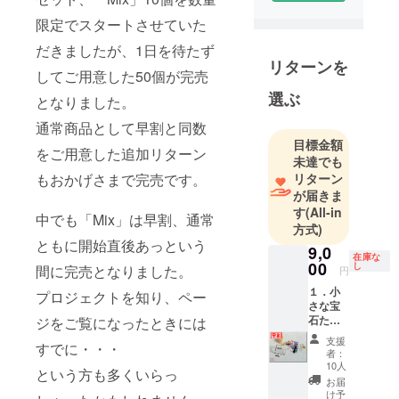
す。余剰在
限定でスタートさせていた
庫、サイズ
やカット違
だきましたが、1日を待たず
リターンを
い、キズや
してご用意した50個が完売
カケなど理
選ぶ
となりました。
由は
様々・・・
通常商品として早割と同数
目標金額
。SMALL
をご用意した追加リターン
未達でも
GEMs は、
リターン
もおかげさまで完売です。
そんな小さ
が届きま
な宝石たち
す
(All-in
中でも「Mix」は早割、通常
を世に送り
方式)
出す活動を
ともに開始直後あっという
9,0
在庫な
始めまし
00
し
間に完売となりました。
円
た。
１．小
プロジェクトを知り、ペー
さな宝
石たち
ジをご覧になったときには
ご自身用
「各
に。
支援
すでに・・・
色」
者：
【早
10人
という方も多くいらっ
割】
ご家族・ご
お届
（品
け予