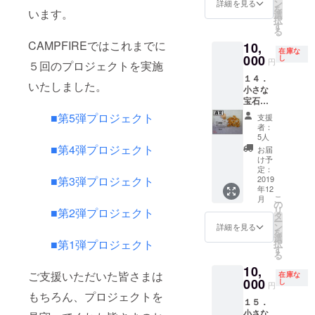
宝石た
形、大
ン
てくだ
詳細を見る
を
います。
ちの中
きさ、
選
さい
択
から、
色はお
す
る
「薄め
まかせ
CAMPFIREではこれまでに
10,
のピン
となり
在庫な
ク」の
000
ます。
し
円
５回のプロジェクトを実施
宝石を
特別価
１４．
選別し
格
いたしました。
小さな
まし
10,000
宝石た
た。 で
円
ち「オ
きるだ
（税・
■第5弾プロジェクト
支援
レンジ
け詰め
送料
者：
色」
込んだ
込） ※
5人
【通
小瓶を
■第4弾プロジェクト
お届け
お届
常】
１セッ
先のご
け予
（品
トお届
定：
住所
■第3弾プロジェクト
番：
2019
けしま
は、番
年12
O1910-
す。 宝
地以下
こ
月
F-1s）
石の種
の
まで忘
リ
■第2弾プロジェクト
小さな
類や
タ
れずに
ー
宝石た
形、大
ン
入力し
詳細を見る
を
ちの中
きさ、
選
てくだ
■第1弾プロジェクト
択
から、
色はお
す
さい
る
「オレ
まかせ
10,
ンジ」
となり
ご支援いただいた皆さまは
在庫な
の宝石
000
ます。
し
円
を選別
特別価
もちろん、プロジェクトを
１５．
しまし
格
小さな
た。 で