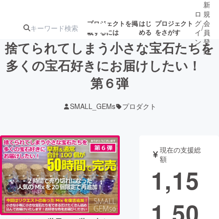
新
ロ
規
グ
会
プロジェクトを掲
はじ
プロジェクト
/
載するには
める
をさがす
イ
員
ン
登
捨てられてしまう小さな宝石たちを
録
多くの宝石好きにお届けしたい！
第６弾
人気のプロ
注目のリ
注目の新着プロ
募集終了が近いプ
もうすぐ公開
ジェクト
ターン
ジェクト
ロジェクト
されます
SMALL_GEMs
プロダクト
アート・写真
音楽
現在の支援総
テクノロジー・ガジェット
ゲーム・サ
額
1,15
映像・映画
書籍・雑誌
1,50
ビジネス・起業
チャレンジ