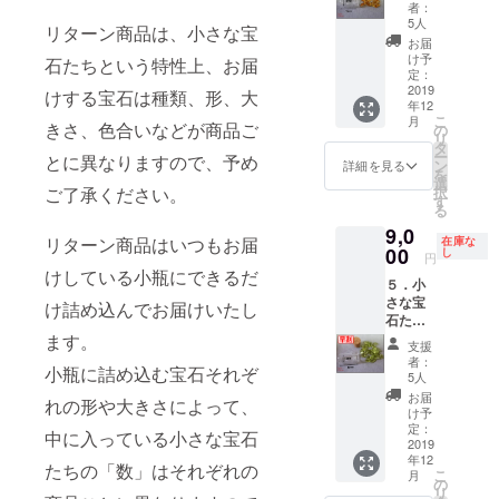
ンジ
け詰め
送料
者：
色」
込んだ
込）
5人
リターン商品は、小さな宝
【早
小瓶を
➡
お届
割】
１セッ
9,000円
け予
石たちという特性上、お届
（品
トお届
定：
（税・
番：
2019
けしま
送料
けする宝石は種類、形、大
年12
O1910-
す。 宝
込） ※
こ
月
F-1）小
きさ、色合いなどが商品ご
石の種
の
お届け
リ
さな宝
類や
タ
先のご
ー
とに異なりますので、予め
石たち
形、大
ン
住所
詳細を見る
を
の中か
きさ、
選
は、番
択
ご了承ください。
ら、
色はお
す
地以下
る
「オレ
まかせ
まで忘
9,0
ンジ」
となり
れずに
リターン商品はいつもお届
在庫な
の宝石
00
ます。
し
入力し
円
を選別
早割特
てくだ
けしている小瓶にできるだ
５．小
しまし
別価
さい
さな宝
た。 で
格
け詰め込んでお届けいたし
石たち
きるだ
10,000
「黄緑
ます。
け詰め
円
支援
色」
込んだ
（税・
者：
小瓶に詰め込む宝石それぞ
【早
小瓶を
送料
5人
割】
１セッ
込）
お届
れの形や大きさによって、
（品
トお届
➡
け予
番：
けしま
定：
9,000円
中に入っている小さな宝石
LG1910
2019
す。 宝
（税・
年12
-F-1）
石の種
送料
たちの「数」はそれぞれの
こ
月
小さな
類や
の
込） ※
リ
宝石た