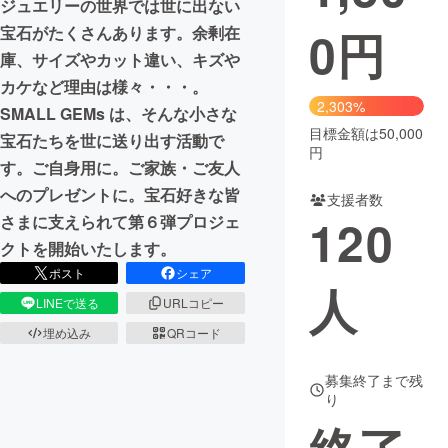
ジュエリーの世界では世に出ない
0
円
宝石がたくさんあります。余剰在
まちづくり・地域活性化
庫、サイズやカット違い、キズや
カケなど理由は様々・・・。
CAMPFIRE for Social Good
CAMPFIRE Creation
2,303%
SMALL GEMs は、そんな小さな
CAMPFIREふるさと納税
machi-ya
コミュニティ
目標金額は50,000
宝石たちを世に送り出す活動で
円
す。ご自身用に。ご家族・ご友人
へのプレゼントに。宝石好きな皆
支援者数
120
さまに支えられて第６弾プロジェ
クトを開始いたします。
ポスト
シェア
人
LINEで送る
URLコピー
埋め込み
QRコード
募集終了まで残
り