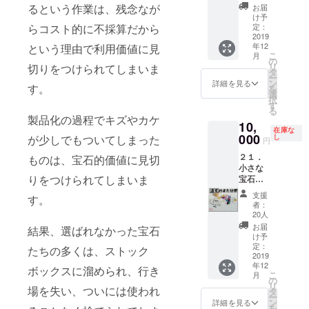
常】
１セッ
住所
るという作業は、残念なが
お届
（品
トお届
は、番
け予
番：
けしま
定：
らコスト的に不採算だから
地以下
Pu1910
2019
す。 宝
まで忘
年12
という理由で利用価値に見
-F-1s）
石の種
れずに
こ
月
小さな
類や
の
入力し
リ
切りをつけられてしまいま
宝石た
形、大
タ
てくだ
ー
ちの中
きさ、
ン
さい
詳細を見る
す。
を
から、
色はお
選
択
「紫」
まかせ
す
る
の宝石
となり
製品化の過程でキズやカケ
10,
を選別
ます。
在庫な
しまし
000
特別価
し
が少しでもついてしまった
円
た。 で
格
２１．
きるだ
ものは、宝石的価値に見切
10,000
小さな
け詰め
円
りをつけられてしまいま
宝石た
込んだ
（税・
ち
小瓶を
送料
支援
す。
「様々
１セッ
込） ※
者：
な色」
トお届
お届け
20人
【通
けしま
先のご
お届
結果、選ばれなかった宝石
常】お
す。 宝
住所
け予
またせ
石の種
定：
は、番
たちの多くは、ストック
便（品
2019
類や
地以下
年12
番：
形、大
ボックスに溜められ、行き
まで忘
こ
月
M1910-
きさ、
の
れずに
リ
F-1s#）
場を失い、ついには使われ
色はお
タ
入力し
ー
小さな
まかせ
ン
てくだ
詳細を見る
を