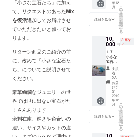
「小さな宝石たち」に加え
年12
0-F-
類や
まで忘
こ
月
1s）小
形、大
の
れずに
て、リクエストのあった
Mix
リ
さな宝
きさ、
タ
入力し
ー
石たち
色はお
ン
てくだ
を復活追加
してお届けさせ
詳細を見る
を
の中か
まかせ
選
さい
択
ら、
ていただきたいと願ってお
となり
す
る
「薄め
ます。
ります。
10,
の水
特別価
在庫な
色」の
000
格
し
円
宝石を
10,000
リターン商品のご紹介の前
１７．
選別し
円
小さな
まし
（税・
に、改めて「小さな宝石た
宝石た
た。 で
送料
ち「水
きるだ
込） ※
ち」についてご説明させて
支援
色」
け詰め
お届け
者：
【通
込んだ
先のご
5人
ください。
常】
小瓶を
住所
お届
（品
１セッ
は、番
け予
番：
豪華絢爛なジュエリーの世
トお届
定：
地以下
SB1910
2019
けしま
まで忘
年12
界では世に出ない宝石がた
-F-1s）
す。 宝
れずに
こ
月
小さな
石の種
の
入力し
リ
くさんあります。
宝石た
類や
タ
てくだ
ー
ちの中
形、大
ン
さい
詳細を見る
余剰在庫、輝きや色合いの
を
から、
きさ、
選
択
「水
色はお
す
違い、サイズやカットの違
る
色」の
まかせ
10,
宝石を
となり
い、キズやカケなど理由は
在庫な