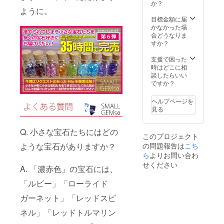
円
か？
（税・
ように。
送料
目標金額に届
込） ※
かなかった場
こちら
合どうなりま
の商品
すか？
は「お
またせ
支援で困った
便」と
時はどこに相
なりま
談したらいい
す。そ
ですか？
の他の
商品よ
ヘルプページを
りも発
見る
送時期
が遅く
なる可
Q. 小さな宝石たちにはどの
このプロジェクト
能性が
ような宝石がありますか？
の問題報告は
こち
あるこ
とをご
ら
よりお問い合わ
了承の
せください
A. 「濃赤色」の宝石には、
上、お
選びく
「ルビー」「ローライド
ださ
い。 ※
ガーネット」「レッドスピ
お届け
先のご
ネル」「レッドトルマリン
住所