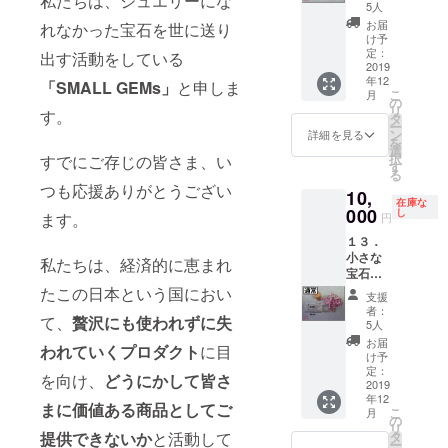
私たちは、ジュエリーにな
【通
小瓶を
9,000円
5人
常】
１セッ
（税・
お届
れなかった宝石を世に送り
（品
トお届
送料
け予
番：
けしま
定：
込） ※
出す活動をしている
DR191
2019
す。 宝
お届け
年12
0-F-
「SMALL GEMs」
と申しま
石の種
先のご
こ
月
1s）小
類や
の
住所
リ
す。
さな宝
形、大
タ
は、番
ー
石たち
きさ、
ン
地以下
詳細を見る
を
の中か
色はお
選
まで忘
択
すでにご存じの皆さま、い
ら、
まかせ
す
れずに
る
「濃い
となり
入力し
つも応援ありがとうござい
10,
めの
ます。
てくだ
在庫な
赤」の
000
特別価
し
さい
ます。
円
宝石を
格
１３．
選別し
10,000
小さな
まし
円
私たちは、経済的に恵まれ
宝石た
た。 で
（税・
ち「薄
たこの日本という国におい
きるだ
送料
支援
ピンク
け詰め
込） ※
者：
て、
贅沢にも使われずに失
色」
込んだ
お届け
5人
【通
小瓶を
先のご
お届
われていくプロダクト
に目
常】
１セッ
住所
け予
（品
トお届
定：
は、番
を向け、
どうにかして皆さ
番：
2019
けしま
地以下
年12
LP1910
す。 宝
まで忘
まに価値ある商品としてご
こ
月
-F-1s）
石の種
の
れずに
リ
小さな
類や
提供できないか
と活動して
タ
入力し
ー