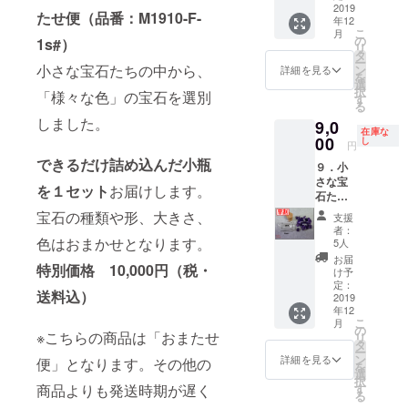
LPu191
2019
石の種
送料
たせ便（品番：M1910-F-
年12
0-F-1）
類や
込） ※
こ
月
小さな
形、大
の
お届け
1s#）
リ
宝石た
きさ、
タ
先のご
ー
ちの中
色はお
小さな宝石たちの中から、
ン
住所
詳細を見る
を
から、
まかせ
選
は、番
択
「様々な色」の宝石を選別
「薄め
となり
す
地以下
る
の紫」
ます。
まで忘
しました。
9,0
の宝石
早割特
れずに
在庫な
を選別
00
別価
し
入力し
円
しまし
格
てくだ
できるだけ詰め込んだ小瓶
９．小
た。 で
10,000
さい
さな宝
きるだ
円
を１セット
お届けします。
石たち
け詰め
（税・
「紫
込んだ
送料
宝石の種類や形、大きさ、
支援
色」
小瓶を
込）
者：
【早
１セッ
色はおまかせとなります。
➡
5人
割】
トお届
9,000円
お届
特別価格 10,000円（税・
（品
けしま
（税・
け予
番：
す。 宝
定：
送料
送料込）
Pu1910
2019
石の種
込） ※
年12
-F-1）
類や
お届け
こ
月
小さな
形、大
の
先のご
※こちらの商品は「おまたせ
リ
宝石た
きさ、
タ
住所
ー
ちの中
色はお
ン
は、番
詳細を見る
便」となります。その他の
を
から、
まかせ
選
地以下
択
「紫」
となり
す
商品よりも発送時期が遅く
まで忘
る
の宝石
ます。
れずに