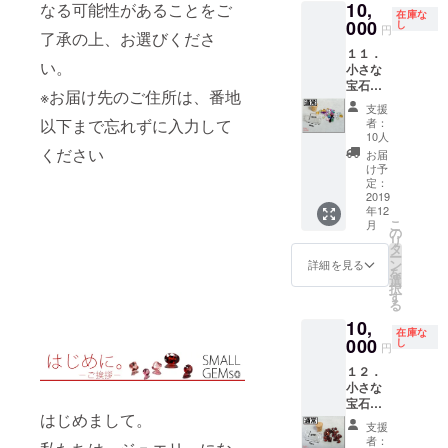
10,
を選別
なる可能性があることをご
早割特
入力し
在庫な
しまし
000
別価
し
てくだ
円
了承の上、お選びくださ
た。 で
格
さい
１１．
きるだ
10,000
い。
小さな
け詰め
円
宝石た
込んだ
（税・
※お届け先のご住所は、番地
ち
小瓶を
送料
支援
「様々
１セッ
込）
者：
以下まで忘れずに入力して
な色」
トお届
➡
10人
【通
けしま
ください
9,000円
お届
常】
す。 宝
（税・
け予
（品
石の種
定：
送料
番：
2019
類や
込） ※
年12
M1910-
形、大
お届け
こ
月
F-1s）
きさ、
の
先のご
リ
小さな
色はお
タ
住所
ー
宝石た
まかせ
ン
は、番
詳細を見る
を
ちの中
となり
選
地以下
択
から、
ます。
す
まで忘
る
「様々
早割特
れずに
10,
な色」
別価
入力し
在庫な
の宝石
000
格
し
てくだ
円
を選別
10,000
さい
１２．
しまし
円
小さな
た。 で
（税・
宝石た
きるだ
送料
はじめまして。
ち「濃
け詰め
込）
支援
赤色」
込んだ
➡
者：