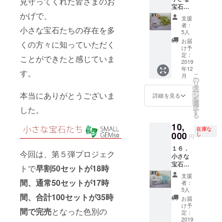
見守ってくれた皆さまのお
10,000
宝石た
きるだ
円
かげで、
ち「黄
け詰め
（税・
支援
緑色」
込んだ
送料
者：
小さな宝石たちの存在を多
【通
小瓶を
込） ※
5人
常】
１セッ
お届け
お届
くの方々に知っていただく
（品
トお届
先のご
け予
番：
けしま
定：
住所
ことができたと感じていま
LG1910
2019
す。 宝
は、番
年12
-F-1s）
石の種
す。
地以下
こ
月
小さな
類や
の
まで忘
リ
宝石た
形、大
タ
れずに
ー
ちの中
本当にありがとうございま
きさ、
ン
入力し
詳細を見る
を
から、
色はお
選
てくだ
択
した。
「黄
まかせ
す
さい
る
緑」の
となり
10,
宝石を
ます。
在庫な
選別し
000
特別価
し
円
まし
格
１６．
た。 で
10,000
今回は、第５弾プロジェク
小さな
きるだ
円
宝石た
け詰め
（税・
トで
早割50セットが18時
ち「薄
込んだ
送料
支援
水色」
小瓶を
間、通常50セットが17時
込） ※
者：
【通
１セッ
お届け
5人
常】
間、合計100セットが35時
トお届
先のご
お届
（品
けしま
住所
け予
間で完売
となった色別の
番：
す。 宝
定：
は、番
LSB191
2019
石の種
地以下