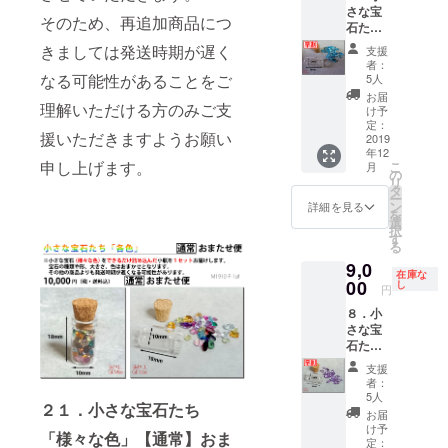
さい
さな宝
た。 で
円
そのため、再追加商品につ
石たち
きるだ
（税・
「水
け詰め
送料
きましては発送時期が遅く
支援
色」
込んだ
込）
者：
【早
小瓶を
なる可能性があることをご
➡
5人
割】
１セッ
9,000円
お届
（品
理解いただける方のみご支
トお届
（税・
け予
番：
けしま
定：
送料
援いただきますようお願い
SB1910
2019
す。 宝
込） ※
年12
-F-1）
石の種
お届け
申し上げます。
こ
月
小さな
類や
の
先のご
リ
宝石た
形、大
タ
住所
ー
ちの中
きさ、
ン
は、番
詳細を見る
を
から、
色はお
選
地以下
択
「水
まかせ
す
まで忘
る
色」の
となり
れずに
9,0
宝石を
ます。
入力し
在庫な
選別し
00
早割特
し
てくだ
円
まし
別価
さい
８．小
た。 で
格
さな宝
きるだ
10,000
石たち
け詰め
円
「薄紫
込んだ
（税・
支援
色」
小瓶を
送料
者：
【早
１セッ
込）
5人
２１．小さな宝石たち
割】
トお届
➡
お届
（品
けしま
9,000円
け予
「様々な色」【通常】おま
番：
す。 宝
定：
（税・