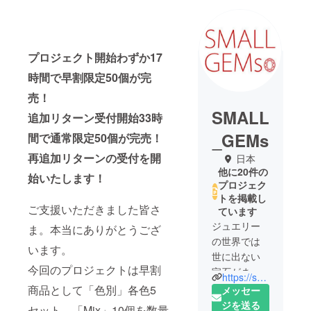
プロジェクト開始わずか17
時間で早割限定50個が完
売！
SMALL
追加リターン受付開始33時
_GEMs
間で通常限定50個が完売！
再追加リターンの受付を開
日本
他に20件の
始いたします！
プロジェク
トを掲載し
ご支援いただきました皆さ
ています
ジュエリー
ま。本当にありがとうござ
の世界では
います。
世に出ない
今回のプロジェクトは早割
宝石がまだ
https://small-gems.candy-k-diamond.com
まだたくさ
商品として「色別」各色5
メッセー
んありま
ジを送る
セット、「Mix」10個を数量