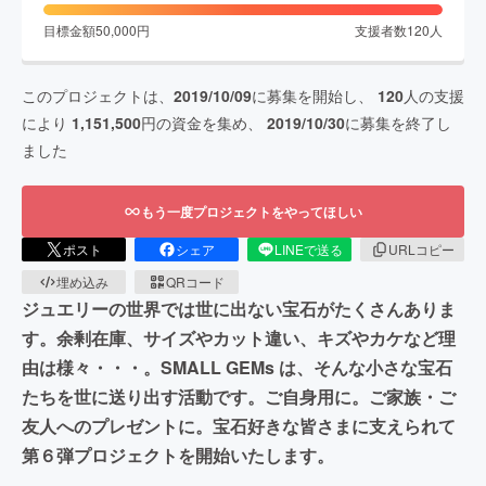
目標金額
50,000
円
支援者数
120
人
このプロジェクトは、
2019/10/09
に募集を開始し、
120
人の支援
により
1,151,500
円の資金を集め、
2019/10/30
に募集を終了し
ました
もう一度プロジェクトをやってほしい
ポスト
シェア
LINEで送る
URLコピー
埋め込み
QRコード
ジュエリーの世界では世に出ない宝石がたくさんありま
す。余剰在庫、サイズやカット違い、キズやカケなど理
由は様々・・・。SMALL GEMs は、そんな小さな宝石
たちを世に送り出す活動です。ご自身用に。ご家族・ご
友人へのプレゼントに。宝石好きな皆さまに支えられて
第６弾プロジェクトを開始いたします。