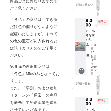
形、大
商品ごとに異なりますので
タ
お届け
ー
ちの中
きさ、
ン
先のご
詳細を見る
を
ご了承ください。
から、
色はお
選
住所
択
「黄
まかせ
す
は、番
る
緑」の
となり
地以下
「各色」の商品は、できる
9,0
宝石を
ます。
まで忘
在庫な
選別し
00
早割特
し
れずに
円
だけ色の偏りがないように
まし
別価
入力し
６．小
た。 で
格
てくだ
配慮いたしますが、すべて
さな宝
きるだ
10,000
さい
石たち
け詰め
円
の色の宝石が封入されると
「薄水
込んだ
（税・
支援
色」
小瓶を
は限りませんのでご了承く
送料
者：
【早
１セッ
込）
5人
ださい。
割】
トお届
➡
お届
（品
けしま
9,000円
け予
番：
す。 宝
定：
（税・
第６弾の再追加商品は、
LSB191
2019
石の種
送料
年12
0-F-1）
類や
込） ※
「各色」Mixのみとなってお
こ
月
小さな
形、大
の
お届け
リ
宝石た
きさ、
タ
先のご
ります。
ー
ちの中
色はお
ン
住所
詳細を見る
を
から、
まかせ
選
また、「早割」および追加
は、番
択
「薄め
となり
す
地以下
る
の水
リターンの「通常」の商品
ます。
まで忘
9,0
色」の
早割特
れずに
在庫な
を優先して発送準備を進め
宝石を
00
別価
し
入力し
円
選別し
格
てくだ
させていただきます。
７．小
まし
10,000