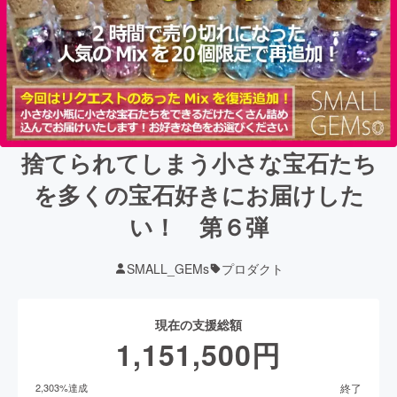
捨てられてしまう小さな宝石たち
を多くの宝石好きにお届けした
い！ 第６弾
SMALL_GEMs
プロダクト
現在の支援総額
1,151,500
円
終了
2,303
%達成