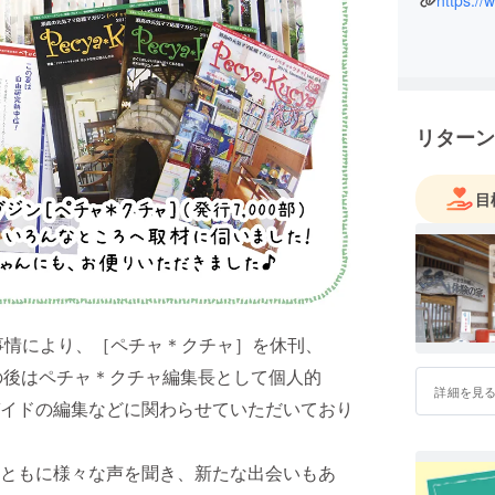
https:/
Kucya 
ミュニティ
月）
もっとた
しい時間
リターン
目
の事情により、［ペチャ＊クチャ］を休刊、
の後はペチャ＊クチャ編集長として個人的
詳細を見
イドの編集などに関わらせていただいており
ともに様々な声を聞き、新たな出会いもあ