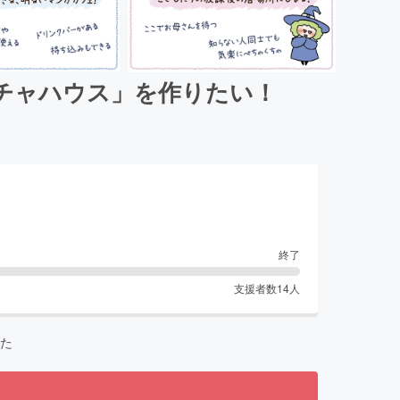
チャハウス」を作りたい！
終了
支援者数
14
人
た