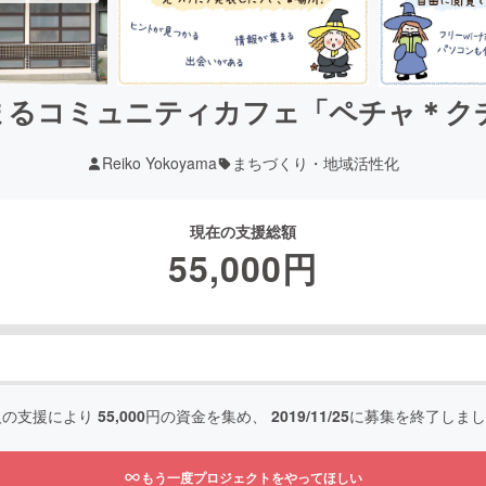
まるコミュニティカフェ「ペチャ＊ク
Reiko Yokoyama
まちづくり・地域活性化
現在の支援総額
55,000
円
人の支援により
55,000
円の資金を集め、
2019/11/25
に募集を終了しまし
もう一度プロジェクトをやってほしい