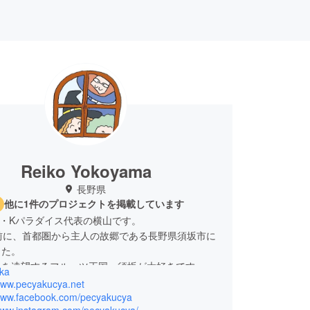
Reiko Yokoyama
長野県
他に1件のプロジェクトを掲載しています
P・Kパラダイス代表の横山です。
前に、首都圏から主人の故郷である長野県須坂市に
した。
スを遠望するフルーツ王国、須坂が大好きです。
ka
、このまちの暮らしを、もっと楽しみたい、楽しん
/www.pecyakucya.net
そんな思いから2009年に仲間たちとPecya＊
/www.facebook.com/pecyakucya