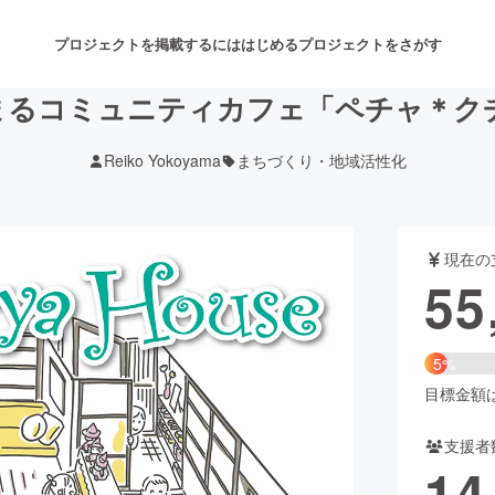
プロジェクトを掲載するには
はじめる
プロジェクトをさがす
まるコミュニティカフェ「ペチャ＊ク
Reiko Yokoyama
まちづくり・地域活性化
注目のリターン
注目の新着プロジェクト
募集終了が近いプロジェクト
も
現在の
音楽
舞台・パフォーマンス
55
ゲーム・サービス開発
フード・飲食店
5%
書籍・雑誌出版
アニメ・漫画
目標金額は1
支援者
チャレンジ
ビューティー・ヘルスケ
14