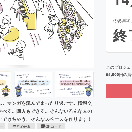
募集終
CAMPFIRE for Social Good
CAMPFIRE Creation
終
CAMPFIREふるさと納税
machi-ya
コミュニティ
このプロジェ
55,000
円の資
…。マンガを読んでまったり過ごす。情報交
学べる。購入もできる。そんないろんな人の
ャできちゃう、そんなスペースを作ります！
ピー
埋め込み
QRコード