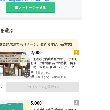
/www.instagram.com/pecyakucya/
を創刊。2019年にはCAMPFIREでも資金を募ってコ
スペースを開設しました。（オープン2020年1
メッセージを送る
くさんのみなさんに参加していただき、みんなで楽
をつくっていきたいと思っています！
を選ぶ
標金額未達でもリターンが届きます
(All-in方式)
2,000
円
・お礼状と内山和紙のオリジナルし
おり ・お披露目会ご招待状 開催
日時：12月 6日(金)・7日(土) 11：
00〜16：00 ＊交通費・滞在費等
支援者：9人
は、自己負担でお願いします ＊詳
お届け予定：2019年11月
細は決まり次第、活動報告にてお知
らせいたします。
このリターンを選択する
る
5,000
円
・お礼状内と山和紙のオリジナルし