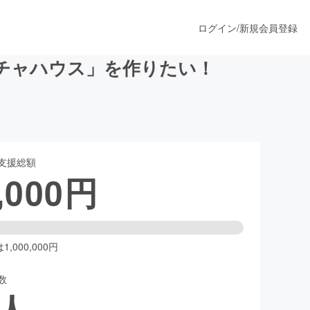
ログイン
/
新規会員登録
チャハウス」を作りたい！
うすぐ公開されます
支援総額
プロダクト
,000
円
ファッション
スポーツ
,000,000円
数
ア
ソーシャルグッド
人