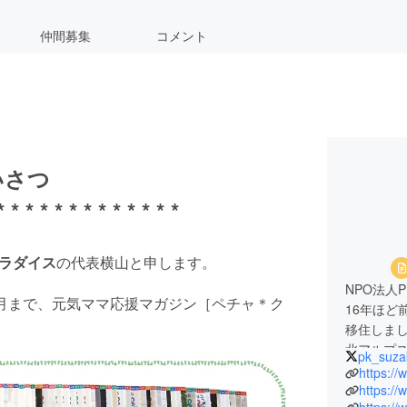
仲間募集
コメント
いさつ
* * * * * * * * * * * * *
パラダイス
の代表横山と申します。
NPO法人
年12月まで、元気ママ応援マガジン［ペチャ＊ク
16年ほど
移住しま
北アルプ
pk_suza
子育てを
https:/
で欲しい！
https:/