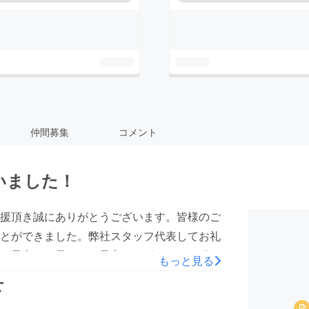
仲間募集
コメント
いました！
援頂き誠にありがとうございます。皆様のご
とができました。弊社スタッフ代表してお礼
ば予定より早くなる予定でございます。発送
もっと見る
ら住所変更手続きを必ずお早めにお願いいた
せ
際には大変恐縮ではありますが、再発送料の