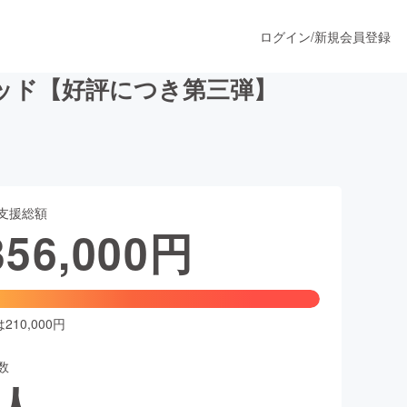
ログイン
/
新規会員登録
ッド【好評につき第三弾】
うすぐ公開されます
支援総額
プロダクト
356,000
円
ファッション
スポーツ
10,000円
数
ア
ソーシャルグッド
人