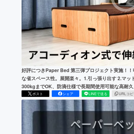
まちづくり・地域活性化
好評につきPaper Bed 第三弾プロジェクト実施！
な省スペース性。展開楽々。1.引っ張り出す 2.マ
300kgまでOK、防滴仕様で長期間使用可能な高耐
ポスト
シェア
LINEで送る
URLコ