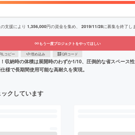
人の支援により
1,356,000
円の資金を集め、
2019/11/28
に募集を終了し
もう一度プロジェクトをやってほしい
RLコピー
埋め込み
QRコード
施！！収納時の体積は展開時のわずか1/10、圧倒的な省スペース性
防滴仕様で長期間使用可能な高耐久を実現。
ェックしています