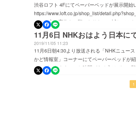
ご負担していただきます。昨今、宛先不足や長
渋谷ロフト 4Fにてペーパーベッドが展示開始
ターン品が多いためご理解、ご協力のほど何卒
https://www.loft.co.jp/shop_list/deta
ちいただけますでしょうか。何卒よろしくお願
でいる方、実物をご覧になりたい、試してみた
しょうか！
11月6日 NHKおはよう日本
2019/11/05 11:23
11月6日朝4:30より放送される「NHKニュ
かど情報室」コーナーにてペーパーベッドが紹
ことができますのでお時間がある方はぜひご覧
1