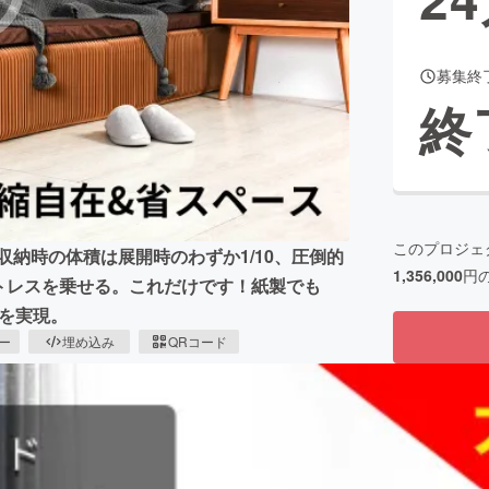
募集終
CAMPFIRE for Social Good
CAMPFIRE Creation
終
CAMPFIREふるさと納税
machi-ya
コミュニティ
このプロジェ
！収納時の体積は展開時のわずか1/10、圧倒的
1,356,000
円
ットレスを乗せる。これだけです！紙製でも
久を実現。
ピー
埋め込み
QRコード