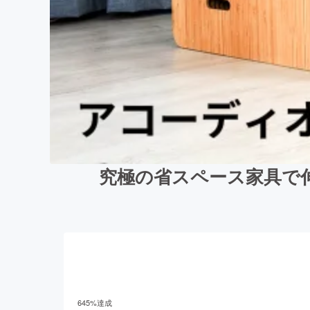
究極の省スペース家具で
645
%達成