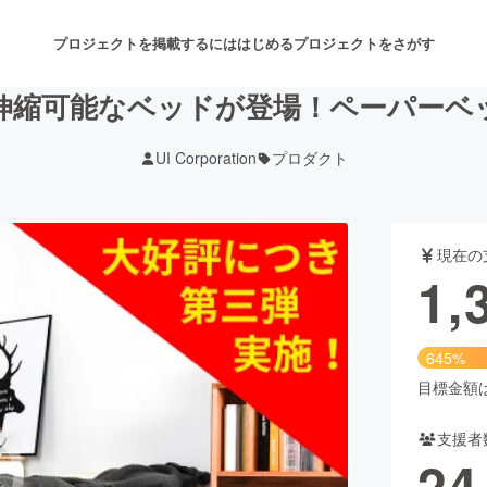
プロジェクトを掲載するには
はじめる
プロジェクトをさがす
伸縮可能なベッドが登場！ペーパーベ
UI Corporation
プロダクト
注目のリターン
注目の新着プロジェクト
募集終了が近いプロジェクト
も
現在の
音楽
舞台・パフォーマンス
1,
ゲーム・サービス開発
フード・飲食店
645%
書籍・雑誌出版
アニメ・漫画
目標金額は2
支援者
チャレンジ
ビューティー・ヘルスケ
24