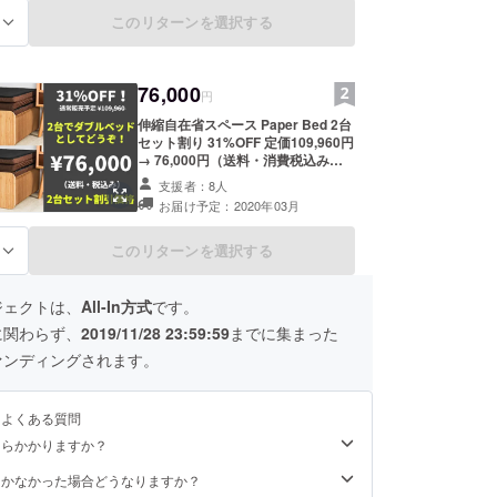
文状況、使用部材の供給状況、製造
工程上の都合等により出荷時期が遅
このリターンを選択する
る
れる場合があります。また支援金額
により量産がスムーズに行われると
通常販売価格が下がることがござい
76,000
ます。
円
伸縮自在省スペース Paper Bed 2台
セット割り 31%OFF 定価109,960円
→ 76,000円（送料・消費税込み） ※
沖縄・北海道は送料別の着払いとな
支援者：8人
ります。 内容物： ・Paper Bed 本
お届け予定：2020年03月
体 ・マットレス ※ご注文状況、使用
部材の供給状況、製造工程上の都合
等により出荷時期が遅れる場合があ
このリターンを選択する
る
ります。また支援金額により量産が
スムーズに行われると通常販売価格
が下がることがございます。
ジェクトは、
All-In方式
です。
に関わらず、
2019/11/28 23:59:59
までに集まった
ァンディングされます。
るよくある質問
くらかかりますか？
届かなかった場合どうなりますか？