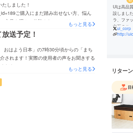
期不在等で受取ができず持ち戻りとなるリ
いたしました！
UIは高品
よろしくお願いいたします。今しばらくお待
il.php?shop_id=189ご購入にまだ踏み出せない方、悩ん
設しまし
いいたします。
ラ、ファ
い方足を運んで体験されてみてはいかがで
もっと見る
方面のニ
ui_corp
にて放送予定！
かげさま
http://ui
ヨドバシ
た大手量
ース おはよう日本」の7時30分頃からの「まち
介されます！実際の使用者の声をお聞きする
■営業時間
土日/祝日を除
ください。
もっと見る
リターン
ご質問等
せ」から
きます。
目
ますので
ん。