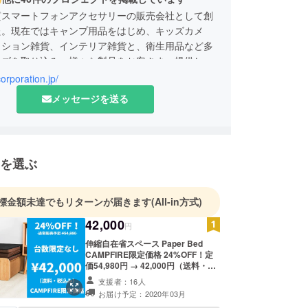
質スマートフォンアクセサリーの販売会社として創
た。現在ではキャンプ用品をはじめ、キッズカメ
ッション雑貨、インテリア雑貨と、衛生用品など多
ーズを取り込み、様々な製品をお客さまへ提供しお
で多くの方々から高い評価をいただいております。
corporation.jp/
カメラ、ビックカメラ、東急ハンズやロフトといっ
メッセージを送る
販店に商品を並べるまでに成長しました。
■
く平日 10:00-16:00
を選ぶ
ございましたら各プロジェクトの「実行者へ問合
お願い致します。営業時間に順次回答させていただ
週末や連休明けは回答に時間がかかる場合がござい
標金額未達でもリターンが届きます
(All-in方式)
予めご了承ください。電話での対応はしておりませ
42,000
円
伸縮自在省スペース Paper Bed
CAMPFIRE限定価格 24%OFF！定
価54,980円 → 42,000円（送料・消
費税込み） ※沖縄・北海道は送料別
支援者：16人
の着払いとなります。 内容物： ・
お届け予定：2020年03月
Paper Bed 本体 ・マットレス ※ご注