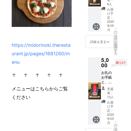
「水土
元に届
8人
里の
いてか
お届
樹」で
ら 2021
け予
ご好評
年3月末
定：
いただ
2020
日まで
年05
いてい
こ
月
る、こ
の
リ
だわり
タ
ー
リンゴ
ン
詳細を見る
を
https://midorinoki.theresta
ジュー
選
択
スとス
す
る
urant.jp/pages/1681260/m
ペルト
5,0
小麦の
enu
残り27
焼き菓
00
円
子の
お礼の
セット
↑ ↑ ↑ ↑ ↑
お手紙
をお届
と、敷
けしま
地内の
す。
メニューはこちらからご覧
支援
田んぼ
※「こだ
者：
で手塩
ください
わりリ
13人
にかけ
ンゴ
お届
て育て
ジュー
け予
たハザ
ス」
定：
掛け米
2020
は、宮
年05
5kgと、
田村の
こ
月
スペル
リンゴ
の
リ
ト小麦
農家さ
タ