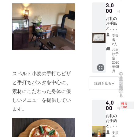
3,0
00
円
お礼の
お手紙
と、古
民家カ
支援
フェ
者：
「水土
2人
里の
お届
樹」で
け予
ご使用
定：
いただ
2020
年05
ける、
こ
月
特別ご
スペルト小麦の手打ちピザ
の
リ
優待券
タ
ー
と手打ちパスタを中心に、
(メ
ン
詳細を見る
を
ニュー
選
素材にこだわった身体に優
択
から一
す
る
品無料
しいメニューを提供してい
4,0
でお選
残り
びいた
00
102
ます。
円
だけま
お礼の
す)をお
お手紙
届けし
と、古
ます。
民家カ
有効期
支援
フェ
限:お手
者：