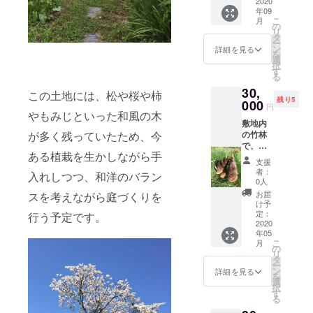
もな
2020
すこと
ジュー
年09
り、お
ができ
ス」
こ
月
子さま
ます。
の
は、宮
リ
連れに
2020年
タ
田村の
ー
もおす
4月から
ン
リンゴ
詳細を見る
を
すめで
11月ま
選
農家さ
択
す。1グ
でを予
す
んから
る
ループ4
定して
直接買
30,
名様ま
おりま
い付け
この土地には、松や桜や柿
残り5
で(人数
000
す。詳
た質の
円
につい
やもみじといった和風の木
しい日
良いリ
敷地内
てはご
程につ
ンゴ(ふ
の竹林
が多く残っていたため、今
相談く
いては
じ)を、
で、筍
ださ
メール
無添 加
ある植栽を生かしながら手
掘り体
い)。
にて打
で絞っ
支援
験をお
2020年
ち合わ
た、と
者：
入れしつつ、和洋のバラン
楽しみ
7月から
せをお
0人
びきり
くださ
9月まで
願いし
フレッ
お届
スを考えながら庭づくりを
い。
を予定
ます。
け予
シュで
掘った
してお
定：
ご来訪
行う予定です。
美味し
筍は1グ
2020
りま
時に、
い100%
年05
ループ
す。詳
お礼の
ジュー
こ
月
につき5
しい日
の
お手紙
スで
リ
本程度
程につ
タ
と古民
す。 ＊
ー
お持ち
いて
ン
家カ
詳細を見る
敷地内
を
帰りい
は、
選
フェ
の田ん
択
たたけ
メール
す
「水土
ぼで手
る
ます。
にて打
里の樹
塩にか