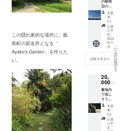
の樹周
ける特
承くだ
す。あ
辺の景
別ご優
さい。
らかじ
色を楽
待券(一
めご了
支援
しみな
品無料
承くだ
者：
がら、1
券) 有効
2人
さい。
時間程
期限:お
お届
度一緒
手元に
け予
この隠れ家的な場所に、飯
に
届いて
定：
ウォー
2020
から
島町の新名所となる「
年11
キング
2021年
こ
月
しませ
3月末日
の
Ayako's Garden」を作りた
リ
んか。
まで ・
タ
ー
春は
古民家
ン
詳細を見る
い。
を
桜、夏
カフェ
選
択
は青
「水土
す
る
田、秋
里の
20,
は紅
樹」で
葉。そ
000
ご好評
円
してい
いただ
敷地内
つの季
いてい
で流し
節も、
るこだ
そうめ
晴れた
わりリ
ん体験
日には
ンゴ
支援
はいか
南アル
ジュー
者：
がです
プスと
ス
2人
か。楽
中央ア
※「こだ
お届
しい思
ルプス
わりリ
け予
い出に
を見渡
定：
ンゴ