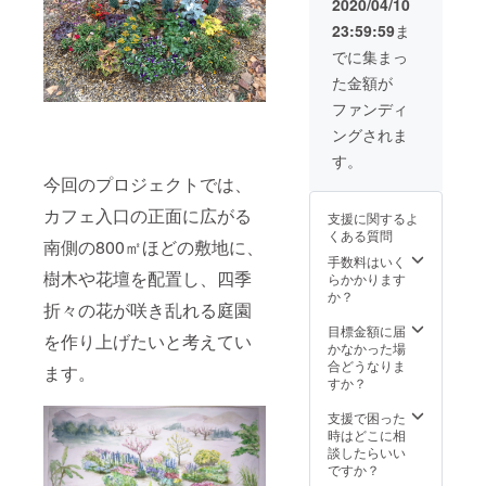
お手紙
ます。
2020/04/10
ループ4
と古民
有効期
23:59:59
ま
名様ま
家カ
限:お手
で(人数
フェ
元に届
でに集まっ
につい
「水土
いてか
た金額が
てはご
里の
ら 2021
相談下
樹」で
年3月末
ファンディ
さい)。
ご使用
日まで
ングされま
採った
いただ
柿は1グ
ける、
す。
ループ
特別ご
今回のプロジェクトでは、
10個程
優待券
度お持
(メ
カフェ入口の正面に広がる
支援に関するよ
ち帰り
ニュー
くある質問
いただ
から一
南側の800㎡ほどの敷地に、
けま
品無料
手数料はいく
樹木や花壇を配置し、四季
す。
でお選
らかかります
2020年
びいた
か？
折々の花が咲き乱れる庭園
10月中
だけま
旬から
す)をお
目標金額に届
を作り上げたいと考えてい
11月初
渡しし
かなかった場
旬を予
ます。
合どうなりま
ます。
定して
有効期
すか？
いま
限:お手
す。詳
元に届
支援で困った
しい日
いてか
時はどこに相
程につ
ら 2021
談したらいい
いて
年3月末
ですか？
は、