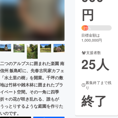
円
まちづくり・地域活性化
CAMPFIRE for Social Good
CAMPFIRE Creation
23%
CAMPFIREふるさと納税
machi-ya
コミュニティ
目標金額は
1,000,000円
支援者数
25
人
二つのアルプスに囲まれた楽園 南
信州 飯島町に、先春古民家カフェ
「水土里の樹」を開業。千坪の敷
募集終了まで残
地は竹林や雑木林に囲まれたプラ
り
イベート空間。その一角に四季
終了
折々の花が咲き乱れる、誰もが
うっとりするような庭園を作りた
いのです。