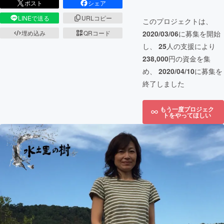
ポスト
シェア
LINEで送る
URLコピー
このプロジェクトは、
2020/03/06
に募集を開始
埋め込み
QRコード
し、
25
人の支援により
238,000
円の資金を集
め、
2020/04/10
に募集を
終了しました
もう一度プロジェク
トをやってほしい