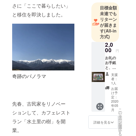
業
さに「ここで暮らしたい」
目標金額
未達でも
と移住を即決しました。
リターン
が届きま
す
(All-in
方式)
2,0
00
円
お礼の
お手紙
と、完
成した
支援
奇跡のパノラマ
庭園の
者：
写真を
1人
ポスト
お届
カード
け予
にして
定：
お届け
2020
先春、古民家をリノベー
年05
しま
こ
月
す。
ションして、カフェレスト
の
リ
タ
ー
ラン「水土里の樹」を開
ン
詳細を見る
を
選
択
業。
す
る