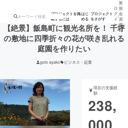
新
ロ
規
グ
会
プロジェクトを掲
はじ
プロジェクト
/
載するには
める
をさがす
イ
員
ン
登
【絶景】飯島町に観光名所を！ 千坪
録
の敷地に四季折々の花が咲き乱れる
庭園を作りたい
人気のプロ
注目のリ
注目の新着プロ
募集終了が近いプ
もうすぐ公開
ジェクト
ターン
ジェクト
ロジェクト
されます
goto ayako
ビジネス・起業
アート・写真
音楽
現在の支援総
テクノロジー・ガジェット
ゲーム・サ
額
238,
映像・映画
書籍・雑誌
000
ビジネス・起業
チャレンジ