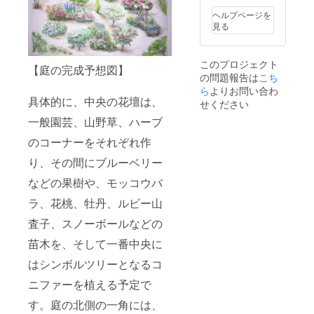
日まで
メール
ヘルプページを
にてに
見る
て打ち
合わせ
をお願
このプロジェクト
いしま
【庭の完成予想図】
の問題報告は
こち
す。 ご
来訪時
ら
よりお問い合わ
具体的に、中央の花壇は、
に、お
せください
礼のお
一般園芸、山野草、ハーブ
手紙と
古民家
のコーナーをそれぞれ作
カフェ
「水土
り、その間にブルーベリー
里の
樹」で
などの果樹や、モッコウバ
ご使用
いただ
ラ、花桃、牡丹、ルビー山
ける、
査子、スノーボールなどの
特別ご
優待券
苗木を、そして一番中央に
(メ
ニュー
はシンボルツリーとなるコ
から一
品無料
ニファーを植える予定で
でお選
びいた
す。庭の北側の一角には、
だけま