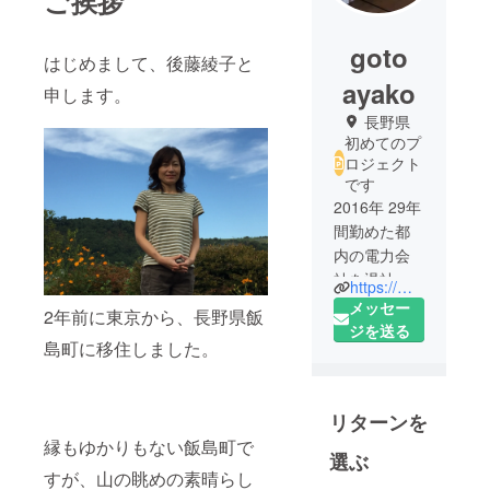
ご挨拶
goto
はじめまして、後藤綾子と
ayako
申します。
長野県
初めてのプ
ロジェクト
です
2016年 29年
間勤めた都
内の電力会
社を退社
https://midorinoki.therestaurant.jp
2018年4月
メッセー
2年前に東京から、長野県飯
長野県 飯島
ジを送る
島町に移住しました。
町に移住
2019年3月
リターンを
古民家カ
縁もゆかりもない飯島町で
フェ「水土
選ぶ
里の樹」開
すが、山の眺めの素晴らし