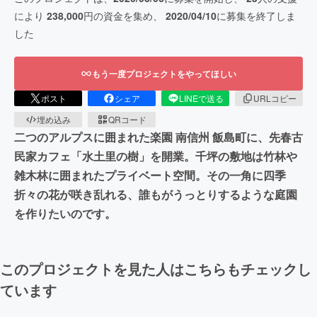
により
238,000
円の資金を集め、
2020/04/10
に募集を終了しま
した
もう一度プロジェクトをやってほしい
ポスト
シェア
LINEで送る
URLコピー
埋め込み
QRコード
二つのアルプスに囲まれた楽園 南信州 飯島町に、先春古
民家カフェ「水土里の樹」を開業。千坪の敷地は竹林や
雑木林に囲まれたプライベート空間。その一角に四季
折々の花が咲き乱れる、誰もがうっとりするような庭園
を作りたいのです。
このプロジェクトを見た人はこちらもチェックし
ています