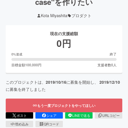
case"を作りたい
Kota Miyashita
プロダクト
現在の支援総額
0
円
終了
0
%達成
目標金額
100,000
円
支援者数
0
人
このプロジェクトは、
2019/10/16
に募集を開始し、
2019/12/10
に募集を終了しました
もう一度プロジェクトをやってほしい
ポスト
シェア
LINEで送る
URLコピー
埋め込み
QRコード