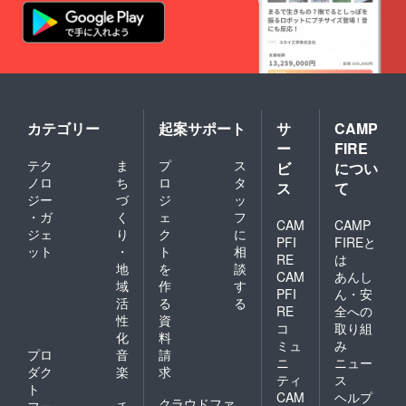
カテゴリー
起案サポート
サ
CAMP
ー
FIRE
テク
ま
プ
ス
ビ
につい
ノロ
ち
ロ
タ
ス
て
ジー
づ
ジ
ッ
・ガ
く
ェ
フ
CAM
CAMP
ジェ
り
ク
に
PFI
FIREと
ット
・
ト
相
RE
は
地
を
談
CAM
あんし
域
作
す
PFI
ん・安
活
る
る
RE
全への
性
資
コ
取り組
化
料
ミュ
み
プロ
音
請
ニ
ニュー
ダク
楽
求
ティ
ス
ト
CAM
ヘルプ
クラウドファ
フー
チ