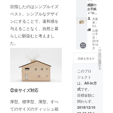
感謝の
目指したのはシンプルイズ
お手紙
＋"Uchi
ベスト。シンプルなデザイ
moku
支援
ンにすることで、違和感を
case”
者：
をお送
0人
与えることなく、自然と暮
りさせ
お届
て頂き
け予
らしに馴染むと考えまし
ます。
定：
送料込
2019
た。
年12
み
こ
月
の
リ
タ
ー
ン
詳細を見る
を
選
択
す
る
このプロ
ジェクト
は、
All-In方
式
です。
②全サイズ対応
目標金額に
厚型、標準型、薄型、すべ
関わらず、
2019/12/10
てのサイズのティッシュ箱