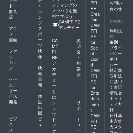
PFI
お問い
ンディングの
ド・
ャ
RE
合わせ
ノウハウを無
飲食
レ
Crea
料で学ぼう
店
ン
tion
各種規定
CAMPFIRE
ジ
CAM
アカデミー
アニ
ス
利用規
PFI
メ・
ポ
約
RE
漫画
ー
CA
説
細則
for
ツ
MP
明
プライ
Soci
ファ
映
FI
会
バシー
al
ッ
像
RE
・
ポリ
Goo
ショ
・
ア
相
シー
d
ン
映
カ
談
特定商
CAM
画
デ
会
取引法
PFI
ゲー
書
ミ
に基づ
RE
ム・
籍
ー
く表記
for
サー
・
と
情報セ
Ente
ビス
雑
は
キュリ
rtain
開発
誌
ク
サ
ティ方
men
出
ラ
ポ
針
t
版
ウ
ー
反社基
CAM
ビジ
ビ
ド
ト
本方針
PFI
ネ
ュ
フ
サ
カスタ
RE
ス・
ー
ァ
ー
マーハ
for