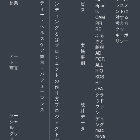
起業
テ
ン
ビ
ラスメ
Spor
ィ
デ
ス
ントに
ts
ー
ィ
対する
CAM
・
ン
考え方
PFI
ヘ
グ
クッ
RE
ル
と
キーポ
ふる
ス
は
リシー
さと
ケ
プ
実
納税
ア
ロ
施
AD
アー
舞
ジ
事
FOR
ト・
台
ェ
例
ALL
写真
・
ク
HIO
パ
ト
KOS
フ
の
HI
ォ
作
JFA
ー
り
クラ
マ
方
ウド
ン
プ
統
ファ
ス
ロ
計
ン
ソー
ジ
デ
ディ
シャ
ェ
ー
ング
ル
ク
タ
mac
グッ
ト
hi-ya
ド
の