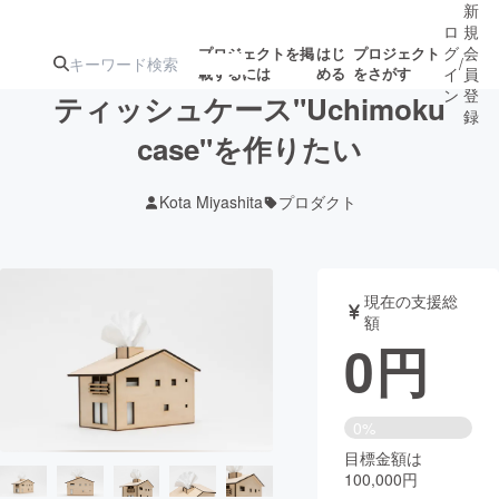
新
ロ
規
グ
会
プロジェクトを掲
はじ
プロジェクト
/
載するには
める
をさがす
イ
員
ン
登
ティッシュケース"Uchimoku
録
case"を作りたい
人気のプロ
注目のリ
注目の新着プロ
募集終了が近いプ
もうすぐ公開
Kota Miyashita
プロダクト
ジェクト
ターン
ジェクト
ロジェクト
されます
アート・写真
音楽
現在の支援総
額
0
円
テクノロジー・ガジェット
ゲーム・サ
映像・映画
書籍・雑誌
0%
目標金額は
100,000円
ビジネス・起業
チャレンジ