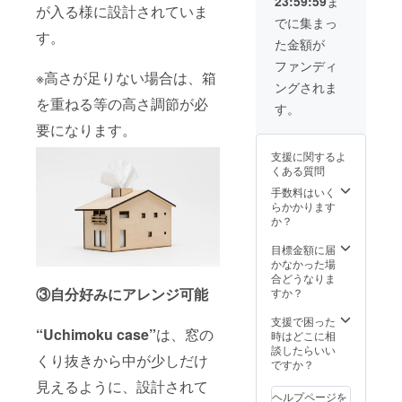
23:59:59
ま
が入る様に設計されていま
でに集まっ
す。
た金額が
ファンディ
※高さが足りない場合は、箱
ングされま
を重ねる等の高さ調節が必
す。
要になります。
支援に関するよ
くある質問
手数料はいく
らかかります
か？
目標金額に届
かなかった場
合どうなりま
③自分好みにアレンジ可能
すか？
支援で困った
“Uchimoku case”
は、窓の
時はどこに相
談したらいい
くり抜きから中が少しだけ
ですか？
見えるように、設計されて
ヘルプページを