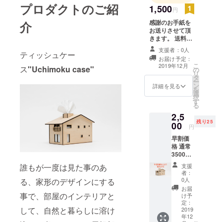
プロダクトのご紹
1,500
円
感謝のお手紙を
介
お送りさせて頂
きます。 送料込
み
支援者：0人
ティッシュケー
お届け予定：
こ
2019年12月
ス
"Uchimoku case"
の
リ
タ
ー
ン
詳細を見る
を
選
択
す
る
2,5
残り25
00
円
早割価
格 通常
3500円
のとこ
誰もが一度は見た事のあ
支援
ろ、
者：
2500円
0人
る、家形のデザインにする
に
お届
て"Uchi
事で、部屋のインテリアと
け予
moku
定：
して、自然と暮らしに溶け
case"
2019
年12
をお送