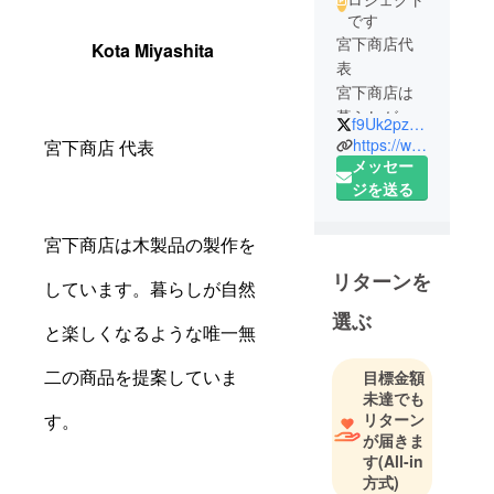
です
宮下商店代
Kota Miyashita
表
宮下商店は
暮らしが自
f9Uk2pzPzGK2KfF
然と楽しく
https://www.instagram.com/traviskouta
宮下商店 代表
なるような
メッセー
商品を提案
ジを送る
していま
す。宮下商
宮下商店は木製品の製作を
店に利益は
リターンを
ありませ
しています。暮らしが自然
ん。売り上
選ぶ
と楽しくなるような唯一無
げは経費以
外すべて
二の商品を提案していま
目標金額
困っている
未達でも
方々へ寄付
リターン
す。
されます。
が届きま
す
(All-in
方式)