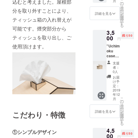
こ
込むと考えました。屋根部
月
りさせ
の
リ
て頂き
タ
分を取り外すことにより、
ー
ます。
ン
詳細を見る
を
送料込
選
ティッシュ箱の入れ替えが
択
み 限
す
る
定25個
可能です。煙突部分から
3,5
残り50
ティッシュを取り出し、ご
00
円
使用頂けます。
"Uchim
oku
case"
をお送
支援
りさせ
者：
て頂き
0人
ます。
お届
送料込
け予
み
定：
2019
年12
こ
月
の
リ
タ
ー
ン
詳細を見る
こだわり・特徴
を
選
択
す
る
4,5
①シンプルデザイン
残り50
00
円