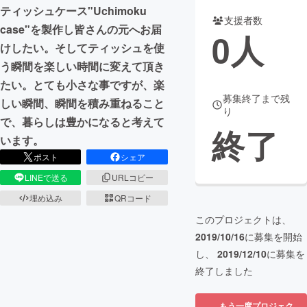
ティッシュケース"Uchimoku
支援者数
まちづくり・地域活性化
case"を製作し皆さんの元へお届
0
人
けしたい。そしてティッシュを使
う瞬間を楽しい時間に変えて頂き
CAMPFIRE for Social Good
CAMPFIRE Creation
たい。とても小さな事ですが、楽
CAMPFIREふるさと納税
machi-ya
コミュニティ
募集終了まで残
しい瞬間、瞬間を積み重ねること
り
で、暮らしは豊かになると考えて
終了
います。
ポスト
シェア
LINEで送る
URLコピー
埋め込み
QRコード
このプロジェクトは、
2019/10/16
に募集を開始
し、
2019/12/10
に募集を
終了しました
もう一度プロジェク