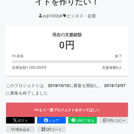
イトを作りたい！
yuji1002yk
ビジネス・起業
現在の支援総額
0
円
終了
0
%達成
目標金額
1,500,000
円
支援者数
0
人
このプロジェクトは、
2019/10/10
に募集を開始し、
2019/12/07
に募集を終了しました
もう一度プロジェクトをやってほしい
ポスト
シェア
LINEで送る
URLコピー
埋め込み
QRコード