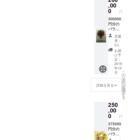
記念
支援し
,00
日、大
て頂い
0
円
切な方
た方に
の誕生
もしく
300000
日など
は、大
円分の
もスケ
切な方
バラの
ジュー
にＥＣ
花をお
支援
ル管理
サイト
送りい
者：
させて
からア
たしま
0人
頂き ご
レンジ
す。
お届
指定の
メント
5000円
け予
日時に
もしく
分、
定：
お届け
は花束
10000
2019
年12
しま
をお送
円分、
こ
月
す。
り いた
２万円
の
リ
しま
分のお
タ
ー
す。 支
花を数
ン
詳細を見る
を
援して
回に分
選
択
頂いた
ける事
す
る
方の誕
も可能
250
生日、
です。
記念
支援し
,00
日、大
て頂い
0
円
切な方
た方に
の誕生
もしく
375000
日など
は、大
円分の
もスケ
切な方
バラの
ジュー
にＥＣ
花をお