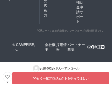
の
補助
広
金申
め
請サ
方
ポー
ト
「QRコード」は株式会社デンソーウェーブの登録商標です。
© CAMPFIRE,
会社概
採用情
パートナー
Inc.
要
報
募集
yuji1002yk
さんへアンコール
もう一度プロジェクトをやってほしい
0