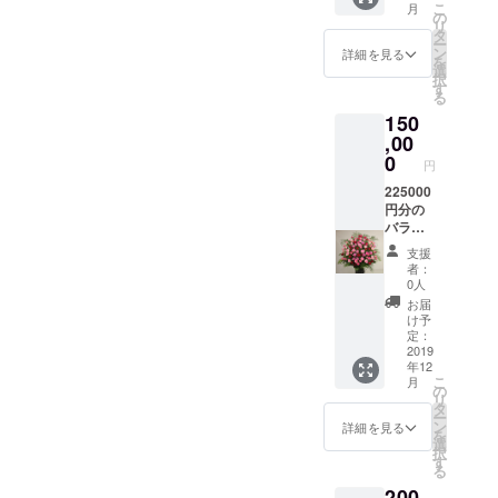
こ
月
す。
り いた
２万円
の
リ
しま
分のお
タ
ー
す。 支
花を数
ン
詳細を見る
を
援して
回に分
選
択
頂いた
ける事
す
る
方の誕
も可能
150
生日、
です。
記念
支援し
,00
日、大
て頂い
0
円
切な方
た方に
の誕生
もしく
225000
日など
は、大
円分の
もスケ
切な方
バラの
ジュー
にＥＣ
花をお
支援
ル管理
サイト
送りい
者：
させて
からア
たしま
0人
頂き ご
レンジ
す。
お届
指定の
メント
5000円
け予
日時に
もしく
分、
定：
お届け
は花束
10000
2019
年12
しま
をお送
円分、
こ
月
す。
り いた
２万円
の
リ
しま
分のお
タ
ー
す。 支
花を数
ン
詳細を見る
を
援して
回に分
選
択
頂いた
ける事
す
る
方の誕
も可能
200
生日、
です。