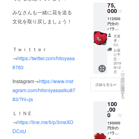
頂いた
75,
です。
方の誕
支援し
000
生日、
みなさんも一緒に花を送る
円
て頂い
記念
112500
た方に
日、大
文化を取り戻しましょう！
円分の
もしく
切な方
バラの
は、大
の誕生
花をお
切な方
日など
支援
送りい
にＥＣ
もスケ
者：
たしま
サイト
ジュー
0人
Ｔｗｉｔｔｅｒ
す。
からア
ル管理
お届
5000円
レンジ
させて
け予
→
https://twitter.com/hitoyasa
分、
メント
定：
頂き ご
10000
2019
もしく
指定の
8783
年12
円分、
は花束
日時に
こ
月
２万円
をお送
の
お届け
リ
分のお
り いた
タ
しま
Instagram→
https://www.inst
ー
花を数
しま
ン
す。
詳細を見る
を
回に分
す。 支
選
agram.com/hitoniyasasiku87
択
ける事
援して
す
る
も可能
83/?hl=ja
頂いた
100
です。
方の誕
支援し
,00
生日、
ＬＩＮＥ
て頂い
記念
0
円
た方に
日、大
→
https://line.me/ti/p/3meXO
もしく
150000
切な方
は、大
円分の
の誕生
DCxtJ
切な方
バラの
日など
にＥＣ
花をお
もスケ