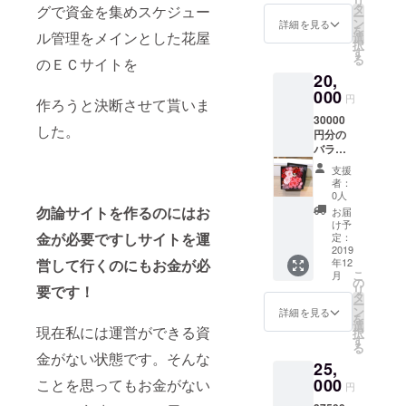
リ
分のお
り いた
タ
グで資金を集めスケジュー
しま
ー
花を数
しま
ン
す。
詳細を見る
を
回に分
ル管理をメインとした花屋
す。 支
選
択
ける事
援して
す
る
のＥＣサイトを
も可能
頂いた
20,
です。
方の誕
支援し
000
生日、
円
作ろうと決断させて貰いま
て頂い
記念
30000
た方に
日、大
した。
円分の
もしく
切な方
バラの
は、大
の誕生
花をお
切な方
日など
支援
送りい
にＥＣ
もスケ
者：
たしま
サイト
ジュー
0人
す。
からア
勿論サイトを作るのにはお
ル管理
お届
5000円
レンジ
させて
け予
分、
金が必要ですしサイトを運
メント
定：
頂き ご
10000
2019
もしく
指定の
営して行くのにもお金が必
年12
円分、
は花束
日時に
こ
月
２万円
をお送
の
お届け
要です！
リ
分のお
り いた
タ
しま
ー
花を数
しま
ン
す。
詳細を見る
を
回に分
す。 支
選
現在私には運営ができる資
択
ける事
援して
す
る
も可能
頂いた
金がない状態です。そんな
25,
です。
方の誕
支援し
000
ことを思ってもお金がない
生日、
円
て頂い
記念