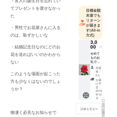
・友人の誕生日を忘れてい
てプレゼントを渡せなかっ
目標金額
た
未達でも
リターン
が届きま
・男性でお花屋さんに入る
す
(All-in
のは、恥ずかしいな
方式)
3,0
00
・結婚記念日なのにどのお
円
せめて
花を送ればいいのかわから
ものお
ない
礼で
メッ
支援
セージ
者：
このような場面が起こった
を送ら
0人
せてい
お届
方も少なくはないのでしょ
ただき
け予
ます。
定：
うか？
2019
年12
こ
月
の
リ
タ
ー
ン
詳細を見る
を
物凄く必見なお知らせで
選
択
す