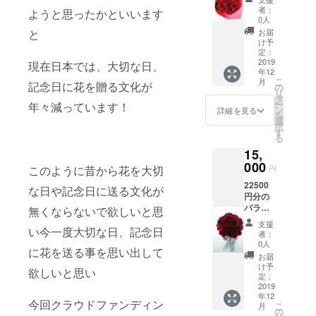
送りい
にＥＣ
者：
ようと思ったかといいます
たしま
サイト
0人
す。
からア
と
お届
5000円
レンジ
け予
分、
メント
定：
10000
2019
もしく
現在日本では、大切な日、
年12
円分、
は花束
こ
月
記念日に花を贈る文化が
２万円
をお送
の
リ
分のお
り いた
タ
ー
年々減っています！
花を数
しま
ン
詳細を見る
を
回に分
す。 支
選
択
ける事
援して
す
る
も可能
頂いた
15,
です。
方の誕
支援し
000
生日、
このように昔から花を大切
円
て頂い
記念
22500
た方に
日、大
な日や記念日に送る文化が
円分の
もしく
切な方
バラの
は、大
無くならないで欲しいと思
の誕生
花をお
切な方
日など
支援
い今一度大切な日、記念日
送りい
にＥＣ
もスケ
者：
たしま
サイト
ジュー
0人
に花を送る事を思い出して
す。
からア
ル管理
お届
5000円
レンジ
させて
け予
欲しいと思い
分、
メント
定：
頂き ご
10000
2019
もしく
指定の
年12
円分、
は花束
日時に
今回クラウドファンディン
こ
月
２万円
をお送
の
お届け