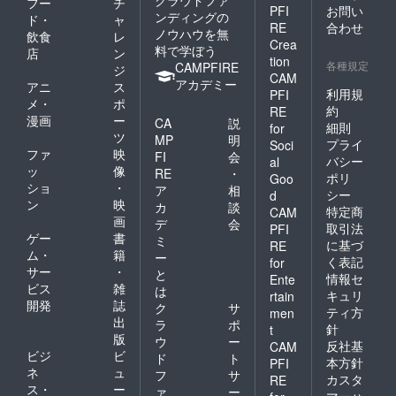
フー
チ
PFI
お問い
ンディングの
ド・
ャ
RE
合わせ
ノウハウを無
飲食
レ
Crea
料で学ぼう
店
ン
tion
各種規定
CAMPFIRE
ジ
CAM
アカデミー
アニ
ス
利用規
PFI
メ・
ポ
約
RE
漫画
ー
CA
説
細則
for
ツ
MP
明
プライ
Soci
ファ
映
FI
会
バシー
al
ッ
像
RE
・
ポリ
Goo
ショ
・
ア
相
シー
d
ン
映
カ
談
特定商
CAM
画
デ
会
取引法
PFI
ゲー
書
ミ
に基づ
RE
ム・
籍
ー
く表記
for
サー
・
と
情報セ
Ente
ビス
雑
は
キュリ
rtain
開発
誌
ク
サ
ティ方
men
出
ラ
ポ
針
t
版
ウ
ー
反社基
CAM
ビジ
ビ
ド
ト
本方針
PFI
ネ
ュ
フ
サ
カスタ
RE
ス・
ー
ァ
ー
マーハ