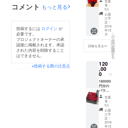
支援
サイト
送りい
ジュー
コメント
者：
もっと見る
からア
たしま
ル管理
0人
レンジ
す。
させて
お届
メント
5000円
頂き ご
け予
もしく
分、
指定の
定：
は花束
10000
2019
日時に
投稿するには
ログイン
が
年12
をお送
円分、
お届け
必要です。
こ
月
り いた
２万円
しま
の
リ
プロジェクトオーナーの承
しま
分のお
す。
タ
ー
認後に掲載されます。承認
す。 支
花を数
ン
詳細を見る
を
援して
回に分
された内容を削除すること
選
択
頂いた
ける事
す
はできません。
る
方の誕
も可能
120
生日、
です。
※投稿する際の注意点
記念
支援し
,00
日、大
て頂い
0
円
切な方
た方に
の誕生
もしく
180000
日など
は、大
円分の
もスケ
切な方
バラの
ジュー
にＥＣ
花をお
支援
ル管理
サイト
送りい
者：
させて
からア
たしま
0人
頂き ご
レンジ
す。
お届
指定の
メント
5000円
け予
日時に
もしく
分、
定：
お届け
は花束
10000
2019
年12
しま
をお送
円分、