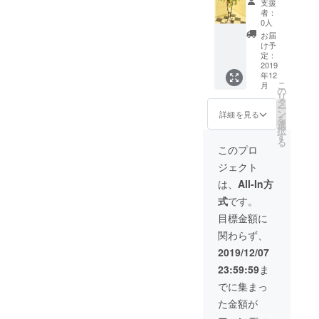
支援
ル管理
サイト
送りい
者：
させて
からア
たしま
0人
頂き ご
レンジ
す。
お届
指定の
メント
5000円
け予
日時に
もしく
分、
定：
お届け
は花束
10000
2019
年12
しま
をお送
円分、
こ
月
す。
り いた
２万円
の
リ
しま
分のお
タ
ー
す。 支
花を数
ン
詳細を見る
を
援して
回に分
選
択
頂いた
ける事
す
る
方の誕
も可能
このプロ
生日、
です。
ジェクト
記念
支援し
日、大
て頂い
は、
All-In方
切な方
た方に
式
です。
の誕生
もしく
日など
は、大
目標金額に
もスケ
切な方
関わらず、
ジュー
にＥＣ
ル管理
サイト
2019/12/07
させて
からア
23:59:59
ま
頂き ご
レンジ
指定の
メント
でに集まっ
日時に
もしく
た金額が
お届け
は花束
しま
をお送