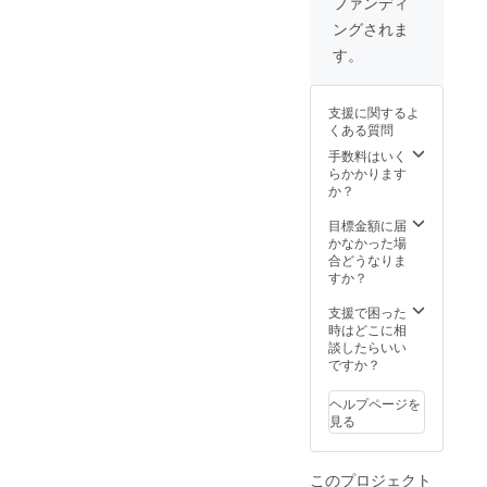
ファンディ
す。
り いた
ングされま
しま
す。 支
す。
援して
頂いた
方の誕
支援に関するよ
生日、
くある質問
記念
日、大
手数料はいく
切な方
らかかります
の誕生
か？
日など
もスケ
目標金額に届
ジュー
かなかった場
ル管理
合どうなりま
させて
すか？
頂き ご
指定の
支援で困った
日時に
時はどこに相
お届け
談したらいい
しま
ですか？
す。
ヘルプページを
見る
このプロジェクト