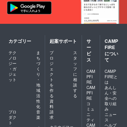
カテゴリー
起案サポート
サ
CAMP
ー
FIRE
テク
ま
プ
ス
ビ
につい
ノロ
ち
ロ
タ
ス
て
ジー
づ
ジ
ッ
・ガ
く
ェ
フ
CAM
CAMP
ジェ
り
ク
に
PFI
FIREと
ット
・
ト
相
RE
は
地
を
談
CAM
あんし
域
作
す
PFI
ん・安
活
る
る
RE
全への
性
資
コ
取り組
化
料
ミュ
み
プロ
音
請
ニ
ニュー
ダク
楽
求
ティ
ス
ト
CAM
ヘルプ
クラウドファ