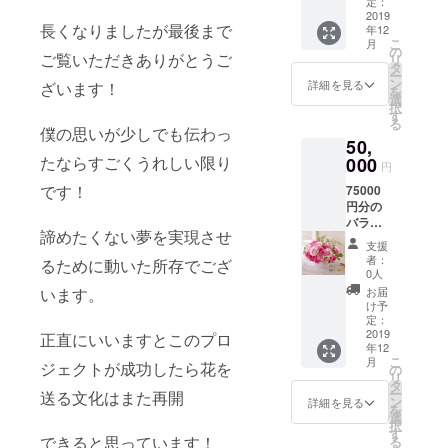
分、
メント
定：
頂き ご
10000
2019
もしく
指定の
長くなりましたが最後まで
年12
円分、
は花束
日時に
こ
月
２万円
をお送
の
お届け
ご覧いただきありがとうご
リ
分のお
り いた
タ
しま
ー
花を数
しま
ン
す。
詳細を見る
ざいます！
を
回に分
す。 支
選
択
ける事
援して
す
る
も可能
頂いた
僕の思いが少しでも伝わっ
50,
です。
方の誕
たならすごくうれしい限り
支援し
000
生日、
円
て頂い
記念
です！
75000
た方に
日、大
円分の
もしく
切な方
バラの
は、大
の誕生
諦めたくない夢を実現させ
花をお
切な方
日など
支援
送りい
にＥＣ
もスケ
者：
るために動いた所存でござ
たしま
サイト
ジュー
0人
す。
からア
ル管理
います。
お届
5000円
レンジ
させて
け予
分、
メント
定：
頂き ご
10000
2019
もしく
正直にいいますとこのプロ
指定の
年12
円分、
は花束
日時に
こ
月
ジェクトが成功したら花を
２万円
をお送
の
お届け
リ
分のお
り いた
タ
しま
ー
送る文化はまた再開
花を数
しま
ン
す。
詳細を見る
を
回に分
す。 支
選
択
ける事
援して
す
できると思っています！
る
も可能