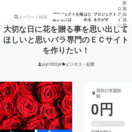
新
ロ
規
グ
会
プロジェクトを掲
はじ
プロジェクト
/
載するには
める
をさがす
イ
員
ン
登
大切な日に花を贈る事を思い出して
録
ほしいと思いバラ専門のＥＣサイト
を作りたい！
人気のプロ
注目のリ
注目の新着プロ
募集終了が近いプ
もうすぐ公開
ジェクト
ターン
ジェクト
ロジェクト
されます
yuji1002yk
ビジネス・起業
アート・写真
音楽
現在の支援総
テクノロジー・ガジェット
ゲーム・サ
額
0
円
映像・映画
書籍・雑誌
0%
ビジネス・起業
チャレンジ
目標金額は