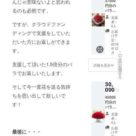
37500
んじゃ意味ないよと思われ
た方に
日、大
円分の
もしく
切な方
るのも必然です。
バラの
は、大
の誕生
花をお
切な方
日など
支援
送りい
にＥＣ
もスケ
者：
ですが、クラウドファン
たしま
サイト
ジュー
0人
す。
からア
ル管理
お届
ディングで支援をしていた
5000円
レンジ
させて
け予
分、
メント
定：
頂き ご
だいた方にお返しができま
10000
2019
もしく
指定の
年12
円分、
す。
は花束
日時に
こ
月
２万円
をお送
の
お届け
リ
分のお
り いた
タ
しま
ー
支援して頂いた1.5倍分のバ
花を数
しま
ン
す。
詳細を見る
を
回に分
す。 支
選
択
ラでお返しいたします。
ける事
援して
す
る
も可能
頂いた
30,
です。
方の誕
そして今一度花を送る気持
支援し
000
生日、
円
て頂い
記念
ちを思い出して欲しいで
45000
た方に
日、大
円分の
もしく
切な方
す！
バラの
は、大
の誕生
花をお
切な方
日など
支援
送りい
にＥＣ
もスケ
者：
たしま
サイト
ジュー
0人
す。
からア
ル管理
お届
最後に・・・
5000円
レンジ
させて
け予