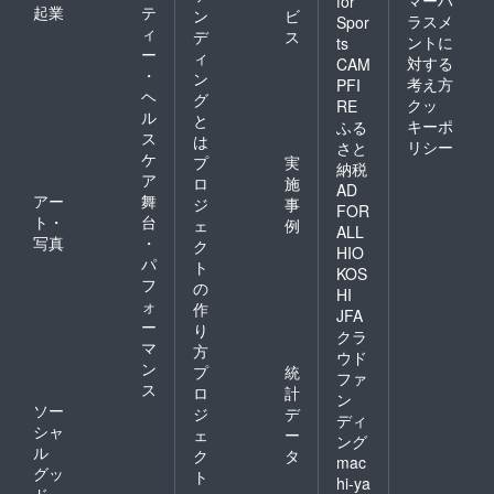
for
起業
テ
ン
ビ
ラスメ
Spor
ィ
デ
ス
ントに
ts
ー
ィ
対する
CAM
・
ン
考え方
PFI
ヘ
グ
クッ
RE
ル
と
キーポ
ふる
ス
は
リシー
さと
ケ
プ
実
納税
ア
ロ
施
AD
アー
舞
ジ
事
FOR
ト・
台
ェ
例
ALL
写真
・
ク
HIO
パ
ト
KOS
フ
の
HI
ォ
作
JFA
ー
り
クラ
マ
方
ウド
ン
プ
統
ファ
ス
ロ
計
ン
ソー
ジ
デ
ディ
シャ
ェ
ー
ング
ル
ク
タ
mac
グッ
ト
hi-ya
ド