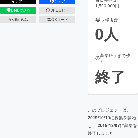
ポスト
シェア
1,500,000円
LINEで送る
URLコピー
まちづくり・地域活性化
埋め込み
QRコード
支援者数
0
人
CAMPFIRE for Social Good
CAMPFIRE Creation
CAMPFIREふるさと納税
machi-ya
コミュニティ
募集終了まで残
り
終了
このプロジェクトは、
2019/10/10
に募集を開始
し、
2019/12/07
に募集を
終了しました