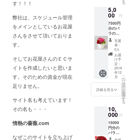
る
す！！！
5,0
00
円
弊社は、スケジュール管理
7500円
をメインとしているお花屋
分のバ
ラの花
さんをさせて頂いておりま
をお送
支援
りいた
す。
者：
しま
0人
す。
お届
そしてお花屋さんのＥＣサ
5000円
け予
分、
定：
イトを作成したいと思いま
10000
2019
年12
円分、
す。そのための資金が現在
こ
月
２万円
の
リ
分のお
タ
足りません。
ー
花を数
ン
詳細を見る
を
回に分
選
択
ける事
サイト名も考えています！
す
る
も可能
10,
その名も・・・
です。
支援し
000
円
て頂い
情熱の薔薇.com
15000
た方に
円分の
もしく
バラの
は、大
なぜこのサイトを立ち上げ
花をお
切な方
支援