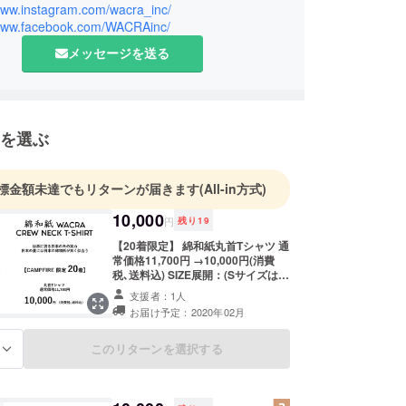
ンに活動しています。
/www.instagram.com/wacra_inc/
/www.facebook.com/WACRAinc/
メッセージを送る
を選ぶ
標金額未達でもリターンが届きます
(All-in方式)
10,000
円
残り
19
【20着限定】 綿和紙丸首Tシャツ 通
常価格11,700円 →10,000円(消費
税､送料込) SIZE展開：(Sサイズは
作っていません）M・L・LL・2L※サ
支援者：1人
イズ詳細は本文の商品説明にござい
お届け予定：2020年02月
ます。 ALL MADE IN JAPAN
このリターンを選択する
る