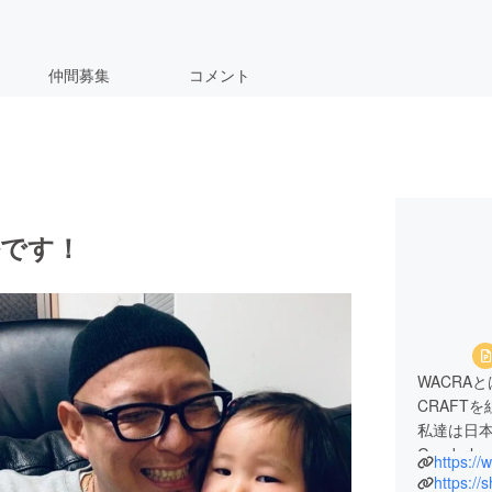
仲間募集
コメント
松です！
WACRA
CRAFT
私達は日
Genderl
https://
SUSTAI
https://