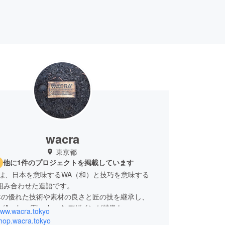
wacra
東京都
他に1件のプロジェクトを掲載しています
とは、日本を意味するWA（和）と技巧を意味する
を組み合わせた造語です。
本の優れた技術や素材の良さと匠の技を継承し、
ess/Ageless/Timelessなデザインが特徴な、
www.wacra.tokyo
NABLE JAPAN STYLEを世界へと配信することを
shop.wacra.tokyo