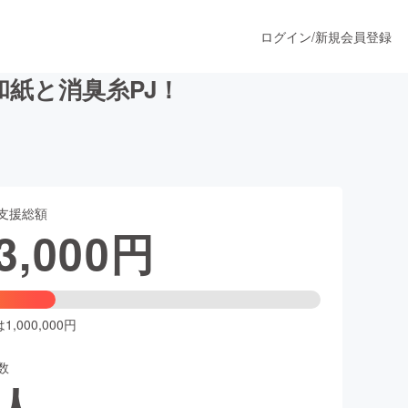
ログイン
/
新規会員登録
綿和紙と消臭糸PJ！
うすぐ公開されます
支援総額
プロダクト
3,000
円
ファッション
スポーツ
,000,000円
数
ア
ソーシャルグッド
人