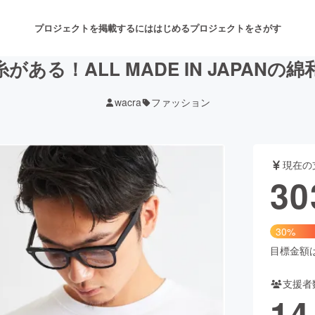
プロジェクトを掲載するには
はじめる
プロジェクトをさがす
ある！ALL MADE IN JAPANの
wacra
ファッション
注目のリターン
注目の新着プロジェクト
募集終了が近いプロジェクト
も
現在の
音楽
舞台・パフォーマンス
30
ゲーム・サービス開発
フード・飲食店
30%
書籍・雑誌出版
アニメ・漫画
目標金額は1
支援者
チャレンジ
ビューティー・ヘルスケ
14