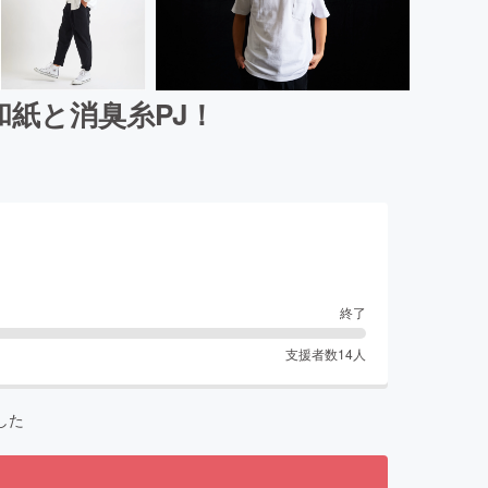
綿和紙と消臭糸PJ！
終了
支援者数
14
人
した