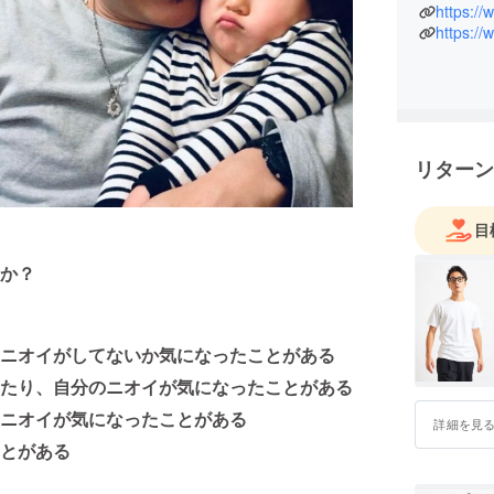
ミッショ
https:/
https:/
リターン
目
うか？
ニオイがしてないか気になったことがある
たり、自分のニオイが気になったことがある
ニオイが気になったことがある
詳細を見
とがある