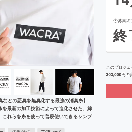
募集終
CAMPFIRE for Social Good
CAMPFIRE Creation
終
CAMPFIREふるさと納税
machi-ya
コミュニティ
このプロジェ
303,000
円の
齢臭などの悪臭を無臭化する最強の消臭糸】
糸を最新の加工技術によって進化させた、綿
】これらを糸を使って普段使いできるシンプ
ピー
埋め込み
QRコード