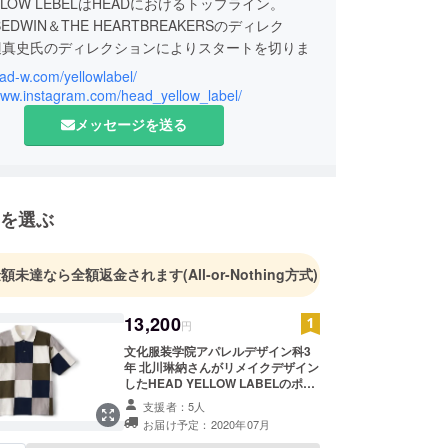
ELLOW LEBELはHEADにおけるトップライン。
BEDWIN＆THE HEARTBREAKERSのディレク
辺真史氏のディレクションによりスタートを切りま
ead-w.com/yellowlabel/
/www.instagram.com/head_yellow_label/
メッセージを送る
を選ぶ
金額未達なら全額返金されます
(All-or-Nothing方式)
13,200
円
文化服装学院アパレルデザイン科3
年 北川琳納さんがリメイクデザイン
したHEAD YELLOW LABELのポロ
シャツです。 サイズは2サイズ
支援者：5人
（M、L）です。 生地の色目やパッ
お届け予定：2020年07月
チワークの切り替え、全体の丈感な
どは生産に適した仕様に変更されま