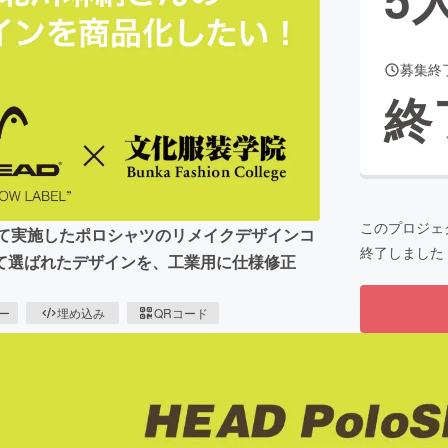
募集終
CAMPFIRE for Social Good
CAMPFIRE Creation
終
CAMPFIREふるさと納税
machi-ya
コミュニティ
このプロジェ
ラボして実施したポロシャツのリメイクデザインコ
終了しました
て選ばれたデザインを、工業用に仕様修正
。
ピー
埋め込み
QRコード