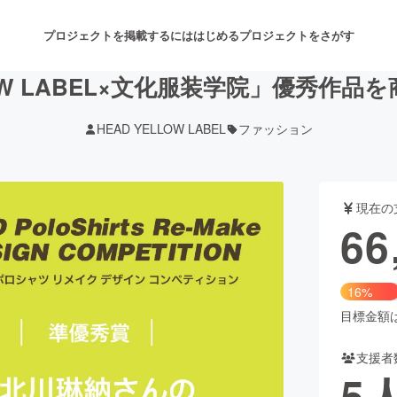
プロジェクトを掲載するには
はじめる
プロジェクトをさがす
LOW LABEL×文化服装学院」優秀作
HEAD YELLOW LABEL
ファッション
注目のリターン
注目の新着プロジェクト
募集終了が近いプロジェクト
も
現在の
音楽
舞台・パフォーマンス
66
ゲーム・サービス開発
フード・飲食店
16%
書籍・雑誌出版
アニメ・漫画
目標金額は3
支援者
チャレンジ
ビューティー・ヘルスケ
5