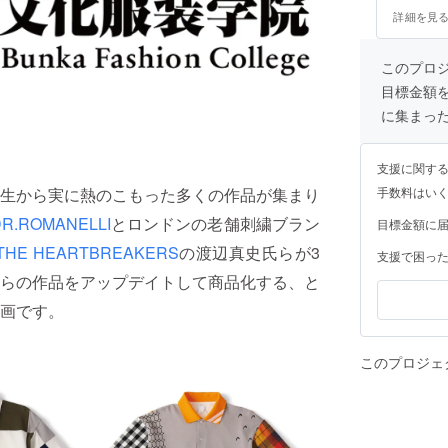
詳細を見
このプロジェ
目標金額
に集まっ
支援に関す
手数料はい
生から実に熱のこもった多くの作品が集まり
R.ROMANELLI
とロンドンの老舗刺繍ブラン
目標金額に
THE HEARTBREAKERS
の渡辺真史氏らが3
支援で困っ
らの作品をアップデイトして商品化する、と
画です。
このプロジェ