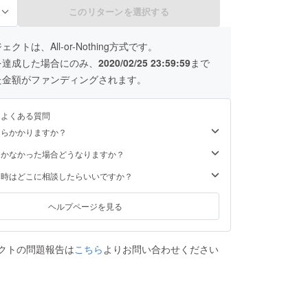
すので、予めご了承下さい。 金額は
このリターンを選択する
る
消費税込みです。
クトは、All-or-Nothing方式です。
を達成した場合にのみ、
2020/02/25 23:59:59
まで
た金額がファンディングされます。
るよくある質問
くらかかりますか？
届かなかった場合どうなりますか？
た時はどこに相談したらいいですか？
ヘルプページを見る
クトの問題報告は
こちら
よりお問い合わせください