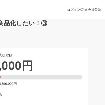
ログイン
/
新規会員登録
品を商品化したい！③
うすぐ公開されます
支援総額
プロダクト
,000
円
ファッション
スポーツ
96,000円
数
ア
ソーシャルグッド
人