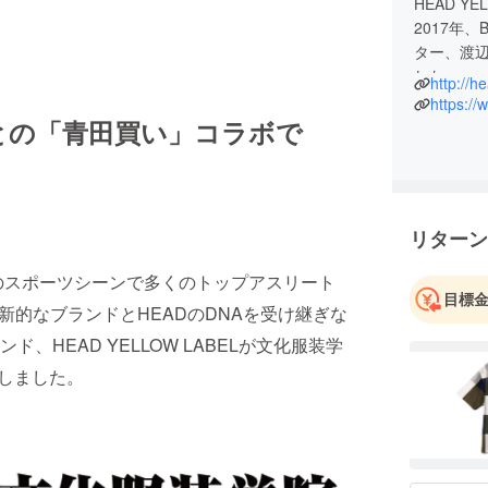
HEAD Y
2017年、
ター、渡
した。
http://h
https:/
との「青田買い」コラボで
リターン
どのスポーツシーンで多くのトップアスリート
目標
新的なブランドとHEADのDNAを受け継ぎな
HEAD YELLOW LABELが文化服装学
施しました。