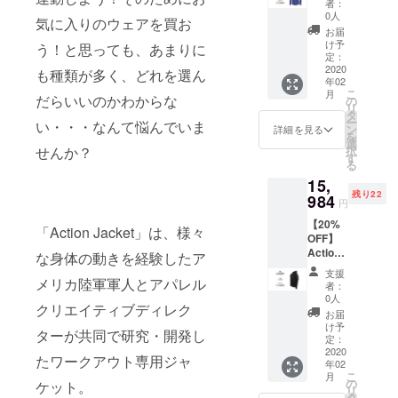
者：
素晴らしい
サイ
0人
気に入りのウェアを買お
ズ/Navy
商品を、日
お届
け予
う！と思っても、あまりに
本のお客さ
定：
まに知って
2020
も種類が多く、どれを選ん
年02
もらい、届
こ
月
だらいいのかわからな
の
リ
けることに
タ
ー
い・・・なんて悩んでいま
全力を尽く
ン
詳細を見る
を
選
すことを
択
せんか？
す
る
モットーと
15,
して活動し
残り22
984
円
ています。
【20%
「Action Jacket」は、様々
OFF】
Action
な身体の動きを経験したア
Jacket
支援
×１ XS
メリカ陸軍軍人とアパレル
者：
サイ
0人
クリエイティブディレク
ズ/Blac
お届
k
け予
ターが共同で研究・開発し
定：
2020
たワークアウト専用ジャ
年02
こ
月
の
ケット。
リ
タ