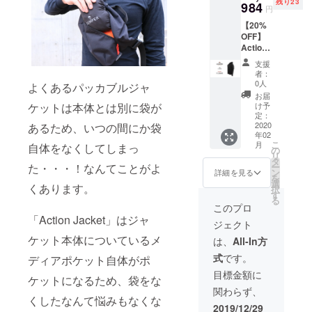
残り23
984
円
【20%
OFF】
Action
Jacket
支援
×１ XXL
者：
サイ
0人
よくあるパッカブルジャ
ズ/Blac
お届
k
け予
ケットは本体とは別に袋が
定：
2020
あるため、いつの間にか袋
年02
こ
月
自体をなくしてしまっ
の
リ
タ
ー
た・・・！なんてことがよ
ン
詳細を見る
を
選
くあります。
択
す
る
このプロ
「Action Jacket」はジャ
ジェクト
ケット本体についているメ
は、
All-In方
式
です。
ディアポケット自体がポ
目標金額に
ケットになるため、袋をな
関わらず、
くしたなんて悩みもなくな
2019/12/29