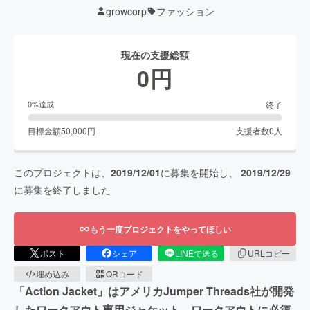
growcorp
ファッション
現在の支援総額
0
円
終了
0
%達成
目標金額
50,000
円
支援者数
0
人
このプロジェクトは、
2019/12/01
に募集を開始し、
2019/12/29
に募集を終了しました
もう一度プロジェクトをやってほしい
ポスト
シェア
LINEで送る
URLコピー
埋め込み
QRコード
「Action Jacket」はアメリカJumper Threads社が開発
したワークアウト専用ジャケット。ワークアウトに必須