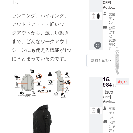
ト。
OFF】
Action
Jacket
支援
ランニング、ハイキング、
×１ Mサ
者：
イ
0人
アウトドア・・・軽いワー
ズ/Blac
お届
k
クアウトから、激しい動き
け予
定：
まで、どんなワークアウト
2020
年02
こ
月
シーンにも使える機能が1つ
の
リ
タ
にまとまっているのです。
ー
ン
詳細を見る
を
選
択
す
る
15,
残り13
984
円
【20%
OFF】
Action
Jacket
支援
×１ Mサ
者：
イ
0人
ズ/Gray
お届
け予
定：