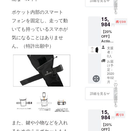
ン
詳細を見る
を
選
択
す
ポケット内部のスマート
る
15,
フォンを固定し、走って動
残り30
984
円
いても持っているスマホが
【20%
OFF】
気になることはありませ
Action
ん。（特許出願中）
Jacket
支援
×１ XL
者：
サイ
0人
ズ/Blac
お届
k
け予
定：
2020
年02
こ
月
の
リ
タ
ー
ン
詳細を見る
を
選
択
す
る
15,
残り3
984
円
また、鍵や小物などを入れ
【20%
OFF】
るためのミニポケットも１