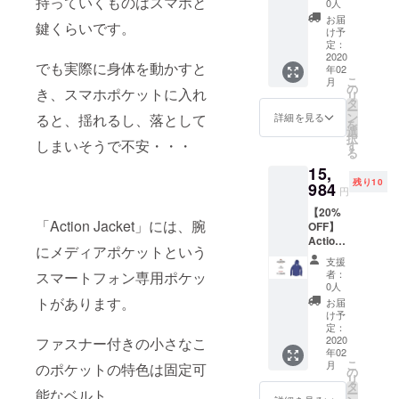
持っていくものはスマホと
0人
ズ/Blac
お届
鍵くらいです。
k
け予
定：
2020
でも実際に身体を動かすと
年02
こ
月
の
き、スマホポケットに入れ
リ
タ
ー
ン
ると、揺れるし、落として
詳細を見る
を
選
択
しまいそうで不安・・・
す
る
15,
残り10
984
円
【20%
「Action Jacket」には、腕
OFF】
Action
にメディアポケットという
Jacket
支援
×１ XL
者：
スマートフォン専用ポケッ
サイ
0人
ズ/Navy
トがあります。
お届
け予
定：
2020
ファスナー付きの小さなこ
年02
こ
月
のポケットの特色は固定可
の
リ
タ
ー
能なベルト。