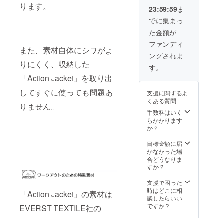
ります。
23:59:59
ま
でに集まっ
た金額が
ファンディ
また、素材自体にシワがよ
ングされま
りにくく、収納した
す。
「Action Jacket」を取り出
してすぐに使っても問題あ
支援に関するよ
くある質問
りません。
手数料はいく
らかかります
か？
目標金額に届
かなかった場
合どうなりま
すか？
支援で困った
時はどこに相
「Action Jacket」の素材は
談したらいい
ですか？
EVERST TEXTILE社の