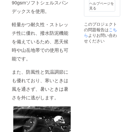
90gsmソフトシェルスパン
ヘルプページを
見る
デックスを使用。
このプロジェクト
軽量かつ耐久性・ストレッ
の問題報告は
こち
チ性に優れ、撥水防泥機能
ら
よりお問い合わ
せください
を備えているため、悪天候
時や山岳地帯での使用も可
能です。
また、防風性と気温調節に
も優れており、寒いときは
風を通さず、暑いときは暑
さを外に逃がします。