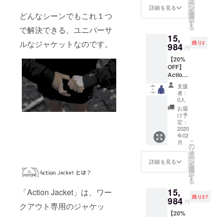
ー
ン
詳細を見る
を
どんなシーンでもこれ１つ
選
択
す
る
で解決できる、ユニバーサ
15,
ルなジャケットなのです。
残り2
984
円
【20%
OFF】
Action
Jacket
支援
×１ Sサ
者：
イ
0人
ズ/Navy
お届
け予
定：
2020
年02
こ
月
の
リ
タ
ー
ン
詳細を見る
を
選
択
す
る
15,
「Action Jacket」は、ワー
残り27
984
円
クアウト専用のジャケッ
【20%