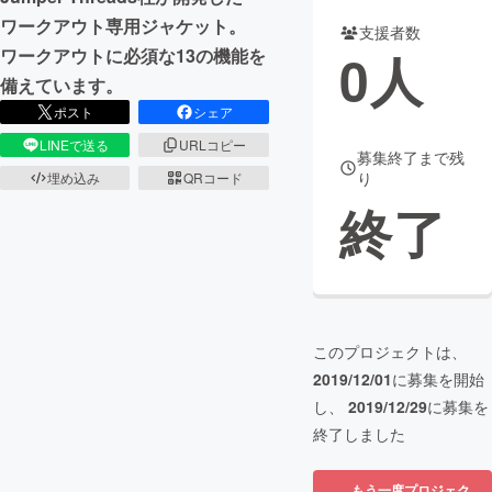
ワークアウト専用ジャケット。
支援者数
まちづくり・地域活性化
0
人
ワークアウトに必須な13の機能を
備えています。
CAMPFIRE for Social Good
CAMPFIRE Creation
ポスト
シェア
CAMPFIREふるさと納税
machi-ya
コミュニティ
LINEで送る
URLコピー
募集終了まで残
り
埋め込み
QRコード
終了
このプロジェクトは、
2019/12/01
に募集を開始
し、
2019/12/29
に募集を
終了しました
もう一度プロジェク