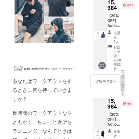
15,
残り23
984
円
【20%
OFF】
Action
Jacket
支援
×１ Lサ
者：
イ
0人
ズ/Navy
お届
け予
定：
2020
年02
こ
月
の
リ
タ
ー
あなたはワークアウトをす
ン
詳細を見る
を
選
択
るときに何を持っていきま
す
る
すか？
15,
残り6
984
円
長時間のワークアウトなら
【20%
OFF】
ともかく、ちょっと近所を
Action
Jacket
ランニング、なんてときは
支援
×１ Lサ
者：
イ