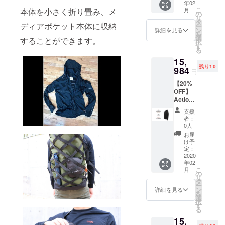
年02
こ
本体を小さく折り畳み、メ
月
の
リ
タ
ディアポケット本体に収納
ー
ン
詳細を見る
を
選
することができます。
択
す
る
15,
残り10
984
円
【20%
OFF】
Action
Jacket
支援
×１ Sサ
者：
イ
0人
ズ/Blac
お届
k
け予
定：
2020
年02
こ
月
の
リ
タ
ー
ン
詳細を見る
を
選
択
す
る
15,