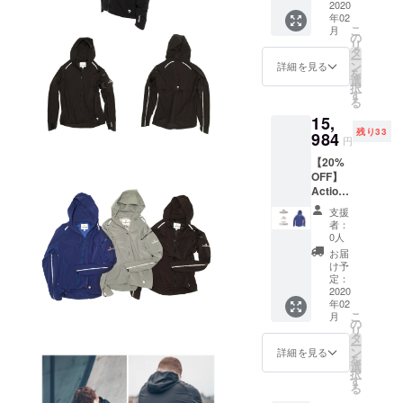
2020
年02
こ
月
の
リ
タ
ー
ン
詳細を見る
を
選
択
す
る
15,
残り33
984
円
【20%
OFF】
Action
Jacket
支援
×１ Mサ
者：
イ
0人
ズ/Navy
お届
け予
定：
2020
年02
こ
月
の
リ
タ
ー
ン
詳細を見る
を
選
択
す
る