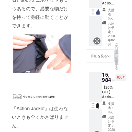
Action
つあるので、必要な物だけ
Jacket
支援
×１
者：
を持って身軽に動くことが
XXXLサ
0人
イ
お届
できます。
ズ/Navy
け予
定：
2020
年02
こ
月
の
リ
タ
ー
ン
詳細を見る
を
選
択
す
る
15,
残り7
984
円
【20%
OFF】
Action
Jacket
支援
×１
「Action Jacket」は使わな
者：
XXSサ
0人
イ
いときも全くかさばりませ
お届
ズ/Blac
け予
ん。
k
定：
2020