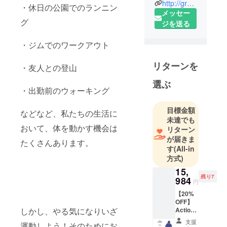
http://grows.co.jp/
・休日の公園でのランニン
の感動をみ
メッセー
グ
なさまと共
ジを送る
有したいと
思っていま
・ジムでのワークアウト
す。そして
リターンを
それができ
・友人との登山
る日本一の
選ぶ
会社になる
・出勤前のウォーキング
のが私たち
目標金額
の目標で
などなど、私たちの生活に
未達でも
す。どんな
おいて、体を動かす機会は
リターン
に素晴らし
が届きま
たくさんあります。
い商品で
す
(All-in
も、お客さ
方式)
まの手元に
15,
届かなけれ
残り7
984
円
ば意味があ
【20%
りません。
OFF】
Action
しかし、やる気になりいざ
私たちは世
Jacket
界に隠れた
支援
運動しよう！そのためにお
×１ XS