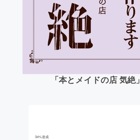
「本とメイドの店 気絶
34
%達成