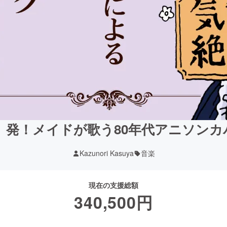
」発！メイドが歌う80年代アニソン
Kazunori Kasuya
音楽
現在の支援総額
340,500
円