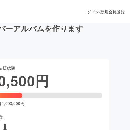
ログイン
/
新規会員登録
カバーアルバムを作ります
うすぐ公開されます
支援総額
プロダクト
0,500
円
ファッション
スポーツ
,000,000円
数
ア
ソーシャルグッド
人