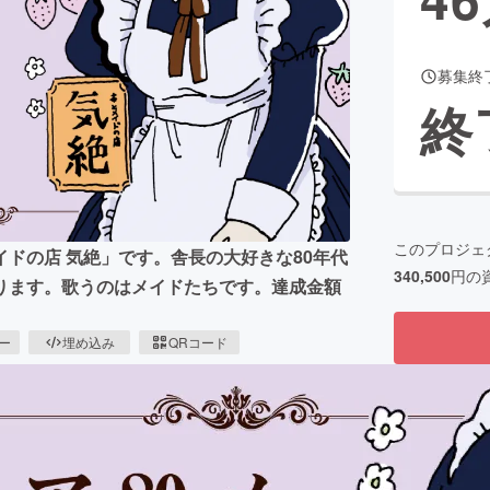
募集終
CAMPFIRE for Social Good
CAMPFIRE Creation
終
CAMPFIREふるさと納税
machi-ya
コミュニティ
このプロジェ
ドの店 気絶」です。舎長の大好きな80年代
340,500
円の
ります。歌うのはメイドたちです。達成金額
ピー
埋め込み
QRコード