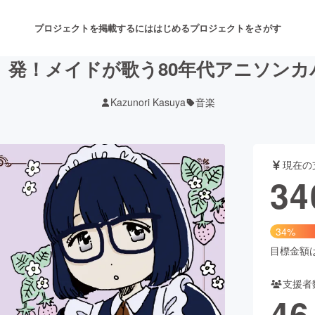
プロジェクトを掲載するには
はじめる
プロジェクトをさがす
」発！メイドが歌う80年代アニソン
Kazunori Kasuya
音楽
注目のリターン
注目の新着プロジェクト
募集終了が近いプロジェクト
も
現在の
音楽
舞台・パフォーマンス
34
ゲーム・サービス開発
フード・飲食店
34%
書籍・雑誌出版
アニメ・漫画
目標金額は1
支援者
チャレンジ
ビューティー・ヘルスケ
46