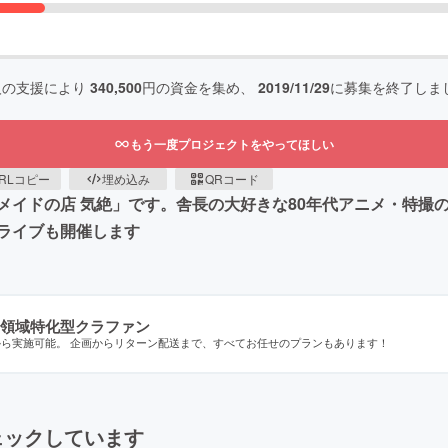
人の支援により
340,500
円の資金を集め、
2019/11/29
に募集を終了しま
もう一度プロジェクトをやってほしい
RLコピー
埋め込み
QRコード
メイドの店 気絶」です。舎長の大好きな80年代アニメ・特撮
ライブも開催します
領域特化型クラファン
から実施可能。 企画からリターン配送まで、すべてお任せのプランもあります！
ェックしています